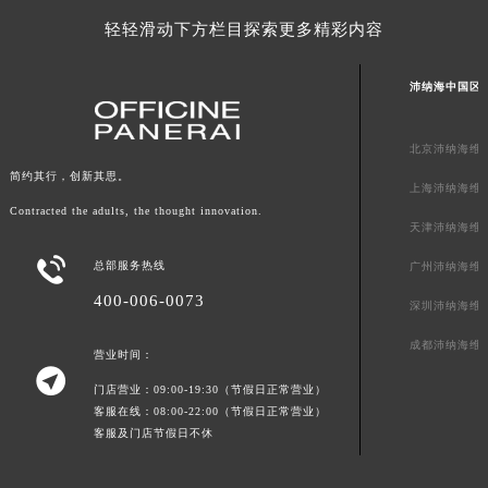
广东省湛江市赤坎区观海北路沛纳海售后服务中心（需提前预约）
轻轻滑动下方栏目探索更多精彩内容
广东省肇庆市端州区信安大道与砚都大道交汇处沛纳海售后服务中心（需提前预约）
广西壮族自治区百色市右江区中山二路沛纳海售后服务中心（需提前预约）
沛纳海中国区
广西壮族自治区北海市海城区北京路沛纳海售后服务中心（需提前预约）
广西壮族自治区崇左市江州区石景林街道友谊大道与丽川路交汇处沛纳海售后服务中心（需提前预约）
北京沛纳海维
广西壮族自治区防城港市港口区金花茶大道沛纳海售后服务中心（需提前预约）
简约其行，创新其思。
上海沛纳海维
广西壮族自治区贵港市港北区港城街道布山大道与仙衣路交叉口沛纳海售后服务中心（需提前预约）
Contracted the adults, the thought innovation.
天津沛纳海维
广西壮族自治区桂林市秀峰区红岭路沛纳海售后服务中心（需提前预约）

广西壮族自治区河池市金城江区金城江街道朝阳路沛纳海售后服务中心（需提前预约）
总部服务热线
广州沛纳海维
广西壮族自治区贺州市八步区城东街道灵峰南路沛纳海售后服务中心（需提前预约）
400-006-0073
深圳沛纳海维
广西壮族自治区来宾市兴宾区桂中大道沛纳海售后服务中心（需提前预约）
成都沛纳海维
营业时间：
广西壮族自治区柳州市城中区中山中路沛纳海售后服务中心（需提前预约）

广西壮族自治区钦州市钦南区金海湾东大街沛纳海售后服务中心（需提前预约）
门店营业：09:00-19:30（节假日正常营业）
客服在线：08:00-22:00（节假日正常营业）
广西壮族自治区梧州市万秀区龙湖镇高旺路沛纳海售后服务中心（需提前预约）
客服及门店节假日不休
广西壮族自治区玉林市玉州区金玉路沛纳海售后服务中心（需提前预约）
海南省儋州市儋州市那大镇兰洋北路沛纳海售后服务中心（需提前预约）