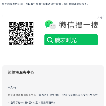
维护和保养的问题，可以拨打页面400电话进行咨询，我们将竭诚为您服务。
辽宁省朝阳市双塔区新华路沛纳海售后服务中心（需提前预约）
辽宁省丹东市振兴区七经街沛纳海售后服务中心（需提前预约）
辽宁省抚顺市新抚区东一路沛纳海售后服务中心（需提前预约）
辽宁省阜新市海州区解放大街沛纳海售后服务中心（需提前预约）
辽宁省葫芦岛市连山区中央路沛纳海售后服务中心（需提前预约）
辽宁省锦州市古塔区中央大街沛纳海售后服务中心（需提前预约）
辽宁省辽阳市白塔区新运大街沛纳海售后服务中心（需提前预约）
辽宁省盘锦市兴隆台区石油大街沛纳海售后服务中心（需提前预约）
辽宁省铁岭市银州区南马路沛纳海售后服务中心（需提前预约）
辽宁省营口市站前区市府路与渤海大街交叉口沛纳海售后服务中心（需提前预约）
辽宁省沈阳市沈河区中街路137号亨得利名表维修授权店1楼沛纳海售后服务中心（需提前预约）
沛纳海服务中心
辽宁省沈阳市沈河区中街路83号亨得利名表维修授权店1楼沛纳海售后服务中心（需提前预约）
北京市朝阳区建国门外大街甲6号华熙国际中心D座11层1102室沛纳海售后服务中心（北京总部）（需提前预约）
本文tag：
北京市东城区东长安街1号王府井东方广场W3座6层602室沛纳海售后服务中心（需提前预约）
北京沛纳海售后服务中心
（国贸店）服务地址：北京市东城区东长安街1号东方
河北省保定市竞秀区朝阳北大街北国先天下沛纳海售后服务中心（需提前预约）
广场写字楼W3座6层602室（需提前预约）
内蒙古自治区阿拉善盟市左旗土尔扈特大街沛纳海售后服务中心（需提前预约）