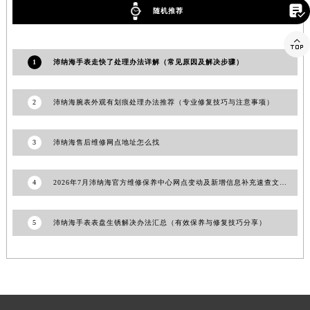

随机推荐
广东省潮州市潮安区新风路与潮汕路交汇处沛纳海售后服务中心（需提前预约）
广东省广州市天河区天河路230号万菱汇国际中心A塔7层704室沛纳海售后服务中心（需提前预约）

广东省广州市越秀区环市东路371-375号世界贸易中心大厦南塔15层1507室沛纳海售后服务中心（需提前预约）
1
沛纳海手表走快了处理办法详解（常见原因及解决步骤）
广东省河源市源城区越王大道沛纳海售后服务中心（需提前预约）
广东省惠州市惠城区江北文昌一路7号华贸大厦1座30层3005室沛纳海售后服务中心（需提前预约）
2
沛纳海腕表外观有划痕处理办法推荐（专业修复技巧与注意事项）
广东省江门市蓬江区广场西路沛纳海售后服务中心（需提前预约）
广东省揭阳市榕城进贤门步行街沛纳海售后服务中心（需提前预约）
3
沛纳海售后维修网点地址怎么找
广东省茂名市电白区水东街道迎宾大道沛纳海售后服务中心（需提前预约）
广东省梅州市梅江区金燕大道沛纳海售后服务中心（需提前预约）
4
2026年7月沛纳海官方维修保养中心网点变动及新增信息补充速查文件发布
广东省清远市清城区湖西路沛纳海售后服务中心（需提前预约）
广东省汕头市龙湖区长平路沛纳海售后服务中心（需提前预约）
5
沛纳海手表表盘生锈解决办法汇总（有效保养与修复技巧分享）
广东省汕尾市城区香洲街道园林社区翠园街沛纳海售后服务中心（需提前预约）
广东省韶关市武江区芙蓉新区与老城中心交汇处沛纳海售后服务中心（需提前预约）
广东省深圳市罗湖区深南东路5001号华润大厦17层1701室沛纳海售后服务中心（需提前预约）
广东省阳江市江城区东风一路沛纳海售后服务中心（需提前预约）
广东省云浮市云城区金山路沛纳海售后服务中心（需提前预约）