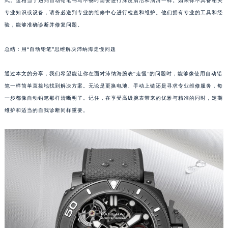
式。这相当于遇到自动铅笔书写不畅时需要进行深度清洁和润滑一样。如果你不具备相关
贵阳市南明区都司高架桥路33号亨特国际金融中心14楼14D（需提前预约）
专业知识或设备，请务必送到专业的维修中心进行检查和维护。他们拥有专业的工具和经
昆明市盘龙区北京路928号同德昆明广场写字楼10层06室（需提前预约）
验，能够准确诊断并修复问题。
石家庄市长安区中山东路39号勒泰中心写字楼B座13层07室（需提前预约）
总结：用“自动铅笔”思维解决沛纳海走慢问题
西安市碑林区南关正街88号华侨城长安国际中心E座6楼10室（需提前预约）
海口市龙华区金贸东路5号海口华润大厦B座17层1707室（需提前预约）
通过本文的分享，我们希望能让你在面对沛纳海腕表“走慢”的问题时，能够像使用自动铅
唐山市路南区新华东道100号万达广场写字楼A座10层1002室（需提前预约）
笔一样简单直接地找到解决方案。无论是更换电池、手动上链还是寻求专业维修服务，每
台州市椒江区东海大道1800号腾达中心东1幢20楼2002室（需提前预约）
一步都像自动铅笔那样清晰明了。记住，在享受高级腕表带来的优雅与精准的同时，定期
内蒙古自治区呼和浩特市玉泉区大学西街70号华润万象城写字楼（鄂尔多斯大厦）23层2326室（需提前预约）
维护和适当的自我诊断同样重要。
甘肃省兰州市七里河区西津西路16号兰州中心写字楼21层2102室（需提前预约）
重庆市解放碑渝中区民权路28号英利国际金融中心写字楼20层01室（需提前预约）
黑龙江省大庆市萨尔图区会战大街沛纳海售后服务中心（需提前预约）
黑龙江省鹤岗市向阳区红军路沛纳海售后服务中心（需提前预约）
黑龙江省黑河市爱辉区中央街沛纳海售后服务中心（需提前预约）
黑龙江省鸡西市鸡冠区红军路沛纳海售后服务中心（需提前预约）
黑龙江省佳木斯市向阳区长安路沛纳海售后服务中心（需提前预约）
黑龙江省牡丹江市东安区太平路沛纳海售后服务中心（需提前预约）