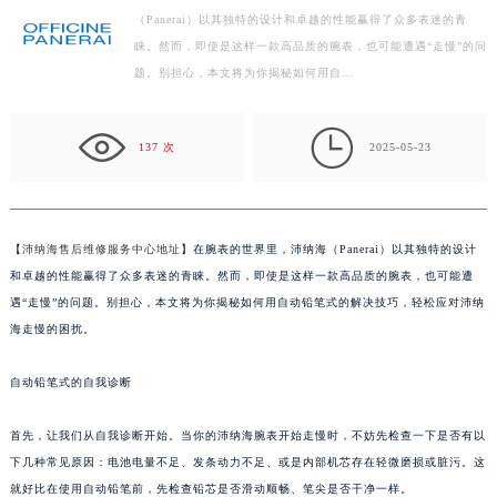
（Panerai）以其独特的设计和卓越的性能赢得了众多表迷的青
嘉兴市南湖区广益路705号嘉兴世界贸易中心写字楼A座13层1304室（需提前预约）
睐。然而，即使是这样一款高品质的腕表，也可能遭遇“走慢”的问
南昌市红谷滩新区红谷中大道998号绿地双子塔（中央广场）A1座办公楼14层07室（需提前预约）
题。别担心，本文将为你揭秘如何用自…
济南市历下区经十路11111号华润中心写字楼（万象城）15层1508室（需提前预约）
广州市天河区天河路230号万菱汇国际中心写字楼A塔7层704室（需提前预约）

广州市越秀区环市东路371-375号世界贸易中心大厦南塔写字楼15层07室（需提前预约）
137 次
2025-05-23
深圳市罗湖区深南东路5001号华润大厦写字楼17层1701室（需提前预约）
惠州市惠城区江北文昌一路7号华贸大厦写字楼1座30层05室（需提前预约）
厦门市思明区湖滨东路95号华润大厦写字楼B座11层1104室（需提前预约）
【
沛纳海售后维修服务中心地址
】在腕表的世界里，沛纳海（Panerai）以其独特的设计
福州市鼓楼区五四路128-1号恒力城写字楼15层03室（需提前预约）
和卓越的性能赢得了众多表迷的青睐。然而，即使是这样一款高品质的腕表，也可能遭
成都市锦江区人民东路6号SAC东原中心写字楼24层2406B室（需提前预约）
遇“走慢”的问题。别担心，本文将为你揭秘如何用自动铅笔式的解决技巧，轻松应对沛纳
海走慢的困扰。
重庆市江北区观音桥步行街2号融恒时代广场写字楼9层902室（需提前预约）
长沙市芙蓉区定王台街道建湘路393号世茂环球金融中心写字楼（芙蓉广场）10层13室（需提前预约）
自动铅笔式的自我诊断
郑州市二七区铭功路10号华润大厦写字楼29层2905室（需提前预约）
太原市迎泽区解放路15号亨得利名表服务中心（品牌授权店）3层整层（需提前预约）
首先，让我们从自我诊断开始。当你的沛纳海腕表开始走慢时，不妨先检查一下是否有以
沈阳市沈河区中街路137号亨得利名表服务中心（品牌授权店）1层整层（需提前预约）
下几种常见原因：电池电量不足、发条动力不足、或是内部机芯存在轻微磨损或脏污。这
沈阳市沈河区中街路83号亨得利名表服务中心（品牌授权店）1层整层（需提前预约）
就好比在使用自动铅笔前，先检查铅芯是否滑动顺畅、笔尖是否干净一样。