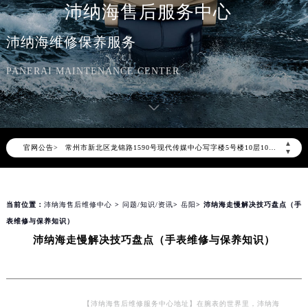
沛纳海售后服务中心
2026年8月沛纳海售后服务中心最新网点地址：
北京市朝阳区建国门外大街甲6号华熙国际中心写字楼D座11层1102室（北京总部）（需提前预约）
沛纳海维修保养服务
北京市东城区东长安街1号东方广场写字楼W3座6层602室（需提前预约）
PANERAI MAINTENANCE CENTER
天津市和平区赤峰道136号天津国际金融中心写字楼26层2603室（需提前预约）
上海市徐汇区虹桥路3号港汇中心写字楼2座37层3705室（需提前预约）
上海市黄浦区南京东路299号宏伊国际广场写字楼8层806室（需提前预约）
南京市秦淮区中山南路1号（新街口）南京中心写字楼22层C1-1室（需提前预约）
▲
官网公告>
常州市新北区龙锦路1590号现代传媒中心写字楼5号楼10层1008室（需提前预约）
▼
徐州市鼓楼区淮海东路29号苏宁广场IFC国际金融中心写字楼35层3508室（需提前预约）
扬州市邗江区国展路29号星耀天地写字楼1号楼18层1803室（需提前预约）
当前位置：
沛纳海售后维修中心
>
问题/知识/资讯
>
岳阳
> 沛纳海走慢解决技巧盘点（手
盐城市盐都区世纪大道5号盐城金融城写字楼1号楼16层1604室（需提前预约）
表维修与保养知识）
泰州市海陵区永定东路399号置地商务中心东塔写字楼（华润万象城）17层1706室（需提前预约）
沛纳海走慢解决技巧盘点（手表维修与保养知识）
宁波市江北区大闸南路500号来福士广场办公楼20层2009室（需提前预约）
杭州市上城区钱江路1366号华润大厦写字楼A座5层503-5室（需提前预约）
金华市金东区东市南街777号金华万达广场写字楼4号楼22层2209室（需提前预约）
绍兴市越城区胜利东路379号世茂天际中心写字楼8层805室（需提前预约）
【沛纳海售后维修服务中心地址】在腕表的世界里，沛纳海