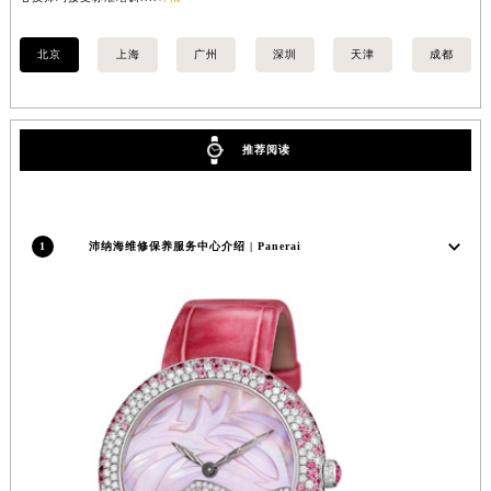
江苏省泰州市海陵区永定东路399号置地商务中心东塔（华润万象城）17层1706室沛纳海售后服务中心（需提前预约）
江苏省徐州市鼓楼区淮海东路29号苏宁广场IFC国际金融中心35层3508室沛纳海售后服务中心（需提前预约）
北京
上海
广州
深圳
天津
成都
江苏省盐城市盐都区世纪大道5号盐城金融城写字楼1号楼16层1604室沛纳海售后服务中心（需提前预约）
江苏省扬州市邗江区国展路29号星耀天地写字楼1号楼18层1803室沛纳海售后服务中心（需提前预约）
江苏省镇江市京口区中山东路沛纳海售后服务中心（需提前预约）
推荐阅读
江西省抚州市临川区赣东大道沛纳海售后服务中心（需提前预约）
江西省赣州市章贡区文清路沛纳海售后服务中心（需提前预约）
江西省吉安市吉州区井冈山大道沛纳海售后服务中心（需提前预约）
1
沛纳海维修保养服务中心介绍 | Panerai
江西省景德镇市珠山区珠山中路沛纳海售后服务中心（需提前预约）
江西省九江市浔阳区浔阳路沛纳海售后服务中心（需提前预约）
江西省南昌市红谷滩新区红谷中大道998号绿地双子塔（中央广场）A1座办公楼14层1407室沛纳海售后服务中心（需提前预约）
江西省萍乡市安源区萍安北大道与康庄路交叉口沛纳海售后服务中心（需提前预约）
江西省上饶市信州区滨江西路沛纳海售后服务中心（需提前预约）
江西省新余市渝水区北湖西路沛纳海售后服务中心（需提前预约）
江西省宜春市袁州区中山中路沛纳海售后服务中心（需提前预约）
江西省鹰潭市月湖区胜利东路沛纳海售后服务中心（需提前预约）