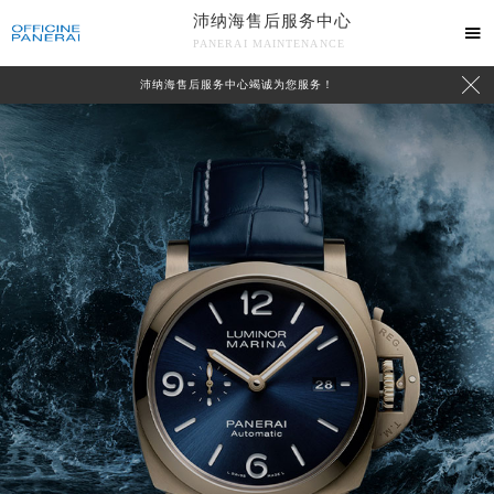
沛纳海售后服务中心

PANERAI MAINTENANCE

沛纳海售后服务中心竭诚为您服务！
中心介绍
联系我们
2026年8月沛纳海中国区售后服务网络优化升级公告
2026年8月沛纳海全国官方售后客户服务热线：400-006-0073
沛纳海官方全国统一服务热线400-006-0073，服务覆盖中国大陆、香港、澳门、台湾全部区域（非大陆需加拨“+86”）