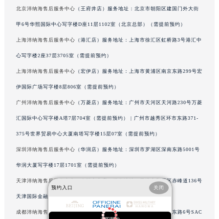
北京沛纳海售后服务中心
（王府井店）服务地址：北京市朝阳区建国门外大街
内蒙古自治区巴彦淖尔市临河区新华街沛纳海售后服务中心（需提前预约）
内蒙古自治区包头市青山区幸福路甲3号王府井百货名表维修沛纳海售后服务中心（需提前预约）
甲6号华熙国际中心写字楼D座11层1102室（北京总部）（需提前预约）
内蒙古自治区赤峰市红山区哈达街沛纳海售后服务中心（需提前预约）
上海沛纳海售后服务中心
（港汇店）服务地址：上海市徐汇区虹桥路3号港汇中
内蒙古自治区鄂尔多斯市东胜区伊金霍洛街沛纳海售后服务中心（需提前预约）
心写字楼2座37层3705室（需提前预约）
内蒙古自治区呼伦贝尔市海拉尔区中央街沛纳海售后服务中心（需提前预约）
上海沛纳海售后服务中心
（宏伊店）服务地址：上海市黄浦区南京东路299号宏
内蒙古自治区通辽市科尔沁区明仁大街沛纳海售后服务中心（需提前预约）
伊国际广场写字楼8层806室（需提前预约）
内蒙古自治区乌海市海勃湾区人民南路沛纳海售后服务中心（需提前预约）
广州沛纳海售后服务中心
（万菱店）服务地址：广州市天河区天河路230号万菱
内蒙古自治区乌兰察布市集宁区恩和大街沛纳海售后服务中心（需提前预约）
汇国际中心写字楼A塔7层704室（需提前预约） | 广州市越秀区环市东路371-
内蒙古自治区锡林郭勒盟市锡林浩特市光明街与额尔敦路交叉口沛纳海售后服务中心（需提前预约）
内蒙古自治区兴安盟市乌兰浩特市兴安大街沛纳海售后服务中心（需提前预约）
375号世界贸易中心大厦南塔写字楼15层07室（需提前预约）
山西省大同市平城区迎宾街沛纳海售后服务中心（需提前预约）
深圳沛纳海售后服务中心
（华润店）服务地址：深圳市罗湖区深南东路5001号
山西省晋城市城区黄华街沛纳海售后服务中心（需提前预约）
华润大厦写字楼17层1701室（需提前预约）
山西省晋中市榆次区顺城街沛纳海售后服务中心（需提前预约）
天津沛纳海售后服务中心
（金融中心店）服务地址：天津市和平区赤峰道136号
山西省临汾市尧都区解放路沛纳海售后服务中心（需提前预约）
预约入口
关闭
天津国际金融中心写字楼26层2603室（需提前预约）
山西省吕梁市离石区永宁中路与建设街交叉口沛纳海售后服务中心（需提前预约）
成都沛纳海售后服务中心
（东原店）服务地址：成都市锦江区人民东路6号SAC
山西省朔州市朔城区怡西路与鄯阳西街交汇处沛纳海售后服务中心（需提前预约）