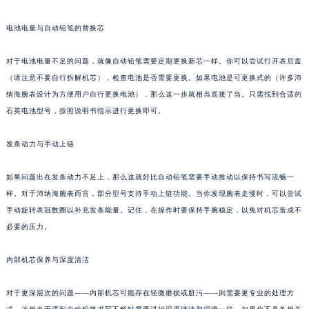
乌鲁木齐市天山区红山路26号时代广场（CCMALL）C座17层17-B（需提前预约）
电池电量与自动铅笔的替换芯
温州市鹿城区锦绣路1067号置信广场10层1015室（需提前预约）
哈尔滨市道里区友谊西路600号富力中心T2座写字楼29层03室（需提前预约）
对于电池电量不足的问题，就像自动铅笔需要定期更换新芯一样。你可以尝试打开表后盖
大连市中山区人民路15号国际金融大厦7层G室（需提前预约）
（请注意不要自行拆解机芯），检查电池是否需要更换。如果电池是可更换式的（许多沛
佛山市禅城区季华五路57号万科金融中心C座12层1205室（需提前预约）
纳海腕表设计为方便用户自行更换电池），那么这一步就相当直接了当。只需找到合适的
东莞市东城街道鸿福东路1号民盈国贸中心T1写字楼9层907室（需提前预约）
石英电池型号，按照说明书指示进行更换即可。
无锡市梁溪区人民中路139号恒隆广场写字楼1座11层1104室（需提前预约）
发条动力与手动上链
南通市崇川区工农路57号圆融广场写字楼16层1603室（需提前预约）
苏州市苏州工业园区星港街199号苏州中心办公楼C座22层08室（需提前预约）
如果问题出在发条动力不足上，那么这就好比自动铅笔需要手动推动以保持书写流畅一
武汉市江汉区解放大道686号世界贸易大厦38层09室（需提前预约）
样。对于沛纳海腕表而言，部分型号支持手动上链功能。当你发现腕表走慢时，可以尝试
南宁市青秀区金湖路59号地王大厦12楼1224室（需提前预约）
手动旋转表冠数圈以补充发条能量。记住，在操作时要保持手腕稳定，以免对机芯造成不
合肥市蜀山区潜山路111号万象城华润大厦B座12楼03室（需提前预约）
必要的压力。
泉州市丰泽区宝洲路729号浦西万达中心写字楼A座7楼709室（需提前预约）
内部机芯保养与深度清洁
青岛市南区山东路6号华润大厦B座22层04室（需提前预约）
烟台市芝罘区胜利路139号万达金融中心A座907室（需提前预约）
对于更深层次的问题——内部机芯可能存在轻微磨损或脏污——则需要更专业的处理方
长春市朝阳区西安大路727号中银大厦A座(旺进大厦)18层09室（需提前预约）