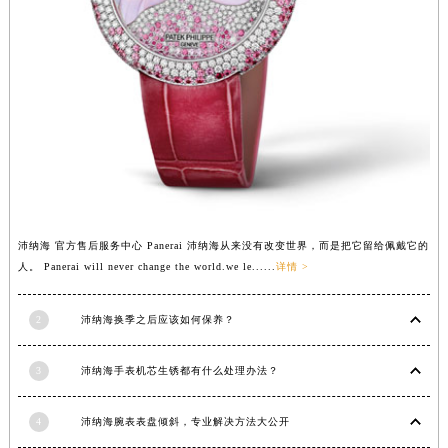
山东省德州市德城区东风中路沛纳海售后服务中心（需提前预约）
山东省东营市东营区济南路沛纳海售后服务中心（需提前预约）
山东省济南市历下区经十路11111号华润中心写字楼（万象城）15层1508室沛纳海售后服务中心（需提前预约）
山东省济宁市任城区太白楼路沛纳海售后服务中心（需提前预约）
山东省莱芜市文化南路8号银座商城名表维修一楼名表维修沛纳海售后服务中心（需提前预约）
山东省临沂市兰山区解放路沛纳海售后服务中心（需提前预约）
山东省日照市东港区烟台路沛纳海售后服务中心（需提前预约）
山东省泰安市泰山区财源街道泰山大街沛纳海售后服务中心（需提前预约）
山东省威海市环翠区新威海路89号振华商厦一楼名表维修沛纳海售后服务中心（需提前预约）
沛纳海 官方售后服务中心 Panerai 沛纳海从来没有改变世界，而是把它留给佩戴它的
人。 Panerai will never change the world.we le......
详情 >
山东省潍坊市奎文区东风东街沛纳海售后服务中心（需提前预约）
山东省枣庄市滕州市北辛路与善国路交叉口沛纳海售后服务中心（需提前预约）
2
沛纳海换季之后应该如何保养？
山东省淄博市张店区金晶大道沛纳海售后服务中心（需提前预约）
上海市黄浦区南京东路299号宏伊国际广场写字楼8层806室沛纳海售后服务中心（需提前预约）
3
沛纳海手表机芯生锈都有什么处理办法？
上海市徐汇区虹桥路3号港汇中心2座37层3705室沛纳海售后服务中心（需提前预约）
浙江省杭州市上城区钱江路1366号华润大厦A座5层503-5室沛纳海售后服务中心（需提前预约）
4
沛纳海腕表表盘倾斜，专业解决方法大公开
浙江省湖州市吴兴区劳动路沛纳海售后服务中心（需提前预约）