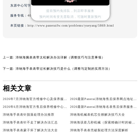
立即预约
东原中心写字楼24层2406B室（需提前预约）
山西省忻州市忻府区和平东街与七一南路交叉口沛纳海售后服务中心（需提前预约）
提前预约免排队，到店即享服务
山西省阳泉市郊区平阳东街与新城大道交叉口沛纳海售后服务中心（需提前预约）
服务专线：
400-006-0073
预约时间有变无需取消，可随时重新预约
山西省运城市盐湖区河东街沛纳海售后服务中心（需提前预约）
本页链接：
http://www.paneraifw.com/problems/yueyang/5869.html
山西省长治市潞州区英雄中路沛纳海售后服务中心（需提前预约）
山西省太原市迎泽区迎泽街道解放路15号亨得利名表维修授权店3楼沛纳海售后服务中心（需提前预约）
天津市和平区赤峰道136号天津国际金融中心26层2603室沛纳海售后服务中心（需提前预约）
上一篇:
沛纳海腕表表带太松解决办法详解（调整技巧与注意事项）
安徽省安庆市迎江区人民路沛纳海售后服务中心（需提前预约）
安徽省蚌埠市蚌山区淮河路沛纳海售后服务中心（需提前预约）
下一篇:
沛纳海手表表带过长解决技巧是什么（调整与定制的实用方法）
安徽省亳州市谯城区魏武大道沛纳海售后服务中心（需提前预约）
安徽省池州市贵池区长江路沛纳海售后服务中心（需提前预约）
相关文章
安徽省滁州市琅琊区南谯北路沛纳海售后服务中心（需提前预约）
2026年7月沛纳海官方维修中心及保养服务中心最终迁移与增设全览最终版
2026最新Panerai沛纳海售后保养网点地址调研报告
安徽省阜阳市颍州区颍州北路沛纳海售后服务中心（需提前预约）
2026年6月沛纳海官方售后保养维修中心变动速查（搬迁+新增）
2026最新Panerai沛纳海名表售后保养服务中心地址实地探访报告
安徽省淮北市相山区淮海路沛纳海售后服务中心（需提前预约）
沛纳海手表表针脱落处理办法推荐
沛纳海机械表机芯生锈解决技巧大全
安徽省淮南市田家庵区国庆中路沛纳海售后服务中心（需提前预约）
沛纳海手表表针不走了解决办法汇总
沛纳海误差几秒机械（探索精确计时的秘密与调整技巧）
安徽省黄山市屯溪区黄山西路沛纳海售后服务中心（需提前预约）
沛纳海手表表蒙子坏了解决方法大全
沛纳海手表表壳破裂处理方法深度解析
安徽省六安市金安区解放中路沛纳海售后服务中心（需提前预约）