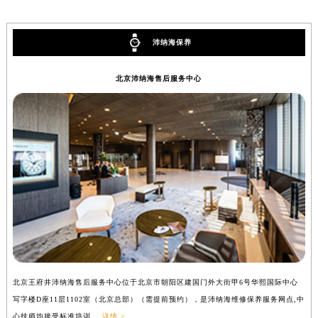
安徽省马鞍山市雨山区湖南西路沛纳海售后服务中心（需提前预约）
安徽省宿州市埇桥区人民中路沛纳海售后服务中心（需提前预约）
沛纳海保养
安徽省铜陵市铜官区石城大道沛纳海售后服务中心（需提前预约）
安徽省芜湖市镜湖区中山路步行街沛纳海售后服务中心（需提前预约）
北京沛纳海售后服务中心
安徽省宣城市宣州区叠嶂西路沛纳海售后服务中心（需提前预约）
福建省龙岩市新罗区九一南路沛纳海售后服务中心（需提前预约）
福建省南平市建阳区人民西路沛纳海售后服务中心（需提前预约）
福建省宁德市蕉城区天湖东路沛纳海售后服务中心（需提前预约）
福建省莆田市城厢区霞林街道荔华东大道沛纳海售后服务中心（需提前预约）
福建省三明市三元区东乾二路沛纳海售后服务中心（需提前预约）
福建省漳州市龙文区步港路沛纳海售后服务中心（需提前预约）
江苏省常州市新北区龙锦路1590号现代传媒中心5号楼10层1008室沛纳海售后服务中心（需提前预约）
江苏省淮安市清江浦区淮海北路沛纳海售后服务中心（需提前预约）
江苏省连云港市海州区通灌北路沛纳海售后服务中心（需提前预约）
北京王府井沛纳海售后服务中心位于北京市朝阳区建国门外大街甲6号华熙国际中心
上
江苏省南京市秦淮区中山南路1号南京中心22层22-C1-C3室沛纳海售后服务中心（需提前预约）
写字楼D座11层1102室（北京总部）（需提前预约），是沛纳海维修保养服务网点,中
（
江苏省宿迁市宿城区西湖路沛纳海售后服务中心（需提前预约）
心技师均接受标准培训....
详情 >