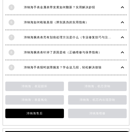
浙江省嘉兴市南湖区广益路705号嘉兴世界贸易中心A座13层1304室沛纳海售后服务中心（需提前预约）
5
沛纳海手表金属表带发黄如何翻新？实用解决妙招
浙江省金华市金东区东市南街777号金华万达广场4号楼22楼2209室沛纳海售后服务中心（需提前预约）
浙江省丽水市莲都区解放街沛纳海售后服务中心（需提前预约）
6
沛纳海如何检验真假（辨别真伪的实用指南）
浙江省宁波市江北区大闸南路500号来福士广场办公楼20层2009室沛纳海售后服务中心（需提前预约）
7
沛纳海腕表表壳有划痕处理方法是什么（专业修复技巧与注意事项）
浙江省衢州市柯城区上街沛纳海售后服务中心（需提前预约）
浙江省绍兴市越城区胜利东路379号世茂天际中心写字楼8层805室沛纳海售后服务中心（需提前预约）
8
沛纳海腕表表针掉了原因是啥（正确维修与保养指南）
浙江省舟山市定海区解放东路沛纳海售后服务中心（需提前预约）
澳门特别行政区大堂区议事亭前地（新马路）沛纳海售后服务中心（需提前预约）
9
沛纳海手表报时故障频发？学会这几招，轻松解决烦恼
澳门特别行政区风顺堂区南湾大马路沛纳海售后服务中心（需提前预约）
澳门特别行政区花地玛堂区关闸广场沛纳海售后服务中心（需提前预约）
沛纳海，表冠损坏
沛纳海，机芯异响
澳门特别行政区花王堂区大三巴商圈沛纳海售后服务中心（需提前预约）
澳门特别行政区嘉模堂区官也街沛纳海售后服务中心（需提前预约）
沛纳海，表盘氧化
沛纳海，机芯内出现异响
澳门省路氹城市金光大道沛纳海售后服务中心（需提前预约）
澳门特别行政区望德堂区塔石广场沛纳海售后服务中心（需提前预约）
沛纳海售后
沛纳海维修
福建省福州市鼓楼区五四路128-1号恒力城写字楼15层03室沛纳海售后服务中心（需提前预约）
福建省厦门市思明区湖滨东路95号万象城华润大厦B座11层1104室沛纳海售后服务中心（需提前预约）