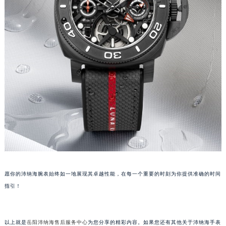
黑龙江省七台河市桃山区大同街沛纳海售后服务中心（需提前预约）
黑龙江省齐齐哈尔市龙沙区龙华路沛纳海售后服务中心（需提前预约）
黑龙江省双鸭山市尖山区新兴大街沛纳海售后服务中心（需提前预约）
黑龙江省绥化市北林区新华街与康庄路交叉口沛纳海售后服务中心（需提前预约）
黑龙江省伊春市伊美区通河路沛纳海售后服务中心（需提前预约）
吉林省白城市洮北区明仁南街沛纳海售后服务中心（需提前预约）
吉林省白山市浑江区浑江大街沛纳海售后服务中心（需提前预约）
吉林省吉林市船营区河南街沛纳海售后服务中心（需提前预约）
吉林省辽源市龙山区人民大街沛纳海售后服务中心（需提前预约）
吉林省梅河口市新华街道梅河大街沛纳海售后服务中心（需提前预约）
吉林省四平市铁东区紫气大路与南九经街交汇处沛纳海售后服务中心（需提前预约）
吉林省松原市宁江区五环大街沛纳海售后服务中心（需提前预约）
愿你的沛纳海腕表始终如一地展现其卓越性能，在每一个重要的时刻为你提供准确的时间
吉林省通化市东昌区环通乡江南大街沛纳海售后服务中心（需提前预约）
指引！
吉林省延边市延吉市解放路沛纳海售后服务中心（需提前预约）
辽宁省鞍山市铁东区站前街沛纳海售后服务中心（需提前预约）
辽宁省本溪市平山区胜利路沛纳海售后服务中心（需提前预约）
以上就是
岳阳沛纳海售后服务中心
为您分享的精彩内容。如果您还有其他关于沛纳海手表