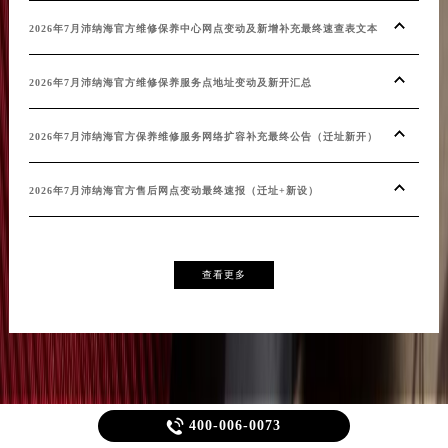
2026年7月沛纳海官方维修保养中心网点变动及新增补充最终速查表文本
20
2026年7月沛纳海官方维修保养服务点地址变动及新开汇总
202
2026年7月沛纳海官方保养维修服务网络扩容补充最终公告（迁址新开）
20
2026年7月沛纳海官方售后网点变动最终速报（迁址+新设）
查看更多

400-006-0073