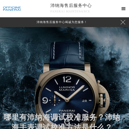
沛纳海售后服务中心

PANERAI MAINTENANCE

沛纳海售后服务中心竭诚为您服务！
中心介绍
联系我们
哪里有沛纳海调试校准服务？沛纳
海手表调试校准方法是什么？