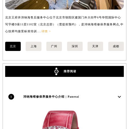
北京王府井沛纳海售后服务中心位于北京市朝阳区建国门外大街甲6号华熙国际中心
上
写字楼D座11层1102室（北京总部）（需提前预约），是沛纳海维修保养服务网点,中
（
心技师均接受标准培训....
详情 >
北京
上海
广州
深圳
天津
成都
推荐阅读
1
沛纳海维修保养服务中心介绍 | Panerai