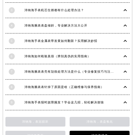
3
沛纳海手表机芯生锈都有什么处理办法？
4
沛纳海腕表表盘倾斜，专业解决方法大公开
5
沛纳海手表金属表带发黄如何翻新？实用解决妙招
6
沛纳海如何检验真假（辨别真伪的实用指南）
7
沛纳海腕表表壳有划痕处理方法是什么（专业修复技巧与注意事项）
8
沛纳海腕表表针掉了原因是啥（正确维修与保养指南）
9
沛纳海手表报时故障频发？学会这几招，轻松解决烦恼
沛纳海，表冠损坏
沛纳海，表盘氧化