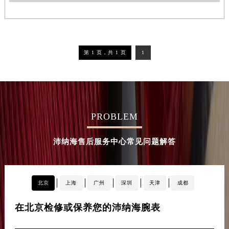
第 1 页，共 1 页
1
PROBLEM
沛纳海售后服务中心常见问题解答
北京
上海
广州
深圳
天津
成都
在北京检修或保养您的沛纳海腕表
在