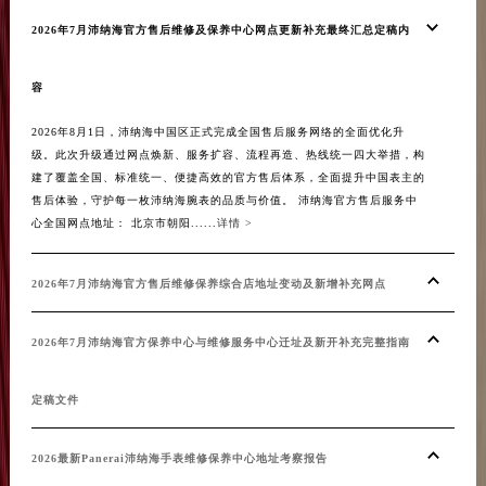
2026年7月沛纳海官方售后维修及保养中心网点更新补充最终汇总定稿内
20
容
认
2026年8月1日，沛纳海中国区正式完成全国售后服务网络的全面优化升
20
级。此次升级通过网点焕新、服务扩容、流程再造、热线统一四大举措，构
网点
建了覆盖全国、标准统一、便捷高效的官方售后体系，全面提升中国表主的
准统
售后体验，守护每一枚沛纳海腕表的品质与价值。 沛纳海官方售后服务中
一枚
心全国网点地址： 北京市朝阳......
详情 >
模最大
2026年7月沛纳海官方售后维修保养综合店地址变动及新增补充网点
20
2026年7月沛纳海官方保养中心与维修服务中心迁址及新开补充完整指南
20
定稿文件
20
2026最新Panerai沛纳海手表维修保养中心地址考察报告
20