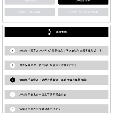
沛纳海售后
沛纳海维修
沛纳海，机芯异响
沛纳海，机芯内出现异响
随机推荐
1
沛纳海中国官方2026年8月最新信息：网点地址与全国客服热线、售后电话公告
2
腕表保养知识（解决指针生锈方法与预防技巧）
3
沛纳海手表进灰了处理方法集锦（正确清洁与保养指南）
4
沛纳海手表发条一直上不紧原因是什么
5
沛纳海手表表带太紧解决方法大全