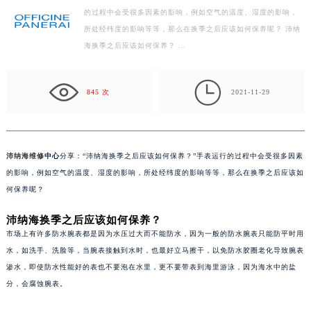
的过程中会受很多因素的影响，例如空气的温度、湿度的影响，
南昌市红谷滩新区红谷中大道998号绿地双子塔（中央广场）A1座办公楼14层07室（需提前预约）
所处经纬度的影响等等，那么在换季之后应该如何保养呢？ 沛纳
济南市历下区经十路11111号华润中心写字楼（万象城）15层1508室（需提前预约）
海换季之后应该如何保养？ …
广州市天河区天河路230号万菱汇国际中心写字楼A塔7层704室（需提前预约）
广州市越秀区环市东路371-375号世界贸易中心大厦南塔写字楼15层07室（需提前预约）

深圳市罗湖区深南东路5001号华润大厦写字楼17层1701室（需提前预约）
845 次
2021-11-29
惠州市惠城区江北文昌一路7号华贸大厦写字楼1座30层05室（需提前预约）
厦门市思明区湖滨东路95号华润大厦写字楼B座11层1104室（需提前预约）
福州市鼓楼区五四路128-1号恒力城写字楼15层03室（需提前预约）
沛纳海维修
中心
分享：“沛纳海换季之后应该如何保养？”手表运行的过程中会受很多因素
成都市锦江区人民东路6号SAC东原中心写字楼24层2406B室（需提前预约）
的影响，例如空气的温度、湿度的影响，所处经纬度的影响等等，那么在换季之后应该如
重庆市江北区观音桥步行街2号融恒时代广场写字楼9层902室（需提前预约）
何保养呢？
长沙市芙蓉区定王台街道建湘路393号世茂环球金融中心写字楼（芙蓉广场）10层13室（需提前预约）
沛纳海换季之后应该如何保养？
郑州市二七区铭功路10号华润大厦写字楼29层2905室（需提前预约）
市场上有许多防水腕表都是因为水压过大而不能防水，因为一般的防水腕表只能防平时用
太原市迎泽区解放路15号亨得利名表服务中心（品牌授权店）3层整层（需提前预约）
水，如洗手、洗脸等，当腕表接触到水时，也最好立马擦干，以免防水胶圈老化导致腕表
沈阳市沈河区中街路137号亨得利名表服务中心（品牌授权店）1层整层（需提前预约）
渗水，即使防水性能好的表也不要泡在水里，更不要带表到海里游泳，因为海水中的盐
分，会腐蚀腕表。
沈阳市沈河区中街路83号亨得利名表服务中心（品牌授权店）1层整层（需提前预约）
乌鲁木齐市天山区红山路26号时代广场（CCMALL）C座17层17-B（需提前预约）