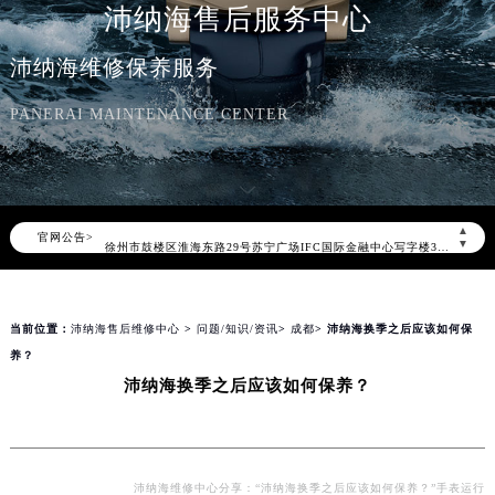
沛纳海售后服务中心
北京市朝阳区建国门外大街甲6号华熙国际中心写字楼D座11层1102室（北京总部）（需提前预约）
北京市东城区东长安街1号东方广场写字楼W3座6层602室（需提前预约）
沛纳海维修保养服务
天津市和平区赤峰道136号天津国际金融中心写字楼26层2603室（需提前预约）
PANERAI MAINTENANCE CENTER
上海市徐汇区虹桥路3号港汇中心写字楼2座37层3705室（需提前预约）
上海市黄浦区南京东路299号宏伊国际广场写字楼8层806室（需提前预约）
南京市秦淮区中山南路1号（新街口）南京中心写字楼22层C1-1室（需提前预约）
常州市新北区龙锦路1590号现代传媒中心写字楼5号楼10层1008室（需提前预约）
▲
官网公告>
徐州市鼓楼区淮海东路29号苏宁广场IFC国际金融中心写字楼35层3508室（需提前预约）
▼
扬州市邗江区国展路29号星耀天地写字楼1号楼18层1803室（需提前预约）
盐城市盐都区世纪大道5号盐城金融城写字楼1号楼16层1604室（需提前预约）
当前位置：
沛纳海售后维修中心
>
问题/知识/资讯
>
成都
> 沛纳海换季之后应该如何保
泰州市海陵区永定东路399号置地商务中心东塔写字楼（华润万象城）17层1706室（需提前预约）
养？
宁波市江北区大闸南路500号来福士广场办公楼20层2009室（需提前预约）
沛纳海换季之后应该如何保养？
杭州市上城区钱江路1366号华润大厦写字楼A座5层503-5室（需提前预约）
金华市金东区东市南街777号金华万达广场写字楼4号楼22层2209室（需提前预约）
绍兴市越城区胜利东路379号世茂天际中心写字楼8层805室（需提前预约）
嘉兴市南湖区广益路705号嘉兴世界贸易中心写字楼A座13层1304室（需提前预约）
沛纳海维修中心分享：“沛纳海换季之后应该如何保养？”手表运行