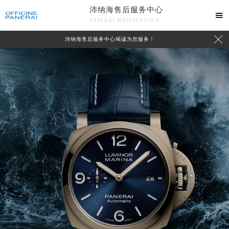
沛纳海售后服务中心

PANERAI MAINTENANCE

沛纳海售后服务中心竭诚为您服务！
中心介绍
联系我们
2026年8月沛纳海中国区售后服务网络优化升级公告
2026年8月沛纳海全国官方售后客户服务热线：400-006-0073
沛纳海官方全国统一服务热线400-006-0073，服务覆盖中国大陆、香港、澳门、台湾全部区域（非大陆需加拨“+86”）
2026年8月沛纳海售后服务中心最新网点地址：