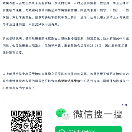
戴腕表的人会发现手表带会有发粘、发黑的现象，有时还会伴随着一股恶臭，而且还经常
昆明市盘龙区北京路928号同德昆明广场写字楼10层06室（需提前预约）
发生哈气现象，而戴钢制表带则能起到防腐蚀的作用，陶瓷表带更不怕水，不怕汗，不怕
石家庄市长安区中山东路39号勒泰中心写字楼B座13层07室（需提前预约）
腐蚀，戴起来更舒服。戴表时要经常擦拭手表上的汗、尘等，还可以用牙刷沾上牙膏或肥
西安市碑林区南关正街88号华侨城长安国际中心E座6楼10室（需提前预约）
皂水后迅速清洁，用自然风吹干后再戴。
海口市龙华区金贸东路5号海口华润大厦B座17层1707室（需提前预约）
切忌暴晒腕表，暴晒后腕表防水胶圈会出现热胀冷缩现象，加速老化，防水胶圈的作用减
唐山市路南区新华东道100号万达广场写字楼A座10层1002室（需提前预约）
弱后，会导致腕表出现渗水、生锈等问题，腕表最适合温度在25-28度，因此腕表应尽量
台州市椒江区东海大道1800号腾达中心东1幢20楼2002室（需提前预约）
保持适宜温度。
内蒙古自治区呼和浩特市玉泉区大学西街70号华润万象城写字楼（鄂尔多斯大厦）23层2326室（需提前预约）
甘肃省兰州市七里河区西津西路16号兰州中心写字楼21层2102室（需提前预约）
重庆市解放碑渝中区民权路28号英利国际金融中心写字楼20层01室（需提前预约）
以上就是维修中心关于沛纳海换季之后应该如何保养的分享。如果您想了解更多沛纳海内
黑龙江省大庆市萨尔图区会战大街沛纳海售后服务中心（需提前预约）
容或者维修保养方面的问题您可以致电
成都
沛纳海维修中心
进行咨询，同时沛纳海服务中
心也很高兴为您服务！
黑龙江省鹤岗市向阳区红军路沛纳海售后服务中心（需提前预约）
黑龙江省黑河市爱辉区中央街沛纳海售后服务中心（需提前预约）
黑龙江省鸡西市鸡冠区红军路沛纳海售后服务中心（需提前预约）
黑龙江省佳木斯市向阳区长安路沛纳海售后服务中心（需提前预约）
黑龙江省牡丹江市东安区太平路沛纳海售后服务中心（需提前预约）
黑龙江省七台河市桃山区大同街沛纳海售后服务中心（需提前预约）