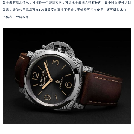
如手表有渗水情况，可准备一个密封容器，将渗水手表塞入硅胶粒内，数小时后即可见到
温州市鹿城区锦绣路1067号置信广场10层1015室（需提前预约）
效果，硅胶粒用完后可在120摄氏度的高温下干燥，干燥后可多次使用，还可吸收水分，
哈尔滨市道里区友谊西路600号富力中心T2座写字楼29层03室（需提前预约）
不伤表，经济实用。
大连市中山区人民路15号国际金融大厦7层G室（需提前预约）
佛山市禅城区季华五路57号万科金融中心C座12层1205室（需提前预约）
东莞市东城街道鸿福东路1号民盈国贸中心T1写字楼9层907室（需提前预约）
无锡市梁溪区人民中路139号恒隆广场写字楼1座11层1104室（需提前预约）
南通市崇川区工农路57号圆融广场写字楼16层1603室（需提前预约）
苏州市苏州工业园区星港街199号苏州中心办公楼C座22层08室（需提前预约）
武汉市江汉区解放大道686号世界贸易大厦38层09室（需提前预约）
南宁市青秀区金湖路59号地王大厦12楼1224室（需提前预约）
合肥市蜀山区潜山路111号万象城华润大厦B座12楼03室（需提前预约）
泉州市丰泽区宝洲路729号浦西万达中心写字楼A座7楼709室（需提前预约）
青岛市南区山东路6号华润大厦B座22层04室（需提前预约）
烟台市芝罘区胜利路139号万达金融中心A座907室（需提前预约）
长春市朝阳区西安大路727号中银大厦A座(旺进大厦)18层09室（需提前预约）
贵阳市南明区都司高架桥路33号亨特国际金融中心14楼14D（需提前预约）