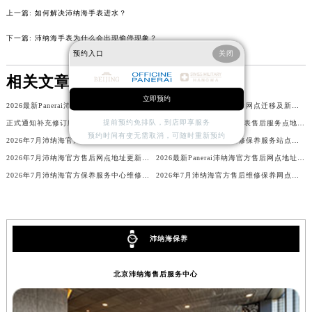
上一篇:
如何解决沛纳海手表进水？
内蒙古自治区包头市青山区幸福路甲3号王府井百货名表维修沛纳海售后服务中心（需提前预约）
内蒙古自治区赤峰市红山区哈达街沛纳海售后服务中心（需提前预约）
下一篇:
沛纳海手表为什么会出现偷停现象？
内蒙古自治区鄂尔多斯市东胜区伊金霍洛街沛纳海售后服务中心（需提前预约）
预约入口
关闭
内蒙古自治区呼伦贝尔市海拉尔区中央街沛纳海售后服务中心（需提前预约）
相关文章
内蒙古自治区通辽市科尔沁区明仁大街沛纳海售后服务中心（需提前预约）
立即预约
2026最新Panerai沛纳海官方售后保养服务网点地址调研报告
2026年7月沛纳海官方售后网点迁移及新开信息补充发布
内蒙古自治区乌海市海勃湾区人民南路沛纳海售后服务中心（需提前预约）
提前预约免排队，到店即享服务
正式通知补充修订版：2026年7月沛纳海售后网点搬迁与增设
2026最新Panerai沛纳海名表售后服务点地址调研报告
内蒙古自治区乌兰察布市集宁区恩和大街沛纳海售后服务中心（需提前预约）
预约时间有变无需取消，可随时重新预约
2026年7月沛纳海官方售后维修保养综合店迁址与新开补充确认稿文件
2026年7月沛纳海官方维修保养服务站点地址变动补充全记录最终表内容公开
内蒙古自治区锡林郭勒盟市锡林浩特市光明街与额尔敦路交叉口沛纳海售后服务中心（需提前预约）
2026年7月沛纳海官方售后网点地址更新与新增补充速查
2026最新Panerai沛纳海官方售后网点地址调研报告
内蒙古自治区兴安盟市乌兰浩特市兴安大街沛纳海售后服务中心（需提前预约）
2026年7月沛纳海官方保养服务中心维修点搬迁及增设补充最终方案原文内容公示
2026年7月沛纳海官方售后维修保养网点变动简明补充确认终稿
山西省大同市平城区迎宾街沛纳海售后服务中心（需提前预约）
山西省晋城市城区黄华街沛纳海售后服务中心（需提前预约）
山西省晋中市榆次区顺城街沛纳海售后服务中心（需提前预约）
沛纳海保养
山西省临汾市尧都区解放路沛纳海售后服务中心（需提前预约）
山西省吕梁市离石区永宁中路与建设街交叉口沛纳海售后服务中心（需提前预约）
北京沛纳海售后服务中心
山西省朔州市朔城区怡西路与鄯阳西街交汇处沛纳海售后服务中心（需提前预约）
山西省忻州市忻府区和平东街与七一南路交叉口沛纳海售后服务中心（需提前预约）