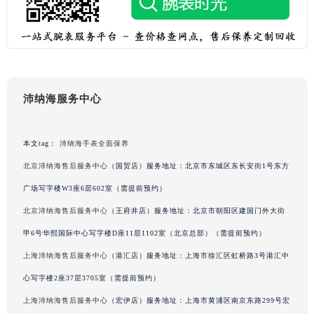
黑龙江省齐齐哈尔市龙沙区龙华路沛纳海售后服务中心（需提前预约）
黑龙江省双鸭山市尖山区新兴大街沛纳海售后服务中心（需提前预约）
黑龙江省绥化市北林区新华街与康庄路交叉口沛纳海售后服务中心（需提前预约）
黑龙江省伊春市伊美区通河路沛纳海售后服务中心（需提前预约）
吉林省白城市洮北区明仁南街沛纳海售后服务中心（需提前预约）
沛纳海服务中心
吉林省白山市浑江区浑江大街沛纳海售后服务中心（需提前预约）
吉林省吉林市船营区河南街沛纳海售后服务中心（需提前预约）
本文tag：
沛纳海手表全面保养
吉林省辽源市龙山区人民大街沛纳海售后服务中心（需提前预约）
北京沛纳海售后服务中心
（国贸店）服务地址：北京市东城区东长安街1号东方
吉林省梅河口市新华街道梅河大街沛纳海售后服务中心（需提前预约）
广场写字楼W3座6层602室（需提前预约）
吉林省四平市铁东区紫气大路与南九经街交汇处沛纳海售后服务中心（需提前预约）
吉林省松原市宁江区五环大街沛纳海售后服务中心（需提前预约）
北京沛纳海售后服务中心
（王府井店）服务地址：北京市朝阳区建国门外大街
吉林省通化市东昌区环通乡江南大街沛纳海售后服务中心（需提前预约）
甲6号华熙国际中心写字楼D座11层1102室（北京总部）（需提前预约）
吉林省延边市延吉市解放路沛纳海售后服务中心（需提前预约）
上海沛纳海售后服务中心
（港汇店）服务地址：上海市徐汇区虹桥路3号港汇中
辽宁省鞍山市铁东区站前街沛纳海售后服务中心（需提前预约）
心写字楼2座37层3705室（需提前预约）
辽宁省本溪市平山区胜利路沛纳海售后服务中心（需提前预约）
上海沛纳海售后服务中心
（宏伊店）服务地址：上海市黄浦区南京东路299号宏
辽宁省朝阳市双塔区新华路沛纳海售后服务中心（需提前预约）