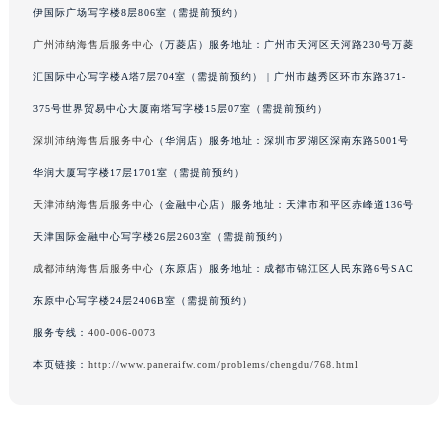
伊国际广场写字楼8层806室（需提前预约）
辽宁省丹东市振兴区七经街沛纳海售后服务中心（需提前预约）
广州沛纳海售后服务中心
（万菱店）服务地址：广州市天河区天河路230号万菱
辽宁省抚顺市新抚区东一路沛纳海售后服务中心（需提前预约）
辽宁省阜新市海州区解放大街沛纳海售后服务中心（需提前预约）
汇国际中心写字楼A塔7层704室（需提前预约） | 广州市越秀区环市东路371-
辽宁省葫芦岛市连山区中央路沛纳海售后服务中心（需提前预约）
375号世界贸易中心大厦南塔写字楼15层07室（需提前预约）
辽宁省锦州市古塔区中央大街沛纳海售后服务中心（需提前预约）
深圳沛纳海售后服务中心
（华润店）服务地址：深圳市罗湖区深南东路5001号
辽宁省辽阳市白塔区新运大街沛纳海售后服务中心（需提前预约）
华润大厦写字楼17层1701室（需提前预约）
辽宁省盘锦市兴隆台区石油大街沛纳海售后服务中心（需提前预约）
天津沛纳海售后服务中心
（金融中心店）服务地址：天津市和平区赤峰道136号
辽宁省铁岭市银州区南马路沛纳海售后服务中心（需提前预约）
天津国际金融中心写字楼26层2603室（需提前预约）
辽宁省营口市站前区市府路与渤海大街交叉口沛纳海售后服务中心（需提前预约）
成都沛纳海售后服务中心
（东原店）服务地址：成都市锦江区人民东路6号SAC
辽宁省沈阳市沈河区中街路137号亨得利名表维修授权店1楼沛纳海售后服务中心（需提前预约）
辽宁省沈阳市沈河区中街路83号亨得利名表维修授权店1楼沛纳海售后服务中心（需提前预约）
东原中心写字楼24层2406B室（需提前预约）
北京市朝阳区建国门外大街甲6号华熙国际中心D座11层1102室沛纳海售后服务中心（北京总部）（需提前预约）
服务专线：
400-006-0073
北京市东城区东长安街1号王府井东方广场W3座6层602室沛纳海售后服务中心（需提前预约）
本页链接：
http://www.paneraifw.com/problems/chengdu/768.html
河北省保定市竞秀区朝阳北大街北国先天下沛纳海售后服务中心（需提前预约）
内蒙古自治区阿拉善盟市左旗土尔扈特大街沛纳海售后服务中心（需提前预约）
内蒙古自治区巴彦淖尔市临河区新华街沛纳海售后服务中心（需提前预约）