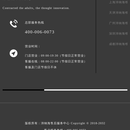
上海沛纳海维
广东省广州市天河区天河路230号万菱汇国际中心A塔7层704室沛纳海售后服务中心（需提前预约）
Contracted the adults, the thought innovation.
天津沛纳海维
广东省广州市越秀区环市东路371-375号世界贸易中心大厦南塔15层1507室沛纳海售后服务中心（需提前预约）

广东省河源市源城区越王大道沛纳海售后服务中心（需提前预约）
总部服务热线
广州沛纳海维
广东省惠州市惠城区江北文昌一路7号华贸大厦1座30层3005室沛纳海售后服务中心（需提前预约）
400-006-0073
深圳沛纳海维
广东省江门市蓬江区广场西路沛纳海售后服务中心（需提前预约）
成都沛纳海维
广东省揭阳市榕城进贤门步行街沛纳海售后服务中心（需提前预约）
营业时间：

广东省茂名市电白区水东街道迎宾大道沛纳海售后服务中心（需提前预约）
门店营业：09:00-19:30（节假日正常营业）
客服在线：08:00-22:00（节假日正常营业）
广东省梅州市梅江区金燕大道沛纳海售后服务中心（需提前预约）
客服及门店节假日不休
广东省清远市清城区湖西路沛纳海售后服务中心（需提前预约）
广东省汕头市龙湖区长平路沛纳海售后服务中心（需提前预约）
广东省汕尾市城区香洲街道园林社区翠园街沛纳海售后服务中心（需提前预约）
广东省韶关市武江区芙蓉新区与老城中心交汇处沛纳海售后服务中心（需提前预约）
广东省深圳市罗湖区深南东路5001号华润大厦17层1701室沛纳海售后服务中心（需提前预约）
广东省阳江市江城区东风一路沛纳海售后服务中心（需提前预约）
广东省云浮市云城区金山路沛纳海售后服务中心（需提前预约）
版权所有：
沛纳海售后服务中心
Copyright © 2018-2032
广东省湛江市赤坎区观海北路沛纳海售后服务中心（需提前预约）