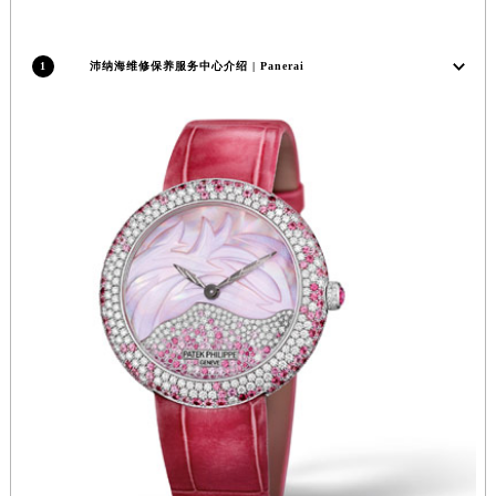
安徽省宿州市埇桥区人民中路沛纳海售后服务中心（需提前预约）
安徽省铜陵市铜官区石城大道沛纳海售后服务中心（需提前预约）
1
沛纳海维修保养服务中心介绍 | Panerai
安徽省芜湖市镜湖区中山路步行街沛纳海售后服务中心（需提前预约）
安徽省宣城市宣州区叠嶂西路沛纳海售后服务中心（需提前预约）
福建省龙岩市新罗区九一南路沛纳海售后服务中心（需提前预约）
福建省南平市建阳区人民西路沛纳海售后服务中心（需提前预约）
福建省宁德市蕉城区天湖东路沛纳海售后服务中心（需提前预约）
福建省莆田市城厢区霞林街道荔华东大道沛纳海售后服务中心（需提前预约）
福建省三明市三元区东乾二路沛纳海售后服务中心（需提前预约）
福建省漳州市龙文区步港路沛纳海售后服务中心（需提前预约）
江苏省常州市新北区龙锦路1590号现代传媒中心5号楼10层1008室沛纳海售后服务中心（需提前预约）
江苏省淮安市清江浦区淮海北路沛纳海售后服务中心（需提前预约）
江苏省连云港市海州区通灌北路沛纳海售后服务中心（需提前预约）
江苏省南京市秦淮区中山南路1号南京中心22层22-C1-C3室沛纳海售后服务中心（需提前预约）
江苏省宿迁市宿城区西湖路沛纳海售后服务中心（需提前预约）
江苏省泰州市海陵区永定东路399号置地商务中心东塔（华润万象城）17层1706室沛纳海售后服务中心（需提前预约）