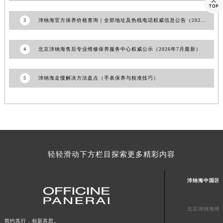

浙江省金华市金东区东市南街777号金华万达广场4号楼22楼2209室沛纳海售后服务中心（需提前预约）
3
沛纳海官方保养价格查询｜全部地址及热线电话权威信息公告（2026年6月最新）
浙江省丽水市莲都区解放街沛纳海售后服务中心（需提前预约）
浙江省宁波市江北区大闸南路500号来福士广场办公楼20层2009室沛纳海售后服务中心（需提前预约）
4
北京沛纳海售后专业维修保养服务中心权威公示（2026年7月最新）
浙江省衢州市柯城区上街沛纳海售后服务中心（需提前预约）
浙江省绍兴市越城区胜利东路379号世茂天际中心写字楼8层805室沛纳海售后服务中心（需提前预约）
5
沛纳海走慢解决方法盘点（手表保养与校准技巧）
浙江省舟山市定海区解放东路沛纳海售后服务中心（需提前预约）
澳门特别行政区大堂区议事亭前地（新马路）沛纳海售后服务中心（需提前预约）
澳门特别行政区风顺堂区南湾大马路沛纳海售后服务中心（需提前预约）
澳门特别行政区花地玛堂区关闸广场沛纳海售后服务中心（需提前预约）
澳门特别行政区花王堂区大三巴商圈沛纳海售后服务中心（需提前预约）
澳门特别行政区嘉模堂区官也街沛纳海售后服务中心（需提前预约）
轻轻滑动下方栏目探索更多精彩内容
澳门省路氹城市金光大道沛纳海售后服务中心（需提前预约）
澳门特别行政区望德堂区塔石广场沛纳海售后服务中心（需提前预约）
沛纳海中国区
福建省福州市鼓楼区五四路128-1号恒力城写字楼15层03室沛纳海售后服务中心（需提前预约）
福建省厦门市思明区湖滨东路95号万象城华润大厦B座11层1104室沛纳海售后服务中心（需提前预约）
北京沛纳海维
广东省潮州市潮安区新风路与潮汕路交汇处沛纳海售后服务中心（需提前预约）
简约其行，创新其思。