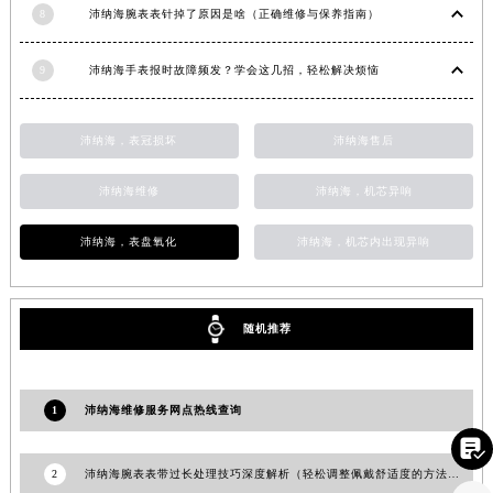
8
沛纳海腕表表针掉了原因是啥（正确维修与保养指南）
山东省东营市东营区济南路沛纳海售后服务中心（需提前预约）
山东省济南市历下区经十路11111号华润中心写字楼（万象城）15层1508室沛纳海售后服务中心（需提前预约）
9
沛纳海手表报时故障频发？学会这几招，轻松解决烦恼
山东省济宁市任城区太白楼路沛纳海售后服务中心（需提前预约）
山东省莱芜市文化南路8号银座商城名表维修一楼名表维修沛纳海售后服务中心（需提前预约）
沛纳海，表冠损坏
沛纳海售后
山东省临沂市兰山区解放路沛纳海售后服务中心（需提前预约）
山东省日照市东港区烟台路沛纳海售后服务中心（需提前预约）
沛纳海维修
沛纳海，机芯异响
山东省泰安市泰山区财源街道泰山大街沛纳海售后服务中心（需提前预约）
山东省威海市环翠区新威海路89号振华商厦一楼名表维修沛纳海售后服务中心（需提前预约）
沛纳海，表盘氧化
沛纳海，机芯内出现异响
山东省潍坊市奎文区东风东街沛纳海售后服务中心（需提前预约）
山东省枣庄市滕州市北辛路与善国路交叉口沛纳海售后服务中心（需提前预约）
随机推荐
山东省淄博市张店区金晶大道沛纳海售后服务中心（需提前预约）
上海市黄浦区南京东路299号宏伊国际广场写字楼8层806室沛纳海售后服务中心（需提前预约）
上海市徐汇区虹桥路3号港汇中心2座37层3705室沛纳海售后服务中心（需提前预约）
1
沛纳海维修服务网点热线查询
浙江省杭州市上城区钱江路1366号华润大厦A座5层503-5室沛纳海售后服务中心（需提前预约）

浙江省湖州市吴兴区劳动路沛纳海售后服务中心（需提前预约）
2
沛纳海腕表表带过长处理技巧深度解析（轻松调整佩戴舒适度的方法）
浙江省嘉兴市南湖区广益路705号嘉兴世界贸易中心A座13层1304室沛纳海售后服务中心（需提前预约）