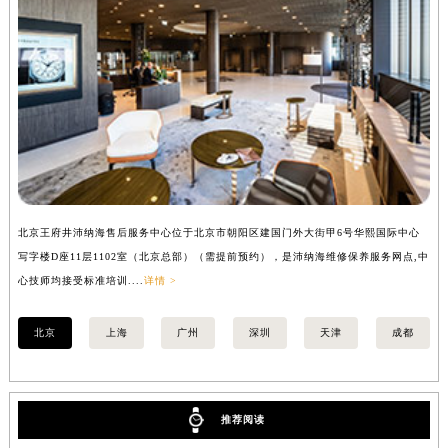
山西省阳泉市郊区平阳东街与新城大道交叉口沛纳海售后服务中心（需提前预约）
山西省运城市盐湖区河东街沛纳海售后服务中心（需提前预约）
山西省长治市潞州区英雄中路沛纳海售后服务中心（需提前预约）
山西省太原市迎泽区迎泽街道解放路15号亨得利名表维修授权店3楼沛纳海售后服务中心（需提前预约）
天津市和平区赤峰道136号天津国际金融中心26层2603室沛纳海售后服务中心（需提前预约）
安徽省安庆市迎江区人民路沛纳海售后服务中心（需提前预约）
安徽省蚌埠市蚌山区淮河路沛纳海售后服务中心（需提前预约）
安徽省亳州市谯城区魏武大道沛纳海售后服务中心（需提前预约）
北京王府井沛纳海售后服务中心位于北京市朝阳区建国门外大街甲6号华熙国际中心
上
安徽省池州市贵池区长江路沛纳海售后服务中心（需提前预约）
写字楼D座11层1102室（北京总部）（需提前预约），是沛纳海维修保养服务网点,中
（
安徽省滁州市琅琊区南谯北路沛纳海售后服务中心（需提前预约）
心技师均接受标准培训....
详情 >
安徽省阜阳市颍州区颍州北路沛纳海售后服务中心（需提前预约）
安徽省淮北市相山区淮海路沛纳海售后服务中心（需提前预约）
北京
上海
广州
深圳
天津
成都
安徽省淮南市田家庵区国庆中路沛纳海售后服务中心（需提前预约）
安徽省黄山市屯溪区黄山西路沛纳海售后服务中心（需提前预约）
安徽省六安市金安区解放中路沛纳海售后服务中心（需提前预约）
推荐阅读
安徽省马鞍山市雨山区湖南西路沛纳海售后服务中心（需提前预约）