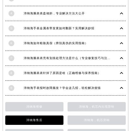
山东省威海市环翠区新威海路89号振华商厦一楼名表维修沛纳海售后服务中心（需提前预约）
山东省潍坊市奎文区东风东街沛纳海售后服务中心（需提前预约）
4
沛纳海腕表表盘倾斜，专业解决方法大公开
山东省枣庄市滕州市北辛路与善国路交叉口沛纳海售后服务中心（需提前预约）
山东省淄博市张店区金晶大道沛纳海售后服务中心（需提前预约）
5
沛纳海手表金属表带发黄如何翻新？实用解决妙招
上海市黄浦区南京东路299号宏伊国际广场写字楼8层806室沛纳海售后服务中心（需提前预约）
上海市徐汇区虹桥路3号港汇中心2座37层3705室沛纳海售后服务中心（需提前预约）
6
沛纳海如何检验真假（辨别真伪的实用指南）
浙江省杭州市上城区钱江路1366号华润大厦A座5层503-5室沛纳海售后服务中心（需提前预约）
浙江省湖州市吴兴区劳动路沛纳海售后服务中心（需提前预约）
7
沛纳海腕表表壳有划痕处理方法是什么（专业修复技巧与注意事项）
浙江省嘉兴市南湖区广益路705号嘉兴世界贸易中心A座13层1304室沛纳海售后服务中心（需提前预约）
8
沛纳海腕表表针掉了原因是啥（正确维修与保养指南）
浙江省金华市金东区东市南街777号金华万达广场4号楼22楼2209室沛纳海售后服务中心（需提前预约）
浙江省丽水市莲都区解放街沛纳海售后服务中心（需提前预约）
9
沛纳海手表报时故障频发？学会这几招，轻松解决烦恼
浙江省宁波市江北区大闸南路500号来福士广场办公楼20层2009室沛纳海售后服务中心（需提前预约）
浙江省衢州市柯城区上街沛纳海售后服务中心（需提前预约）
沛纳海维修
沛纳海，机芯内出现异响
浙江省绍兴市越城区胜利东路379号世茂天际中心写字楼8层805室沛纳海售后服务中心（需提前预约）
浙江省舟山市定海区解放东路沛纳海售后服务中心（需提前预约）
沛纳海售后
沛纳海，机芯异响
澳门特别行政区大堂区议事亭前地（新马路）沛纳海售后服务中心（需提前预约）