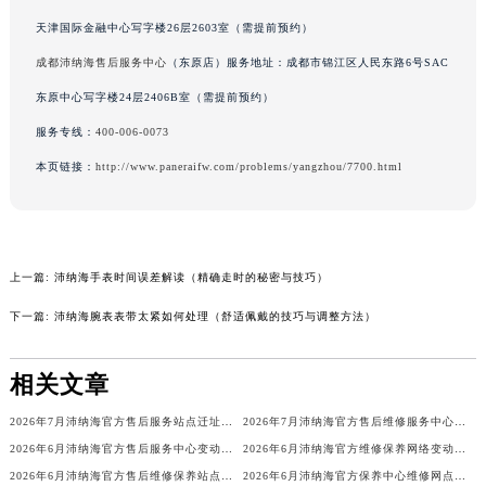
内蒙古自治区锡林郭勒盟市锡林浩特市光明街与额尔敦路交叉口沛纳海售后服务中心（需提前预约）
天津国际金融中心写字楼26层2603室（需提前预约）
内蒙古自治区兴安盟市乌兰浩特市兴安大街沛纳海售后服务中心（需提前预约）
山西省大同市平城区迎宾街沛纳海售后服务中心（需提前预约）
成都沛纳海售后服务中心
（东原店）服务地址：成都市锦江区人民东路6号SAC
山西省晋城市城区黄华街沛纳海售后服务中心（需提前预约）
东原中心写字楼24层2406B室（需提前预约）
山西省晋中市榆次区顺城街沛纳海售后服务中心（需提前预约）
服务专线：
400-006-0073
山西省临汾市尧都区解放路沛纳海售后服务中心（需提前预约）
本页链接：
http://www.paneraifw.com/problems/yangzhou/7700.html
山西省吕梁市离石区永宁中路与建设街交叉口沛纳海售后服务中心（需提前预约）
山西省朔州市朔城区怡西路与鄯阳西街交汇处沛纳海售后服务中心（需提前预约）
山西省忻州市忻府区和平东街与七一南路交叉口沛纳海售后服务中心（需提前预约）
山西省阳泉市郊区平阳东街与新城大道交叉口沛纳海售后服务中心（需提前预约）
上一篇:
沛纳海手表时间误差解读（精确走时的秘密与技巧）
山西省运城市盐湖区河东街沛纳海售后服务中心（需提前预约）
下一篇:
沛纳海腕表表带太紧如何处理（舒适佩戴的技巧与调整方法）
山西省长治市潞州区英雄中路沛纳海售后服务中心（需提前预约）
山西省太原市迎泽区迎泽街道解放路15号亨得利名表维修授权店3楼沛纳海售后服务中心（需提前预约）
相关文章
天津市和平区赤峰道136号天津国际金融中心26层2603室沛纳海售后服务中心（需提前预约）
2026年7月沛纳海官方售后服务站点迁址及新开总表
2026年7月沛纳海官方售后维修服务中心变动及保养点新增速览
安徽省安庆市迎江区人民路沛纳海售后服务中心（需提前预约）
2026年6月沛纳海官方售后服务中心变动补充最终速查（迁址+新增）
2026年6月沛纳海官方维修保养网络变动明细（含搬迁新设）
安徽省蚌埠市蚌山区淮河路沛纳海售后服务中心（需提前预约）
2026年6月沛纳海官方售后维修保养站点清单更新补充版（搬迁新增）内容
2026年6月沛纳海官方保养中心维修网点搬迁及新增补充完整清单文本