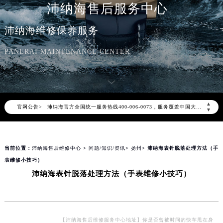
沛纳海售后服务中心
沛纳海维修保养服务
PANERAI MAINTENANCE CENTER
2026年8月沛纳海中国区售后服务网络优化升级公告
2026年8月沛纳海全国官方售后客户服务热线：400-006-0073
沛纳海官方全国统一服务热线400-006-0073，服务覆盖中国大陆、香港、澳门、台湾全部区域（非大陆需加拨“+86”）
▲
官网公告>
▼
2026年8月沛纳海售后服务中心最新网点地址：
北京市朝阳区建国门外大街甲6号华熙国际中心写字楼D座11层1102室（北京总部）（需提前预约）
北京市东城区东长安街1号东方广场写字楼W3座6层602室（需提前预约）
当前位置：
沛纳海售后维修中心
>
问题/知识/资讯
>
扬州
> 沛纳海表针脱落处理方法（手
天津市和平区赤峰道136号天津国际金融中心写字楼26层2603室（需提前预约）
表维修小技巧）
上海市徐汇区虹桥路3号港汇中心写字楼2座37层3705室（需提前预约）
沛纳海表针脱落处理方法（手表维修小技巧）
上海市黄浦区南京东路299号宏伊国际广场写字楼8层806室（需提前预约）
南京市秦淮区中山南路1号（新街口）南京中心写字楼22层C1-1室（需提前预约）
常州市新北区龙锦路1590号现代传媒中心写字楼5号楼10层1008室（需提前预约）
【沛纳海售后维修服务中心地址】你是否曾被时间的快车甩在身