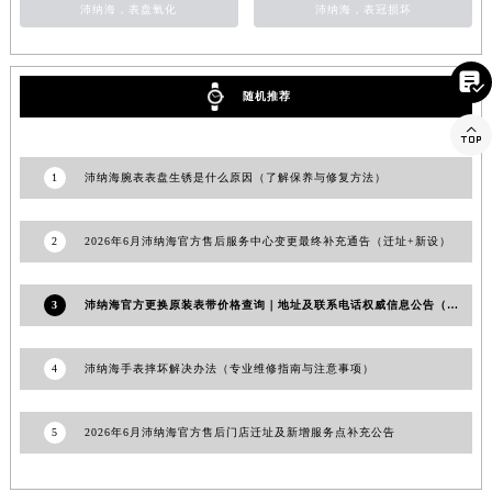
澳门特别行政区风顺堂区南湾大马路沛纳海售后服务中心（需提前预约）
沛纳海，表盘氧化
沛纳海，表冠损坏
澳门特别行政区花地玛堂区关闸广场沛纳海售后服务中心（需提前预约）
澳门特别行政区花王堂区大三巴商圈沛纳海售后服务中心（需提前预约）

澳门特别行政区嘉模堂区官也街沛纳海售后服务中心（需提前预约）
随机推荐
澳门省路氹城市金光大道沛纳海售后服务中心（需提前预约）

澳门特别行政区望德堂区塔石广场沛纳海售后服务中心（需提前预约）
1
沛纳海腕表表盘生锈是什么原因（了解保养与修复方法）
福建省福州市鼓楼区五四路128-1号恒力城写字楼15层03室沛纳海售后服务中心（需提前预约）
福建省厦门市思明区湖滨东路95号万象城华润大厦B座11层1104室沛纳海售后服务中心（需提前预约）
2
2026年6月沛纳海官方售后服务中心变更最终补充通告（迁址+新设）
广东省潮州市潮安区新风路与潮汕路交汇处沛纳海售后服务中心（需提前预约）
广东省广州市天河区天河路230号万菱汇国际中心A塔7层704室沛纳海售后服务中心（需提前预约）
3
沛纳海官方更换原装表带价格查询｜地址及联系电话权威信息公告（2026年7月最新）
广东省广州市越秀区环市东路371-375号世界贸易中心大厦南塔15层1507室沛纳海售后服务中心（需提前预约）
广东省河源市源城区越王大道沛纳海售后服务中心（需提前预约）
4
沛纳海手表摔坏解决办法（专业维修指南与注意事项）
广东省惠州市惠城区江北文昌一路7号华贸大厦1座30层3005室沛纳海售后服务中心（需提前预约）
广东省江门市蓬江区广场西路沛纳海售后服务中心（需提前预约）
广东省揭阳市榕城进贤门步行街沛纳海售后服务中心（需提前预约）
5
2026年6月沛纳海官方售后门店迁址及新增服务点补充公告
广东省茂名市电白区水东街道迎宾大道沛纳海售后服务中心（需提前预约）