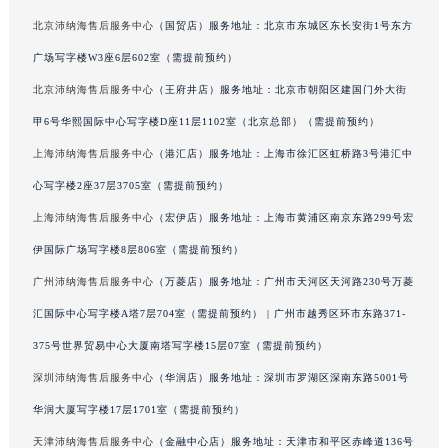
辽宁省铁岭市银州区南马路沛纳海售后服务中心（需提前预约）
北京沛纳海售后服务中心
（国贸店）服务地址：北京市东城区东长安街1号东方
辽宁省营口市站前区市府路与渤海大街交叉口沛纳海售后服务中心（需提前预约）
辽宁省沈阳市沈河区中街路137号亨得利名表维修授权店1楼沛纳海售后服务中心（需提前预约）
广场写字楼W3座6层602室（需提前预约）
辽宁省沈阳市沈河区中街路83号亨得利名表维修授权店1楼沛纳海售后服务中心（需提前预约）
北京沛纳海售后服务中心
（王府井店）服务地址：北京市朝阳区建国门外大街
北京市朝阳区建国门外大街甲6号华熙国际中心D座11层1102室沛纳海售后服务中心（北京总部）（需提前预约）
甲6号华熙国际中心写字楼D座11层1102室（北京总部）（需提前预约）
北京市东城区东长安街1号王府井东方广场W3座6层602室沛纳海售后服务中心（需提前预约）
上海沛纳海售后服务中心
（港汇店）服务地址：上海市徐汇区虹桥路3号港汇中
河北省保定市竞秀区朝阳北大街北国先天下沛纳海售后服务中心（需提前预约）
心写字楼2座37层3705室（需提前预约）
内蒙古自治区阿拉善盟市左旗土尔扈特大街沛纳海售后服务中心（需提前预约）
上海沛纳海售后服务中心
（宏伊店）服务地址：上海市黄浦区南京东路299号宏
内蒙古自治区巴彦淖尔市临河区新华街沛纳海售后服务中心（需提前预约）
伊国际广场写字楼8层806室（需提前预约）
内蒙古自治区包头市青山区幸福路甲3号王府井百货名表维修沛纳海售后服务中心（需提前预约）
内蒙古自治区赤峰市红山区哈达街沛纳海售后服务中心（需提前预约）
广州沛纳海售后服务中心
（万菱店）服务地址：广州市天河区天河路230号万菱
内蒙古自治区鄂尔多斯市东胜区伊金霍洛街沛纳海售后服务中心（需提前预约）
汇国际中心写字楼A塔7层704室（需提前预约） | 广州市越秀区环市东路371-
内蒙古自治区呼伦贝尔市海拉尔区中央街沛纳海售后服务中心（需提前预约）
375号世界贸易中心大厦南塔写字楼15层07室（需提前预约）
内蒙古自治区通辽市科尔沁区明仁大街沛纳海售后服务中心（需提前预约）
深圳沛纳海售后服务中心
（华润店）服务地址：深圳市罗湖区深南东路5001号
内蒙古自治区乌海市海勃湾区人民南路沛纳海售后服务中心（需提前预约）
华润大厦写字楼17层1701室（需提前预约）
内蒙古自治区乌兰察布市集宁区恩和大街沛纳海售后服务中心（需提前预约）
天津沛纳海售后服务中心
（金融中心店）服务地址：天津市和平区赤峰道136号