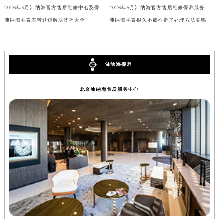
安徽省亳州市谯城区魏武大道沛纳海售后服务中心（需提前预约）
2026年6月沛纳海官方售后维修中心及保养中心最新动态补充汇总文件内容公开
2026年5月沛纳海官方售后维修保养服务点最新公告（迁址+新店）
安徽省池州市贵池区长江路沛纳海售后服务中心（需提前预约）
沛纳海手表表带过短解决技巧大全
沛纳海手表很久不戴不走了处理方法集锦
安徽省滁州市琅琊区南谯北路沛纳海售后服务中心（需提前预约）
安徽省阜阳市颍州区颍州北路沛纳海售后服务中心（需提前预约）
安徽省淮北市相山区淮海路沛纳海售后服务中心（需提前预约）
沛纳海保养
安徽省淮南市田家庵区国庆中路沛纳海售后服务中心（需提前预约）
安徽省黄山市屯溪区黄山西路沛纳海售后服务中心（需提前预约）
北京沛纳海售后服务中心
安徽省六安市金安区解放中路沛纳海售后服务中心（需提前预约）
安徽省马鞍山市雨山区湖南西路沛纳海售后服务中心（需提前预约）
安徽省宿州市埇桥区人民中路沛纳海售后服务中心（需提前预约）
安徽省铜陵市铜官区石城大道沛纳海售后服务中心（需提前预约）
安徽省芜湖市镜湖区中山路步行街沛纳海售后服务中心（需提前预约）
安徽省宣城市宣州区叠嶂西路沛纳海售后服务中心（需提前预约）
福建省龙岩市新罗区九一南路沛纳海售后服务中心（需提前预约）
福建省南平市建阳区人民西路沛纳海售后服务中心（需提前预约）
福建省宁德市蕉城区天湖东路沛纳海售后服务中心（需提前预约）