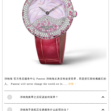
江西省景德镇市珠山区珠山中路沛纳海售后服务中心（需提前预约）
江西省九江市浔阳区浔阳路沛纳海售后服务中心（需提前预约）
江西省南昌市红谷滩新区红谷中大道998号绿地双子塔（中央广场）A1座办公楼14层1407室沛纳海售后服务中心（需提前预约）
江西省萍乡市安源区萍安北大道与康庄路交叉口沛纳海售后服务中心（需提前预约）
江西省上饶市信州区滨江西路沛纳海售后服务中心（需提前预约）
江西省新余市渝水区北湖西路沛纳海售后服务中心（需提前预约）
江西省宜春市袁州区中山中路沛纳海售后服务中心（需提前预约）
江西省鹰潭市月湖区胜利东路沛纳海售后服务中心（需提前预约）
山东省德州市德城区东风中路沛纳海售后服务中心（需提前预约）
山东省东营市东营区济南路沛纳海售后服务中心（需提前预约）
山东省济南市历下区经十路11111号华润中心写字楼（万象城）15层1508室沛纳海售后服务中心（需提前预约）
山东省济宁市任城区太白楼路沛纳海售后服务中心（需提前预约）
沛纳海 官方售后服务中心 Panerai 沛纳海从来没有改变世界，而是把它留给佩戴它的
山东省莱芜市文化南路8号银座商城名表维修一楼名表维修沛纳海售后服务中心（需提前预约）
人。 Panerai will never change the world.we le......
详情 >
山东省临沂市兰山区解放路沛纳海售后服务中心（需提前预约）
2
沛纳海换季之后应该如何保养？
山东省日照市东港区烟台路沛纳海售后服务中心（需提前预约）
山东省泰安市泰山区财源街道泰山大街沛纳海售后服务中心（需提前预约）
3
沛纳海手表机芯生锈都有什么处理办法？