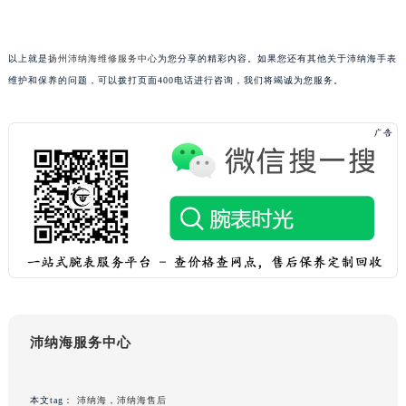
吉林省辽源市龙山区人民大街沛纳海售后服务中心（需提前预约）
吉林省梅河口市新华街道梅河大街沛纳海售后服务中心（需提前预约）
吉林省四平市铁东区紫气大路与南九经街交汇处沛纳海售后服务中心（需提前预约）
以上就是
扬州沛纳海维修服务中心
为您分享的精彩内容。如果您还有其他关于沛纳海手表
吉林省松原市宁江区五环大街沛纳海售后服务中心（需提前预约）
维护和保养的问题，可以拨打页面400电话进行咨询，我们将竭诚为您服务。
吉林省通化市东昌区环通乡江南大街沛纳海售后服务中心（需提前预约）
吉林省延边市延吉市解放路沛纳海售后服务中心（需提前预约）
辽宁省鞍山市铁东区站前街沛纳海售后服务中心（需提前预约）
辽宁省本溪市平山区胜利路沛纳海售后服务中心（需提前预约）
辽宁省朝阳市双塔区新华路沛纳海售后服务中心（需提前预约）
辽宁省丹东市振兴区七经街沛纳海售后服务中心（需提前预约）
辽宁省抚顺市新抚区东一路沛纳海售后服务中心（需提前预约）
辽宁省阜新市海州区解放大街沛纳海售后服务中心（需提前预约）
辽宁省葫芦岛市连山区中央路沛纳海售后服务中心（需提前预约）
辽宁省锦州市古塔区中央大街沛纳海售后服务中心（需提前预约）
沛纳海服务中心
辽宁省辽阳市白塔区新运大街沛纳海售后服务中心（需提前预约）
辽宁省盘锦市兴隆台区石油大街沛纳海售后服务中心（需提前预约）
本文tag：
沛纳海
，
沛纳海售后