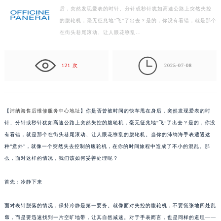
徐州市鼓楼区淮海东路29号苏宁广场IFC国际金融中心写字楼35层3508室（需提前预约）
后，突然发现爱表的时针、分针或秒针犹如高速公路上突然失控
扬州市邗江区国展路29号星耀天地写字楼1号楼18层1803室（需提前预约）
的腹轮机，毫无征兆地“飞”了出去？是的，你没有看错，就是那个
盐城市盐都区世纪大道5号盐城金融城写字楼1号楼16层1604室（需提前预约）
在街头巷尾滚动、让人眼花缭乱…
泰州市海陵区永定东路399号置地商务中心东塔写字楼（华润万象城）17层1706室（需提前预约）
宁波市江北区大闸南路500号来福士广场办公楼20层2009室（需提前预约）

121 次
2025-07-08
杭州市上城区钱江路1366号华润大厦写字楼A座5层503-5室（需提前预约）
金华市金东区东市南街777号金华万达广场写字楼4号楼22层2209室（需提前预约）
绍兴市越城区胜利东路379号世茂天际中心写字楼8层805室（需提前预约）
【
沛纳海售后维修服务中心地址
】你是否曾被时间的快车甩在身后，突然发现爱表的时
嘉兴市南湖区广益路705号嘉兴世界贸易中心写字楼A座13层1304室（需提前预约）
针、分针或秒针犹如高速公路上突然失控的腹轮机，毫无征兆地“飞”了出去？是的，你没
南昌市红谷滩新区红谷中大道998号绿地双子塔（中央广场）A1座办公楼14层07室（需提前预约）
有看错，就是那个在街头巷尾滚动、让人眼花缭乱的腹轮机。当你的沛纳海手表遭遇这
济南市历下区经十路11111号华润中心写字楼（万象城）15层1508室（需提前预约）
种“意外”，就像一个突然失去控制的腹轮机，在你的时间旅程中造成了不小的混乱。那
广州市天河区天河路230号万菱汇国际中心写字楼A塔7层704室（需提前预约）
么，面对这样的情况，我们该如何妥善处理呢？
广州市越秀区环市东路371-375号世界贸易中心大厦南塔写字楼15层07室（需提前预约）
深圳市罗湖区深南东路5001号华润大厦写字楼17层1701室（需提前预约）
首先：冷静下来
惠州市惠城区江北文昌一路7号华贸大厦写字楼1座30层05室（需提前预约）
面对表针脱落的情况，保持冷静是第一要务。就像面对失控的腹轮机，不要慌张地四处乱
厦门市思明区湖滨东路95号华润大厦写字楼B座11层1104室（需提前预约）
窜，而是要迅速找到一片空旷地带，让其自然减速。对于手表而言，也是同样的道理——