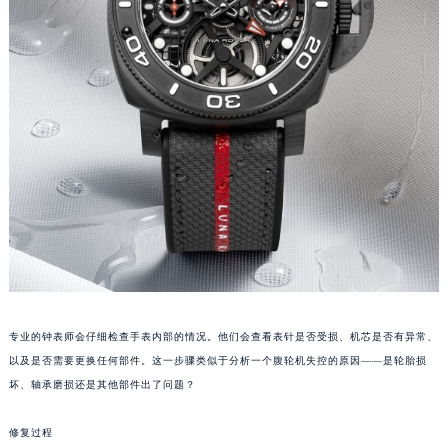
苏州市苏州工业园区星港街199号苏州中心办公楼C座22层08室（需提前预约）
武汉市江汉区解放大道686号世界贸易大厦38层09室（需提前预约）
南宁市青秀区金湖路59号地王大厦12楼1224室（需提前预约）
合肥市蜀山区潜山路111号万象城华润大厦B座12楼03室（需提前预约）
泉州市丰泽区宝洲路729号浦西万达中心写字楼A座7楼709室（需提前预约）
青岛市南区山东路6号华润大厦B座22层04室（需提前预约）
烟台市芝罘区胜利路139号万达金融中心A座907室（需提前预约）
长春市朝阳区西安大路727号中银大厦A座(旺进大厦)18层09室（需提前预约）
贵阳市南明区都司高架桥路33号亨特国际金融中心14楼14D（需提前预约）
昆明市盘龙区北京路928号同德昆明广场写字楼10层06室（需提前预约）
石家庄市长安区中山东路39号勒泰中心写字楼B座13层07室（需提前预约）
西安市碑林区南关正街88号华侨城长安国际中心E座6楼10室（需提前预约）
专业的钟表师会仔细检查手表内部的情况。他们会查看表针是否受损、机芯是否有异常、
海口市龙华区金贸东路5号海口华润大厦B座17层1707室（需提前预约）
以及是否需要更换任何部件。这一步骤类似于分析一个腹轮机失控的原因——是轮胎损
唐山市路南区新华东道100号万达广场写字楼A座10层1002室（需提前预约）
坏、轴承磨损还是其他部件出了问题？
台州市椒江区东海大道1800号腾达中心东1幢20楼2002室（需提前预约）
内蒙古自治区呼和浩特市玉泉区大学西街70号华润万象城写字楼（鄂尔多斯大厦）23层2326室（需提前预约）
修复过程