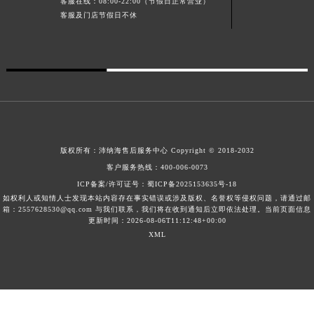
客服在线：08:00-22:00（节假日正常营业）
广西壮族自治区河池市金城江区金城江街道朝阳路沛纳海售后服务中心（需提前预约）
客服及门店节假日不休
广西壮族自治区贺州市八步区城东街道灵峰南路沛纳海售后服务中心（需提前预约）
广西壮族自治区来宾市兴宾区桂中大道沛纳海售后服务中心（需提前预约）
广西壮族自治区柳州市城中区中山中路沛纳海售后服务中心（需提前预约）
广西壮族自治区钦州市钦南区金海湾东大街沛纳海售后服务中心（需提前预约）
广西壮族自治区梧州市万秀区龙湖镇高旺路沛纳海售后服务中心（需提前预约）
广西壮族自治区玉林市玉州区金玉路沛纳海售后服务中心（需提前预约）
海南省儋州市儋州市那大镇兰洋北路沛纳海售后服务中心（需提前预约）
版权所有：
沛纳海售后服务中心
Copyright © 2018-2032
海南省东方市八所镇解放西路沛纳海售后服务中心（需提前预约）
客户服务热线：
400-006-0073
海南省琼海市嘉积镇东风路沛纳海售后服务中心（需提前预约）
ICP备案/许可证号：
蜀ICP备2025153635号-18
海南省三沙市西沙区西沙群岛永兴岛北京路沛纳海售后服务中心（需提前预约）
如权利人或知情人士发现本站内容存在事实错误或涉及版权、名誉权等侵权问题，请通过邮
箱：2557628530@qq.com 与我们联系，我们将在收到通知后立即依法处理。当前页面信息
海南省三亚市吉阳区迎宾路沛纳海售后服务中心（需提前预约）
更新时间：2026-08-06T11:12:48+00:00
XML
海南省万宁市万城镇解放路沛纳海售后服务中心（需提前预约）
海南省文昌市文城镇教育东路沛纳海售后服务中心（需提前预约）
海南省五指山市通什镇三月三大道沛纳海售后服务中心（需提前预约）
香港特别行政区尖沙咀区油尖旺区广东道沛纳海售后服务中心（需提前预约）