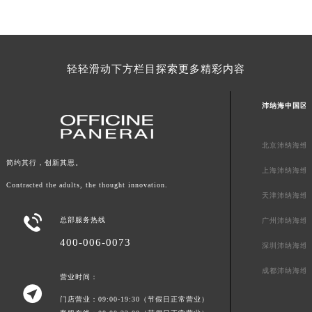
广东省梅州市梅江区金燕大道沛纳海售后服务中心（需提前预约）
广东省清远市清城区湖西路沛纳海售后服务中心（需提前预约）
广东省汕头市龙湖区长平路沛纳海售后服务中心（需提前预约）
广东省汕尾市城区香洲街道园林社区翠园街沛纳海售后服务中心（需提前预约）
轻轻滑动下方栏目探索更多精彩内容
广东省韶关市武江区芙蓉新区与老城中心交汇处沛纳海售后服务中心（需提前预约）
广东省深圳市罗湖区深南东路5001号华润大厦17层1701室沛纳海售后服务中心（需提前预约）
沛纳海中国区
广东省阳江市江城区东风一路沛纳海售后服务中心（需提前预约）
广东省云浮市云城区金山路沛纳海售后服务中心（需提前预约）
北京沛纳海维
广东省湛江市赤坎区观海北路沛纳海售后服务中心（需提前预约）
简约其行，创新其思。
上海沛纳海维
广东省肇庆市端州区信安大道与砚都大道交汇处沛纳海售后服务中心（需提前预约）
Contracted the adults, the thought innovation.
天津沛纳海维
广西壮族自治区百色市右江区中山二路沛纳海售后服务中心（需提前预约）
广西壮族自治区北海市海城区北京路沛纳海售后服务中心（需提前预约）

总部服务热线
广州沛纳海维
广西壮族自治区崇左市江州区石景林街道友谊大道与丽川路交汇处沛纳海售后服务中心（需提前预约）
400-006-0073
深圳沛纳海维
广西壮族自治区防城港市港口区金花茶大道沛纳海售后服务中心（需提前预约）
成都沛纳海维
广西壮族自治区贵港市港北区港城街道布山大道与仙衣路交叉口沛纳海售后服务中心（需提前预约）
营业时间：

广西壮族自治区桂林市秀峰区红岭路沛纳海售后服务中心（需提前预约）
门店营业：09:00-19:30（节假日正常营业）