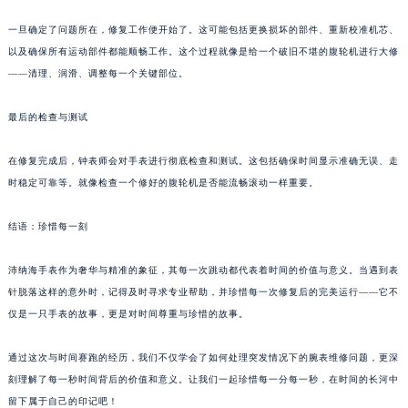
甘肃省兰州市七里河区西津西路16号兰州中心写字楼21层2102室（需提前预约）
重庆市解放碑渝中区民权路28号英利国际金融中心写字楼20层01室（需提前预约）
一旦确定了问题所在，修复工作便开始了。这可能包括更换损坏的部件、重新校准机芯、
以及确保所有运动部件都能顺畅工作。这个过程就像是给一个破旧不堪的腹轮机进行大修
黑龙江省大庆市萨尔图区会战大街沛纳海售后服务中心（需提前预约）
——清理、润滑、调整每一个关键部位。
黑龙江省鹤岗市向阳区红军路沛纳海售后服务中心（需提前预约）
黑龙江省黑河市爱辉区中央街沛纳海售后服务中心（需提前预约）
最后的检查与测试
黑龙江省鸡西市鸡冠区红军路沛纳海售后服务中心（需提前预约）
黑龙江省佳木斯市向阳区长安路沛纳海售后服务中心（需提前预约）
在修复完成后，钟表师会对手表进行彻底检查和测试。这包括确保时间显示准确无误、走
黑龙江省牡丹江市东安区太平路沛纳海售后服务中心（需提前预约）
时稳定可靠等。就像检查一个修好的腹轮机是否能流畅滚动一样重要。
黑龙江省七台河市桃山区大同街沛纳海售后服务中心（需提前预约）
结语：珍惜每一刻
黑龙江省齐齐哈尔市龙沙区龙华路沛纳海售后服务中心（需提前预约）
黑龙江省双鸭山市尖山区新兴大街沛纳海售后服务中心（需提前预约）
沛纳海手表作为奢华与精准的象征，其每一次跳动都代表着时间的价值与意义。当遇到表
黑龙江省绥化市北林区新华街与康庄路交叉口沛纳海售后服务中心（需提前预约）
针脱落这样的意外时，记得及时寻求专业帮助，并珍惜每一次修复后的完美运行——它不
黑龙江省伊春市伊美区通河路沛纳海售后服务中心（需提前预约）
仅是一只手表的故事，更是对时间尊重与珍惜的故事。
吉林省白城市洮北区明仁南街沛纳海售后服务中心（需提前预约）
通过这次与时间赛跑的经历，我们不仅学会了如何处理突发情况下的腕表维修问题，更深
吉林省白山市浑江区浑江大街沛纳海售后服务中心（需提前预约）
刻理解了每一秒时间背后的价值和意义。让我们一起珍惜每一分每一秒，在时间的长河中
吉林省吉林市船营区河南街沛纳海售后服务中心（需提前预约）
留下属于自己的印记吧！