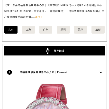
福建省莆田市城厢区霞林街道荔华东大道沛纳海售后服务中心（需提前预约）
北京王府井沛纳海售后服务中心位于北京市朝阳区建国门外大街甲6号华熙国际中心
上
福建省三明市三元区东乾二路沛纳海售后服务中心（需提前预约）
写字楼D座11层1102室（北京总部）（需提前预约），是沛纳海维修保养服务网点,中
（
福建省漳州市龙文区步港路沛纳海售后服务中心（需提前预约）
心技师均接受标准培训....
详情 >
江苏省常州市新北区龙锦路1590号现代传媒中心5号楼10层1008室沛纳海售后服务中心（需提前预约）
江苏省淮安市清江浦区淮海北路沛纳海售后服务中心（需提前预约）
北京
上海
广州
深圳
天津
成都
江苏省连云港市海州区通灌北路沛纳海售后服务中心（需提前预约）
江苏省南京市秦淮区中山南路1号南京中心22层22-C1-C3室沛纳海售后服务中心（需提前预约）
江苏省宿迁市宿城区西湖路沛纳海售后服务中心（需提前预约）
推荐阅读
江苏省泰州市海陵区永定东路399号置地商务中心东塔（华润万象城）17层1706室沛纳海售后服务中心（需提前预约）
江苏省徐州市鼓楼区淮海东路29号苏宁广场IFC国际金融中心35层3508室沛纳海售后服务中心（需提前预约）
江苏省盐城市盐都区世纪大道5号盐城金融城写字楼1号楼16层1604室沛纳海售后服务中心（需提前预约）
1
沛纳海维修保养服务中心介绍 | Panerai
江苏省扬州市邗江区国展路29号星耀天地写字楼1号楼18层1803室沛纳海售后服务中心（需提前预约）
江苏省镇江市京口区中山东路沛纳海售后服务中心（需提前预约）
江西省抚州市临川区赣东大道沛纳海售后服务中心（需提前预约）
江西省赣州市章贡区文清路沛纳海售后服务中心（需提前预约）
江西省吉安市吉州区井冈山大道沛纳海售后服务中心（需提前预约）