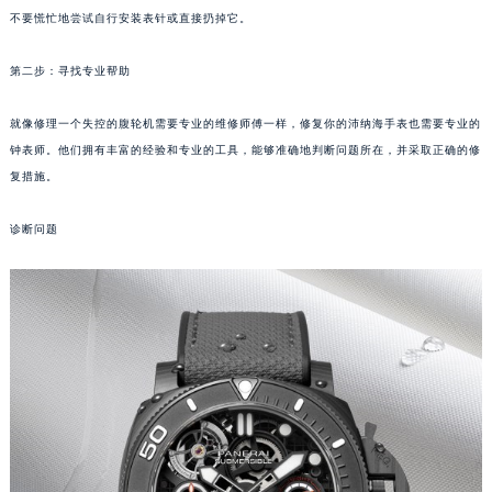
福州市鼓楼区五四路128-1号恒力城写字楼15层03室（需提前预约）
不要慌忙地尝试自行安装表针或直接扔掉它。
成都市锦江区人民东路6号SAC东原中心写字楼24层2406B室（需提前预约）
重庆市江北区观音桥步行街2号融恒时代广场写字楼9层902室（需提前预约）
第二步：寻找专业帮助
长沙市芙蓉区定王台街道建湘路393号世茂环球金融中心写字楼（芙蓉广场）10层13室（需提前预约）
就像修理一个失控的腹轮机需要专业的维修师傅一样，修复你的沛纳海手表也需要专业的
郑州市二七区铭功路10号华润大厦写字楼29层2905室（需提前预约）
钟表师。他们拥有丰富的经验和专业的工具，能够准确地判断问题所在，并采取正确的修
太原市迎泽区解放路15号亨得利名表服务中心（品牌授权店）3层整层（需提前预约）
复措施。
沈阳市沈河区中街路137号亨得利名表服务中心（品牌授权店）1层整层（需提前预约）
沈阳市沈河区中街路83号亨得利名表服务中心（品牌授权店）1层整层（需提前预约）
诊断问题
乌鲁木齐市天山区红山路26号时代广场（CCMALL）C座17层17-B（需提前预约）
温州市鹿城区锦绣路1067号置信广场10层1015室（需提前预约）
哈尔滨市道里区友谊西路600号富力中心T2座写字楼29层03室（需提前预约）
大连市中山区人民路15号国际金融大厦7层G室（需提前预约）
佛山市禅城区季华五路57号万科金融中心C座12层1205室（需提前预约）
东莞市东城街道鸿福东路1号民盈国贸中心T1写字楼9层907室（需提前预约）
无锡市梁溪区人民中路139号恒隆广场写字楼1座11层1104室（需提前预约）
南通市崇川区工农路57号圆融广场写字楼16层1603室（需提前预约）