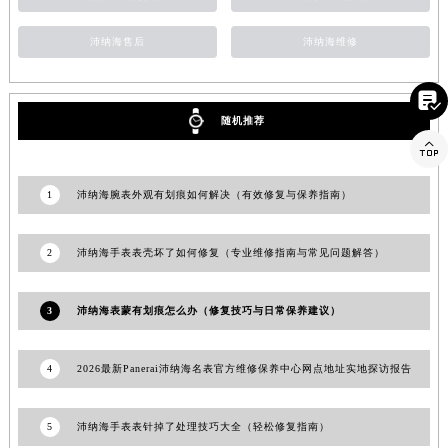
广东省广州市越秀区环市东路371-375号世界贸易中心大厦南塔15层1507室沛纳海售后服务中心（需提前预约）
沛纳海售后
沛纳海维修
广东省河源市源城区越王大道沛纳海售后服务中心（需提前预约）
广东省惠州市惠城区江北文昌一路7号华贸大厦1座30层3005室沛纳海售后服务中心（需提前预约）

广东省江门市蓬江区广场西路沛纳海售后服务中心（需提前预约）
随机推荐
广东省揭阳市榕城进贤门步行街沛纳海售后服务中心（需提前预约）

广东省茂名市电白区水东街道迎宾大道沛纳海售后服务中心（需提前预约）
广东省梅州市梅江区金燕大道沛纳海售后服务中心（需提前预约）
1
沛纳海腕表外观有划痕如何解决（有效修复与保养指南）
广东省清远市清城区湖西路沛纳海售后服务中心（需提前预约）
广东省汕头市龙湖区长平路沛纳海售后服务中心（需提前预约）
2
沛纳海手表表壳坏了如何修复（专业维修指南与常见问题解答）
广东省汕尾市城区香洲街道园林社区翠园街沛纳海售后服务中心（需提前预约）
广东省韶关市武江区芙蓉新区与老城中心交汇处沛纳海售后服务中心（需提前预约）
3
沛纳海表蒙有划痕怎么办（修复技巧与日常保养建议）
广东省深圳市罗湖区深南东路5001号华润大厦17层1701室沛纳海售后服务中心（需提前预约）
广东省阳江市江城区东风一路沛纳海售后服务中心（需提前预约）
4
2026最新Panerai沛纳海名表官方维修保养中心网点地址实地探访报告
广东省云浮市云城区金山路沛纳海售后服务中心（需提前预约）
广东省湛江市赤坎区观海北路沛纳海售后服务中心（需提前预约）
5
沛纳海手表表针掉了处理技巧大全（轻松修复指南）
广东省肇庆市端州区信安大道与砚都大道交汇处沛纳海售后服务中心（需提前预约）