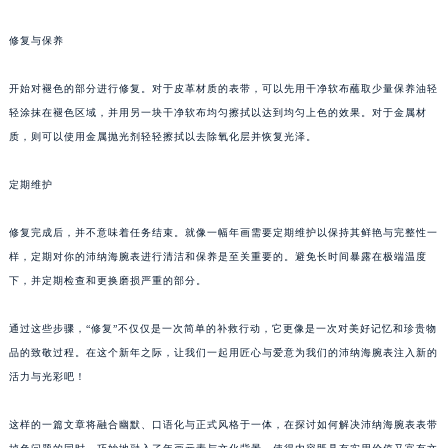
黑龙江省双鸭山市尖山区新兴大街沛纳海售后服务中心（需提前预约）
修复与保养
黑龙江省绥化市北林区新华街与康庄路交叉口沛纳海售后服务中心（需提前预约）
黑龙江省伊春市伊美区通河路沛纳海售后服务中心（需提前预约）
开始对褪色的部分进行修复。对于皮革材质的表带，可以先用干净软布蘸取少量保养油轻
吉林省白城市洮北区明仁南街沛纳海售后服务中心（需提前预约）
轻涂抹在褪色区域，并用另一块干净软布均匀擦拭以达到均匀上色的效果。对于金属材
吉林省白山市浑江区浑江大街沛纳海售后服务中心（需提前预约）
质，则可以使用金属抛光剂轻轻擦拭以去除氧化层并恢复光泽。
吉林省吉林市船营区河南街沛纳海售后服务中心（需提前预约）
定期维护
吉林省辽源市龙山区人民大街沛纳海售后服务中心（需提前预约）
吉林省梅河口市新华街道梅河大街沛纳海售后服务中心（需提前预约）
修复完成后，并不意味着任务结束。就像一幅年画需要定期维护以保持其鲜艳与完整性一
吉林省四平市铁东区紫气大路与南九经街交汇处沛纳海售后服务中心（需提前预约）
样，定期对你的沛纳海腕表进行清洁和保养是至关重要的。避免长时间暴露在极端温度
吉林省松原市宁江区五环大街沛纳海售后服务中心（需提前预约）
下，并定期检查和更换磨损严重的部分。
吉林省通化市东昌区环通乡江南大街沛纳海售后服务中心（需提前预约）
吉林省延边市延吉市解放路沛纳海售后服务中心（需提前预约）
通过这些步骤，“修复”不仅仅是一次简单的补救行动，它更像是一次对美好记忆和珍贵物
品的致敬过程。在这个新年之际，让我们一起用匠心与爱意为我们的沛纳海腕表注入新的
辽宁省鞍山市铁东区站前街沛纳海售后服务中心（需提前预约）
活力与光彩吧！
辽宁省本溪市平山区胜利路沛纳海售后服务中心（需提前预约）
辽宁省朝阳市双塔区新华路沛纳海售后服务中心（需提前预约）
这样的一篇文章将融合幽默、口语化与正式风格于一体，在探讨如何解决沛纳海腕表表带
辽宁省丹东市振兴区七经街沛纳海售后服务中心（需提前预约）