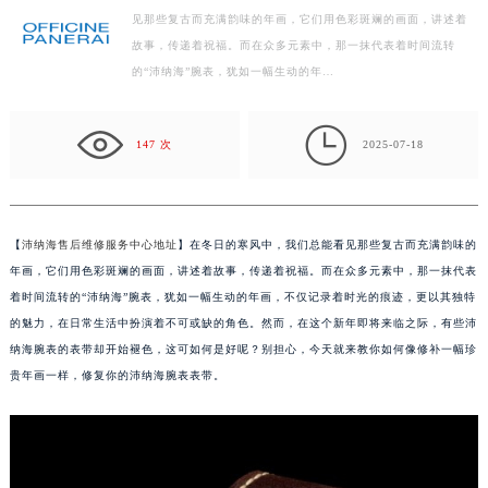
见那些复古而充满韵味的年画，它们用色彩斑斓的画面，讲述着
济南市历下区经十路11111号华润中心写字楼（万象城）15层1508室（需提前预约）
故事，传递着祝福。而在众多元素中，那一抹代表着时间流转
广州市天河区天河路230号万菱汇国际中心写字楼A塔7层704室（需提前预约）
的“沛纳海”腕表，犹如一幅生动的年…
广州市越秀区环市东路371-375号世界贸易中心大厦南塔写字楼15层07室（需提前预约）
深圳市罗湖区深南东路5001号华润大厦写字楼17层1701室（需提前预约）

惠州市惠城区江北文昌一路7号华贸大厦写字楼1座30层05室（需提前预约）
147 次
2025-07-18
厦门市思明区湖滨东路95号华润大厦写字楼B座11层1104室（需提前预约）
福州市鼓楼区五四路128-1号恒力城写字楼15层03室（需提前预约）
成都市锦江区人民东路6号SAC东原中心写字楼24层2406B室（需提前预约）
【
沛纳海售后维修服务中心地址
】在冬日的寒风中，我们总能看见那些复古而充满韵味的
重庆市江北区观音桥步行街2号融恒时代广场写字楼9层902室（需提前预约）
年画，它们用色彩斑斓的画面，讲述着故事，传递着祝福。而在众多元素中，那一抹代表
长沙市芙蓉区定王台街道建湘路393号世茂环球金融中心写字楼（芙蓉广场）10层13室（需提前预约）
着时间流转的“沛纳海”腕表，犹如一幅生动的年画，不仅记录着时光的痕迹，更以其独特
的魅力，在日常生活中扮演着不可或缺的角色。然而，在这个新年即将来临之际，有些沛
郑州市二七区铭功路10号华润大厦写字楼29层2905室（需提前预约）
纳海腕表的表带却开始褪色，这可如何是好呢？别担心，今天就来教你如何像修补一幅珍
太原市迎泽区解放路15号亨得利名表服务中心（品牌授权店）3层整层（需提前预约）
贵年画一样，修复你的沛纳海腕表表带。
沈阳市沈河区中街路137号亨得利名表服务中心（品牌授权店）1层整层（需提前预约）
沈阳市沈河区中街路83号亨得利名表服务中心（品牌授权店）1层整层（需提前预约）
乌鲁木齐市天山区红山路26号时代广场（CCMALL）C座17层17-B（需提前预约）
温州市鹿城区锦绣路1067号置信广场10层1015室（需提前预约）