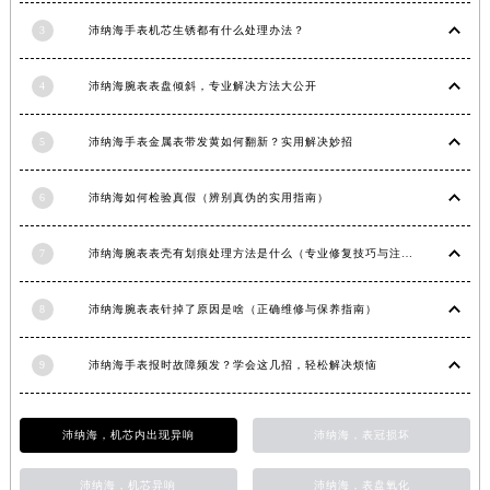
浙江省丽水市莲都区解放街沛纳海售后服务中心（需提前预约）
3
沛纳海手表机芯生锈都有什么处理办法？
浙江省宁波市江北区大闸南路500号来福士广场办公楼20层2009室沛纳海售后服务中心（需提前预约）
浙江省衢州市柯城区上街沛纳海售后服务中心（需提前预约）
4
沛纳海腕表表盘倾斜，专业解决方法大公开
浙江省绍兴市越城区胜利东路379号世茂天际中心写字楼8层805室沛纳海售后服务中心（需提前预约）
5
沛纳海手表金属表带发黄如何翻新？实用解决妙招
浙江省舟山市定海区解放东路沛纳海售后服务中心（需提前预约）
澳门特别行政区大堂区议事亭前地（新马路）沛纳海售后服务中心（需提前预约）
6
沛纳海如何检验真假（辨别真伪的实用指南）
澳门特别行政区风顺堂区南湾大马路沛纳海售后服务中心（需提前预约）
澳门特别行政区花地玛堂区关闸广场沛纳海售后服务中心（需提前预约）
7
沛纳海腕表表壳有划痕处理方法是什么（专业修复技巧与注意事项）
澳门特别行政区花王堂区大三巴商圈沛纳海售后服务中心（需提前预约）
澳门特别行政区嘉模堂区官也街沛纳海售后服务中心（需提前预约）
8
沛纳海腕表表针掉了原因是啥（正确维修与保养指南）
澳门省路氹城市金光大道沛纳海售后服务中心（需提前预约）
澳门特别行政区望德堂区塔石广场沛纳海售后服务中心（需提前预约）
9
沛纳海手表报时故障频发？学会这几招，轻松解决烦恼
福建省福州市鼓楼区五四路128-1号恒力城写字楼15层03室沛纳海售后服务中心（需提前预约）
福建省厦门市思明区湖滨东路95号万象城华润大厦B座11层1104室沛纳海售后服务中心（需提前预约）
沛纳海，机芯内出现异响
沛纳海，表冠损坏
广东省潮州市潮安区新风路与潮汕路交汇处沛纳海售后服务中心（需提前预约）
广东省广州市天河区天河路230号万菱汇国际中心A塔7层704室沛纳海售后服务中心（需提前预约）
沛纳海，机芯异响
沛纳海，表盘氧化