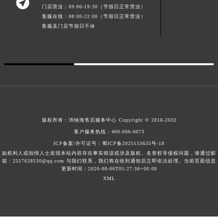

门店营业：09:00-19:30（节假日正常营业）
海南省三沙市西沙区西沙群岛永兴岛北京路沛纳海售后服务中心（需提前预约）
客服在线：08:00-22:00（节假日正常营业）
海南省三亚市吉阳区迎宾路沛纳海售后服务中心（需提前预约）
客服及门店节假日不休
海南省万宁市万城镇解放路沛纳海售后服务中心（需提前预约）
海南省文昌市文城镇教育东路沛纳海售后服务中心（需提前预约）
海南省五指山市通什镇三月三大道沛纳海售后服务中心（需提前预约）
香港特别行政区尖沙咀区油尖旺区广东道沛纳海售后服务中心（需提前预约）
香港特别行政区金钟区中西区金钟道沛纳海售后服务中心（需提前预约）
香港特别行政区九龙区油尖旺区弥敦道沛纳海售后服务中心（需提前预约）
香港特别行政区铜锣湾区湾仔区轩尼诗道沛纳海售后服务中心（需提前预约）
版权所有：
沛纳海售后服务中心
Copyright © 2018-2032
客户服务热线：
400-006-0073
河南省安阳市文峰区解放大道沛纳海售后服务中心（需提前预约）
ICP备案/许可证号：
蜀ICP备2025153635号-18
河南省鹤壁市淇滨区九州路沛纳海售后服务中心（需提前预约）
如权利人或知情人士发现本站内容存在事实错误或涉及版权、名誉权等侵权问题，请通过邮
河南省济源市沁园街道济水大道沛纳海售后服务中心（需提前预约）
箱：2557628530@qq.com 与我们联系，我们将在收到通知后立即依法处理。当前页面信息
更新时间：2026-08-06T05:27:36+00:00
河南省焦作市解放区解放路沛纳海售后服务中心（需提前预约）
XML
河南省开封市鼓楼区中山路沛纳海售后服务中心（需提前预约）
河南省洛阳市西工区中州中路与解放路交叉口沛纳海售后服务中心（需提前预约）
河南省漯河市源汇区交通路沛纳海售后服务中心（需提前预约）