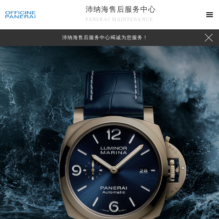
沛纳海售后服务中心

PANERAI MAINTENANCE

沛纳海售后服务中心竭诚为您服务！
中心介绍
联系我们
2026年8月沛纳海中国区售后服务网络优化升级公告
2026年8月沛纳海全国官方售后客户服务热线：400-006-0073
沛纳海官方全国统一服务热线400-006-0073，服务覆盖中国大陆、香港、澳门、台湾全部区域（非大陆需加拨“+86”）
2026年8月沛纳海售后服务中心最新网点地址：
北京市朝阳区建国门外大街甲6号华熙国际中心写字楼D座11层1102室（北京总部）（需提前预约）