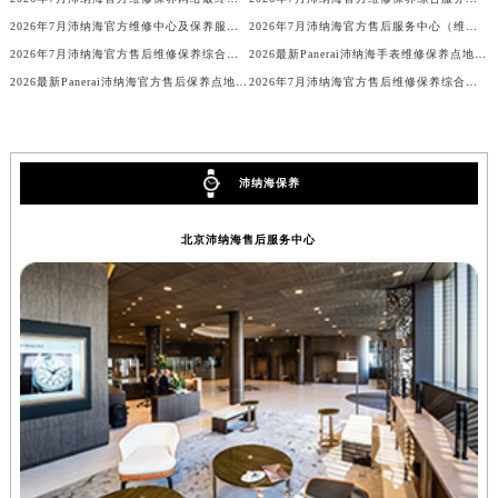
安徽省铜陵市铜官区石城大道沛纳海售后服务中心（需提前预约）
2026年7月沛纳海官方维修中心及保养服务中心最终迁移与增设全览确认版
2026年7月沛纳海官方售后服务中心（维修_保养）迁址及新开最终定稿
安徽省芜湖市镜湖区中山路步行街沛纳海售后服务中心（需提前预约）
2026年7月沛纳海官方售后维修保养综合网点变动补充说明文件最终对外发布
2026最新Panerai沛纳海手表维修保养点地址调研报告
2026最新Panerai沛纳海官方售后保养点地址考察报告
2026年7月沛纳海官方售后维修保养综合服务网络补充最终发布
安徽省宣城市宣州区叠嶂西路沛纳海售后服务中心（需提前预约）
福建省龙岩市新罗区九一南路沛纳海售后服务中心（需提前预约）
福建省南平市建阳区人民西路沛纳海售后服务中心（需提前预约）
福建省宁德市蕉城区天湖东路沛纳海售后服务中心（需提前预约）
沛纳海保养
福建省莆田市城厢区霞林街道荔华东大道沛纳海售后服务中心（需提前预约）
福建省三明市三元区东乾二路沛纳海售后服务中心（需提前预约）
北京沛纳海售后服务中心
福建省漳州市龙文区步港路沛纳海售后服务中心（需提前预约）
江苏省常州市新北区龙锦路1590号现代传媒中心5号楼10层1008室沛纳海售后服务中心（需提前预约）
江苏省淮安市清江浦区淮海北路沛纳海售后服务中心（需提前预约）
江苏省连云港市海州区通灌北路沛纳海售后服务中心（需提前预约）
江苏省南京市秦淮区中山南路1号南京中心22层22-C1-C3室沛纳海售后服务中心（需提前预约）
江苏省宿迁市宿城区西湖路沛纳海售后服务中心（需提前预约）
江苏省泰州市海陵区永定东路399号置地商务中心东塔（华润万象城）17层1706室沛纳海售后服务中心（需提前预约）
江苏省徐州市鼓楼区淮海东路29号苏宁广场IFC国际金融中心35层3508室沛纳海售后服务中心（需提前预约）