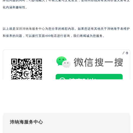
掉色问题的同时，巧妙地融入了年画元素与文化背景，使得内容既具有实用价值又富有文
辽宁省抚顺市新抚区东一路沛纳海售后服务中心（需提前预约）
化内涵和趣味性。
辽宁省阜新市海州区解放大街沛纳海售后服务中心（需提前预约）
辽宁省葫芦岛市连山区中央路沛纳海售后服务中心（需提前预约）
以上就是
深圳沛纳海服务中心
为您分享的精彩内容。如果您还有其他关于沛纳海手表维护
辽宁省锦州市古塔区中央大街沛纳海售后服务中心（需提前预约）
和保养的问题，可以拨打页面400电话进行咨询，我们将竭诚为您服务。
辽宁省辽阳市白塔区新运大街沛纳海售后服务中心（需提前预约）
辽宁省盘锦市兴隆台区石油大街沛纳海售后服务中心（需提前预约）
辽宁省铁岭市银州区南马路沛纳海售后服务中心（需提前预约）
辽宁省营口市站前区市府路与渤海大街交叉口沛纳海售后服务中心（需提前预约）
辽宁省沈阳市沈河区中街路137号亨得利名表维修授权店1楼沛纳海售后服务中心（需提前预约）
辽宁省沈阳市沈河区中街路83号亨得利名表维修授权店1楼沛纳海售后服务中心（需提前预约）
北京市朝阳区建国门外大街甲6号华熙国际中心D座11层1102室沛纳海售后服务中心（北京总部）（需提前预约）
北京市东城区东长安街1号王府井东方广场W3座6层602室沛纳海售后服务中心（需提前预约）
河北省保定市竞秀区朝阳北大街北国先天下沛纳海售后服务中心（需提前预约）
内蒙古自治区阿拉善盟市左旗土尔扈特大街沛纳海售后服务中心（需提前预约）
沛纳海服务中心
内蒙古自治区巴彦淖尔市临河区新华街沛纳海售后服务中心（需提前预约）
内蒙古自治区包头市青山区幸福路甲3号王府井百货名表维修沛纳海售后服务中心（需提前预约）