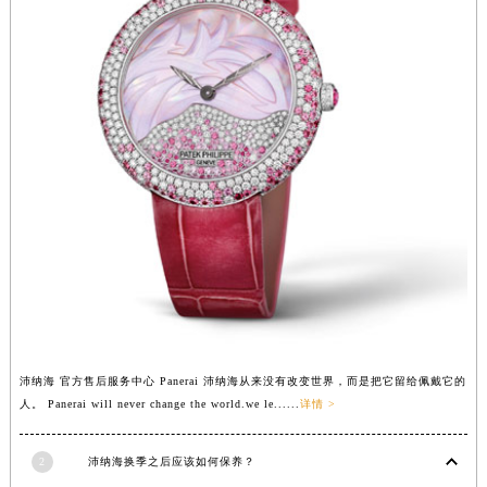
山东省济南市历下区经十路11111号华润中心写字楼（万象城）15层1508室沛纳海售后服务中心（需提前预约）
山东省济宁市任城区太白楼路沛纳海售后服务中心（需提前预约）
山东省莱芜市文化南路8号银座商城名表维修一楼名表维修沛纳海售后服务中心（需提前预约）
山东省临沂市兰山区解放路沛纳海售后服务中心（需提前预约）
山东省日照市东港区烟台路沛纳海售后服务中心（需提前预约）
山东省泰安市泰山区财源街道泰山大街沛纳海售后服务中心（需提前预约）
山东省威海市环翠区新威海路89号振华商厦一楼名表维修沛纳海售后服务中心（需提前预约）
山东省潍坊市奎文区东风东街沛纳海售后服务中心（需提前预约）
山东省枣庄市滕州市北辛路与善国路交叉口沛纳海售后服务中心（需提前预约）
山东省淄博市张店区金晶大道沛纳海售后服务中心（需提前预约）
上海市黄浦区南京东路299号宏伊国际广场写字楼8层806室沛纳海售后服务中心（需提前预约）
上海市徐汇区虹桥路3号港汇中心2座37层3705室沛纳海售后服务中心（需提前预约）
沛纳海 官方售后服务中心 Panerai 沛纳海从来没有改变世界，而是把它留给佩戴它的
浙江省杭州市上城区钱江路1366号华润大厦A座5层503-5室沛纳海售后服务中心（需提前预约）
人。 Panerai will never change the world.we le......
详情 >
浙江省湖州市吴兴区劳动路沛纳海售后服务中心（需提前预约）
浙江省嘉兴市南湖区广益路705号嘉兴世界贸易中心A座13层1304室沛纳海售后服务中心（需提前预约）
2
沛纳海换季之后应该如何保养？
浙江省金华市金东区东市南街777号金华万达广场4号楼22楼2209室沛纳海售后服务中心（需提前预约）