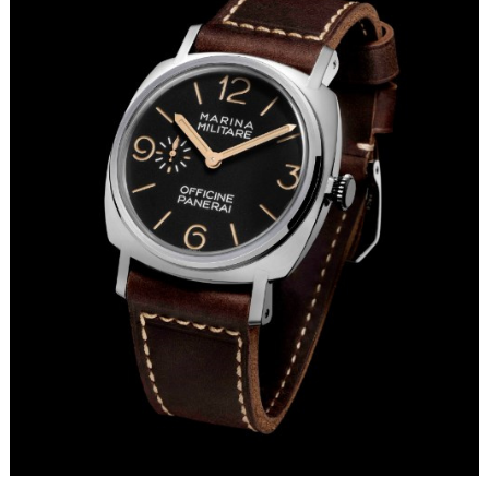
哈尔滨市道里区友谊西路600号富力中心T2座写字楼29层03室（需提前预约）
大连市中山区人民路15号国际金融大厦7层G室（需提前预约）
佛山市禅城区季华五路57号万科金融中心C座12层1205室（需提前预约）
东莞市东城街道鸿福东路1号民盈国贸中心T1写字楼9层907室（需提前预约）
无锡市梁溪区人民中路139号恒隆广场写字楼1座11层1104室（需提前预约）
南通市崇川区工农路57号圆融广场写字楼16层1603室（需提前预约）
苏州市苏州工业园区星港街199号苏州中心办公楼C座22层08室（需提前预约）
武汉市江汉区解放大道686号世界贸易大厦38层09室（需提前预约）
南宁市青秀区金湖路59号地王大厦12楼1224室（需提前预约）
合肥市蜀山区潜山路111号万象城华润大厦B座12楼03室（需提前预约）
泉州市丰泽区宝洲路729号浦西万达中心写字楼A座7楼709室（需提前预约）
青岛市南区山东路6号华润大厦B座22层04室（需提前预约）
烟台市芝罘区胜利路139号万达金融中心A座907室（需提前预约）
长春市朝阳区西安大路727号中银大厦A座(旺进大厦)18层09室（需提前预约）
贵阳市南明区都司高架桥路33号亨特国际金融中心14楼14D（需提前预约）
昆明市盘龙区北京路928号同德昆明广场写字楼10层06室（需提前预约）