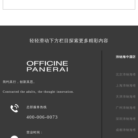
广西壮族自治区百色市右江区中山二路沛纳海售后服务中心（需提前预约）
广西壮族自治区北海市海城区北京路沛纳海售后服务中心（需提前预约）
广西壮族自治区崇左市江州区石景林街道友谊大道与丽川路交汇处沛纳海售后服务中心（需提前预约）
广西壮族自治区防城港市港口区金花茶大道沛纳海售后服务中心（需提前预约）
轻轻滑动下方栏目探索更多精彩内容
广西壮族自治区贵港市港北区港城街道布山大道与仙衣路交叉口沛纳海售后服务中心（需提前预约）
广西壮族自治区桂林市秀峰区红岭路沛纳海售后服务中心（需提前预约）
沛纳海中国区
广西壮族自治区河池市金城江区金城江街道朝阳路沛纳海售后服务中心（需提前预约）
广西壮族自治区贺州市八步区城东街道灵峰南路沛纳海售后服务中心（需提前预约）
北京沛纳海维
广西壮族自治区来宾市兴宾区桂中大道沛纳海售后服务中心（需提前预约）
简约其行，创新其思。
广西壮族自治区柳州市城中区中山中路沛纳海售后服务中心（需提前预约）
上海沛纳海维
Contracted the adults, the thought innovation.
广西壮族自治区钦州市钦南区金海湾东大街沛纳海售后服务中心（需提前预约）
天津沛纳海维
广西壮族自治区梧州市万秀区龙湖镇高旺路沛纳海售后服务中心（需提前预约）

总部服务热线
广州沛纳海维
广西壮族自治区玉林市玉州区金玉路沛纳海售后服务中心（需提前预约）
400-006-0073
海南省儋州市儋州市那大镇兰洋北路沛纳海售后服务中心（需提前预约）
深圳沛纳海维
海南省东方市八所镇解放西路沛纳海售后服务中心（需提前预约）
成都沛纳海维
营业时间：
海南省琼海市嘉积镇东风路沛纳海售后服务中心（需提前预约）