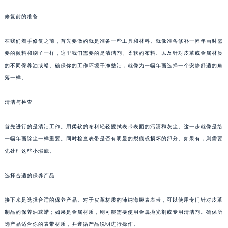
石家庄市长安区中山东路39号勒泰中心写字楼B座13层07室（需提前预约）
修复前的准备
西安市碑林区南关正街88号华侨城长安国际中心E座6楼10室（需提前预约）
海口市龙华区金贸东路5号海口华润大厦B座17层1707室（需提前预约）
在我们着手修复之前，首先要做的就是准备一些工具和材料。就像准备修补一幅年画时需
唐山市路南区新华东道100号万达广场写字楼A座10层1002室（需提前预约）
要的颜料和刷子一样，这里我们需要的是清洁剂、柔软的布料、以及针对皮革或金属材质
的不同保养油或蜡。确保你的工作环境干净整洁，就像为一幅年画选择一个安静舒适的角
台州市椒江区东海大道1800号腾达中心东1幢20楼2002室（需提前预约）
落一样。
内蒙古自治区呼和浩特市玉泉区大学西街70号华润万象城写字楼（鄂尔多斯大厦）23层2326室（需提前预约）
甘肃省兰州市七里河区西津西路16号兰州中心写字楼21层2102室（需提前预约）
清洁与检查
重庆市解放碑渝中区民权路28号英利国际金融中心写字楼20层01室（需提前预约）
黑龙江省大庆市萨尔图区会战大街沛纳海售后服务中心（需提前预约）
首先进行的是清洁工作。用柔软的布料轻轻擦拭表带表面的污渍和灰尘。这一步就像是给
黑龙江省鹤岗市向阳区红军路沛纳海售后服务中心（需提前预约）
一幅年画除尘一样重要。同时检查表带是否有明显的裂痕或损坏的部分。如果有，则需要
先处理这些小瑕疵。
黑龙江省黑河市爱辉区中央街沛纳海售后服务中心（需提前预约）
黑龙江省鸡西市鸡冠区红军路沛纳海售后服务中心（需提前预约）
选择合适的保养产品
黑龙江省佳木斯市向阳区长安路沛纳海售后服务中心（需提前预约）
黑龙江省牡丹江市东安区太平路沛纳海售后服务中心（需提前预约）
接下来是选择合适的保养产品。对于皮革材质的沛纳海腕表表带，可以使用专门针对皮革
黑龙江省七台河市桃山区大同街沛纳海售后服务中心（需提前预约）
制品的保养油或蜡；如果是金属材质，则可能需要使用金属抛光剂或专用清洁剂。确保所
黑龙江省齐齐哈尔市龙沙区龙华路沛纳海售后服务中心（需提前预约）
选产品适合你的表带材质，并遵循产品说明进行操作。