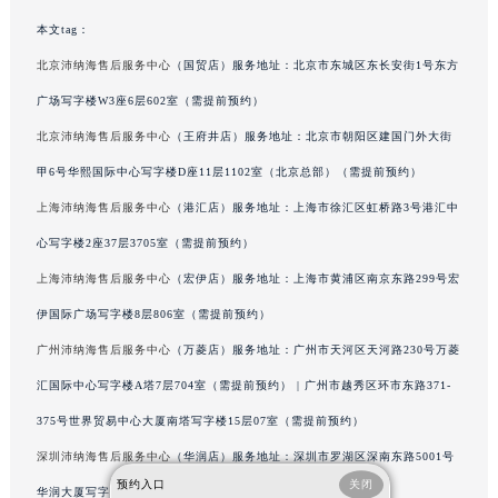
内蒙古自治区赤峰市红山区哈达街沛纳海售后服务中心（需提前预约）
本文tag：
内蒙古自治区鄂尔多斯市东胜区伊金霍洛街沛纳海售后服务中心（需提前预约）
北京沛纳海售后服务中心
（国贸店）服务地址：北京市东城区东长安街1号东方
内蒙古自治区呼伦贝尔市海拉尔区中央街沛纳海售后服务中心（需提前预约）
广场写字楼W3座6层602室（需提前预约）
内蒙古自治区通辽市科尔沁区明仁大街沛纳海售后服务中心（需提前预约）
北京沛纳海售后服务中心
（王府井店）服务地址：北京市朝阳区建国门外大街
内蒙古自治区乌海市海勃湾区人民南路沛纳海售后服务中心（需提前预约）
甲6号华熙国际中心写字楼D座11层1102室（北京总部）（需提前预约）
内蒙古自治区乌兰察布市集宁区恩和大街沛纳海售后服务中心（需提前预约）
上海沛纳海售后服务中心
（港汇店）服务地址：上海市徐汇区虹桥路3号港汇中
内蒙古自治区锡林郭勒盟市锡林浩特市光明街与额尔敦路交叉口沛纳海售后服务中心（需提前预约）
内蒙古自治区兴安盟市乌兰浩特市兴安大街沛纳海售后服务中心（需提前预约）
心写字楼2座37层3705室（需提前预约）
山西省大同市平城区迎宾街沛纳海售后服务中心（需提前预约）
上海沛纳海售后服务中心
（宏伊店）服务地址：上海市黄浦区南京东路299号宏
山西省晋城市城区黄华街沛纳海售后服务中心（需提前预约）
伊国际广场写字楼8层806室（需提前预约）
山西省晋中市榆次区顺城街沛纳海售后服务中心（需提前预约）
广州沛纳海售后服务中心
（万菱店）服务地址：广州市天河区天河路230号万菱
山西省临汾市尧都区解放路沛纳海售后服务中心（需提前预约）
汇国际中心写字楼A塔7层704室（需提前预约） | 广州市越秀区环市东路371-
山西省吕梁市离石区永宁中路与建设街交叉口沛纳海售后服务中心（需提前预约）
375号世界贸易中心大厦南塔写字楼15层07室（需提前预约）
山西省朔州市朔城区怡西路与鄯阳西街交汇处沛纳海售后服务中心（需提前预约）
深圳沛纳海售后服务中心
（华润店）服务地址：深圳市罗湖区深南东路5001号
山西省忻州市忻府区和平东街与七一南路交叉口沛纳海售后服务中心（需提前预约）
预约入口
关闭
山西省阳泉市郊区平阳东街与新城大道交叉口沛纳海售后服务中心（需提前预约）
华润大厦写字楼17层1701室（需提前预约）