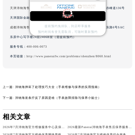
山西省运城市盐湖区河东街沛纳海售后服务中心（需提前预约）
天津沛纳海售后服务中心
（金融中心店）服务地址：天津市和平区赤峰道136号
山西省长治市潞州区英雄中路沛纳海售后服务中心（需提前预约）
立即预约
天津国际金融中心写字楼26层2603室（需提前预约）
山西省太原市迎泽区迎泽街道解放路15号亨得利名表维修授权店3楼沛纳海售后服务中心（需提前预约）
提前预约免排队，到店即享服务
成都沛纳海售后服务中心
（东原店）服务地址：成都市锦江区人民东路6号SAC
天津市和平区赤峰道136号天津国际金融中心26层2603室沛纳海售后服务中心（需提前预约）
预约时间有变无需取消，可随时重新预约
东原中心写字楼24层2406B室（需提前预约）
安徽省安庆市迎江区人民路沛纳海售后服务中心（需提前预约）
服务专线：
400-006-0073
安徽省蚌埠市蚌山区淮河路沛纳海售后服务中心（需提前预约）
本页链接：
http://www.paneraifw.com/problems/shenzhen/8060.html
安徽省亳州市谯城区魏武大道沛纳海售后服务中心（需提前预约）
安徽省池州市贵池区长江路沛纳海售后服务中心（需提前预约）
安徽省滁州市琅琊区南谯北路沛纳海售后服务中心（需提前预约）
安徽省阜阳市颍州区颍州北路沛纳海售后服务中心（需提前预约）
上一篇:
沛纳海摔坏了处理技巧大全（手表维修与保养的实用指南）
安徽省淮北市相山区淮海路沛纳海售后服务中心（需提前预约）
下一篇:
沛纳海发条拧反了原因是啥（手表故障排除与保养小贴士）
安徽省淮南市田家庵区国庆中路沛纳海售后服务中心（需提前预约）
安徽省黄山市屯溪区黄山西路沛纳海售后服务中心（需提前预约）
相关文章
安徽省六安市金安区解放中路沛纳海售后服务中心（需提前预约）
安徽省马鞍山市雨山区湖南西路沛纳海售后服务中心（需提前预约）
2026年7月沛纳海官方维修服务中心及保养站最新调整补充确认终稿文件
2026最新Panerai沛纳海手表售后保养服务中心网点地址考察报告
安徽省宿州市埇桥区人民中路沛纳海售后服务中心（需提前预约）
2026年7月沛纳海官方维修保养网络最终变动明细补充版（搬迁+新设）
2026年7月沛纳海官方维修保养综合服务点最新动态补充汇总（搬迁新增）