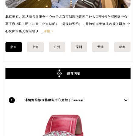
江苏省盐城市盐都区世纪大道5号盐城金融城写字楼1号楼16层1604室沛纳海售后服务中心（需提前预约）
江苏省扬州市邗江区国展路29号星耀天地写字楼1号楼18层1803室沛纳海售后服务中心（需提前预约）
北京王府井沛纳海售后服务中心位于北京市朝阳区建国门外大街甲6号华熙国际中心
上
江苏省镇江市京口区中山东路沛纳海售后服务中心（需提前预约）
写字楼D座11层1102室（北京总部）（需提前预约），是沛纳海维修保养服务网点,中
（
心技师均接受标准培训....
详情 >
江西省抚州市临川区赣东大道沛纳海售后服务中心（需提前预约）
江西省赣州市章贡区文清路沛纳海售后服务中心（需提前预约）
北京
上海
广州
深圳
天津
成都
江西省吉安市吉州区井冈山大道沛纳海售后服务中心（需提前预约）
江西省景德镇市珠山区珠山中路沛纳海售后服务中心（需提前预约）
江西省九江市浔阳区浔阳路沛纳海售后服务中心（需提前预约）
推荐阅读
江西省南昌市红谷滩新区红谷中大道998号绿地双子塔（中央广场）A1座办公楼14层1407室沛纳海售后服务中心（需提前预约）
江西省萍乡市安源区萍安北大道与康庄路交叉口沛纳海售后服务中心（需提前预约）
江西省上饶市信州区滨江西路沛纳海售后服务中心（需提前预约）
江西省新余市渝水区北湖西路沛纳海售后服务中心（需提前预约）
1
沛纳海维修保养服务中心介绍 | Panerai
江西省宜春市袁州区中山中路沛纳海售后服务中心（需提前预约）
江西省鹰潭市月湖区胜利东路沛纳海售后服务中心（需提前预约）
山东省德州市德城区东风中路沛纳海售后服务中心（需提前预约）
山东省东营市东营区济南路沛纳海售后服务中心（需提前预约）