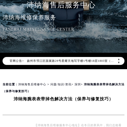
沛纳海售后服务中心
北京市东城区东长安街1号东方广场写字楼W3座6层602室（需提前预约）
天津市和平区赤峰道136号天津国际金融中心写字楼26层2603室（需提前预约）
沛纳海维修保养服务
上海市徐汇区虹桥路3号港汇中心写字楼2座37层3705室（需提前预约）
PANERAI MAINTENANCE CENTER
上海市黄浦区南京东路299号宏伊国际广场写字楼8层806室（需提前预约）
南京市秦淮区中山南路1号（新街口）南京中心写字楼22层C1-1室（需提前预约）
常州市新北区龙锦路1590号现代传媒中心写字楼5号楼10层1008室（需提前预约）
徐州市鼓楼区淮海东路29号苏宁广场IFC国际金融中心写字楼35层3508室（需提前预约）
▲
官网公告>
扬州市邗江区国展路29号星耀天地写字楼1号楼18层1803室（需提前预约）
▼
盐城市盐都区世纪大道5号盐城金融城写字楼1号楼16层1604室（需提前预约）
泰州市海陵区永定东路399号置地商务中心东塔写字楼（华润万象城）17层1706室（需提前预约）
当前位置：
沛纳海售后维修中心
>
问题/知识/资讯
>
深圳
> 沛纳海腕表表带掉色解决方法
宁波市江北区大闸南路500号来福士广场办公楼20层2009室（需提前预约）
（保养与修复技巧）
杭州市上城区钱江路1366号华润大厦写字楼A座5层503-5室（需提前预约）
沛纳海腕表表带掉色解决方法（保养与修复技巧）
金华市金东区东市南街777号金华万达广场写字楼4号楼22层2209室（需提前预约）
绍兴市越城区胜利东路379号世茂天际中心写字楼8层805室（需提前预约）
嘉兴市南湖区广益路705号嘉兴世界贸易中心写字楼A座13层1304室（需提前预约）
南昌市红谷滩新区红谷中大道998号绿地双子塔（中央广场）A1座办公楼14层07室（需提前预约）
【沛纳海售后维修服务中心地址】在冬日的寒风中，我们总能看