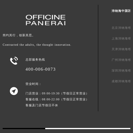
广东省汕头市龙湖区长平路沛纳海售后服务中心（需提前预约）
沛纳海中国区
广东省汕尾市城区香洲街道园林社区翠园街沛纳海售后服务中心（需提前预约）
广东省韶关市武江区芙蓉新区与老城中心交汇处沛纳海售后服务中心（需提前预约）
北京沛纳海维
广东省深圳市罗湖区深南东路5001号华润大厦17层1701室沛纳海售后服务中心（需提前预约）
简约其行，创新其思。
上海沛纳海维
广东省阳江市江城区东风一路沛纳海售后服务中心（需提前预约）
Contracted the adults, the thought innovation.
广东省云浮市云城区金山路沛纳海售后服务中心（需提前预约）
天津沛纳海维
广东省湛江市赤坎区观海北路沛纳海售后服务中心（需提前预约）

总部服务热线
广州沛纳海维
广东省肇庆市端州区信安大道与砚都大道交汇处沛纳海售后服务中心（需提前预约）
400-006-0073
深圳沛纳海维
广西壮族自治区百色市右江区中山二路沛纳海售后服务中心（需提前预约）
广西壮族自治区北海市海城区北京路沛纳海售后服务中心（需提前预约）
成都沛纳海维
营业时间：

广西壮族自治区崇左市江州区石景林街道友谊大道与丽川路交汇处沛纳海售后服务中心（需提前预约）
门店营业：09:00-19:30（节假日正常营业）
广西壮族自治区防城港市港口区金花茶大道沛纳海售后服务中心（需提前预约）
客服在线：08:00-22:00（节假日正常营业）
客服及门店节假日不休
广西壮族自治区贵港市港北区港城街道布山大道与仙衣路交叉口沛纳海售后服务中心（需提前预约）
广西壮族自治区桂林市秀峰区红岭路沛纳海售后服务中心（需提前预约）
广西壮族自治区河池市金城江区金城江街道朝阳路沛纳海售后服务中心（需提前预约）
广西壮族自治区贺州市八步区城东街道灵峰南路沛纳海售后服务中心（需提前预约）