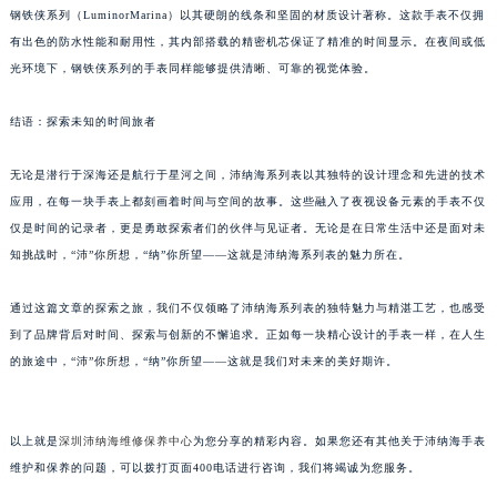
钢铁侠系列（LuminorMarina）以其硬朗的线条和坚固的材质设计著称。这款手表不仅拥
黑龙江省大庆市萨尔图区会战大街沛纳海售后服务中心（需提前预约）
有出色的防水性能和耐用性，其内部搭载的精密机芯保证了精准的时间显示。在夜间或低
黑龙江省鹤岗市向阳区红军路沛纳海售后服务中心（需提前预约）
光环境下，钢铁侠系列的手表同样能够提供清晰、可靠的视觉体验。
黑龙江省黑河市爱辉区中央街沛纳海售后服务中心（需提前预约）
黑龙江省鸡西市鸡冠区红军路沛纳海售后服务中心（需提前预约）
结语：探索未知的时间旅者
黑龙江省佳木斯市向阳区长安路沛纳海售后服务中心（需提前预约）
无论是潜行于深海还是航行于星河之间，沛纳海系列表以其独特的设计理念和先进的技术
黑龙江省牡丹江市东安区太平路沛纳海售后服务中心（需提前预约）
应用，在每一块手表上都刻画着时间与空间的故事。这些融入了夜视设备元素的手表不仅
黑龙江省七台河市桃山区大同街沛纳海售后服务中心（需提前预约）
仅是时间的记录者，更是勇敢探索者们的伙伴与见证者。无论是在日常生活中还是面对未
黑龙江省齐齐哈尔市龙沙区龙华路沛纳海售后服务中心（需提前预约）
知挑战时，“沛”你所想，“纳”你所望——这就是沛纳海系列表的魅力所在。
黑龙江省双鸭山市尖山区新兴大街沛纳海售后服务中心（需提前预约）
黑龙江省绥化市北林区新华街与康庄路交叉口沛纳海售后服务中心（需提前预约）
通过这篇文章的探索之旅，我们不仅领略了沛纳海系列表的独特魅力与精湛工艺，也感受
黑龙江省伊春市伊美区通河路沛纳海售后服务中心（需提前预约）
到了品牌背后对时间、探索与创新的不懈追求。正如每一块精心设计的手表一样，在人生
的旅途中，“沛”你所想，“纳”你所望——这就是我们对未来的美好期许。
吉林省白城市洮北区明仁南街沛纳海售后服务中心（需提前预约）
吉林省白山市浑江区浑江大街沛纳海售后服务中心（需提前预约）
吉林省吉林市船营区河南街沛纳海售后服务中心（需提前预约）
以上就是
深圳沛纳海维修保养中心
为您分享的精彩内容。如果您还有其他关于沛纳海手表
吉林省辽源市龙山区人民大街沛纳海售后服务中心（需提前预约）
维护和保养的问题，可以拨打页面400电话进行咨询，我们将竭诚为您服务。
吉林省梅河口市新华街道梅河大街沛纳海售后服务中心（需提前预约）