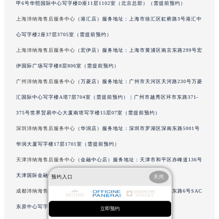
甲6号华熙国际中心写字楼D座11层1102室（北京总部）（需提前预约）
辽宁省沈阳市沈河区中街路137号亨得利名表维修授权店1楼沛纳海售后服务中心（需提前预约）
上海沛纳海售后服务中心
（港汇店）服务地址：上海市徐汇区虹桥路3号港汇中
辽宁省沈阳市沈河区中街路83号亨得利名表维修授权店1楼沛纳海售后服务中心（需提前预约）
心写字楼2座37层3705室（需提前预约）
北京市朝阳区建国门外大街甲6号华熙国际中心D座11层1102室沛纳海售后服务中心（北京总部）（需提前预约）
上海沛纳海售后服务中心
（宏伊店）服务地址：上海市黄浦区南京东路299号宏
北京市东城区东长安街1号王府井东方广场W3座6层602室沛纳海售后服务中心（需提前预约）
河北省保定市竞秀区朝阳北大街北国先天下沛纳海售后服务中心（需提前预约）
伊国际广场写字楼8层806室（需提前预约）
内蒙古自治区阿拉善盟市左旗土尔扈特大街沛纳海售后服务中心（需提前预约）
广州沛纳海售后服务中心
（万菱店）服务地址：广州市天河区天河路230号万菱
内蒙古自治区巴彦淖尔市临河区新华街沛纳海售后服务中心（需提前预约）
汇国际中心写字楼A塔7层704室（需提前预约） | 广州市越秀区环市东路371-
内蒙古自治区包头市青山区幸福路甲3号王府井百货名表维修沛纳海售后服务中心（需提前预约）
375号世界贸易中心大厦南塔写字楼15层07室（需提前预约）
内蒙古自治区赤峰市红山区哈达街沛纳海售后服务中心（需提前预约）
深圳沛纳海售后服务中心
（华润店）服务地址：深圳市罗湖区深南东路5001号
内蒙古自治区鄂尔多斯市东胜区伊金霍洛街沛纳海售后服务中心（需提前预约）
华润大厦写字楼17层1701室（需提前预约）
内蒙古自治区呼伦贝尔市海拉尔区中央街沛纳海售后服务中心（需提前预约）
天津沛纳海售后服务中心
（金融中心店）服务地址：天津市和平区赤峰道136号
内蒙古自治区通辽市科尔沁区明仁大街沛纳海售后服务中心（需提前预约）
内蒙古自治区乌海市海勃湾区人民南路沛纳海售后服务中心（需提前预约）
天津国际金融中心写字楼26层2603室（需提前预约）
预约入口
关闭
内蒙古自治区乌兰察布市集宁区恩和大街沛纳海售后服务中心（需提前预约）
成都沛纳海售后服务中心
（东原店）服务地址：成都市锦江区人民东路6号SAC
内蒙古自治区锡林郭勒盟市锡林浩特市光明街与额尔敦路交叉口沛纳海售后服务中心（需提前预约）
东原中心写字楼24层2406B室（需提前预约）
立即预约
内蒙古自治区兴安盟市乌兰浩特市兴安大街沛纳海售后服务中心（需提前预约）