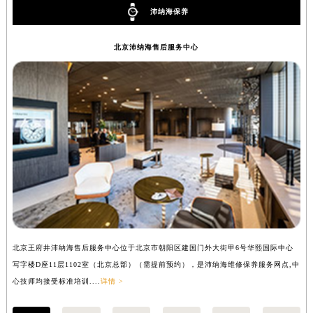
沛纳海保养
安徽省滁州市琅琊区南谯北路沛纳海售后服务中心（需提前预约）
安徽省阜阳市颍州区颍州北路沛纳海售后服务中心（需提前预约）
北京沛纳海售后服务中心
安徽省淮北市相山区淮海路沛纳海售后服务中心（需提前预约）
安徽省淮南市田家庵区国庆中路沛纳海售后服务中心（需提前预约）
安徽省黄山市屯溪区黄山西路沛纳海售后服务中心（需提前预约）
安徽省六安市金安区解放中路沛纳海售后服务中心（需提前预约）
安徽省马鞍山市雨山区湖南西路沛纳海售后服务中心（需提前预约）
安徽省宿州市埇桥区人民中路沛纳海售后服务中心（需提前预约）
安徽省铜陵市铜官区石城大道沛纳海售后服务中心（需提前预约）
安徽省芜湖市镜湖区中山路步行街沛纳海售后服务中心（需提前预约）
安徽省宣城市宣州区叠嶂西路沛纳海售后服务中心（需提前预约）
福建省龙岩市新罗区九一南路沛纳海售后服务中心（需提前预约）
北京王府井沛纳海售后服务中心位于北京市朝阳区建国门外大街甲6号华熙国际中心
上
福建省南平市建阳区人民西路沛纳海售后服务中心（需提前预约）
写字楼D座11层1102室（北京总部）（需提前预约），是沛纳海维修保养服务网点,中
（
福建省宁德市蕉城区天湖东路沛纳海售后服务中心（需提前预约）
心技师均接受标准培训....
详情 >
福建省莆田市城厢区霞林街道荔华东大道沛纳海售后服务中心（需提前预约）
福建省三明市三元区东乾二路沛纳海售后服务中心（需提前预约）