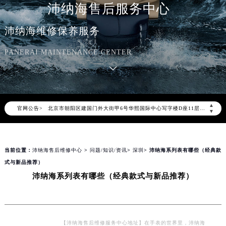
沛纳海售后服务中心
沛纳海维修保养服务
PANERAI MAINTENANCE CENTER
2026年8月沛纳海中国区售后服务网络优化升级公告
2026年8月沛纳海全国官方售后客户服务热线：400-006-0073
沛纳海官方全国统一服务热线400-006-0073，服务覆盖中国大陆、香港、澳门、台湾全部区域（非大陆需加拨“+86”）
2026年8月沛纳海售后服务中心最新网点地址：
▲
官网公告>
北京市朝阳区建国门外大街甲6号华熙国际中心写字楼D座11层1102室（北京总部）（需提前预约）
▼
北京市东城区东长安街1号东方广场写字楼W3座6层602室（需提前预约）
天津市和平区赤峰道136号天津国际金融中心写字楼26层2603室（需提前预约）
当前位置：
沛纳海售后维修中心
>
问题/知识/资讯
>
深圳
> 沛纳海系列表有哪些（经典款
上海市徐汇区虹桥路3号港汇中心写字楼2座37层3705室（需提前预约）
式与新品推荐）
上海市黄浦区南京东路299号宏伊国际广场写字楼8层806室（需提前预约）
沛纳海系列表有哪些（经典款式与新品推荐）
南京市秦淮区中山南路1号（新街口）南京中心写字楼22层C1-1室（需提前预约）
常州市新北区龙锦路1590号现代传媒中心写字楼5号楼10层1008室（需提前预约）
徐州市鼓楼区淮海东路29号苏宁广场IFC国际金融中心写字楼35层3508室（需提前预约）
扬州市邗江区国展路29号星耀天地写字楼1号楼18层1803室（需提前预约）
【沛纳海售后维修服务中心地址】在手表的世界里，沛纳海