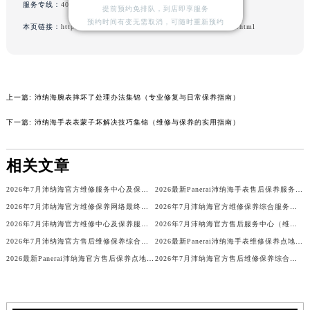
服务专线：
400-006-0073
提前预约免排队，到店即享服务
山西省大同市平城区迎宾街沛纳海售后服务中心（需提前预约）
预约时间有变无需取消，可随时重新预约
本页链接：
http://www.paneraifw.com/problems/shenzhen/6399.html
山西省晋城市城区黄华街沛纳海售后服务中心（需提前预约）
山西省晋中市榆次区顺城街沛纳海售后服务中心（需提前预约）
山西省临汾市尧都区解放路沛纳海售后服务中心（需提前预约）
山西省吕梁市离石区永宁中路与建设街交叉口沛纳海售后服务中心（需提前预约）
上一篇:
沛纳海腕表摔坏了处理办法集锦（专业修复与日常保养指南）
山西省朔州市朔城区怡西路与鄯阳西街交汇处沛纳海售后服务中心（需提前预约）
下一篇:
沛纳海手表表蒙子坏解决技巧集锦（维修与保养的实用指南）
山西省忻州市忻府区和平东街与七一南路交叉口沛纳海售后服务中心（需提前预约）
山西省阳泉市郊区平阳东街与新城大道交叉口沛纳海售后服务中心（需提前预约）
相关文章
山西省运城市盐湖区河东街沛纳海售后服务中心（需提前预约）
山西省长治市潞州区英雄中路沛纳海售后服务中心（需提前预约）
2026年7月沛纳海官方维修服务中心及保养站最新调整补充确认终稿文件
2026最新Panerai沛纳海手表售后保养服务中心网点地址考察报告
2026年7月沛纳海官方维修保养网络最终变动明细补充版（搬迁+新设）
2026年7月沛纳海官方维修保养综合服务点最新动态补充汇总（搬迁新增）
山西省太原市迎泽区迎泽街道解放路15号亨得利名表维修授权店3楼沛纳海售后服务中心（需提前预约）
2026年7月沛纳海官方维修中心及保养服务中心最终迁移与增设全览确认版
2026年7月沛纳海官方售后服务中心（维修_保养）迁址及新开最终定稿
天津市和平区赤峰道136号天津国际金融中心26层2603室沛纳海售后服务中心（需提前预约）
2026年7月沛纳海官方售后维修保养综合网点变动补充说明文件最终对外发布
2026最新Panerai沛纳海手表维修保养点地址调研报告
安徽省安庆市迎江区人民路沛纳海售后服务中心（需提前预约）
2026最新Panerai沛纳海官方售后保养点地址考察报告
2026年7月沛纳海官方售后维修保养综合服务网络补充最终发布
安徽省蚌埠市蚌山区淮河路沛纳海售后服务中心（需提前预约）
安徽省亳州市谯城区魏武大道沛纳海售后服务中心（需提前预约）
安徽省池州市贵池区长江路沛纳海售后服务中心（需提前预约）