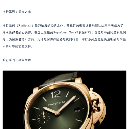
重庆市江北区观音桥步行街2号融恒时代广场写字楼9层902室（需提前预约）
潜行系列：深海之光
长沙市芙蓉区定王台街道建湘路393号世茂环球金融中心写字楼（芙蓉广场）10层13室（需提前预约）
郑州市二七区铭功路10号华润大厦写字楼29层2905室（需提前预约）
潜行系列（Radiomir）是沛纳海的经典之作，其独特的夜视设备功能让这款手表成为了
太原市迎泽区解放路15号亨得利名表服务中心（品牌授权店）3层整层（需提前预约）
潜水爱好者的心头好。表盘上镶嵌的SuperLumiNova®夜光材料，在黑暗中如同星辰般闪
沈阳市沈河区中街路137号亨得利名表服务中心（品牌授权店）1层整层（需提前预约）
烁，为佩戴者指引方向。无论是深海探险还是夜间行动，潜行系列总能提供清晰的时间显
沈阳市沈河区中街路83号亨得利名表服务中心（品牌授权店）1层整层（需提前预约）
示和可靠的功能支持。
乌鲁木齐市天山区红山路26号时代广场（CCMALL）C座17层17-B（需提前预约）
航行系列：星际旅程
温州市鹿城区锦绣路1067号置信广场10层1015室（需提前预约）
哈尔滨市道里区友谊西路600号富力中心T2座写字楼29层03室（需提前预约）
大连市中山区人民路15号国际金融大厦7层G室（需提前预约）
佛山市禅城区季华五路57号万科金融中心C座12层1205室（需提前预约）
东莞市东城街道鸿福东路1号民盈国贸中心T1写字楼9层907室（需提前预约）
无锡市梁溪区人民中路139号恒隆广场写字楼1座11层1104室（需提前预约）
南通市崇川区工农路57号圆融广场写字楼16层1603室（需提前预约）
苏州市苏州工业园区星港街199号苏州中心办公楼C座22层08室（需提前预约）
武汉市江汉区解放大道686号世界贸易大厦38层09室（需提前预约）