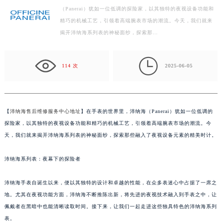
（Panerai）犹如一位低调的探险家，以其独特的夜视设备功能和
盐城市盐都区世纪大道5号盐城金融城写字楼1号楼16层1604室（需提前预约）
精巧的机械工艺，引领着高端腕表市场的潮流。今天，我们就来
泰州市海陵区永定东路399号置地商务中心东塔写字楼（华润万象城）17层1706室（需提前预约）
揭开沛纳海系列表的神秘面纱，探索那…
宁波市江北区大闸南路500号来福士广场办公楼20层2009室（需提前预约）
杭州市上城区钱江路1366号华润大厦写字楼A座5层503-5室（需提前预约）

金华市金东区东市南街777号金华万达广场写字楼4号楼22层2209室（需提前预约）
114 次
2025-06-05
绍兴市越城区胜利东路379号世茂天际中心写字楼8层805室（需提前预约）
嘉兴市南湖区广益路705号嘉兴世界贸易中心写字楼A座13层1304室（需提前预约）
南昌市红谷滩新区红谷中大道998号绿地双子塔（中央广场）A1座办公楼14层07室（需提前预约）
【
沛纳海售后维修服务中心地址
】在手表的世界里，沛纳海（Panerai）犹如一位低调的
济南市历下区经十路11111号华润中心写字楼（万象城）15层1508室（需提前预约）
探险家，以其独特的夜视设备功能和精巧的机械工艺，引领着高端腕表市场的潮流。今
广州市天河区天河路230号万菱汇国际中心写字楼A塔7层704室（需提前预约）
天，我们就来揭开沛纳海系列表的神秘面纱，探索那些融入了夜视设备元素的精美时计。
广州市越秀区环市东路371-375号世界贸易中心大厦南塔写字楼15层07室（需提前预约）
沛纳海系列表：夜幕下的探险者
深圳市罗湖区深南东路5001号华润大厦写字楼17层1701室（需提前预约）
惠州市惠城区江北文昌一路7号华贸大厦写字楼1座30层05室（需提前预约）
沛纳海手表自诞生以来，便以其独特的设计和卓越的性能，在众多表迷心中占据了一席之
厦门市思明区湖滨东路95号华润大厦写字楼B座11层1104室（需提前预约）
地。尤其在夜视功能方面，沛纳海不断推陈出新，将先进的夜视技术融入到手表之中，让
福州市鼓楼区五四路128-1号恒力城写字楼15层03室（需提前预约）
佩戴者在黑暗中也能清晰读取时间。接下来，让我们一起走进这些独具特色的沛纳海系列
成都市锦江区人民东路6号SAC东原中心写字楼24层2406B室（需提前预约）
表。