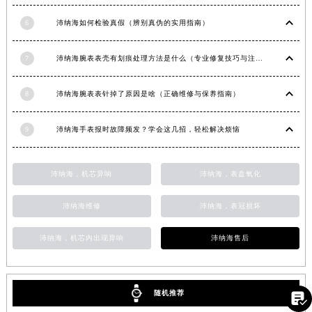
山东省枣庄市滕州市北辛路与善国路交叉口沛纳海售后服务中心（需提前预约）
6
沛纳海如何检验真假（辨别真伪的实用指南）
山东省淄博市张店区金晶大道沛纳海售后服务中心（需提前预约）
上海市黄浦区南京东路299号宏伊国际广场写字楼8层806室沛纳海售后服务中心（需提前预约）
7
沛纳海腕表表壳有划痕处理方法是什么（专业修复技巧与注意事项）
上海市徐汇区虹桥路3号港汇中心2座37层3705室沛纳海售后服务中心（需提前预约）
浙江省杭州市上城区钱江路1366号华润大厦A座5层503-5室沛纳海售后服务中心（需提前预约）
8
沛纳海腕表表针掉了原因是啥（正确维修与保养指南）
浙江省湖州市吴兴区劳动路沛纳海售后服务中心（需提前预约）
9
沛纳海手表报时故障频发？学会这几招，轻松解决烦恼
浙江省嘉兴市南湖区广益路705号嘉兴世界贸易中心A座13层1304室沛纳海售后服务中心（需提前预约）
浙江省金华市金东区东市南街777号金华万达广场4号楼22楼2209室沛纳海售后服务中心（需提前预约）
浙江省丽水市莲都区解放街沛纳海售后服务中心（需提前预约）
沛纳海，机芯异响
沛纳海，表盘氧化
浙江省宁波市江北区大闸南路500号来福士广场办公楼20层2009室沛纳海售后服务中心（需提前预约）
沛纳海维修
沛纳海，表冠损坏
浙江省衢州市柯城区上街沛纳海售后服务中心（需提前预约）
浙江省绍兴市越城区胜利东路379号世茂天际中心写字楼8层805室沛纳海售后服务中心（需提前预约）
沛纳海，机芯内出现异响
沛纳海售后
浙江省舟山市定海区解放东路沛纳海售后服务中心（需提前预约）
澳门特别行政区大堂区议事亭前地（新马路）沛纳海售后服务中心（需提前预约）
澳门特别行政区风顺堂区南湾大马路沛纳海售后服务中心（需提前预约）
随机推荐

澳门特别行政区花地玛堂区关闸广场沛纳海售后服务中心（需提前预约）