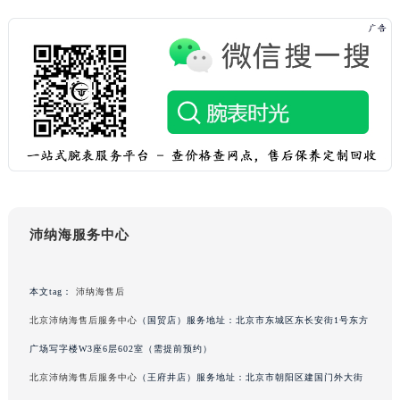
吉林省四平市铁东区紫气大路与南九经街交汇处沛纳海售后服务中心（需提前预约）
吉林省松原市宁江区五环大街沛纳海售后服务中心（需提前预约）
吉林省通化市东昌区环通乡江南大街沛纳海售后服务中心（需提前预约）
吉林省延边市延吉市解放路沛纳海售后服务中心（需提前预约）
辽宁省鞍山市铁东区站前街沛纳海售后服务中心（需提前预约）
辽宁省本溪市平山区胜利路沛纳海售后服务中心（需提前预约）
辽宁省朝阳市双塔区新华路沛纳海售后服务中心（需提前预约）
辽宁省丹东市振兴区七经街沛纳海售后服务中心（需提前预约）
辽宁省抚顺市新抚区东一路沛纳海售后服务中心（需提前预约）
沛纳海服务中心
辽宁省阜新市海州区解放大街沛纳海售后服务中心（需提前预约）
辽宁省葫芦岛市连山区中央路沛纳海售后服务中心（需提前预约）
本文tag：
沛纳海售后
辽宁省锦州市古塔区中央大街沛纳海售后服务中心（需提前预约）
辽宁省辽阳市白塔区新运大街沛纳海售后服务中心（需提前预约）
北京沛纳海售后服务中心
（国贸店）服务地址：北京市东城区东长安街1号东方
辽宁省盘锦市兴隆台区石油大街沛纳海售后服务中心（需提前预约）
广场写字楼W3座6层602室（需提前预约）
辽宁省铁岭市银州区南马路沛纳海售后服务中心（需提前预约）
北京沛纳海售后服务中心
（王府井店）服务地址：北京市朝阳区建国门外大街
辽宁省营口市站前区市府路与渤海大街交叉口沛纳海售后服务中心（需提前预约）