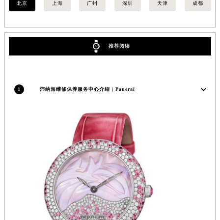
北京
上海
广州
深圳
天津
成都
福建省漳州市龙文区步港路沛纳海售后服务中心（需提前预约）
江苏省常州市新北区龙锦路1590号现代传媒中心5号楼10层1008室沛纳海售后服务中心（需提前预约）
江苏省淮安市清江浦区淮海北路沛纳海售后服务中心（需提前预约）
推荐阅读
江苏省连云港市海州区通灌北路沛纳海售后服务中心（需提前预约）
江苏省南京市秦淮区中山南路1号南京中心22层22-C1-C3室沛纳海售后服务中心（需提前预约）
江苏省宿迁市宿城区西湖路沛纳海售后服务中心（需提前预约）
1
沛纳海维修保养服务中心介绍 | Panerai
江苏省泰州市海陵区永定东路399号置地商务中心东塔（华润万象城）17层1706室沛纳海售后服务中心（需提前预约）
江苏省徐州市鼓楼区淮海东路29号苏宁广场IFC国际金融中心35层3508室沛纳海售后服务中心（需提前预约）
江苏省盐城市盐都区世纪大道5号盐城金融城写字楼1号楼16层1604室沛纳海售后服务中心（需提前预约）
江苏省扬州市邗江区国展路29号星耀天地写字楼1号楼18层1803室沛纳海售后服务中心（需提前预约）
江苏省镇江市京口区中山东路沛纳海售后服务中心（需提前预约）
江西省抚州市临川区赣东大道沛纳海售后服务中心（需提前预约）
江西省赣州市章贡区文清路沛纳海售后服务中心（需提前预约）
江西省吉安市吉州区井冈山大道沛纳海售后服务中心（需提前预约）
江西省景德镇市珠山区珠山中路沛纳海售后服务中心（需提前预约）
江西省九江市浔阳区浔阳路沛纳海售后服务中心（需提前预约）