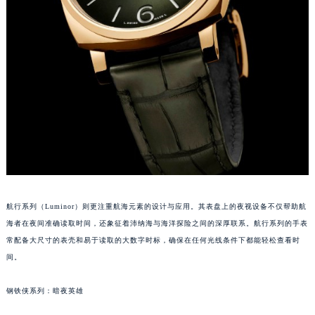
南宁市青秀区金湖路59号地王大厦12楼1224室（需提前预约）
合肥市蜀山区潜山路111号万象城华润大厦B座12楼03室（需提前预约）
泉州市丰泽区宝洲路729号浦西万达中心写字楼A座7楼709室（需提前预约）
青岛市南区山东路6号华润大厦B座22层04室（需提前预约）
烟台市芝罘区胜利路139号万达金融中心A座907室（需提前预约）
长春市朝阳区西安大路727号中银大厦A座(旺进大厦)18层09室（需提前预约）
贵阳市南明区都司高架桥路33号亨特国际金融中心14楼14D（需提前预约）
昆明市盘龙区北京路928号同德昆明广场写字楼10层06室（需提前预约）
石家庄市长安区中山东路39号勒泰中心写字楼B座13层07室（需提前预约）
西安市碑林区南关正街88号华侨城长安国际中心E座6楼10室（需提前预约）
航行系列（Luminor）则更注重航海元素的设计与应用。其表盘上的夜视设备不仅帮助航
海口市龙华区金贸东路5号海口华润大厦B座17层1707室（需提前预约）
海者在夜间准确读取时间，还象征着沛纳海与海洋探险之间的深厚联系。航行系列的手表
唐山市路南区新华东道100号万达广场写字楼A座10层1002室（需提前预约）
常配备大尺寸的表壳和易于读取的大数字时标，确保在任何光线条件下都能轻松查看时
台州市椒江区东海大道1800号腾达中心东1幢20楼2002室（需提前预约）
间。
内蒙古自治区呼和浩特市玉泉区大学西街70号华润万象城写字楼（鄂尔多斯大厦）23层2326室（需提前预约）
甘肃省兰州市七里河区西津西路16号兰州中心写字楼21层2102室（需提前预约）
钢铁侠系列：暗夜英雄
重庆市解放碑渝中区民权路28号英利国际金融中心写字楼20层01室（需提前预约）