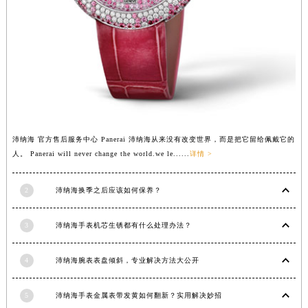
江西省南昌市红谷滩新区红谷中大道998号绿地双子塔（中央广场）A1座办公楼14层1407室沛纳海售后服务中心（需提前预约）
江西省萍乡市安源区萍安北大道与康庄路交叉口沛纳海售后服务中心（需提前预约）
江西省上饶市信州区滨江西路沛纳海售后服务中心（需提前预约）
江西省新余市渝水区北湖西路沛纳海售后服务中心（需提前预约）
江西省宜春市袁州区中山中路沛纳海售后服务中心（需提前预约）
江西省鹰潭市月湖区胜利东路沛纳海售后服务中心（需提前预约）
山东省德州市德城区东风中路沛纳海售后服务中心（需提前预约）
沛纳海 官方售后服务中心 Panerai 沛纳海从来没有改变世界，而是把它留给佩戴它的
山东省东营市东营区济南路沛纳海售后服务中心（需提前预约）
人。 Panerai will never change the world.we le......
详情 >
山东省济南市历下区经十路11111号华润中心写字楼（万象城）15层1508室沛纳海售后服务中心（需提前预约）
山东省济宁市任城区太白楼路沛纳海售后服务中心（需提前预约）
2
沛纳海换季之后应该如何保养？
山东省莱芜市文化南路8号银座商城名表维修一楼名表维修沛纳海售后服务中心（需提前预约）
山东省临沂市兰山区解放路沛纳海售后服务中心（需提前预约）
3
沛纳海手表机芯生锈都有什么处理办法？
山东省日照市东港区烟台路沛纳海售后服务中心（需提前预约）
4
沛纳海腕表表盘倾斜，专业解决方法大公开
山东省泰安市泰山区财源街道泰山大街沛纳海售后服务中心（需提前预约）
山东省威海市环翠区新威海路89号振华商厦一楼名表维修沛纳海售后服务中心（需提前预约）
5
沛纳海手表金属表带发黄如何翻新？实用解决妙招
山东省潍坊市奎文区东风东街沛纳海售后服务中心（需提前预约）