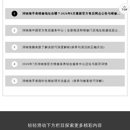
澳门特别行政区花王堂区大三巴商圈沛纳海售后服务中心（需提前预约）

1
澳门特别行政区嘉模堂区官也街沛纳海售后服务中心（需提前预约）
沛纳海手表维修地址在哪？2026年8月最新官方售后网点公告与维修保养信息！
澳门省路氹城市金光大道沛纳海售后服务中心（需提前预约）
澳门特别行政区望德堂区塔石广场沛纳海售后服务中心（需提前预约）
2
沛纳海中国官方售后服务中心｜全新电话和维修门店地址权威信息公告（2026年7月最新）
福建省福州市鼓楼区五四路128-1号恒力城写字楼15层03室沛纳海售后服务中心（需提前预约）
福建省厦门市思明区湖滨东路95号万象城华润大厦B座11层1104室沛纳海售后服务中心（需提前预约）
3
沛纳海腕表脏了解决技巧深度解析(保养与清洁的正确方法)
广东省潮州市潮安区新风路与潮汕路交汇处沛纳海售后服务中心（需提前预约）
广东省广州市天河区天河路230号万菱汇国际中心A塔7层704室沛纳海售后服务中心（需提前预约）
4
2026年7月沛纳海官方维修保养综合服务中心迁址与新开详情
广东省广州市越秀区环市东路371-375号世界贸易中心大厦南塔15层1507室沛纳海售后服务中心（需提前预约）
广东省河源市源城区越王大道沛纳海售后服务中心（需提前预约）
5
沛纳海手表指针生锈处理方法盘点（保养与修复技巧详解）
广东省惠州市惠城区江北文昌一路7号华贸大厦1座30层3005室沛纳海售后服务中心（需提前预约）
广东省江门市蓬江区广场西路沛纳海售后服务中心（需提前预约）
广东省揭阳市榕城进贤门步行街沛纳海售后服务中心（需提前预约）
广东省茂名市电白区水东街道迎宾大道沛纳海售后服务中心（需提前预约）
广东省梅州市梅江区金燕大道沛纳海售后服务中心（需提前预约）
轻轻滑动下方栏目探索更多精彩内容
广东省清远市清城区湖西路沛纳海售后服务中心（需提前预约）