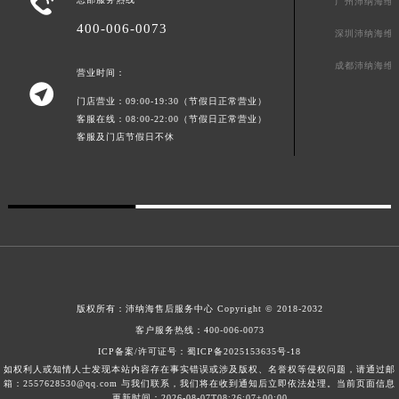

广州沛纳海维
广西壮族自治区来宾市兴宾区桂中大道沛纳海售后服务中心（需提前预约）
400-006-0073
深圳沛纳海维
广西壮族自治区柳州市城中区中山中路沛纳海售后服务中心（需提前预约）
成都沛纳海维
广西壮族自治区钦州市钦南区金海湾东大街沛纳海售后服务中心（需提前预约）
营业时间：

广西壮族自治区梧州市万秀区龙湖镇高旺路沛纳海售后服务中心（需提前预约）
门店营业：09:00-19:30（节假日正常营业）
广西壮族自治区玉林市玉州区金玉路沛纳海售后服务中心（需提前预约）
客服在线：08:00-22:00（节假日正常营业）
客服及门店节假日不休
海南省儋州市儋州市那大镇兰洋北路沛纳海售后服务中心（需提前预约）
海南省东方市八所镇解放西路沛纳海售后服务中心（需提前预约）
海南省琼海市嘉积镇东风路沛纳海售后服务中心（需提前预约）
海南省三沙市西沙区西沙群岛永兴岛北京路沛纳海售后服务中心（需提前预约）
海南省三亚市吉阳区迎宾路沛纳海售后服务中心（需提前预约）
海南省万宁市万城镇解放路沛纳海售后服务中心（需提前预约）
海南省文昌市文城镇教育东路沛纳海售后服务中心（需提前预约）
版权所有：
沛纳海售后服务中心
Copyright © 2018-2032
海南省五指山市通什镇三月三大道沛纳海售后服务中心（需提前预约）
客户服务热线：
400-006-0073
香港特别行政区尖沙咀区油尖旺区广东道沛纳海售后服务中心（需提前预约）
ICP备案/许可证号：
蜀ICP备2025153635号-18
香港特别行政区金钟区中西区金钟道沛纳海售后服务中心（需提前预约）
如权利人或知情人士发现本站内容存在事实错误或涉及版权、名誉权等侵权问题，请通过邮
箱：2557628530@qq.com 与我们联系，我们将在收到通知后立即依法处理。当前页面信息
香港特别行政区九龙区油尖旺区弥敦道沛纳海售后服务中心（需提前预约）
更新时间：2026-08-07T08:26:07+00:00