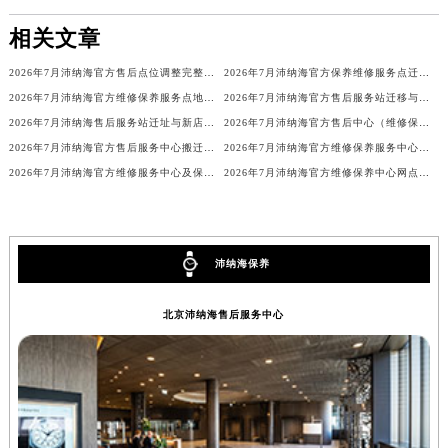
安徽省滁州市琅琊区南谯北路沛纳海售后服务中心（需提前预约）
相关文章
安徽省阜阳市颍州区颍州北路沛纳海售后服务中心（需提前预约）
2026年7月沛纳海官方售后点位调整完整补充版（含搬迁与增设）
2026年7月沛纳海官方保养维修服务点迁址与新开业信息速递
安徽省淮北市相山区淮海路沛纳海售后服务中心（需提前预约）
2026年7月沛纳海官方维修保养服务点地址调整与新开补充最终速览
2026年7月沛纳海官方售后服务站迁移与新店开业补充提示
安徽省淮南市田家庵区国庆中路沛纳海售后服务中心（需提前预约）
2026年7月沛纳海售后服务站迁址与新店开业官方公示
2026年7月沛纳海官方售后中心（维修保养）迁址及新设补充说明文件最终公示
安徽省黄山市屯溪区黄山西路沛纳海售后服务中心（需提前预约）
2026年7月沛纳海官方售后服务中心搬迁与增设补充通知
2026年7月沛纳海官方维修保养服务中心调整明细（迁址新开）
安徽省六安市金安区解放中路沛纳海售后服务中心（需提前预约）
2026年7月沛纳海官方维修服务中心及保养站最新布局补充图示说明内容公开
2026年7月沛纳海官方维修保养中心网点地址变更及新开清单正式发布定稿
安徽省马鞍山市雨山区湖南西路沛纳海售后服务中心（需提前预约）
安徽省宿州市埇桥区人民中路沛纳海售后服务中心（需提前预约）
安徽省铜陵市铜官区石城大道沛纳海售后服务中心（需提前预约）
沛纳海保养
安徽省芜湖市镜湖区中山路步行街沛纳海售后服务中心（需提前预约）
安徽省宣城市宣州区叠嶂西路沛纳海售后服务中心（需提前预约）
北京沛纳海售后服务中心
福建省龙岩市新罗区九一南路沛纳海售后服务中心（需提前预约）
福建省南平市建阳区人民西路沛纳海售后服务中心（需提前预约）
福建省宁德市蕉城区天湖东路沛纳海售后服务中心（需提前预约）
福建省莆田市城厢区霞林街道荔华东大道沛纳海售后服务中心（需提前预约）
福建省三明市三元区东乾二路沛纳海售后服务中心（需提前预约）