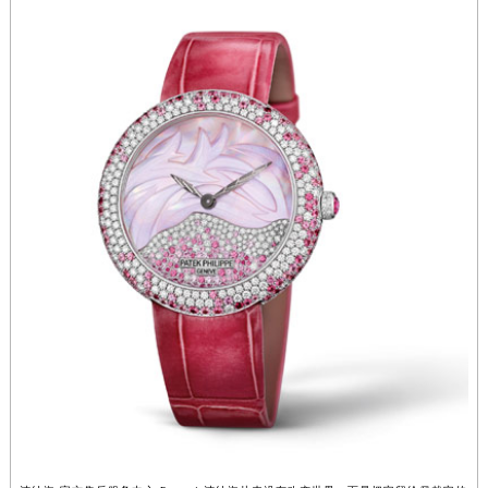
江西省南昌市红谷滩新区红谷中大道998号绿地双子塔（中央广场）A1座办公楼14层1407室沛纳海售后服务中心（需提前预约）
江西省萍乡市安源区萍安北大道与康庄路交叉口沛纳海售后服务中心（需提前预约）
江西省上饶市信州区滨江西路沛纳海售后服务中心（需提前预约）
江西省新余市渝水区北湖西路沛纳海售后服务中心（需提前预约）
江西省宜春市袁州区中山中路沛纳海售后服务中心（需提前预约）
江西省鹰潭市月湖区胜利东路沛纳海售后服务中心（需提前预约）
山东省德州市德城区东风中路沛纳海售后服务中心（需提前预约）
山东省东营市东营区济南路沛纳海售后服务中心（需提前预约）
山东省济南市历下区经十路11111号华润中心写字楼（万象城）15层1508室沛纳海售后服务中心（需提前预约）
山东省济宁市任城区太白楼路沛纳海售后服务中心（需提前预约）
山东省莱芜市文化南路8号银座商城名表维修一楼名表维修沛纳海售后服务中心（需提前预约）
山东省临沂市兰山区解放路沛纳海售后服务中心（需提前预约）
山东省日照市东港区烟台路沛纳海售后服务中心（需提前预约）
山东省泰安市泰山区财源街道泰山大街沛纳海售后服务中心（需提前预约）
山东省威海市环翠区新威海路89号振华商厦一楼名表维修沛纳海售后服务中心（需提前预约）
山东省潍坊市奎文区东风东街沛纳海售后服务中心（需提前预约）