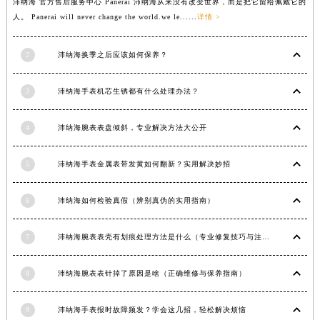
沛纳海 官方售后服务中心 Panerai 沛纳海从来没有改变世界，而是把它留给佩戴它的
山东省枣庄市滕州市北辛路与善国路交叉口沛纳海售后服务中心（需提前预约）
人。 Panerai will never change the world.we le......
详情 >
山东省淄博市张店区金晶大道沛纳海售后服务中心（需提前预约）
上海市黄浦区南京东路299号宏伊国际广场写字楼8层806室沛纳海售后服务中心（需提前预约）
2
沛纳海换季之后应该如何保养？
上海市徐汇区虹桥路3号港汇中心2座37层3705室沛纳海售后服务中心（需提前预约）
3
沛纳海手表机芯生锈都有什么处理办法？
浙江省杭州市上城区钱江路1366号华润大厦A座5层503-5室沛纳海售后服务中心（需提前预约）
浙江省湖州市吴兴区劳动路沛纳海售后服务中心（需提前预约）
4
沛纳海腕表表盘倾斜，专业解决方法大公开
浙江省嘉兴市南湖区广益路705号嘉兴世界贸易中心A座13层1304室沛纳海售后服务中心（需提前预约）
浙江省金华市金东区东市南街777号金华万达广场4号楼22楼2209室沛纳海售后服务中心（需提前预约）
5
沛纳海手表金属表带发黄如何翻新？实用解决妙招
浙江省丽水市莲都区解放街沛纳海售后服务中心（需提前预约）
浙江省宁波市江北区大闸南路500号来福士广场办公楼20层2009室沛纳海售后服务中心（需提前预约）
6
沛纳海如何检验真假（辨别真伪的实用指南）
浙江省衢州市柯城区上街沛纳海售后服务中心（需提前预约）
浙江省绍兴市越城区胜利东路379号世茂天际中心写字楼8层805室沛纳海售后服务中心（需提前预约）
7
沛纳海腕表表壳有划痕处理方法是什么（专业修复技巧与注意事项）
浙江省舟山市定海区解放东路沛纳海售后服务中心（需提前预约）
8
沛纳海腕表表针掉了原因是啥（正确维修与保养指南）
澳门特别行政区大堂区议事亭前地（新马路）沛纳海售后服务中心（需提前预约）
澳门特别行政区风顺堂区南湾大马路沛纳海售后服务中心（需提前预约）
9
沛纳海手表报时故障频发？学会这几招，轻松解决烦恼
澳门特别行政区花地玛堂区关闸广场沛纳海售后服务中心（需提前预约）