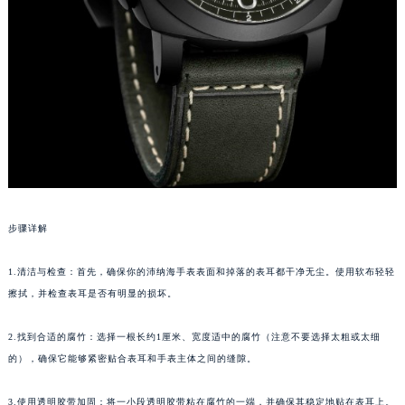
南宁市青秀区金湖路59号地王大厦12楼1224室（需提前预约）
合肥市蜀山区潜山路111号万象城华润大厦B座12楼03室（需提前预约）
泉州市丰泽区宝洲路729号浦西万达中心写字楼A座7楼709室（需提前预约）
青岛市南区山东路6号华润大厦B座22层04室（需提前预约）
烟台市芝罘区胜利路139号万达金融中心A座907室（需提前预约）
长春市朝阳区西安大路727号中银大厦A座(旺进大厦)18层09室（需提前预约）
贵阳市南明区都司高架桥路33号亨特国际金融中心14楼14D（需提前预约）
昆明市盘龙区北京路928号同德昆明广场写字楼10层06室（需提前预约）
石家庄市长安区中山东路39号勒泰中心写字楼B座13层07室（需提前预约）
步骤详解
西安市碑林区南关正街88号华侨城长安国际中心E座6楼10室（需提前预约）
海口市龙华区金贸东路5号海口华润大厦B座17层1707室（需提前预约）
1.清洁与检查：首先，确保你的沛纳海手表表面和掉落的表耳都干净无尘。使用软布轻轻
擦拭，并检查表耳是否有明显的损坏。
唐山市路南区新华东道100号万达广场写字楼A座10层1002室（需提前预约）
台州市椒江区东海大道1800号腾达中心东1幢20楼2002室（需提前预约）
2.找到合适的腐竹：选择一根长约1厘米、宽度适中的腐竹（注意不要选择太粗或太细
内蒙古自治区呼和浩特市玉泉区大学西街70号华润万象城写字楼（鄂尔多斯大厦）23层2326室（需提前预约）
的），确保它能够紧密贴合表耳和手表主体之间的缝隙。
甘肃省兰州市七里河区西津西路16号兰州中心写字楼21层2102室（需提前预约）
重庆市解放碑渝中区民权路28号英利国际金融中心写字楼20层01室（需提前预约）
3.使用透明胶带加固：将一小段透明胶带粘在腐竹的一端，并确保其稳定地贴在表耳上。