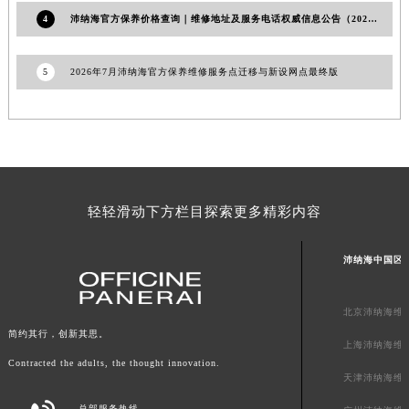
广东省汕头市龙湖区长平路沛纳海售后服务中心（需提前预约）
4
沛纳海官方保养价格查询｜维修地址及服务电话权威信息公告（2026年7月最新）
广东省汕尾市城区香洲街道园林社区翠园街沛纳海售后服务中心（需提前预约）
广东省韶关市武江区芙蓉新区与老城中心交汇处沛纳海售后服务中心（需提前预约）
5
2026年7月沛纳海官方保养维修服务点迁移与新设网点最终版
广东省深圳市罗湖区深南东路5001号华润大厦17层1701室沛纳海售后服务中心（需提前预约）
广东省阳江市江城区东风一路沛纳海售后服务中心（需提前预约）
广东省云浮市云城区金山路沛纳海售后服务中心（需提前预约）
广东省湛江市赤坎区观海北路沛纳海售后服务中心（需提前预约）
广东省肇庆市端州区信安大道与砚都大道交汇处沛纳海售后服务中心（需提前预约）
轻轻滑动下方栏目探索更多精彩内容
广西壮族自治区百色市右江区中山二路沛纳海售后服务中心（需提前预约）
广西壮族自治区北海市海城区北京路沛纳海售后服务中心（需提前预约）
沛纳海中国区
广西壮族自治区崇左市江州区石景林街道友谊大道与丽川路交汇处沛纳海售后服务中心（需提前预约）
广西壮族自治区防城港市港口区金花茶大道沛纳海售后服务中心（需提前预约）
北京沛纳海维
广西壮族自治区贵港市港北区港城街道布山大道与仙衣路交叉口沛纳海售后服务中心（需提前预约）
简约其行，创新其思。
上海沛纳海维
广西壮族自治区桂林市秀峰区红岭路沛纳海售后服务中心（需提前预约）
Contracted the adults, the thought innovation.
广西壮族自治区河池市金城江区金城江街道朝阳路沛纳海售后服务中心（需提前预约）
天津沛纳海维
广西壮族自治区贺州市八步区城东街道灵峰南路沛纳海售后服务中心（需提前预约）
总部服务热线