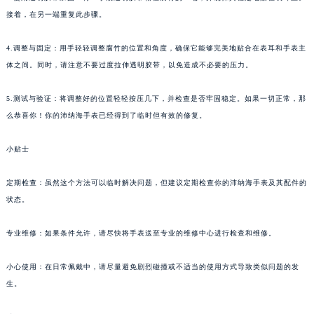
黑龙江省大庆市萨尔图区会战大街沛纳海售后服务中心（需提前预约）
接着，在另一端重复此步骤。
黑龙江省鹤岗市向阳区红军路沛纳海售后服务中心（需提前预约）
4.调整与固定：用手轻轻调整腐竹的位置和角度，确保它能够完美地贴合在表耳和手表主
黑龙江省黑河市爱辉区中央街沛纳海售后服务中心（需提前预约）
体之间。同时，请注意不要过度拉伸透明胶带，以免造成不必要的压力。
黑龙江省鸡西市鸡冠区红军路沛纳海售后服务中心（需提前预约）
黑龙江省佳木斯市向阳区长安路沛纳海售后服务中心（需提前预约）
5.测试与验证：将调整好的位置轻轻按压几下，并检查是否牢固稳定。如果一切正常，那
黑龙江省牡丹江市东安区太平路沛纳海售后服务中心（需提前预约）
么恭喜你！你的沛纳海手表已经得到了临时但有效的修复。
黑龙江省七台河市桃山区大同街沛纳海售后服务中心（需提前预约）
小贴士
黑龙江省齐齐哈尔市龙沙区龙华路沛纳海售后服务中心（需提前预约）
黑龙江省双鸭山市尖山区新兴大街沛纳海售后服务中心（需提前预约）
定期检查：虽然这个方法可以临时解决问题，但建议定期检查你的沛纳海手表及其配件的
黑龙江省绥化市北林区新华街与康庄路交叉口沛纳海售后服务中心（需提前预约）
状态。
黑龙江省伊春市伊美区通河路沛纳海售后服务中心（需提前预约）
吉林省白城市洮北区明仁南街沛纳海售后服务中心（需提前预约）
专业维修：如果条件允许，请尽快将手表送至专业的维修中心进行检查和维修。
吉林省白山市浑江区浑江大街沛纳海售后服务中心（需提前预约）
小心使用：在日常佩戴中，请尽量避免剧烈碰撞或不适当的使用方式导致类似问题的发
吉林省吉林市船营区河南街沛纳海售后服务中心（需提前预约）
生。
吉林省辽源市龙山区人民大街沛纳海售后服务中心（需提前预约）
吉林省梅河口市新华街道梅河大街沛纳海售后服务中心（需提前预约）