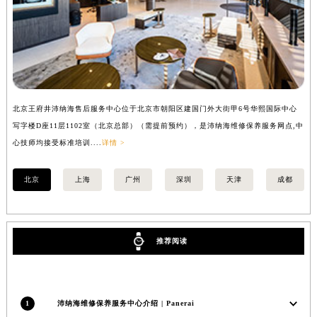
福建省漳州市龙文区步港路沛纳海售后服务中心（需提前预约）
江苏省常州市新北区龙锦路1590号现代传媒中心5号楼10层1008室沛纳海售后服务中心（需提前预约）
江苏省淮安市清江浦区淮海北路沛纳海售后服务中心（需提前预约）
江苏省连云港市海州区通灌北路沛纳海售后服务中心（需提前预约）
江苏省南京市秦淮区中山南路1号南京中心22层22-C1-C3室沛纳海售后服务中心（需提前预约）
北京王府井沛纳海售后服务中心位于北京市朝阳区建国门外大街甲6号华熙国际中心
上
江苏省宿迁市宿城区西湖路沛纳海售后服务中心（需提前预约）
写字楼D座11层1102室（北京总部）（需提前预约），是沛纳海维修保养服务网点,中
（
江苏省泰州市海陵区永定东路399号置地商务中心东塔（华润万象城）17层1706室沛纳海售后服务中心（需提前预约）
心技师均接受标准培训....
详情 >
江苏省徐州市鼓楼区淮海东路29号苏宁广场IFC国际金融中心35层3508室沛纳海售后服务中心（需提前预约）
江苏省盐城市盐都区世纪大道5号盐城金融城写字楼1号楼16层1604室沛纳海售后服务中心（需提前预约）
北京
上海
广州
深圳
天津
成都
江苏省扬州市邗江区国展路29号星耀天地写字楼1号楼18层1803室沛纳海售后服务中心（需提前预约）
江苏省镇江市京口区中山东路沛纳海售后服务中心（需提前预约）
江西省抚州市临川区赣东大道沛纳海售后服务中心（需提前预约）
推荐阅读
江西省赣州市章贡区文清路沛纳海售后服务中心（需提前预约）
江西省吉安市吉州区井冈山大道沛纳海售后服务中心（需提前预约）
江西省景德镇市珠山区珠山中路沛纳海售后服务中心（需提前预约）
1
沛纳海维修保养服务中心介绍 | Panerai
江西省九江市浔阳区浔阳路沛纳海售后服务中心（需提前预约）