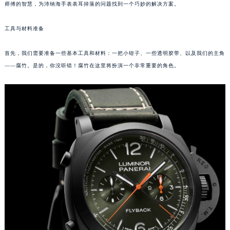
师傅的智慧，为沛纳海手表表耳掉落的问题找到一个巧妙的解决方案。
重庆市江北区观音桥步行街2号融恒时代广场写字楼9层902室（需提前预约）
长沙市芙蓉区定王台街道建湘路393号世茂环球金融中心写字楼（芙蓉广场）10层13室（需提前预约）
工具与材料准备
郑州市二七区铭功路10号华润大厦写字楼29层2905室（需提前预约）
太原市迎泽区解放路15号亨得利名表服务中心（品牌授权店）3层整层（需提前预约）
首先，我们需要准备一些基本工具和材料：一把小钳子、一些透明胶带、以及我们的主角
——腐竹。是的，你没听错！腐竹在这里将扮演一个非常重要的角色。
沈阳市沈河区中街路137号亨得利名表服务中心（品牌授权店）1层整层（需提前预约）
沈阳市沈河区中街路83号亨得利名表服务中心（品牌授权店）1层整层（需提前预约）
乌鲁木齐市天山区红山路26号时代广场（CCMALL）C座17层17-B（需提前预约）
温州市鹿城区锦绣路1067号置信广场10层1015室（需提前预约）
哈尔滨市道里区友谊西路600号富力中心T2座写字楼29层03室（需提前预约）
大连市中山区人民路15号国际金融大厦7层G室（需提前预约）
佛山市禅城区季华五路57号万科金融中心C座12层1205室（需提前预约）
东莞市东城街道鸿福东路1号民盈国贸中心T1写字楼9层907室（需提前预约）
无锡市梁溪区人民中路139号恒隆广场写字楼1座11层1104室（需提前预约）
南通市崇川区工农路57号圆融广场写字楼16层1603室（需提前预约）
苏州市苏州工业园区星港街199号苏州中心办公楼C座22层08室（需提前预约）
武汉市江汉区解放大道686号世界贸易大厦38层09室（需提前预约）