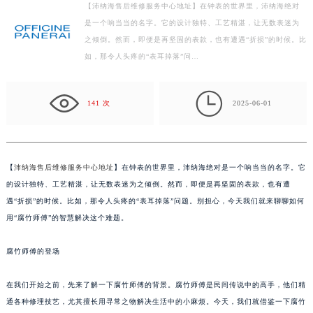
【沛纳海售后维修服务中心地址】在钟表的世界里，沛纳海绝对
盐城市盐都区世纪大道5号盐城金融城写字楼1号楼16层1604室（需提前预约）
是一个响当当的名字。它的设计独特、工艺精湛，让无数表迷为
泰州市海陵区永定东路399号置地商务中心东塔写字楼（华润万象城）17层1706室（需提前预约）
之倾倒。然而，即便是再坚固的表款，也有遭遇“折损”的时候。比
宁波市江北区大闸南路500号来福士广场办公楼20层2009室（需提前预约）
如，那令人头疼的“表耳掉落”问…
杭州市上城区钱江路1366号华润大厦写字楼A座5层503-5室（需提前预约）
金华市金东区东市南街777号金华万达广场写字楼4号楼22层2209室（需提前预约）

141 次
2025-06-01
绍兴市越城区胜利东路379号世茂天际中心写字楼8层805室（需提前预约）
嘉兴市南湖区广益路705号嘉兴世界贸易中心写字楼A座13层1304室（需提前预约）
南昌市红谷滩新区红谷中大道998号绿地双子塔（中央广场）A1座办公楼14层07室（需提前预约）
【
沛纳海售后维修服务中心地址
】在钟表的世界里，沛纳海绝对是一个响当当的名字。它
济南市历下区经十路11111号华润中心写字楼（万象城）15层1508室（需提前预约）
的设计独特、工艺精湛，让无数表迷为之倾倒。然而，即便是再坚固的表款，也有遭
广州市天河区天河路230号万菱汇国际中心写字楼A塔7层704室（需提前预约）
遇“折损”的时候。比如，那令人头疼的“表耳掉落”问题。别担心，今天我们就来聊聊如何
广州市越秀区环市东路371-375号世界贸易中心大厦南塔写字楼15层07室（需提前预约）
用“腐竹师傅”的智慧解决这个难题。
深圳市罗湖区深南东路5001号华润大厦写字楼17层1701室（需提前预约）
惠州市惠城区江北文昌一路7号华贸大厦写字楼1座30层05室（需提前预约）
腐竹师傅的登场
厦门市思明区湖滨东路95号华润大厦写字楼B座11层1104室（需提前预约）
在我们开始之前，先来了解一下腐竹师傅的背景。腐竹师傅是民间传说中的高手，他们精
福州市鼓楼区五四路128-1号恒力城写字楼15层03室（需提前预约）
通各种修理技艺，尤其擅长用寻常之物解决生活中的小麻烦。今天，我们就借鉴一下腐竹
成都市锦江区人民东路6号SAC东原中心写字楼24层2406B室（需提前预约）