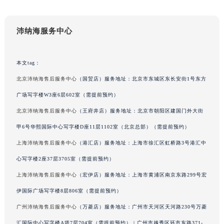
辽宁省沈阳市沈河区中街路137号亨得利名表维修授权店1楼沛纳海售后服务中心（需提前预约）
辽宁省沈阳市沈河区中街路83号亨得利名表维修授权店1楼沛纳海售后服务中心（需提前预约）
沛纳海服务中心
北京市朝阳区建国门外大街甲6号华熙国际中心D座11层1102室沛纳海售后服务中心（北京总部）（需提前预约）
北京市东城区东长安街1号王府井东方广场W3座6层602室沛纳海售后服务中心（需提前预约）
本文tag：
河北省保定市竞秀区朝阳北大街北国先天下沛纳海售后服务中心（需提前预约）
北京沛纳海售后服务中心
（国贸店）服务地址：北京市东城区东长安街1号东方
内蒙古自治区阿拉善盟市左旗土尔扈特大街沛纳海售后服务中心（需提前预约）
内蒙古自治区巴彦淖尔市临河区新华街沛纳海售后服务中心（需提前预约）
广场写字楼W3座6层602室（需提前预约）
内蒙古自治区包头市青山区幸福路甲3号王府井百货名表维修沛纳海售后服务中心（需提前预约）
北京沛纳海售后服务中心
（王府井店）服务地址：北京市朝阳区建国门外大街
内蒙古自治区赤峰市红山区哈达街沛纳海售后服务中心（需提前预约）
甲6号华熙国际中心写字楼D座11层1102室（北京总部）（需提前预约）
内蒙古自治区鄂尔多斯市东胜区伊金霍洛街沛纳海售后服务中心（需提前预约）
上海沛纳海售后服务中心
（港汇店）服务地址：上海市徐汇区虹桥路3号港汇中
内蒙古自治区呼伦贝尔市海拉尔区中央街沛纳海售后服务中心（需提前预约）
心写字楼2座37层3705室（需提前预约）
内蒙古自治区通辽市科尔沁区明仁大街沛纳海售后服务中心（需提前预约）
上海沛纳海售后服务中心
（宏伊店）服务地址：上海市黄浦区南京东路299号宏
内蒙古自治区乌海市海勃湾区人民南路沛纳海售后服务中心（需提前预约）
伊国际广场写字楼8层806室（需提前预约）
内蒙古自治区乌兰察布市集宁区恩和大街沛纳海售后服务中心（需提前预约）
内蒙古自治区锡林郭勒盟市锡林浩特市光明街与额尔敦路交叉口沛纳海售后服务中心（需提前预约）
广州沛纳海售后服务中心
（万菱店）服务地址：广州市天河区天河路230号万菱
内蒙古自治区兴安盟市乌兰浩特市兴安大街沛纳海售后服务中心（需提前预约）
汇国际中心写字楼A塔7层704室（需提前预约） | 广州市越秀区环市东路371-