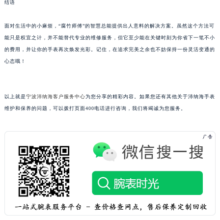
结语
吉林省四平市铁东区紫气大路与南九经街交汇处沛纳海售后服务中心（需提前预约）
吉林省松原市宁江区五环大街沛纳海售后服务中心（需提前预约）
面对生活中的小麻烦，“腐竹师傅”的智慧总能提供出人意料的解决方案。虽然这个方法可
吉林省通化市东昌区环通乡江南大街沛纳海售后服务中心（需提前预约）
能只是权宜之计，并不能替代专业的维修服务，但它至少能在关键时刻为你省下一笔不小
的费用，并让你的手表再次焕发光彩。记住，在追求完美之余也不妨保持一份灵活变通的
吉林省延边市延吉市解放路沛纳海售后服务中心（需提前预约）
心态哦！
辽宁省鞍山市铁东区站前街沛纳海售后服务中心（需提前预约）
辽宁省本溪市平山区胜利路沛纳海售后服务中心（需提前预约）
辽宁省朝阳市双塔区新华路沛纳海售后服务中心（需提前预约）
以上就是
宁波沛纳海客户服务中心
为您分享的精彩内容。如果您还有其他关于沛纳海手表
辽宁省丹东市振兴区七经街沛纳海售后服务中心（需提前预约）
维护和保养的问题，可以拨打页面400电话进行咨询，我们将竭诚为您服务。
辽宁省抚顺市新抚区东一路沛纳海售后服务中心（需提前预约）
辽宁省阜新市海州区解放大街沛纳海售后服务中心（需提前预约）
辽宁省葫芦岛市连山区中央路沛纳海售后服务中心（需提前预约）
辽宁省锦州市古塔区中央大街沛纳海售后服务中心（需提前预约）
辽宁省辽阳市白塔区新运大街沛纳海售后服务中心（需提前预约）
辽宁省盘锦市兴隆台区石油大街沛纳海售后服务中心（需提前预约）
辽宁省铁岭市银州区南马路沛纳海售后服务中心（需提前预约）
辽宁省营口市站前区市府路与渤海大街交叉口沛纳海售后服务中心（需提前预约）