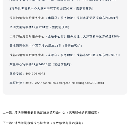
山西省大同市平城区迎宾街沛纳海售后服务中心（需提前预约）
375号世界贸易中心大厦南塔写字楼15层07室（需提前预约）
预约入口
关闭
山西省晋城市城区黄华街沛纳海售后服务中心（需提前预约）
深圳沛纳海售后服务中心
（华润店）服务地址：深圳市罗湖区深南东路5001号
山西省晋中市榆次区顺城街沛纳海售后服务中心（需提前预约）
华润大厦写字楼17层1701室（需提前预约）
立即预约
山西省临汾市尧都区解放路沛纳海售后服务中心（需提前预约）
天津沛纳海售后服务中心
（金融中心店）服务地址：天津市和平区赤峰道136号
山西省吕梁市离石区永宁中路与建设街交叉口沛纳海售后服务中心（需提前预约）
提前预约免排队，到店即享服务
预约时间有变无需取消，可随时重新预约
天津国际金融中心写字楼26层2603室（需提前预约）
山西省朔州市朔城区怡西路与鄯阳西街交汇处沛纳海售后服务中心（需提前预约）
山西省忻州市忻府区和平东街与七一南路交叉口沛纳海售后服务中心（需提前预约）
成都沛纳海售后服务中心
（东原店）服务地址：成都市锦江区人民东路6号SAC
山西省阳泉市郊区平阳东街与新城大道交叉口沛纳海售后服务中心（需提前预约）
东原中心写字楼24层2406B室（需提前预约）
山西省运城市盐湖区河东街沛纳海售后服务中心（需提前预约）
服务专线：
400-006-0073
山西省长治市潞州区英雄中路沛纳海售后服务中心（需提前预约）
本页链接：
http://www.paneraifw.com/problems/ningbo/6235.html
山西省太原市迎泽区迎泽街道解放路15号亨得利名表维修授权店3楼沛纳海售后服务中心（需提前预约）
天津市和平区赤峰道136号天津国际金融中心26层2603室沛纳海售后服务中心（需提前预约）
安徽省安庆市迎江区人民路沛纳海售后服务中心（需提前预约）
安徽省蚌埠市蚌山区淮河路沛纳海售后服务中心（需提前预约）
上一篇:
沛纳海腕表表针脱落解决技巧是什么（腕表维修的实用指南）
安徽省亳州市谯城区魏武大道沛纳海售后服务中心（需提前预约）
下一篇:
沛纳海进水解决办法大全（有效修复与保养指南）
安徽省池州市贵池区长江路沛纳海售后服务中心（需提前预约）