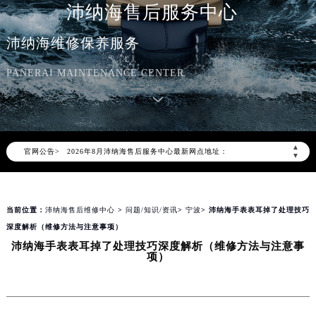
沛纳海售后服务中心
沛纳海维修保养服务
PANERAI MAINTENANCE CENTER
2026年8月沛纳海中国区售后服务网络优化升级公告
2026年8月沛纳海全国官方售后客户服务热线：400-006-0073
沛纳海官方全国统一服务热线400-006-0073，服务覆盖中国大陆、香港、澳门、台湾全部区域（非大陆需加拨“+86”）
2026年8月沛纳海售后服务中心最新网点地址：
▲
官网公告>
北京市朝阳区建国门外大街甲6号华熙国际中心写字楼D座11层1102室（北京总部）（需提前预约）
▼
北京市东城区东长安街1号东方广场写字楼W3座6层602室（需提前预约）
天津市和平区赤峰道136号天津国际金融中心写字楼26层2603室（需提前预约）
当前位置：
沛纳海售后维修中心
>
问题/知识/资讯
>
宁波
> 沛纳海手表表耳掉了处理技巧
上海市徐汇区虹桥路3号港汇中心写字楼2座37层3705室（需提前预约）
深度解析（维修方法与注意事项）
上海市黄浦区南京东路299号宏伊国际广场写字楼8层806室（需提前预约）
沛纳海手表表耳掉了处理技巧深度解析（维修方法与注意事
南京市秦淮区中山南路1号（新街口）南京中心写字楼22层C1-1室（需提前预约）
项）
常州市新北区龙锦路1590号现代传媒中心写字楼5号楼10层1008室（需提前预约）
徐州市鼓楼区淮海东路29号苏宁广场IFC国际金融中心写字楼35层3508室（需提前预约）
扬州市邗江区国展路29号星耀天地写字楼1号楼18层1803室（需提前预约）