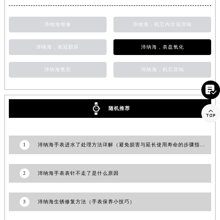
澳门特别行政区花王堂区大三巴商圈沛纳海售后服务中心（需提前预约）
澳门特别行政区嘉模堂区官也街沛纳海售后服务中心（需提前预约）
沛纳海维修
沛纳海，机芯内出现异响
澳门省路氹城市金光大道沛纳海售后服务中心（需提前预约）
沛纳海，表冠损坏
沛纳海，表盘氧化
澳门特别行政区望德堂区塔石广场沛纳海售后服务中心（需提前预约）
福建省福州市鼓楼区五四路128-1号恒力城写字楼15层03室沛纳海售后服务中心（需提前预约）
沛纳海售后
沛纳海，机芯异响
福建省厦门市思明区湖滨东路95号万象城华润大厦B座11层1104室沛纳海售后服务中心（需提前预约）

广东省潮州市潮安区新风路与潮汕路交汇处沛纳海售后服务中心（需提前预约）
广东省广州市天河区天河路230号万菱汇国际中心A塔7层704室沛纳海售后服务中心（需提前预约）
随机推荐

广东省广州市越秀区环市东路371-375号世界贸易中心大厦南塔15层1507室沛纳海售后服务中心（需提前预约）
广东省河源市源城区越王大道沛纳海售后服务中心（需提前预约）
1
沛纳海手表进水了处理方法详解（避免损害与延长使用寿命的步骤指南）
广东省惠州市惠城区江北文昌一路7号华贸大厦1座30层3005室沛纳海售后服务中心（需提前预约）
广东省江门市蓬江区广场西路沛纳海售后服务中心（需提前预约）
2
沛纳海手表表针不走了是什么原因
广东省揭阳市榕城进贤门步行街沛纳海售后服务中心（需提前预约）
广东省茂名市电白区水东街道迎宾大道沛纳海售后服务中心（需提前预约）
3
沛纳海生锈修复方法（手表保养小技巧）
广东省梅州市梅江区金燕大道沛纳海售后服务中心（需提前预约）
广东省清远市清城区湖西路沛纳海售后服务中心（需提前预约）