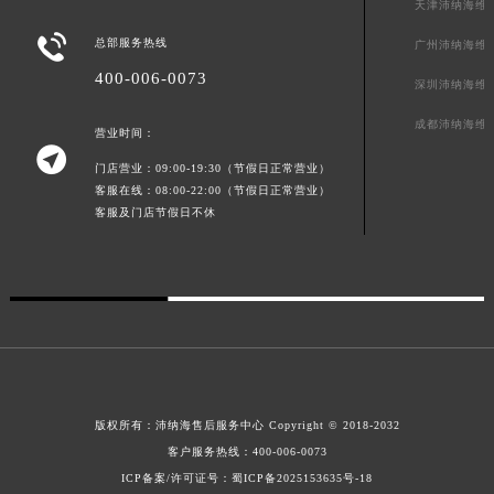
天津沛纳海维
香港特别行政区九龙区油尖旺区弥敦道沛纳海售后服务中心（需提前预约）

总部服务热线
广州沛纳海维
香港特别行政区铜锣湾区湾仔区轩尼诗道沛纳海售后服务中心（需提前预约）
400-006-0073
河南省安阳市文峰区解放大道沛纳海售后服务中心（需提前预约）
深圳沛纳海维
河南省鹤壁市淇滨区九州路沛纳海售后服务中心（需提前预约）
成都沛纳海维
营业时间：
河南省济源市沁园街道济水大道沛纳海售后服务中心（需提前预约）

门店营业：09:00-19:30（节假日正常营业）
河南省焦作市解放区解放路沛纳海售后服务中心（需提前预约）
客服在线：08:00-22:00（节假日正常营业）
河南省开封市鼓楼区中山路沛纳海售后服务中心（需提前预约）
客服及门店节假日不休
河南省洛阳市西工区中州中路与解放路交叉口沛纳海售后服务中心（需提前预约）
河南省漯河市源汇区交通路沛纳海售后服务中心（需提前预约）
河南省南阳市宛城区范蠡东路与南都路交叉口沛纳海售后服务中心（需提前预约）
河南省平顶山市卫东区建设路沛纳海售后服务中心（需提前预约）
河南省濮阳市大华龙区开州路绿城路交叉口沛纳海售后服务中心（需提前预约）
河南省三门峡市湖滨区和平路沛纳海售后服务中心（需提前预约）
河南省商丘市梁园区神火大道沛纳海售后服务中心（需提前预约）
版权所有：
沛纳海售后服务中心
Copyright © 2018-2032
客户服务热线：
400-006-0073
河南省新乡市红旗区人民路沛纳海售后服务中心（需提前预约）
ICP备案/许可证号：
蜀ICP备2025153635号-18
河南省信阳市浉河区东方红大道沛纳海售后服务中心（需提前预约）