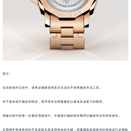
吉林省梅河口市新华街道梅河大街沛纳海售后服务中心（需提前预约）
吉林省四平市铁东区紫气大路与南九经街交汇处沛纳海售后服务中心（需提前预约）
吉林省松原市宁江区五环大街沛纳海售后服务中心（需提前预约）
吉林省通化市东昌区环通乡江南大街沛纳海售后服务中心（需提前预约）
吉林省延边市延吉市解放路沛纳海售后服务中心（需提前预约）
辽宁省鞍山市铁东区站前街沛纳海售后服务中心（需提前预约）
辽宁省本溪市平山区胜利路沛纳海售后服务中心（需提前预约）
辽宁省朝阳市双塔区新华路沛纳海售后服务中心（需提前预约）
辽宁省丹东市振兴区七经街沛纳海售后服务中心（需提前预约）
提示：
辽宁省抚顺市新抚区东一路沛纳海售后服务中心（需提前预约）
辽宁省阜新市海州区解放大街沛纳海售后服务中心（需提前预约）
在实际操作过程中，请务必确保使用安全且适合手表维修的专业工具。
辽宁省葫芦岛市连山区中央路沛纳海售后服务中心（需提前预约）
对于复杂或不确定的情况，请寻求专业维修服务以避免造成更大的损害。
辽宁省锦州市古塔区中央大街沛纳海售后服务中心（需提前预约）
辽宁省辽阳市白塔区新运大街沛纳海售后服务中心（需提前预约）
维修过程中的每一步都应谨慎进行，并遵循正确的操作顺序以确保安全性和有效性。
辽宁省盘锦市兴隆台区石油大街沛纳海售后服务中心（需提前预约）
辽宁省铁岭市银州区南马路沛纳海售后服务中心（需提前预约）
定期维护和保养您的手表是延长其使用寿命的关键，请遵循制造商提供的指南进行定期检