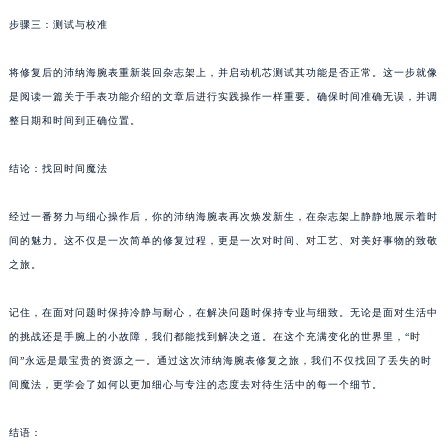
武汉市江汉区解放大道686号世界贸易大厦38层09室（需提前预约）
步骤三：测试与校准
南宁市青秀区金湖路59号地王大厦12楼1224室（需提前预约）
将修复后的沛纳海腕表重新装回杂志架上，并启动机芯测试其功能是否正常。这一步就像
合肥市蜀山区潜山路111号万象城华润大厦B座12楼03室（需提前预约）
是阅读一篇关于手表功能介绍的文章后进行实践操作一样重要。确保时间准确无误，并调
泉州市丰泽区宝洲路729号浦西万达中心写字楼A座7楼709室（需提前预约）
整日期和时间到正确位置。
青岛市南区山东路6号华润大厦B座22层04室（需提前预约）
烟台市芝罘区胜利路139号万达金融中心A座907室（需提前预约）
结论：找回时间魔法
长春市朝阳区西安大路727号中银大厦A座(旺进大厦)18层09室（需提前预约）
贵阳市南明区都司高架桥路33号亨特国际金融中心14楼14D（需提前预约）
经过一番努力与细心操作后，你的沛纳海腕表再次焕发新生，在杂志架上静静地展示着时
间的魅力。这不仅是一次简单的修复过程，更是一次对时间、对工艺、对美好事物的致敬
昆明市盘龙区北京路928号同德昆明广场写字楼10层06室（需提前预约）
之旅。
石家庄市长安区中山东路39号勒泰中心写字楼B座13层07室（需提前预约）
西安市碑林区南关正街88号华侨城长安国际中心E座6楼10室（需提前预约）
记住，在面对问题时保持冷静与耐心，在解决问题时保持专业与细致。无论是面对生活中
海口市龙华区金贸东路5号海口华润大厦B座17层1707室（需提前预约）
的挑战还是手腕上的小故障，我们都能找到解决之道。在这个充满变化的世界里，“时
唐山市路南区新华东道100号万达广场写字楼A座10层1002室（需提前预约）
间”永远是最宝贵的资源之一。通过这次沛纳海腕表修复之旅，我们不仅找回了丢失的时
台州市椒江区东海大道1800号腾达中心东1幢20楼2002室（需提前预约）
间魔法，更学会了如何以更加细心与专注的态度去对待生活中的每一个细节。
内蒙古自治区呼和浩特市玉泉区大学西街70号华润万象城写字楼（鄂尔多斯大厦）23层2326室（需提前预约）
结语：
甘肃省兰州市七里河区西津西路16号兰州中心写字楼21层2102室（需提前预约）