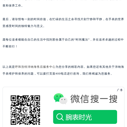
辽宁省营口市站前区市府路与渤海大街交叉口沛纳海售后服务中心（需提前预约）
查和保养工作。
辽宁省沈阳市沈河区中街路137号亨得利名表维修授权店1楼沛纳海售后服务中心（需提前预约）
最后，请珍惜每一刻的时间价值，在忙碌的生活之余寻找片刻宁静和平静，在手表的世界
辽宁省沈阳市沈河区中街路83号亨得利名表维修授权店1楼沛纳海售后服务中心（需提前预约）
里感受时间的独特魅力与意义。
北京市朝阳区建国门外大街甲6号华熙国际中心D座11层1102室沛纳海售后服务中心（北京总部）（需提前预约）
北京市东城区东长安街1号王府井东方广场W3座6层602室沛纳海售后服务中心（需提前预约）
愿每位读者都能在自己的生活中找到那份属于自己的“时间魔法”，并在追求卓越的过程中
河北省保定市竞秀区朝阳北大街北国先天下沛纳海售后服务中心（需提前预约）
不断前行！
内蒙古自治区阿拉善盟市左旗土尔扈特大街沛纳海售后服务中心（需提前预约）
内蒙古自治区巴彦淖尔市临河区新华街沛纳海售后服务中心（需提前预约）
以上就是
呼和浩特沛纳海售后服务中心
为您分享的精彩内容。如果您还有其他关于沛纳海
内蒙古自治区包头市青山区幸福路甲3号王府井百货名表维修沛纳海售后服务中心（需提前预约）
手表维护和保养的问题，可以拨打页面400电话进行咨询，我们将竭诚为您服务。
内蒙古自治区赤峰市红山区哈达街沛纳海售后服务中心（需提前预约）
内蒙古自治区鄂尔多斯市东胜区伊金霍洛街沛纳海售后服务中心（需提前预约）
内蒙古自治区呼伦贝尔市海拉尔区中央街沛纳海售后服务中心（需提前预约）
内蒙古自治区通辽市科尔沁区明仁大街沛纳海售后服务中心（需提前预约）
内蒙古自治区乌海市海勃湾区人民南路沛纳海售后服务中心（需提前预约）
内蒙古自治区乌兰察布市集宁区恩和大街沛纳海售后服务中心（需提前预约）
内蒙古自治区锡林郭勒盟市锡林浩特市光明街与额尔敦路交叉口沛纳海售后服务中心（需提前预约）