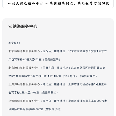
内蒙古自治区兴安盟市乌兰浩特市兴安大街沛纳海售后服务中心（需提前预约）
山西省大同市平城区迎宾街沛纳海售后服务中心（需提前预约）
山西省晋城市城区黄华街沛纳海售后服务中心（需提前预约）
沛纳海服务中心
山西省晋中市榆次区顺城街沛纳海售后服务中心（需提前预约）
山西省临汾市尧都区解放路沛纳海售后服务中心（需提前预约）
山西省吕梁市离石区永宁中路与建设街交叉口沛纳海售后服务中心（需提前预约）
本文tag：
山西省朔州市朔城区怡西路与鄯阳西街交汇处沛纳海售后服务中心（需提前预约）
北京沛纳海售后服务中心
（国贸店）服务地址：北京市东城区东长安街1号东方
山西省忻州市忻府区和平东街与七一南路交叉口沛纳海售后服务中心（需提前预约）
广场写字楼W3座6层602室（需提前预约）
山西省阳泉市郊区平阳东街与新城大道交叉口沛纳海售后服务中心（需提前预约）
北京沛纳海售后服务中心
（王府井店）服务地址：北京市朝阳区建国门外大街
山西省运城市盐湖区河东街沛纳海售后服务中心（需提前预约）
甲6号华熙国际中心写字楼D座11层1102室（北京总部）（需提前预约）
山西省长治市潞州区英雄中路沛纳海售后服务中心（需提前预约）
上海沛纳海售后服务中心
（港汇店）服务地址：上海市徐汇区虹桥路3号港汇中
山西省太原市迎泽区迎泽街道解放路15号亨得利名表维修授权店3楼沛纳海售后服务中心（需提前预约）
天津市和平区赤峰道136号天津国际金融中心26层2603室沛纳海售后服务中心（需提前预约）
心写字楼2座37层3705室（需提前预约）
安徽省安庆市迎江区人民路沛纳海售后服务中心（需提前预约）
上海沛纳海售后服务中心
（宏伊店）服务地址：上海市黄浦区南京东路299号宏
安徽省蚌埠市蚌山区淮河路沛纳海售后服务中心（需提前预约）
伊国际广场写字楼8层806室（需提前预约）
安徽省亳州市谯城区魏武大道沛纳海售后服务中心（需提前预约）