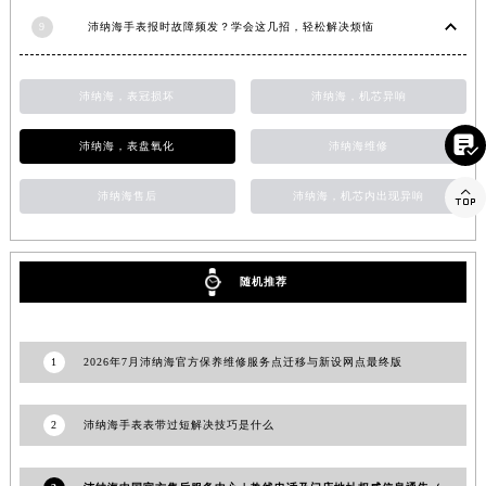
广东省清远市清城区湖西路沛纳海售后服务中心（需提前预约）
9
沛纳海手表报时故障频发？学会这几招，轻松解决烦恼
广东省汕头市龙湖区长平路沛纳海售后服务中心（需提前预约）
广东省汕尾市城区香洲街道园林社区翠园街沛纳海售后服务中心（需提前预约）
沛纳海，表冠损坏
沛纳海，机芯异响
广东省韶关市武江区芙蓉新区与老城中心交汇处沛纳海售后服务中心（需提前预约）

广东省深圳市罗湖区深南东路5001号华润大厦17层1701室沛纳海售后服务中心（需提前预约）
沛纳海，表盘氧化
沛纳海维修
广东省阳江市江城区东风一路沛纳海售后服务中心（需提前预约）

沛纳海售后
沛纳海，机芯内出现异响
广东省云浮市云城区金山路沛纳海售后服务中心（需提前预约）
广东省湛江市赤坎区观海北路沛纳海售后服务中心（需提前预约）
广东省肇庆市端州区信安大道与砚都大道交汇处沛纳海售后服务中心（需提前预约）
随机推荐
广西壮族自治区百色市右江区中山二路沛纳海售后服务中心（需提前预约）
广西壮族自治区北海市海城区北京路沛纳海售后服务中心（需提前预约）
广西壮族自治区崇左市江州区石景林街道友谊大道与丽川路交汇处沛纳海售后服务中心（需提前预约）
1
2026年7月沛纳海官方保养维修服务点迁移与新设网点最终版
广西壮族自治区防城港市港口区金花茶大道沛纳海售后服务中心（需提前预约）
广西壮族自治区贵港市港北区港城街道布山大道与仙衣路交叉口沛纳海售后服务中心（需提前预约）
2
沛纳海手表表带过短解决技巧是什么
广西壮族自治区桂林市秀峰区红岭路沛纳海售后服务中心（需提前预约）
广西壮族自治区河池市金城江区金城江街道朝阳路沛纳海售后服务中心（需提前预约）