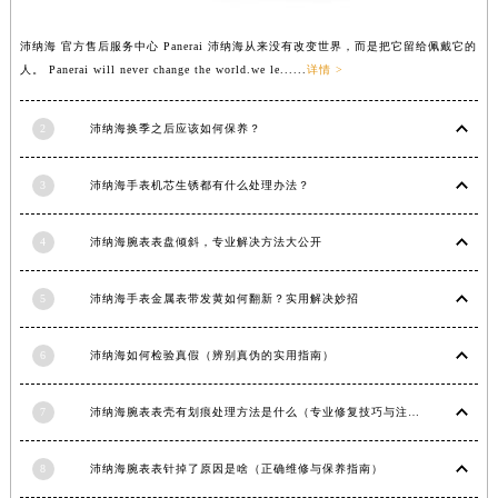
澳门特别行政区花地玛堂区关闸广场沛纳海售后服务中心（需提前预约）
沛纳海 官方售后服务中心 Panerai 沛纳海从来没有改变世界，而是把它留给佩戴它的
澳门特别行政区花王堂区大三巴商圈沛纳海售后服务中心（需提前预约）
人。 Panerai will never change the world.we le......
详情 >
澳门特别行政区嘉模堂区官也街沛纳海售后服务中心（需提前预约）
澳门省路氹城市金光大道沛纳海售后服务中心（需提前预约）
2
沛纳海换季之后应该如何保养？
澳门特别行政区望德堂区塔石广场沛纳海售后服务中心（需提前预约）
福建省福州市鼓楼区五四路128-1号恒力城写字楼15层03室沛纳海售后服务中心（需提前预约）
3
沛纳海手表机芯生锈都有什么处理办法？
福建省厦门市思明区湖滨东路95号万象城华润大厦B座11层1104室沛纳海售后服务中心（需提前预约）
广东省潮州市潮安区新风路与潮汕路交汇处沛纳海售后服务中心（需提前预约）
4
沛纳海腕表表盘倾斜，专业解决方法大公开
广东省广州市天河区天河路230号万菱汇国际中心A塔7层704室沛纳海售后服务中心（需提前预约）
5
沛纳海手表金属表带发黄如何翻新？实用解决妙招
广东省广州市越秀区环市东路371-375号世界贸易中心大厦南塔15层1507室沛纳海售后服务中心（需提前预约）
广东省河源市源城区越王大道沛纳海售后服务中心（需提前预约）
6
沛纳海如何检验真假（辨别真伪的实用指南）
广东省惠州市惠城区江北文昌一路7号华贸大厦1座30层3005室沛纳海售后服务中心（需提前预约）
广东省江门市蓬江区广场西路沛纳海售后服务中心（需提前预约）
7
沛纳海腕表表壳有划痕处理方法是什么（专业修复技巧与注意事项）
广东省揭阳市榕城进贤门步行街沛纳海售后服务中心（需提前预约）
广东省茂名市电白区水东街道迎宾大道沛纳海售后服务中心（需提前预约）
8
沛纳海腕表表针掉了原因是啥（正确维修与保养指南）
广东省梅州市梅江区金燕大道沛纳海售后服务中心（需提前预约）