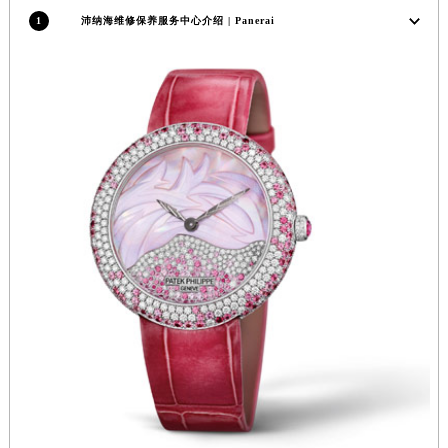
山东省潍坊市奎文区东风东街沛纳海售后服务中心（需提前预约）
1
沛纳海维修保养服务中心介绍 | Panerai
山东省枣庄市滕州市北辛路与善国路交叉口沛纳海售后服务中心（需提前预约）
山东省淄博市张店区金晶大道沛纳海售后服务中心（需提前预约）
上海市黄浦区南京东路299号宏伊国际广场写字楼8层806室沛纳海售后服务中心（需提前预约）
上海市徐汇区虹桥路3号港汇中心2座37层3705室沛纳海售后服务中心（需提前预约）
浙江省杭州市上城区钱江路1366号华润大厦A座5层503-5室沛纳海售后服务中心（需提前预约）
浙江省湖州市吴兴区劳动路沛纳海售后服务中心（需提前预约）
浙江省嘉兴市南湖区广益路705号嘉兴世界贸易中心A座13层1304室沛纳海售后服务中心（需提前预约）
浙江省金华市金东区东市南街777号金华万达广场4号楼22楼2209室沛纳海售后服务中心（需提前预约）
浙江省丽水市莲都区解放街沛纳海售后服务中心（需提前预约）
浙江省宁波市江北区大闸南路500号来福士广场办公楼20层2009室沛纳海售后服务中心（需提前预约）
浙江省衢州市柯城区上街沛纳海售后服务中心（需提前预约）
浙江省绍兴市越城区胜利东路379号世茂天际中心写字楼8层805室沛纳海售后服务中心（需提前预约）
浙江省舟山市定海区解放东路沛纳海售后服务中心（需提前预约）
澳门特别行政区大堂区议事亭前地（新马路）沛纳海售后服务中心（需提前预约）
澳门特别行政区风顺堂区南湾大马路沛纳海售后服务中心（需提前预约）