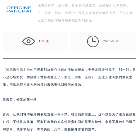
现表针掉了，那一刻，是不是心急如焚，仿佛整个世界都静止
扬州市邗江区国展路29号星耀天地写字楼1号楼18层1803室（需提前预约）
了？别慌，别急，让我们一起进入这奇妙的修复之旅，用杂志架
盐城市盐都区世纪大道5号盐城金融城写字楼1号楼16层1604室（需提前预约）
元素为您的沛纳海腕表找回时间的魔…
泰州市海陵区永定东路399号置地商务中心东塔写字楼（华润万象城）17层1706室（需提前预约）
宁波市江北区大闸南路500号来福士广场办公楼20层2009室（需提前预约）

杭州市上城区钱江路1366号华润大厦写字楼A座5层503-5室（需提前预约）
130 次
2025-05-15
金华市金东区东市南街777号金华万达广场写字楼4号楼22层2209室（需提前预约）
绍兴市越城区胜利东路379号世茂天际中心写字楼8层805室（需提前预约）
嘉兴市南湖区广益路705号嘉兴世界贸易中心写字楼A座13层1304室（需提前预约）
【
沛纳海售后
】当你手握着那块精心挑选的沛纳海腕表，突然发现表针掉了，那一刻，是
南昌市红谷滩新区红谷中大道998号绿地双子塔（中央广场）A1座办公楼14层07室（需提前预约）
不是心急如焚，仿佛整个世界都静止了？别慌，别急，让我们一起进入这奇妙的修复之
济南市历下区经十路11111号华润中心写字楼（万象城）15层1508室（需提前预约）
旅，用杂志架元素为您的沛纳海腕表找回时间的魔法。
广州市天河区天河路230号万菱汇国际中心写字楼A塔7层704室（需提前预约）
杂志架：修复的第一站
广州市越秀区环市东路371-375号世界贸易中心大厦南塔写字楼15层07室（需提前预约）
深圳市罗湖区深南东路5001号华润大厦写字楼17层1701室（需提前预约）
首先，让我们将沛纳海腕表放置在一张干净、稳定的杂志架上。这不仅是为了避免在修复
惠州市惠城区江北文昌一路7号华贸大厦写字楼1座30层05室（需提前预约）
过程中不慎将表摔落，更象征着我们对这份珍贵时间的尊重与珍惜。拿起工具包中的镊子
厦门市思明区湖滨东路95号华润大厦写字楼B座11层1104室（需提前预约）
和胶水，就像拿起了一本精美的工具书，准备翻开修复的篇章。
福州市鼓楼区五四路128-1号恒力城写字楼15层03室（需提前预约）