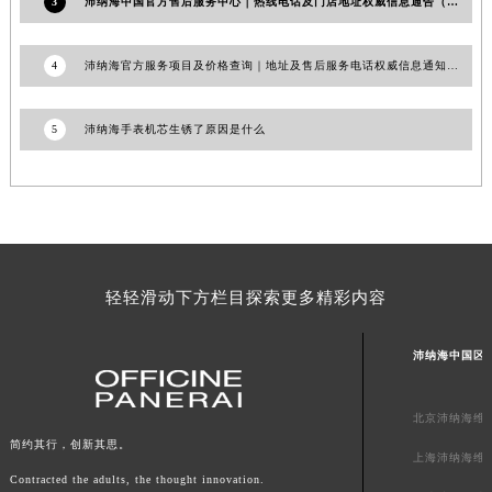
3
沛纳海中国官方售后服务中心｜热线电话及门店地址权威信息通告（2026年7月最新）
广西壮族自治区贺州市八步区城东街道灵峰南路沛纳海售后服务中心（需提前预约）
广西壮族自治区来宾市兴宾区桂中大道沛纳海售后服务中心（需提前预约）
4
沛纳海官方服务项目及价格查询｜地址及售后服务电话权威信息通知（2026年7月最新）
广西壮族自治区柳州市城中区中山中路沛纳海售后服务中心（需提前预约）
广西壮族自治区钦州市钦南区金海湾东大街沛纳海售后服务中心（需提前预约）
5
沛纳海手表机芯生锈了原因是什么
广西壮族自治区梧州市万秀区龙湖镇高旺路沛纳海售后服务中心（需提前预约）
广西壮族自治区玉林市玉州区金玉路沛纳海售后服务中心（需提前预约）
海南省儋州市儋州市那大镇兰洋北路沛纳海售后服务中心（需提前预约）
海南省东方市八所镇解放西路沛纳海售后服务中心（需提前预约）
海南省琼海市嘉积镇东风路沛纳海售后服务中心（需提前预约）
轻轻滑动下方栏目探索更多精彩内容
海南省三沙市西沙区西沙群岛永兴岛北京路沛纳海售后服务中心（需提前预约）
海南省三亚市吉阳区迎宾路沛纳海售后服务中心（需提前预约）
沛纳海中国区
海南省万宁市万城镇解放路沛纳海售后服务中心（需提前预约）
海南省文昌市文城镇教育东路沛纳海售后服务中心（需提前预约）
北京沛纳海维
海南省五指山市通什镇三月三大道沛纳海售后服务中心（需提前预约）
简约其行，创新其思。
香港特别行政区尖沙咀区油尖旺区广东道沛纳海售后服务中心（需提前预约）
上海沛纳海维
Contracted the adults, the thought innovation.
香港特别行政区金钟区中西区金钟道沛纳海售后服务中心（需提前预约）