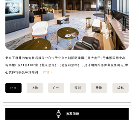
江西省九江市浔阳区浔阳路沛纳海售后服务中心（需提前预约）
江西省南昌市红谷滩新区红谷中大道998号绿地双子塔（中央广场）A1座办公楼14层1407室沛纳海售后服务中心（需提前预约）
江西省萍乡市安源区萍安北大道与康庄路交叉口沛纳海售后服务中心（需提前预约）
江西省上饶市信州区滨江西路沛纳海售后服务中心（需提前预约）
江西省新余市渝水区北湖西路沛纳海售后服务中心（需提前预约）
江西省宜春市袁州区中山中路沛纳海售后服务中心（需提前预约）
江西省鹰潭市月湖区胜利东路沛纳海售后服务中心（需提前预约）
北京王府井沛纳海售后服务中心位于北京市朝阳区建国门外大街甲6号华熙国际中心
上
山东省德州市德城区东风中路沛纳海售后服务中心（需提前预约）
写字楼D座11层1102室（北京总部）（需提前预约），是沛纳海维修保养服务网点,中
（
心技师均接受标准培训....
详情 >
山东省东营市东营区济南路沛纳海售后服务中心（需提前预约）
山东省济南市历下区经十路11111号华润中心写字楼（万象城）15层1508室沛纳海售后服务中心（需提前预约）
北京
上海
广州
深圳
天津
成都
山东省济宁市任城区太白楼路沛纳海售后服务中心（需提前预约）
山东省莱芜市文化南路8号银座商城名表维修一楼名表维修沛纳海售后服务中心（需提前预约）
山东省临沂市兰山区解放路沛纳海售后服务中心（需提前预约）
推荐阅读
山东省日照市东港区烟台路沛纳海售后服务中心（需提前预约）
山东省泰安市泰山区财源街道泰山大街沛纳海售后服务中心（需提前预约）
山东省威海市环翠区新威海路89号振华商厦一楼名表维修沛纳海售后服务中心（需提前预约）