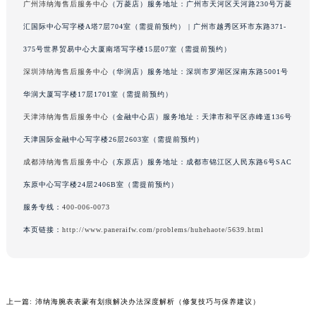
广州沛纳海售后服务中心
（万菱店）服务地址：广州市天河区天河路230号万菱
安徽省池州市贵池区长江路沛纳海售后服务中心（需提前预约）
汇国际中心写字楼A塔7层704室（需提前预约） | 广州市越秀区环市东路371-
安徽省滁州市琅琊区南谯北路沛纳海售后服务中心（需提前预约）
375号世界贸易中心大厦南塔写字楼15层07室（需提前预约）
安徽省阜阳市颍州区颍州北路沛纳海售后服务中心（需提前预约）
深圳沛纳海售后服务中心
（华润店）服务地址：深圳市罗湖区深南东路5001号
安徽省淮北市相山区淮海路沛纳海售后服务中心（需提前预约）
安徽省淮南市田家庵区国庆中路沛纳海售后服务中心（需提前预约）
华润大厦写字楼17层1701室（需提前预约）
安徽省黄山市屯溪区黄山西路沛纳海售后服务中心（需提前预约）
天津沛纳海售后服务中心
（金融中心店）服务地址：天津市和平区赤峰道136号
安徽省六安市金安区解放中路沛纳海售后服务中心（需提前预约）
天津国际金融中心写字楼26层2603室（需提前预约）
安徽省马鞍山市雨山区湖南西路沛纳海售后服务中心（需提前预约）
成都沛纳海售后服务中心
（东原店）服务地址：成都市锦江区人民东路6号SAC
安徽省宿州市埇桥区人民中路沛纳海售后服务中心（需提前预约）
东原中心写字楼24层2406B室（需提前预约）
安徽省铜陵市铜官区石城大道沛纳海售后服务中心（需提前预约）
服务专线：
400-006-0073
安徽省芜湖市镜湖区中山路步行街沛纳海售后服务中心（需提前预约）
本页链接：
http://www.paneraifw.com/problems/huhehaote/5639.html
安徽省宣城市宣州区叠嶂西路沛纳海售后服务中心（需提前预约）
福建省龙岩市新罗区九一南路沛纳海售后服务中心（需提前预约）
福建省南平市建阳区人民西路沛纳海售后服务中心（需提前预约）
福建省宁德市蕉城区天湖东路沛纳海售后服务中心（需提前预约）
上一篇:
沛纳海腕表表蒙有划痕解决办法深度解析（修复技巧与保养建议）
福建省莆田市城厢区霞林街道荔华东大道沛纳海售后服务中心（需提前预约）