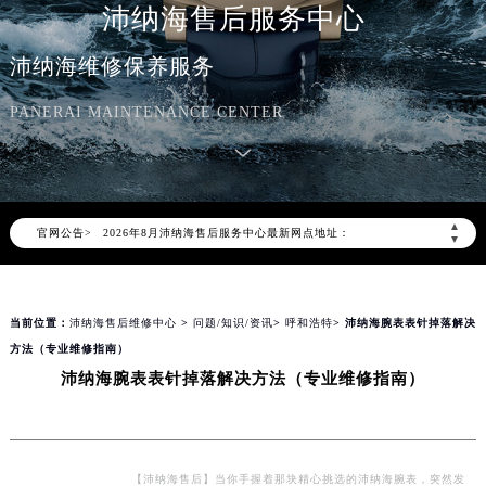
沛纳海售后服务中心
沛纳海维修保养服务
PANERAI MAINTENANCE CENTER
2026年8月沛纳海中国区售后服务网络优化升级公告
2026年8月沛纳海全国官方售后客户服务热线：400-006-0073
沛纳海官方全国统一服务热线400-006-0073，服务覆盖中国大陆、香港、澳门、台湾全部区域（非大陆需加拨“+86”）
▲
官网公告>
2026年8月沛纳海售后服务中心最新网点地址：
▼
北京市朝阳区建国门外大街甲6号华熙国际中心写字楼D座11层1102室（北京总部）（需提前预约）
北京市东城区东长安街1号东方广场写字楼W3座6层602室（需提前预约）
当前位置：
沛纳海售后维修中心
>
问题/知识/资讯
>
呼和浩特
> 沛纳海腕表表针掉落解决
天津市和平区赤峰道136号天津国际金融中心写字楼26层2603室（需提前预约）
方法（专业维修指南）
上海市徐汇区虹桥路3号港汇中心写字楼2座37层3705室（需提前预约）
沛纳海腕表表针掉落解决方法（专业维修指南）
上海市黄浦区南京东路299号宏伊国际广场写字楼8层806室（需提前预约）
南京市秦淮区中山南路1号（新街口）南京中心写字楼22层C1-1室（需提前预约）
常州市新北区龙锦路1590号现代传媒中心写字楼5号楼10层1008室（需提前预约）
徐州市鼓楼区淮海东路29号苏宁广场IFC国际金融中心写字楼35层3508室（需提前预约）
【沛纳海售后】当你手握着那块精心挑选的沛纳海腕表，突然发