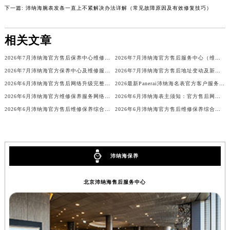
下一篇:
沛纳海腕表发条一直上不紧解决办法详解（常见故障原因及有效修复技巧）
福建省三明市三元区东乾二路沛纳海售后服务中心（需提前预约）
福建省漳州市龙文区步港路沛纳海售后服务中心（需提前预约）
相关文章
江苏省常州市新北区龙锦路1590号现代传媒中心5号楼10层1008室沛纳海售后服务中心（需提前预约）
江苏省淮安市清江浦区淮海北路沛纳海售后服务中心（需提前预约）
2026年7月沛纳海官方售后保养中心维修服务点迁址开业快讯正式发布定稿
2026年7月沛纳海官方售后服务中心（维修保养）迁址及新开补充确认终稿文件
江苏省连云港市海州区通灌北路沛纳海售后服务中心（需提前预约）
2026年7月沛纳海官方保养中心及维修服务点最终变动对照表
2026年7月沛纳海官方售后地址变动及新开站点补充最终通知
江苏省南京市秦淮区中山南路1号南京中心22层22-C1-C3室沛纳海售后服务中心（需提前预约）
2026年6月沛纳海官方售后网络升级完整补充公告（迁址+新增）
2026最新Panerai沛纳海名表官方客户服务网点地址调研报告
江苏省宿迁市宿城区西湖路沛纳海售后服务中心（需提前预约）
2026年6月沛纳海官方维修保养服务网络更新补充版（含搬迁新设）文件内容公示
2026年6月沛纳海表主须知：官方售后网点迁移与新设
2026年6月沛纳海官方售后维修保养综合店迁址与新开补充最终汇总表发布
2026年6月沛纳海官方售后维修保养综合服务网络补充最新发布内容全文
江苏省泰州市海陵区永定东路399号置地商务中心东塔（华润万象城）17层1706室沛纳海售后服务中心（需提前预约）
江苏省徐州市鼓楼区淮海东路29号苏宁广场IFC国际金融中心35层3508室沛纳海售后服务中心（需提前预约）
江苏省盐城市盐都区世纪大道5号盐城金融城写字楼1号楼16层1604室沛纳海售后服务中心（需提前预约）
江苏省扬州市邗江区国展路29号星耀天地写字楼1号楼18层1803室沛纳海售后服务中心（需提前预约）
沛纳海保养
江苏省镇江市京口区中山东路沛纳海售后服务中心（需提前预约）
北京沛纳海售后服务中心
江西省抚州市临川区赣东大道沛纳海售后服务中心（需提前预约）
江西省赣州市章贡区文清路沛纳海售后服务中心（需提前预约）
江西省吉安市吉州区井冈山大道沛纳海售后服务中心（需提前预约）
江西省景德镇市珠山区珠山中路沛纳海售后服务中心（需提前预约）