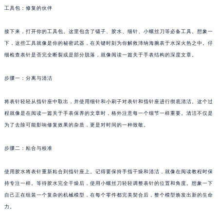
工具包：修复的伙伴
成都市锦江区人民东路6号SAC东原中心写字楼24层2406B室（需提前预约）
重庆市江北区观音桥步行街2号融恒时代广场写字楼9层902室（需提前预约）
接下来，打开你的工具包。这里包含了镊子、胶水、细针、小螺丝刀等必备工具。想象一
长沙市芙蓉区定王台街道建湘路393号世茂环球金融中心写字楼（芙蓉广场）10层13室（需提前预约）
下，这些工具就像是你的秘密武器，在关键时刻为你解救沛纳海腕表于水深火热之中。仔
郑州市二七区铭功路10号华润大厦写字楼29层2905室（需提前预约）
细检查表针是否完全断裂或是部分脱落，就像阅读一篇关于手表结构的深度文章。
太原市迎泽区解放路15号亨得利名表服务中心（品牌授权店）3层整层（需提前预约）
沈阳市沈河区中街路137号亨得利名表服务中心（品牌授权店）1层整层（需提前预约）
步骤一：分离与清洁
沈阳市沈河区中街路83号亨得利名表服务中心（品牌授权店）1层整层（需提前预约）
将表针轻轻从指针座中取出，并使用细针和小刷子对表针和指针座进行彻底清洁。这个过
乌鲁木齐市天山区红山路26号时代广场（CCMALL）C座17层17-B（需提前预约）
程就像是在阅读一篇关于手表保养的文章时，格外注意每一个细节一样重要。清洁不仅是
温州市鹿城区锦绣路1067号置信广场10层1015室（需提前预约）
为了去除可能影响修复效果的杂质，更是对时间的一种致敬。
哈尔滨市道里区友谊西路600号富力中心T2座写字楼29层03室（需提前预约）
大连市中山区人民路15号国际金融大厦7层G室（需提前预约）
步骤二：粘合与校准
佛山市禅城区季华五路57号万科金融中心C座12层1205室（需提前预约）
使用胶水将表针重新粘合到指针座上。记得要保持手指干燥和清洁，就像在阅读教程时保
东莞市东城街道鸿福东路1号民盈国贸中心T1写字楼9层907室（需提前预约）
持专注一样。等待胶水完全干燥后，使用小螺丝刀轻轻调整表针的位置和角度。想象一下
无锡市梁溪区人民中路139号恒隆广场写字楼1座11层1104室（需提前预约）
自己正在组装一个复杂的机械模型，在每个零件都完美契合后，整个模型焕发出新的生命
南通市崇川区工农路57号圆融广场写字楼16层1603室（需提前预约）
力。
苏州市苏州工业园区星港街199号苏州中心办公楼C座22层08室（需提前预约）