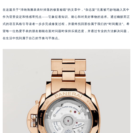
重庆市解放碑渝中区民权路28号英利国际金融中心写字楼20层01室（需提前预约）
在这篇关于“沛纳海腕表表针掉落的修复秘籍”的文章中，“杂志架”元素被巧妙地融入其中
黑龙江省大庆市萨尔图区会战大街沛纳海售后服务中心（需提前预约）
作为背景设定和情感寄托点——它象征着知识、耐心和对美好事物的追求。通过幽默而正
黑龙江省鹤岗市向阳区红军路沛纳海售后服务中心（需提前预约）
式的语言风格引导读者一步步完成修复过程，并最终找回那份属于我们的“时间魔法”。希
黑龙江省黑河市爱辉区中央街沛纳海售后服务中心（需提前预约）
望每一位热爱手表的朋友都能在面对问题时保持乐观态度，并通过专业的方法解决问题，
在生活中找到属于自己的节奏与平衡点。
黑龙江省鸡西市鸡冠区红军路沛纳海售后服务中心（需提前预约）
黑龙江省佳木斯市向阳区长安路沛纳海售后服务中心（需提前预约）
黑龙江省牡丹江市东安区太平路沛纳海售后服务中心（需提前预约）
黑龙江省七台河市桃山区大同街沛纳海售后服务中心（需提前预约）
黑龙江省齐齐哈尔市龙沙区龙华路沛纳海售后服务中心（需提前预约）
黑龙江省双鸭山市尖山区新兴大街沛纳海售后服务中心（需提前预约）
黑龙江省绥化市北林区新华街与康庄路交叉口沛纳海售后服务中心（需提前预约）
黑龙江省伊春市伊美区通河路沛纳海售后服务中心（需提前预约）
吉林省白城市洮北区明仁南街沛纳海售后服务中心（需提前预约）
吉林省白山市浑江区浑江大街沛纳海售后服务中心（需提前预约）
吉林省吉林市船营区河南街沛纳海售后服务中心（需提前预约）
吉林省辽源市龙山区人民大街沛纳海售后服务中心（需提前预约）