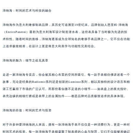
合肥市蜀山区潜山路111号万象城华润大厦B座12楼03室（需提前预约）
沛纳海：时间的艺术与科技的融合
泉州市丰泽区宝洲路729号浦西万达中心写字楼A座7楼709室（需提前预约）
青岛市南区山东路6号华润大厦B座22层04室（需提前预约）
沛纳海作为意大利奢侈制表品牌，其历史可追溯至19世纪末。品牌创始人恩里科·沛纳海
烟台市芝罘区胜利路139号万达金融中心A座907室（需提前预约）
（EnricoPanerai）最初为意大利海军设计制造潜水表，这些表具备了当时极为先进的技
术特性。随着时间的推移，沛纳海逐渐成为全球知名的奢侈手表品牌之一。它不仅在功能
长春市朝阳区西安大路727号中银大厦A座(旺进大厦)18层09室（需提前预约）
上追求极致精准，在设计上更是将意大利美学与功能性完美结合。
贵阳市南明区都司高架桥路33号亨特国际金融中心14楼14D（需提前预约）
昆明市盘龙区北京路928号同德昆明广场写字楼10层06室（需提前预约）
沛纳海的魅力：细节之处见真章
石家庄市长安区中山东路39号勒泰中心写字楼B座13层07室（需提前预约）
西安市碑林区南关正街88号华侨城长安国际中心E座6楼10室（需提前预约）
走进一家沛纳海专卖店，你会被其精心布置的空间所吸引。每一款手表都仿佛讲述着一个
海口市龙华区金贸东路5号海口华润大厦B座17层1707室（需提前预约）
故事，无论是经典的Radiomir系列还是创新的Luminor系列，都以其独特的设计语言和精
湛工艺赢得了市场的广泛认可。而那些看似微不足道的小细节——如表盘上的夜光指针、
唐山市路南区新华东道100号万达广场写字楼A座10层1002室（需提前预约）
表壳边缘的精细打磨或是表带上的金属扣件——都是品牌对品质极致追求的具体体现。
台州市椒江区东海大道1800号腾达中心东1幢20楼2002室（需提前预约）
内蒙古自治区呼和浩特市玉泉区大学西街70号华润万象城写字楼（鄂尔多斯大厦）23层2326室（需提前预约）
沛纳海的价值：时间的艺术与投资
甘肃省兰州市七里河区西津西路16号兰州中心写字楼21层2102室（需提前预约）
重庆市解放碑渝中区民权路28号英利国际金融中心写字楼20层01室（需提前预约）
对于许多钟爱沛纳海的人来说，拥有一块沛纳海手表不仅仅是一种消费行为，更是一种对
黑龙江省大庆市萨尔图区会战大街沛纳海售后服务中心（需提前预约）
时间艺术的投资。每一块沛纳海手表都凝聚了制表师的心血与智慧，它们不仅能够准确记