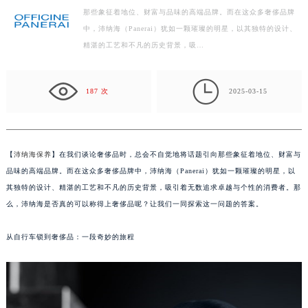
那些象征着地位、财富与品味的高端品牌。而在这众多奢侈品牌
泰州市海陵区永定东路399号置地商务中心东塔写字楼（华润万象城）17层1706室（需提前预约）
中，沛纳海（Panerai）犹如一颗璀璨的明星，以其独特的设计、
宁波市江北区大闸南路500号来福士广场办公楼20层2009室（需提前预约）
精湛的工艺和不凡的历史背景，吸…
杭州市上城区钱江路1366号华润大厦写字楼A座5层503-5室（需提前预约）
金华市金东区东市南街777号金华万达广场写字楼4号楼22层2209室（需提前预约）

187 次
2025-03-15
绍兴市越城区胜利东路379号世茂天际中心写字楼8层805室（需提前预约）
嘉兴市南湖区广益路705号嘉兴世界贸易中心写字楼A座13层1304室（需提前预约）
南昌市红谷滩新区红谷中大道998号绿地双子塔（中央广场）A1座办公楼14层07室（需提前预约）
济南市历下区经十路11111号华润中心写字楼（万象城）15层1508室（需提前预约）
【
沛纳海保养
】在我们谈论奢侈品时，总会不自觉地将话题引向那些象征着地位、财富与
广州市天河区天河路230号万菱汇国际中心写字楼A塔7层704室（需提前预约）
品味的高端品牌。而在这众多奢侈品牌中，沛纳海（Panerai）犹如一颗璀璨的明星，以
其独特的设计、精湛的工艺和不凡的历史背景，吸引着无数追求卓越与个性的消费者。那
广州市越秀区环市东路371-375号世界贸易中心大厦南塔写字楼15层07室（需提前预约）
么，沛纳海是否真的可以称得上奢侈品呢？让我们一同探索这一问题的答案。
深圳市罗湖区深南东路5001号华润大厦写字楼17层1701室（需提前预约）
惠州市惠城区江北文昌一路7号华贸大厦写字楼1座30层05室（需提前预约）
从自行车锁到奢侈品：一段奇妙的旅程
厦门市思明区湖滨东路95号华润大厦写字楼B座11层1104室（需提前预约）
福州市鼓楼区五四路128-1号恒力城写字楼15层03室（需提前预约）
成都市锦江区人民东路6号SAC东原中心写字楼24层2406B室（需提前预约）
重庆市江北区观音桥步行街2号融恒时代广场写字楼9层902室（需提前预约）