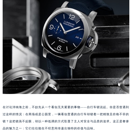
长沙市芙蓉区定王台街道建湘路393号世茂环球金融中心写字楼（芙蓉广场）10层13室（需提前预约）
郑州市二七区铭功路10号华润大厦写字楼29层2905室（需提前预约）
太原市迎泽区解放路15号亨得利名表服务中心（品牌授权店）3层整层（需提前预约）
沈阳市沈河区中街路137号亨得利名表服务中心（品牌授权店）1层整层（需提前预约）
沈阳市沈河区中街路83号亨得利名表服务中心（品牌授权店）1层整层（需提前预约）
乌鲁木齐市天山区红山路26号时代广场（CCMALL）C座17层17-B（需提前预约）
温州市鹿城区锦绣路1067号置信广场10层1015室（需提前预约）
哈尔滨市道里区友谊西路600号富力中心T2座写字楼29层03室（需提前预约）
大连市中山区人民路15号国际金融大厦7层G室（需提前预约）
佛山市禅城区季华五路57号万科金融中心C座12层1205室（需提前预约）
东莞市东城街道鸿福东路1号民盈国贸中心T1写字楼9层907室（需提前预约）
无锡市梁溪区人民中路139号恒隆广场写字楼1座11层1104室（需提前预约）
南通市崇川区工农路57号圆融广场写字楼16层1603室（需提前预约）
在讨论沛纳海之前，不妨先从一个看似无关紧要的事物——自行车锁说起。你是否曾遇到
苏州市苏州工业园区星港街199号苏州中心办公楼C座22层08室（需提前预约）
过这样的情况：在商场或是公园里，一辆看似普通的自行车却锁着一把精致且价格不菲的
锁？这把锁虽不起眼，却以一种低调的方式彰显了主人对安全与品质的追求。这正是奢侈
武汉市江汉区解放大道686号世界贸易大厦38层09室（需提前预约）
品的魅力之一：它们往往能在不经意间传递出独特的价值与品味。
南宁市青秀区金湖路59号地王大厦12楼1224室（需提前预约）