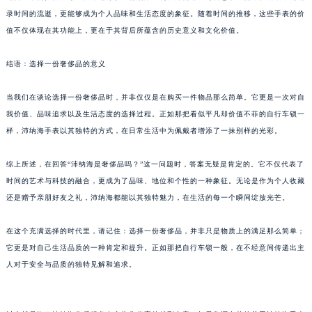
录时间的流逝，更能够成为个人品味和生活态度的象征。随着时间的推移，这些手表的价
黑龙江省鹤岗市向阳区红军路沛纳海售后服务中心（需提前预约）
值不仅体现在其功能上，更在于其背后所蕴含的历史意义和文化价值。
黑龙江省黑河市爱辉区中央街沛纳海售后服务中心（需提前预约）
黑龙江省鸡西市鸡冠区红军路沛纳海售后服务中心（需提前预约）
结语：选择一份奢侈品的意义
黑龙江省佳木斯市向阳区长安路沛纳海售后服务中心（需提前预约）
黑龙江省牡丹江市东安区太平路沛纳海售后服务中心（需提前预约）
当我们在谈论选择一份奢侈品时，并非仅仅是在购买一件物品那么简单。它更是一次对自
黑龙江省七台河市桃山区大同街沛纳海售后服务中心（需提前预约）
我价值、品味追求以及生活态度的选择过程。正如那把看似平凡却价值不菲的自行车锁一
样，沛纳海手表以其独特的方式，在日常生活中为佩戴者增添了一抹别样的光彩。
黑龙江省齐齐哈尔市龙沙区龙华路沛纳海售后服务中心（需提前预约）
黑龙江省双鸭山市尖山区新兴大街沛纳海售后服务中心（需提前预约）
综上所述，在回答“沛纳海是奢侈品吗？”这一问题时，答案无疑是肯定的。它不仅代表了
黑龙江省绥化市北林区新华街与康庄路交叉口沛纳海售后服务中心（需提前预约）
时间的艺术与科技的融合，更成为了品味、地位和个性的一种象征。无论是作为个人收藏
黑龙江省伊春市伊美区通河路沛纳海售后服务中心（需提前预约）
还是赠予亲朋好友之礼，沛纳海都能以其独特魅力，在生活的每一个瞬间绽放光芒。
吉林省白城市洮北区明仁南街沛纳海售后服务中心（需提前预约）
吉林省白山市浑江区浑江大街沛纳海售后服务中心（需提前预约）
在这个充满选择的时代里，请记住：选择一份奢侈品，并非只是物质上的满足那么简单；
它更是对自己生活品质的一种肯定和提升。正如那把自行车锁一般，在不经意间传递出主
吉林省吉林市船营区河南街沛纳海售后服务中心（需提前预约）
人对于安全与品质的独特见解和追求。
吉林省辽源市龙山区人民大街沛纳海售后服务中心（需提前预约）
吉林省梅河口市新华街道梅河大街沛纳海售后服务中心（需提前预约）
吉林省四平市铁东区紫气大路与南九经街交汇处沛纳海售后服务中心（需提前预约）