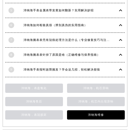
山东省淄博市张店区金晶大道沛纳海售后服务中心（需提前预约）
5
沛纳海手表金属表带发黄如何翻新？实用解决妙招
上海市黄浦区南京东路299号宏伊国际广场写字楼8层806室沛纳海售后服务中心（需提前预约）
上海市徐汇区虹桥路3号港汇中心2座37层3705室沛纳海售后服务中心（需提前预约）
6
沛纳海如何检验真假（辨别真伪的实用指南）
浙江省杭州市上城区钱江路1366号华润大厦A座5层503-5室沛纳海售后服务中心（需提前预约）
浙江省湖州市吴兴区劳动路沛纳海售后服务中心（需提前预约）
7
沛纳海腕表表壳有划痕处理方法是什么（专业修复技巧与注意事项）
浙江省嘉兴市南湖区广益路705号嘉兴世界贸易中心A座13层1304室沛纳海售后服务中心（需提前预约）
8
沛纳海腕表表针掉了原因是啥（正确维修与保养指南）
浙江省金华市金东区东市南街777号金华万达广场4号楼22楼2209室沛纳海售后服务中心（需提前预约）
浙江省丽水市莲都区解放街沛纳海售后服务中心（需提前预约）
9
沛纳海手表报时故障频发？学会这几招，轻松解决烦恼
浙江省宁波市江北区大闸南路500号来福士广场办公楼20层2009室沛纳海售后服务中心（需提前预约）
浙江省衢州市柯城区上街沛纳海售后服务中心（需提前预约）
浙江省绍兴市越城区胜利东路379号世茂天际中心写字楼8层805室沛纳海售后服务中心（需提前预约）
沛纳海，表盘氧化
沛纳海，机芯异响
浙江省舟山市定海区解放东路沛纳海售后服务中心（需提前预约）
沛纳海售后
沛纳海，机芯内出现异响
澳门特别行政区大堂区议事亭前地（新马路）沛纳海售后服务中心（需提前预约）
澳门特别行政区风顺堂区南湾大马路沛纳海售后服务中心（需提前预约）
沛纳海，表冠损坏
沛纳海维修
澳门特别行政区花地玛堂区关闸广场沛纳海售后服务中心（需提前预约）
澳门特别行政区花王堂区大三巴商圈沛纳海售后服务中心（需提前预约）