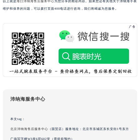
以上就是
海口沛纳海售后服务中心
为您分享的精彩内容。如果您还有其他关于沛纳海手表
吉林省松原市宁江区五环大街沛纳海售后服务中心（需提前预约）
维护和保养的问题，可以拨打页面400电话进行咨询，我们将竭诚为您服务。
吉林省通化市东昌区环通乡江南大街沛纳海售后服务中心（需提前预约）
吉林省延边市延吉市解放路沛纳海售后服务中心（需提前预约）
辽宁省鞍山市铁东区站前街沛纳海售后服务中心（需提前预约）
辽宁省本溪市平山区胜利路沛纳海售后服务中心（需提前预约）
辽宁省朝阳市双塔区新华路沛纳海售后服务中心（需提前预约）
辽宁省丹东市振兴区七经街沛纳海售后服务中心（需提前预约）
辽宁省抚顺市新抚区东一路沛纳海售后服务中心（需提前预约）
辽宁省阜新市海州区解放大街沛纳海售后服务中心（需提前预约）
辽宁省葫芦岛市连山区中央路沛纳海售后服务中心（需提前预约）
辽宁省锦州市古塔区中央大街沛纳海售后服务中心（需提前预约）
沛纳海服务中心
辽宁省辽阳市白塔区新运大街沛纳海售后服务中心（需提前预约）
辽宁省盘锦市兴隆台区石油大街沛纳海售后服务中心（需提前预约）
本文tag：
辽宁省铁岭市银州区南马路沛纳海售后服务中心（需提前预约）
北京沛纳海售后服务中心
（国贸店）服务地址：北京市东城区东长安街1号东方
辽宁省营口市站前区市府路与渤海大街交叉口沛纳海售后服务中心（需提前预约）
辽宁省沈阳市沈河区中街路137号亨得利名表维修授权店1楼沛纳海售后服务中心（需提前预约）
广场写字楼W3座6层602室（需提前预约）