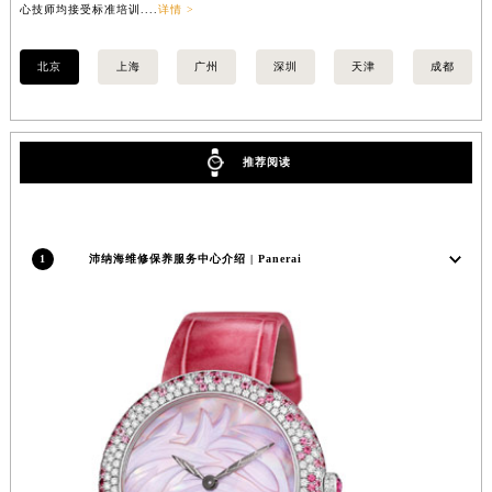
心技师均接受标准培训....
详情 >
江苏省常州市新北区龙锦路1590号现代传媒中心5号楼10层1008室沛纳海售后服务中心（需提前预约）
江苏省淮安市清江浦区淮海北路沛纳海售后服务中心（需提前预约）
北京
上海
广州
深圳
天津
成都
江苏省连云港市海州区通灌北路沛纳海售后服务中心（需提前预约）
江苏省南京市秦淮区中山南路1号南京中心22层22-C1-C3室沛纳海售后服务中心（需提前预约）
江苏省宿迁市宿城区西湖路沛纳海售后服务中心（需提前预约）
推荐阅读
江苏省泰州市海陵区永定东路399号置地商务中心东塔（华润万象城）17层1706室沛纳海售后服务中心（需提前预约）
江苏省徐州市鼓楼区淮海东路29号苏宁广场IFC国际金融中心35层3508室沛纳海售后服务中心（需提前预约）
江苏省盐城市盐都区世纪大道5号盐城金融城写字楼1号楼16层1604室沛纳海售后服务中心（需提前预约）
1
沛纳海维修保养服务中心介绍 | Panerai
江苏省扬州市邗江区国展路29号星耀天地写字楼1号楼18层1803室沛纳海售后服务中心（需提前预约）
江苏省镇江市京口区中山东路沛纳海售后服务中心（需提前预约）
江西省抚州市临川区赣东大道沛纳海售后服务中心（需提前预约）
江西省赣州市章贡区文清路沛纳海售后服务中心（需提前预约）
江西省吉安市吉州区井冈山大道沛纳海售后服务中心（需提前预约）
江西省景德镇市珠山区珠山中路沛纳海售后服务中心（需提前预约）
江西省九江市浔阳区浔阳路沛纳海售后服务中心（需提前预约）
江西省南昌市红谷滩新区红谷中大道998号绿地双子塔（中央广场）A1座办公楼14层1407室沛纳海售后服务中心（需提前预约）