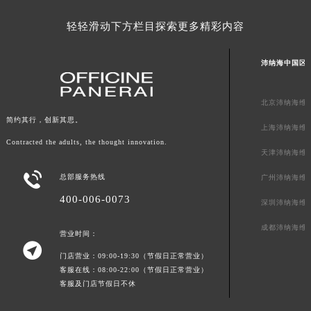
广东省汕尾市城区香洲街道园林社区翠园街沛纳海售后服务中心（需提前预约）
轻轻滑动下方栏目探索更多精彩内容
广东省韶关市武江区芙蓉新区与老城中心交汇处沛纳海售后服务中心（需提前预约）
广东省深圳市罗湖区深南东路5001号华润大厦17层1701室沛纳海售后服务中心（需提前预约）
沛纳海中国区
广东省阳江市江城区东风一路沛纳海售后服务中心（需提前预约）
广东省云浮市云城区金山路沛纳海售后服务中心（需提前预约）
北京沛纳海维
广东省湛江市赤坎区观海北路沛纳海售后服务中心（需提前预约）
简约其行，创新其思。
上海沛纳海维
广东省肇庆市端州区信安大道与砚都大道交汇处沛纳海售后服务中心（需提前预约）
Contracted the adults, the thought innovation.
广西壮族自治区百色市右江区中山二路沛纳海售后服务中心（需提前预约）
天津沛纳海维
广西壮族自治区北海市海城区北京路沛纳海售后服务中心（需提前预约）

总部服务热线
广州沛纳海维
广西壮族自治区崇左市江州区石景林街道友谊大道与丽川路交汇处沛纳海售后服务中心（需提前预约）
400-006-0073
深圳沛纳海维
广西壮族自治区防城港市港口区金花茶大道沛纳海售后服务中心（需提前预约）
成都沛纳海维
广西壮族自治区贵港市港北区港城街道布山大道与仙衣路交叉口沛纳海售后服务中心（需提前预约）
营业时间：

广西壮族自治区桂林市秀峰区红岭路沛纳海售后服务中心（需提前预约）
门店营业：09:00-19:30（节假日正常营业）
广西壮族自治区河池市金城江区金城江街道朝阳路沛纳海售后服务中心（需提前预约）
客服在线：08:00-22:00（节假日正常营业）
客服及门店节假日不休
广西壮族自治区贺州市八步区城东街道灵峰南路沛纳海售后服务中心（需提前预约）
广西壮族自治区来宾市兴宾区桂中大道沛纳海售后服务中心（需提前预约）