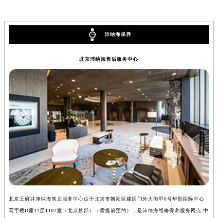
安徽省阜阳市颍州区颍州北路沛纳海售后服务中心（需提前预约）
安徽省淮北市相山区淮海路沛纳海售后服务中心（需提前预约）
沛纳海保养
安徽省淮南市田家庵区国庆中路沛纳海售后服务中心（需提前预约）
安徽省黄山市屯溪区黄山西路沛纳海售后服务中心（需提前预约）
北京沛纳海售后服务中心
安徽省六安市金安区解放中路沛纳海售后服务中心（需提前预约）
安徽省马鞍山市雨山区湖南西路沛纳海售后服务中心（需提前预约）
安徽省宿州市埇桥区人民中路沛纳海售后服务中心（需提前预约）
安徽省铜陵市铜官区石城大道沛纳海售后服务中心（需提前预约）
安徽省芜湖市镜湖区中山路步行街沛纳海售后服务中心（需提前预约）
安徽省宣城市宣州区叠嶂西路沛纳海售后服务中心（需提前预约）
福建省龙岩市新罗区九一南路沛纳海售后服务中心（需提前预约）
福建省南平市建阳区人民西路沛纳海售后服务中心（需提前预约）
福建省宁德市蕉城区天湖东路沛纳海售后服务中心（需提前预约）
福建省莆田市城厢区霞林街道荔华东大道沛纳海售后服务中心（需提前预约）
北京王府井沛纳海售后服务中心位于北京市朝阳区建国门外大街甲6号华熙国际中心
上
福建省三明市三元区东乾二路沛纳海售后服务中心（需提前预约）
写字楼D座11层1102室（北京总部）（需提前预约），是沛纳海维修保养服务网点,中
（
福建省漳州市龙文区步港路沛纳海售后服务中心（需提前预约）