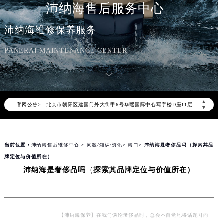
沛纳海售后服务中心
沛纳海维修保养服务
2026年8月沛纳海中国区售后服务网络优化升级公告
PANERAI MAINTENANCE CENTER
2026年8月沛纳海全国官方售后客户服务热线：400-006-0073
沛纳海官方全国统一服务热线400-006-0073，服务覆盖中国大陆、香港、澳门、台湾全部区域（非大陆需加拨“+86”）
2026年8月沛纳海售后服务中心最新网点地址：
北京市朝阳区建国门外大街甲6号华熙国际中心写字楼D座11层1102室（北京总部）（需提前预约）
▲
官网公告>
北京市东城区东长安街1号东方广场写字楼W3座6层602室（需提前预约）
▼
天津市和平区赤峰道136号天津国际金融中心写字楼26层2603室（需提前预约）
上海市徐汇区虹桥路3号港汇中心写字楼2座37层3705室（需提前预约）
当前位置：
沛纳海售后维修中心
>
问题/知识/资讯
>
海口
> 沛纳海是奢侈品吗（探索其品
上海市黄浦区南京东路299号宏伊国际广场写字楼8层806室（需提前预约）
牌定位与价值所在）
南京市秦淮区中山南路1号（新街口）南京中心写字楼22层C1-1室（需提前预约）
沛纳海是奢侈品吗（探索其品牌定位与价值所在）
常州市新北区龙锦路1590号现代传媒中心写字楼5号楼10层1008室（需提前预约）
徐州市鼓楼区淮海东路29号苏宁广场IFC国际金融中心写字楼35层3508室（需提前预约）
扬州市邗江区国展路29号星耀天地写字楼1号楼18层1803室（需提前预约）
【沛纳海保养】在我们谈论奢侈品时，总会不自觉地将话题引向
盐城市盐都区世纪大道5号盐城金融城写字楼1号楼16层1604室（需提前预约）