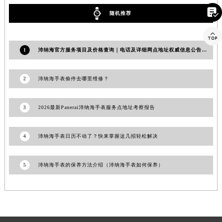

澳门特别行政区嘉模堂区官也街沛纳海售后服务中心（需提前预约）
随机推荐
澳门省路氹城市金光大道沛纳海售后服务中心（需提前预约）

澳门特别行政区望德堂区塔石广场沛纳海售后服务中心（需提前预约）
1
沛纳海官方服务项目及价格查询｜电话及详细网点地址权威信息公告（2026年8月最新）
福建省福州市鼓楼区五四路128-1号恒力城写字楼15层03室沛纳海售后服务中心（需提前预约）
福建省厦门市思明区湖滨东路95号万象城华润大厦B座11层1104室沛纳海售后服务中心（需提前预约）
2
沛纳海手表偷停去哪里维修？
广东省潮州市潮安区新风路与潮汕路交汇处沛纳海售后服务中心（需提前预约）
广东省广州市天河区天河路230号万菱汇国际中心A塔7层704室沛纳海售后服务中心（需提前预约）
3
2026最新Panerai沛纳海手表服务点地址考察报告
广东省广州市越秀区环市东路371-375号世界贸易中心大厦南塔15层1507室沛纳海售后服务中心（需提前预约）
广东省河源市源城区越王大道沛纳海售后服务中心（需提前预约）
广东省惠州市惠城区江北文昌一路7号华贸大厦1座30层3005室沛纳海售后服务中心（需提前预约）
4
沛纳海手表日历不动了？快来掌握这几招轻松解决
广东省江门市蓬江区广场西路沛纳海售后服务中心（需提前预约）
广东省揭阳市榕城进贤门步行街沛纳海售后服务中心（需提前预约）
5
沛纳海手表的保养方法介绍（沛纳海手表如何保养）
广东省茂名市电白区水东街道迎宾大道沛纳海售后服务中心（需提前预约）
广东省梅州市梅江区金燕大道沛纳海售后服务中心（需提前预约）
广东省清远市清城区湖西路沛纳海售后服务中心（需提前预约）
广东省汕头市龙湖区长平路沛纳海售后服务中心（需提前预约）