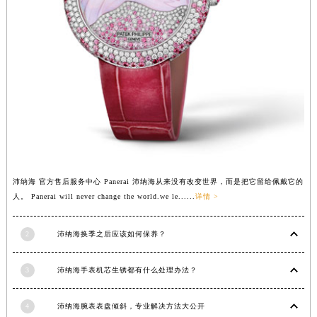
江西省萍乡市安源区萍安北大道与康庄路交叉口沛纳海售后服务中心（需提前预约）
江西省上饶市信州区滨江西路沛纳海售后服务中心（需提前预约）
江西省新余市渝水区北湖西路沛纳海售后服务中心（需提前预约）
江西省宜春市袁州区中山中路沛纳海售后服务中心（需提前预约）
江西省鹰潭市月湖区胜利东路沛纳海售后服务中心（需提前预约）
山东省德州市德城区东风中路沛纳海售后服务中心（需提前预约）
山东省东营市东营区济南路沛纳海售后服务中心（需提前预约）
山东省济南市历下区经十路11111号华润中心写字楼（万象城）15层1508室沛纳海售后服务中心（需提前预约）
山东省济宁市任城区太白楼路沛纳海售后服务中心（需提前预约）
沛纳海 官方售后服务中心 Panerai 沛纳海从来没有改变世界，而是把它留给佩戴它的
山东省莱芜市文化南路8号银座商城名表维修一楼名表维修沛纳海售后服务中心（需提前预约）
人。 Panerai will never change the world.we le......
详情 >
山东省临沂市兰山区解放路沛纳海售后服务中心（需提前预约）
山东省日照市东港区烟台路沛纳海售后服务中心（需提前预约）
2
沛纳海换季之后应该如何保养？
山东省泰安市泰山区财源街道泰山大街沛纳海售后服务中心（需提前预约）
3
沛纳海手表机芯生锈都有什么处理办法？
山东省威海市环翠区新威海路89号振华商厦一楼名表维修沛纳海售后服务中心（需提前预约）
山东省潍坊市奎文区东风东街沛纳海售后服务中心（需提前预约）
4
沛纳海腕表表盘倾斜，专业解决方法大公开
山东省枣庄市滕州市北辛路与善国路交叉口沛纳海售后服务中心（需提前预约）