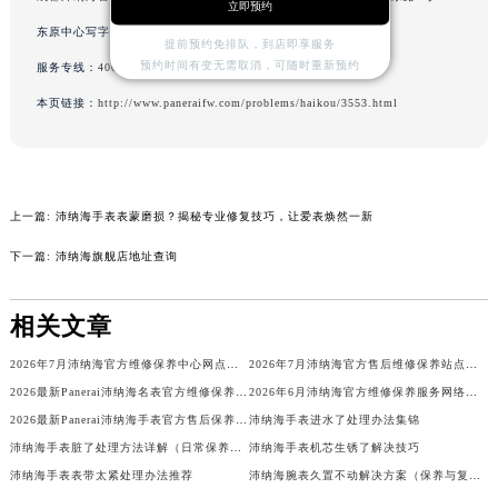
立即预约
山西省晋城市城区黄华街沛纳海售后服务中心（需提前预约）
东原中心写字楼24层2406B室（需提前预约）
提前预约免排队，到店即享服务
山西省晋中市榆次区顺城街沛纳海售后服务中心（需提前预约）
预约时间有变无需取消，可随时重新预约
服务专线：
400-006-0073
山西省临汾市尧都区解放路沛纳海售后服务中心（需提前预约）
本页链接：
http://www.paneraifw.com/problems/haikou/3553.html
山西省吕梁市离石区永宁中路与建设街交叉口沛纳海售后服务中心（需提前预约）
山西省朔州市朔城区怡西路与鄯阳西街交汇处沛纳海售后服务中心（需提前预约）
山西省忻州市忻府区和平东街与七一南路交叉口沛纳海售后服务中心（需提前预约）
山西省阳泉市郊区平阳东街与新城大道交叉口沛纳海售后服务中心（需提前预约）
上一篇:
沛纳海手表表蒙磨损？揭秘专业修复技巧，让爱表焕然一新
山西省运城市盐湖区河东街沛纳海售后服务中心（需提前预约）
下一篇:
沛纳海旗舰店地址查询
山西省长治市潞州区英雄中路沛纳海售后服务中心（需提前预约）
山西省太原市迎泽区迎泽街道解放路15号亨得利名表维修授权店3楼沛纳海售后服务中心（需提前预约）
相关文章
天津市和平区赤峰道136号天津国际金融中心26层2603室沛纳海售后服务中心（需提前预约）
2026年7月沛纳海官方维修保养中心网点搬迁及新增补充手册文本
2026年7月沛纳海官方售后维修保养站点清单补充确认稿
安徽省安庆市迎江区人民路沛纳海售后服务中心（需提前预约）
2026最新Panerai沛纳海名表官方维修保养服务中心地址考察报告
2026年6月沛纳海官方维修保养服务网络更新通告（含搬迁新开）
安徽省蚌埠市蚌山区淮河路沛纳海售后服务中心（需提前预约）
2026最新Panerai沛纳海手表官方售后保养服务中心地址考察报告
沛纳海手表进水了处理办法集锦
安徽省亳州市谯城区魏武大道沛纳海售后服务中心（需提前预约）
沛纳海手表脏了处理方法详解（日常保养与清洁技巧指南）
沛纳海手表机芯生锈了解决技巧
安徽省池州市贵池区长江路沛纳海售后服务中心（需提前预约）
沛纳海手表表带太紧处理办法推荐
沛纳海腕表久置不动解决方案（保养与复走技巧指南）
安徽省滁州市琅琊区南谯北路沛纳海售后服务中心（需提前预约）