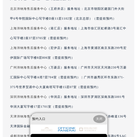
辽宁省沈阳市沈河区中街路83号亨得利名表维修授权店1楼沛纳海售后服务中心（需提前预约）
北京沛纳海售后服务中心
（王府井店）服务地址：北京市朝阳区建国门外大街
北京市朝阳区建国门外大街甲6号华熙国际中心D座11层1102室沛纳海售后服务中心（北京总部）（需提前预约）
甲6号华熙国际中心写字楼D座11层1102室（北京总部）（需提前预约）
北京市东城区东长安街1号王府井东方广场W3座6层602室沛纳海售后服务中心（需提前预约）
上海沛纳海售后服务中心
（港汇店）服务地址：上海市徐汇区虹桥路3号港汇中
河北省保定市竞秀区朝阳北大街北国先天下沛纳海售后服务中心（需提前预约）
心写字楼2座37层3705室（需提前预约）
内蒙古自治区阿拉善盟市左旗土尔扈特大街沛纳海售后服务中心（需提前预约）
上海沛纳海售后服务中心
（宏伊店）服务地址：上海市黄浦区南京东路299号宏
内蒙古自治区巴彦淖尔市临河区新华街沛纳海售后服务中心（需提前预约）
伊国际广场写字楼8层806室（需提前预约）
内蒙古自治区包头市青山区幸福路甲3号王府井百货名表维修沛纳海售后服务中心（需提前预约）
内蒙古自治区赤峰市红山区哈达街沛纳海售后服务中心（需提前预约）
广州沛纳海售后服务中心
（万菱店）服务地址：广州市天河区天河路230号万菱
内蒙古自治区鄂尔多斯市东胜区伊金霍洛街沛纳海售后服务中心（需提前预约）
汇国际中心写字楼A塔7层704室（需提前预约） | 广州市越秀区环市东路371-
内蒙古自治区呼伦贝尔市海拉尔区中央街沛纳海售后服务中心（需提前预约）
375号世界贸易中心大厦南塔写字楼15层07室（需提前预约）
内蒙古自治区通辽市科尔沁区明仁大街沛纳海售后服务中心（需提前预约）
深圳沛纳海售后服务中心
（华润店）服务地址：深圳市罗湖区深南东路5001号
内蒙古自治区乌海市海勃湾区人民南路沛纳海售后服务中心（需提前预约）
华润大厦写字楼17层1701室（需提前预约）
内蒙古自治区乌兰察布市集宁区恩和大街沛纳海售后服务中心（需提前预约）
天津沛纳海售后服务中心
（金融中心店）服务地址：天津市和平区赤峰道136号
内蒙古自治区锡林郭勒盟市锡林浩特市光明街与额尔敦路交叉口沛纳海售后服务中心（需提前预约）
预约入口
关闭
天津国际金融中心写字楼26层2603室（需提前预约）
内蒙古自治区兴安盟市乌兰浩特市兴安大街沛纳海售后服务中心（需提前预约）
山西省大同市平城区迎宾街沛纳海售后服务中心（需提前预约）
成都沛纳海售后服务中心
（东原店）服务地址：成都市锦江区人民东路6号SAC