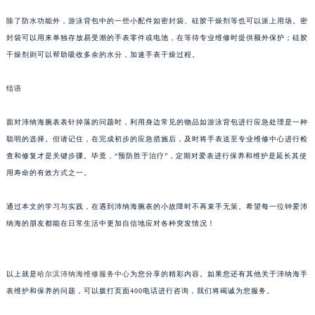
重庆市解放碑渝中区民权路28号英利国际金融中心写字楼20层01室（需提前预约）
除了防水功能外，游泳背包中的一些小配件如密封袋、硅胶干燥剂等也可以派上用场。密
黑龙江省大庆市萨尔图区会战大街沛纳海售后服务中心（需提前预约）
封袋可以用来单独存放易受潮的手表零件或电池，在等待专业维修时提供额外保护；硅胶
黑龙江省鹤岗市向阳区红军路沛纳海售后服务中心（需提前预约）
干燥剂则可以帮助吸收多余的水分，加速手表干燥过程。
黑龙江省黑河市爱辉区中央街沛纳海售后服务中心（需提前预约）
结语
黑龙江省鸡西市鸡冠区红军路沛纳海售后服务中心（需提前预约）
黑龙江省佳木斯市向阳区长安路沛纳海售后服务中心（需提前预约）
面对沛纳海腕表表针掉落的问题时，利用身边常见的物品如游泳背包进行应急处理是一种
黑龙江省牡丹江市东安区太平路沛纳海售后服务中心（需提前预约）
聪明的选择。但请记住，在完成初步的应急措施后，及时将手表送至专业维修中心进行检
黑龙江省七台河市桃山区大同街沛纳海售后服务中心（需提前预约）
查和修复才是关键步骤。毕竟，“预防胜于治疗”，定期对爱表进行保养和维护是延长其使
黑龙江省齐齐哈尔市龙沙区龙华路沛纳海售后服务中心（需提前预约）
用寿命的有效方式之一。
黑龙江省双鸭山市尖山区新兴大街沛纳海售后服务中心（需提前预约）
通过本文的学习与实践，在遇到沛纳海腕表的小故障时不再束手无策。希望每一位钟爱沛
黑龙江省绥化市北林区新华街与康庄路交叉口沛纳海售后服务中心（需提前预约）
纳海的朋友都能在日常生活中更加自信地应对各种突发情况！
黑龙江省伊春市伊美区通河路沛纳海售后服务中心（需提前预约）
吉林省白城市洮北区明仁南街沛纳海售后服务中心（需提前预约）
吉林省白山市浑江区浑江大街沛纳海售后服务中心（需提前预约）
以上就是
哈尔滨沛纳海维修服务中心
为您分享的精彩内容。如果您还有其他关于沛纳海手
吉林省吉林市船营区河南街沛纳海售后服务中心（需提前预约）
表维护和保养的问题，可以拨打页面400电话进行咨询，我们将竭诚为您服务。
吉林省辽源市龙山区人民大街沛纳海售后服务中心（需提前预约）