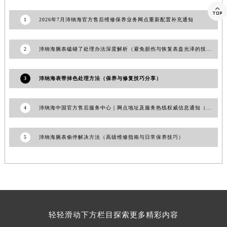

澳门特别行政区花地玛堂区关闸广场沛纳海售后服务中心（需提前预约）
1
2026年7月沛纳海官方售后维修保养业务网点重新配置补充通知
澳门特别行政区花王堂区大三巴商圈沛纳海售后服务中心（需提前预约）
澳门特别行政区嘉模堂区官也街沛纳海售后服务中心（需提前预约）
2
沛纳海腕表磕碰了处理办法深度解析（避免损伤与恢复表盘光泽的技巧）
澳门省路氹城市金光大道沛纳海售后服务中心（需提前预约）
澳门特别行政区望德堂区塔石广场沛纳海售后服务中心（需提前预约）
3
沛纳海表带掉色处理方法（保养与修复技巧分享）
福建省福州市鼓楼区五四路128-1号恒力城写字楼15层03室沛纳海售后服务中心（需提前预约）
福建省厦门市思明区湖滨东路95号万象城华润大厦B座11层1104室沛纳海售后服务中心（需提前预约）
4
沛纳海中国官方售后服务中心｜网点地址及服务热线权威信息通知（2026年7月最新）
广东省潮州市潮安区新风路与潮汕路交汇处沛纳海售后服务中心（需提前预约）
广东省广州市天河区天河路230号万菱汇国际中心A塔7层704室沛纳海售后服务中心（需提前预约）
广东省广州市越秀区环市东路371-375号世界贸易中心大厦南塔15层1507室沛纳海售后服务中心（需提前预约）
5
沛纳海腕表偷停解决方法（高级维修指南与日常保养技巧）
广东省河源市源城区越王大道沛纳海售后服务中心（需提前预约）
广东省惠州市惠城区江北文昌一路7号华贸大厦1座30层3005室沛纳海售后服务中心（需提前预约）
广东省江门市蓬江区广场西路沛纳海售后服务中心（需提前预约）
广东省揭阳市榕城进贤门步行街沛纳海售后服务中心（需提前预约）
广东省茂名市电白区水东街道迎宾大道沛纳海售后服务中心（需提前预约）
轻轻滑动下方栏目探索更多精彩内容
广东省梅州市梅江区金燕大道沛纳海售后服务中心（需提前预约）