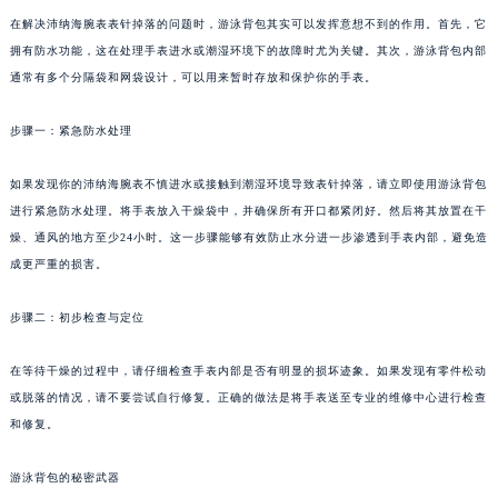
武汉市江汉区解放大道686号世界贸易大厦38层09室（需提前预约）
在解决沛纳海腕表表针掉落的问题时，游泳背包其实可以发挥意想不到的作用。首先，它
拥有防水功能，这在处理手表进水或潮湿环境下的故障时尤为关键。其次，游泳背包内部
南宁市青秀区金湖路59号地王大厦12楼1224室（需提前预约）
通常有多个分隔袋和网袋设计，可以用来暂时存放和保护你的手表。
合肥市蜀山区潜山路111号万象城华润大厦B座12楼03室（需提前预约）
泉州市丰泽区宝洲路729号浦西万达中心写字楼A座7楼709室（需提前预约）
步骤一：紧急防水处理
青岛市南区山东路6号华润大厦B座22层04室（需提前预约）
烟台市芝罘区胜利路139号万达金融中心A座907室（需提前预约）
如果发现你的沛纳海腕表不慎进水或接触到潮湿环境导致表针掉落，请立即使用游泳背包
长春市朝阳区西安大路727号中银大厦A座(旺进大厦)18层09室（需提前预约）
进行紧急防水处理。将手表放入干燥袋中，并确保所有开口都紧闭好。然后将其放置在干
燥、通风的地方至少24小时。这一步骤能够有效防止水分进一步渗透到手表内部，避免造
贵阳市南明区都司高架桥路33号亨特国际金融中心14楼14D（需提前预约）
成更严重的损害。
昆明市盘龙区北京路928号同德昆明广场写字楼10层06室（需提前预约）
石家庄市长安区中山东路39号勒泰中心写字楼B座13层07室（需提前预约）
步骤二：初步检查与定位
西安市碑林区南关正街88号华侨城长安国际中心E座6楼10室（需提前预约）
海口市龙华区金贸东路5号海口华润大厦B座17层1707室（需提前预约）
在等待干燥的过程中，请仔细检查手表内部是否有明显的损坏迹象。如果发现有零件松动
唐山市路南区新华东道100号万达广场写字楼A座10层1002室（需提前预约）
或脱落的情况，请不要尝试自行修复。正确的做法是将手表送至专业的维修中心进行检查
和修复。
台州市椒江区东海大道1800号腾达中心东1幢20楼2002室（需提前预约）
内蒙古自治区呼和浩特市玉泉区大学西街70号华润万象城写字楼（鄂尔多斯大厦）23层2326室（需提前预约）
游泳背包的秘密武器
甘肃省兰州市七里河区西津西路16号兰州中心写字楼21层2102室（需提前预约）