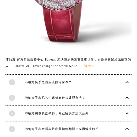
江西省九江市浔阳区浔阳路沛纳海售后服务中心（需提前预约）
江西省南昌市红谷滩新区红谷中大道998号绿地双子塔（中央广场）A1座办公楼14层1407室沛纳海售后服务中心（需提前预约）
江西省萍乡市安源区萍安北大道与康庄路交叉口沛纳海售后服务中心（需提前预约）
江西省上饶市信州区滨江西路沛纳海售后服务中心（需提前预约）
江西省新余市渝水区北湖西路沛纳海售后服务中心（需提前预约）
江西省宜春市袁州区中山中路沛纳海售后服务中心（需提前预约）
江西省鹰潭市月湖区胜利东路沛纳海售后服务中心（需提前预约）
沛纳海 官方售后服务中心 Panerai 沛纳海从来没有改变世界，而是把它留给佩戴它的
山东省德州市德城区东风中路沛纳海售后服务中心（需提前预约）
人。 Panerai will never change the world.we le......
详情 >
山东省东营市东营区济南路沛纳海售后服务中心（需提前预约）
2
沛纳海换季之后应该如何保养？
山东省济南市历下区经十路11111号华润中心写字楼（万象城）15层1508室沛纳海售后服务中心（需提前预约）
山东省济宁市任城区太白楼路沛纳海售后服务中心（需提前预约）
3
沛纳海手表机芯生锈都有什么处理办法？
山东省莱芜市文化南路8号银座商城名表维修一楼名表维修沛纳海售后服务中心（需提前预约）
山东省临沂市兰山区解放路沛纳海售后服务中心（需提前预约）
4
沛纳海腕表表盘倾斜，专业解决方法大公开
山东省日照市东港区烟台路沛纳海售后服务中心（需提前预约）
山东省泰安市泰山区财源街道泰山大街沛纳海售后服务中心（需提前预约）
5
沛纳海手表金属表带发黄如何翻新？实用解决妙招
山东省威海市环翠区新威海路89号振华商厦一楼名表维修沛纳海售后服务中心（需提前预约）