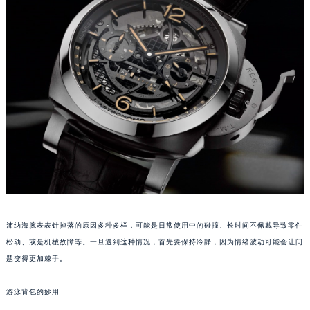
成都市锦江区人民东路6号SAC东原中心写字楼24层2406B室（需提前预约）
重庆市江北区观音桥步行街2号融恒时代广场写字楼9层902室（需提前预约）
长沙市芙蓉区定王台街道建湘路393号世茂环球金融中心写字楼（芙蓉广场）10层13室（需提前预约）
郑州市二七区铭功路10号华润大厦写字楼29层2905室（需提前预约）
太原市迎泽区解放路15号亨得利名表服务中心（品牌授权店）3层整层（需提前预约）
沈阳市沈河区中街路137号亨得利名表服务中心（品牌授权店）1层整层（需提前预约）
沈阳市沈河区中街路83号亨得利名表服务中心（品牌授权店）1层整层（需提前预约）
乌鲁木齐市天山区红山路26号时代广场（CCMALL）C座17层17-B（需提前预约）
温州市鹿城区锦绣路1067号置信广场10层1015室（需提前预约）
哈尔滨市道里区友谊西路600号富力中心T2座写字楼29层03室（需提前预约）
大连市中山区人民路15号国际金融大厦7层G室（需提前预约）
沛纳海腕表表针掉落的原因多种多样，可能是日常使用中的碰撞、长时间不佩戴导致零件
佛山市禅城区季华五路57号万科金融中心C座12层1205室（需提前预约）
松动、或是机械故障等。一旦遇到这种情况，首先要保持冷静，因为情绪波动可能会让问
东莞市东城街道鸿福东路1号民盈国贸中心T1写字楼9层907室（需提前预约）
题变得更加棘手。
无锡市梁溪区人民中路139号恒隆广场写字楼1座11层1104室（需提前预约）
南通市崇川区工农路57号圆融广场写字楼16层1603室（需提前预约）
游泳背包的妙用
苏州市苏州工业园区星港街199号苏州中心办公楼C座22层08室（需提前预约）