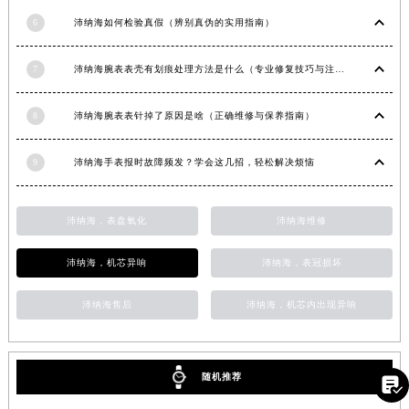
山东省潍坊市奎文区东风东街沛纳海售后服务中心（需提前预约）
6
沛纳海如何检验真假（辨别真伪的实用指南）
山东省枣庄市滕州市北辛路与善国路交叉口沛纳海售后服务中心（需提前预约）
山东省淄博市张店区金晶大道沛纳海售后服务中心（需提前预约）
7
沛纳海腕表表壳有划痕处理方法是什么（专业修复技巧与注意事项）
上海市黄浦区南京东路299号宏伊国际广场写字楼8层806室沛纳海售后服务中心（需提前预约）
8
沛纳海腕表表针掉了原因是啥（正确维修与保养指南）
上海市徐汇区虹桥路3号港汇中心2座37层3705室沛纳海售后服务中心（需提前预约）
浙江省杭州市上城区钱江路1366号华润大厦A座5层503-5室沛纳海售后服务中心（需提前预约）
9
沛纳海手表报时故障频发？学会这几招，轻松解决烦恼
浙江省湖州市吴兴区劳动路沛纳海售后服务中心（需提前预约）
浙江省嘉兴市南湖区广益路705号嘉兴世界贸易中心A座13层1304室沛纳海售后服务中心（需提前预约）
沛纳海，表盘氧化
沛纳海维修
浙江省金华市金东区东市南街777号金华万达广场4号楼22楼2209室沛纳海售后服务中心（需提前预约）
浙江省丽水市莲都区解放街沛纳海售后服务中心（需提前预约）
沛纳海，机芯异响
沛纳海，表冠损坏
浙江省宁波市江北区大闸南路500号来福士广场办公楼20层2009室沛纳海售后服务中心（需提前预约）
浙江省衢州市柯城区上街沛纳海售后服务中心（需提前预约）
沛纳海售后
沛纳海，机芯内出现异响
浙江省绍兴市越城区胜利东路379号世茂天际中心写字楼8层805室沛纳海售后服务中心（需提前预约）
浙江省舟山市定海区解放东路沛纳海售后服务中心（需提前预约）
澳门特别行政区大堂区议事亭前地（新马路）沛纳海售后服务中心（需提前预约）
随机推荐

澳门特别行政区风顺堂区南湾大马路沛纳海售后服务中心（需提前预约）