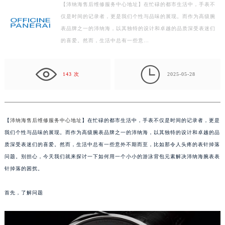
【沛纳海售后维修服务中心地址】在忙碌的都市生活中，手表不
扬州市邗江区国展路29号星耀天地写字楼1号楼18层1803室（需提前预约）
仅是时间的记录者，更是我们个性与品味的展现。而作为高级腕
盐城市盐都区世纪大道5号盐城金融城写字楼1号楼16层1604室（需提前预约）
表品牌之一的沛纳海，以其独特的设计和卓越的品质深受表迷们
泰州市海陵区永定东路399号置地商务中心东塔写字楼（华润万象城）17层1706室（需提前预约）
的喜爱。然而，生活中总有一些意…
宁波市江北区大闸南路500号来福士广场办公楼20层2009室（需提前预约）
杭州市上城区钱江路1366号华润大厦写字楼A座5层503-5室（需提前预约）

143 次
2025-05-28
金华市金东区东市南街777号金华万达广场写字楼4号楼22层2209室（需提前预约）
绍兴市越城区胜利东路379号世茂天际中心写字楼8层805室（需提前预约）
嘉兴市南湖区广益路705号嘉兴世界贸易中心写字楼A座13层1304室（需提前预约）
【
沛纳海售后维修服务中心地址
】在忙碌的都市生活中，手表不仅是时间的记录者，更是
南昌市红谷滩新区红谷中大道998号绿地双子塔（中央广场）A1座办公楼14层07室（需提前预约）
我们个性与品味的展现。而作为高级腕表品牌之一的沛纳海，以其独特的设计和卓越的品
济南市历下区经十路11111号华润中心写字楼（万象城）15层1508室（需提前预约）
质深受表迷们的喜爱。然而，生活中总有一些意外不期而至，比如那令人头疼的表针掉落
广州市天河区天河路230号万菱汇国际中心写字楼A塔7层704室（需提前预约）
问题。别担心，今天我们就来探讨一下如何用一个小小的游泳背包元素解决沛纳海腕表表
广州市越秀区环市东路371-375号世界贸易中心大厦南塔写字楼15层07室（需提前预约）
针掉落的困扰。
深圳市罗湖区深南东路5001号华润大厦写字楼17层1701室（需提前预约）
惠州市惠城区江北文昌一路7号华贸大厦写字楼1座30层05室（需提前预约）
首先，了解问题
厦门市思明区湖滨东路95号华润大厦写字楼B座11层1104室（需提前预约）
福州市鼓楼区五四路128-1号恒力城写字楼15层03室（需提前预约）