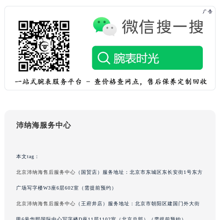
吉林省梅河口市新华街道梅河大街沛纳海售后服务中心（需提前预约）
吉林省四平市铁东区紫气大路与南九经街交汇处沛纳海售后服务中心（需提前预约）
吉林省松原市宁江区五环大街沛纳海售后服务中心（需提前预约）
吉林省通化市东昌区环通乡江南大街沛纳海售后服务中心（需提前预约）
吉林省延边市延吉市解放路沛纳海售后服务中心（需提前预约）
辽宁省鞍山市铁东区站前街沛纳海售后服务中心（需提前预约）
辽宁省本溪市平山区胜利路沛纳海售后服务中心（需提前预约）
辽宁省朝阳市双塔区新华路沛纳海售后服务中心（需提前预约）
辽宁省丹东市振兴区七经街沛纳海售后服务中心（需提前预约）
沛纳海服务中心
辽宁省抚顺市新抚区东一路沛纳海售后服务中心（需提前预约）
辽宁省阜新市海州区解放大街沛纳海售后服务中心（需提前预约）
本文tag：
辽宁省葫芦岛市连山区中央路沛纳海售后服务中心（需提前预约）
北京沛纳海售后服务中心
（国贸店）服务地址：北京市东城区东长安街1号东方
辽宁省锦州市古塔区中央大街沛纳海售后服务中心（需提前预约）
辽宁省辽阳市白塔区新运大街沛纳海售后服务中心（需提前预约）
广场写字楼W3座6层602室（需提前预约）
辽宁省盘锦市兴隆台区石油大街沛纳海售后服务中心（需提前预约）
北京沛纳海售后服务中心
（王府井店）服务地址：北京市朝阳区建国门外大街
辽宁省铁岭市银州区南马路沛纳海售后服务中心（需提前预约）
甲6号华熙国际中心写字楼D座11层1102室（北京总部）（需提前预约）