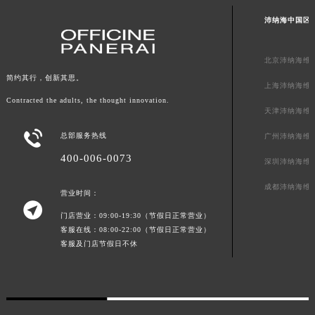
广东省清远市清城区湖西路沛纳海售后服务中心（需提前预约）
沛纳海中国区
广东省汕头市龙湖区长平路沛纳海售后服务中心（需提前预约）
广东省汕尾市城区香洲街道园林社区翠园街沛纳海售后服务中心（需提前预约）
北京沛纳海维
广东省韶关市武江区芙蓉新区与老城中心交汇处沛纳海售后服务中心（需提前预约）
简约其行，创新其思。
上海沛纳海维
广东省深圳市罗湖区深南东路5001号华润大厦17层1701室沛纳海售后服务中心（需提前预约）
Contracted the adults, the thought innovation.
天津沛纳海维
广东省阳江市江城区东风一路沛纳海售后服务中心（需提前预约）
广东省云浮市云城区金山路沛纳海售后服务中心（需提前预约）

总部服务热线
广州沛纳海维
广东省湛江市赤坎区观海北路沛纳海售后服务中心（需提前预约）
400-006-0073
深圳沛纳海维
广东省肇庆市端州区信安大道与砚都大道交汇处沛纳海售后服务中心（需提前预约）
成都沛纳海维
广西壮族自治区百色市右江区中山二路沛纳海售后服务中心（需提前预约）
营业时间：

广西壮族自治区北海市海城区北京路沛纳海售后服务中心（需提前预约）
门店营业：09:00-19:30（节假日正常营业）
客服在线：08:00-22:00（节假日正常营业）
广西壮族自治区崇左市江州区石景林街道友谊大道与丽川路交汇处沛纳海售后服务中心（需提前预约）
客服及门店节假日不休
广西壮族自治区防城港市港口区金花茶大道沛纳海售后服务中心（需提前预约）
广西壮族自治区贵港市港北区港城街道布山大道与仙衣路交叉口沛纳海售后服务中心（需提前预约）
广西壮族自治区桂林市秀峰区红岭路沛纳海售后服务中心（需提前预约）
广西壮族自治区河池市金城江区金城江街道朝阳路沛纳海售后服务中心（需提前预约）