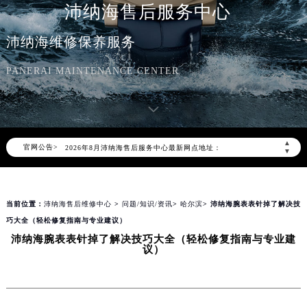
沛纳海售后服务中心
沛纳海维修保养服务
PANERAI MAINTENANCE CENTER
2026年8月沛纳海中国区售后服务网络优化升级公告
2026年8月沛纳海全国官方售后客户服务热线：400-006-0073
沛纳海官方全国统一服务热线400-006-0073，服务覆盖中国大陆、香港、澳门、台湾全部区域（非大陆需加拨“+86”）
▲
官网公告>
2026年8月沛纳海售后服务中心最新网点地址：
▼
北京市朝阳区建国门外大街甲6号华熙国际中心写字楼D座11层1102室（北京总部）（需提前预约）
北京市东城区东长安街1号东方广场写字楼W3座6层602室（需提前预约）
当前位置：
沛纳海售后维修中心
>
问题/知识/资讯
>
哈尔滨
> 沛纳海腕表表针掉了解决技
天津市和平区赤峰道136号天津国际金融中心写字楼26层2603室（需提前预约）
巧大全（轻松修复指南与专业建议）
上海市徐汇区虹桥路3号港汇中心写字楼2座37层3705室（需提前预约）
沛纳海腕表表针掉了解决技巧大全（轻松修复指南与专业建
上海市黄浦区南京东路299号宏伊国际广场写字楼8层806室（需提前预约）
议）
南京市秦淮区中山南路1号（新街口）南京中心写字楼22层C1-1室（需提前预约）
常州市新北区龙锦路1590号现代传媒中心写字楼5号楼10层1008室（需提前预约）
徐州市鼓楼区淮海东路29号苏宁广场IFC国际金融中心写字楼35层3508室（需提前预约）