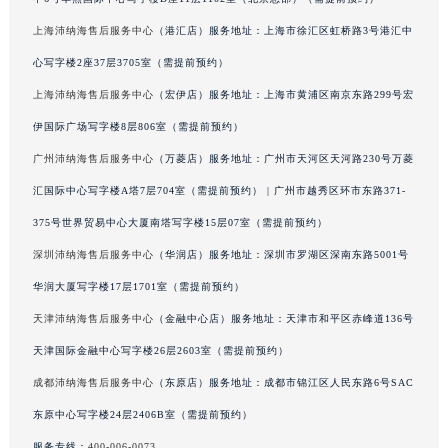
辽宁省营口市站前区市府路与渤海大街交叉口沛纳海售后服务中心（需提前预约）
上海沛纳海售后服务中心
（港汇店）服务地址：上海市徐汇区虹桥路3号港汇中
辽宁省沈阳市沈河区中街路137号亨得利名表维修授权店1楼沛纳海售后服务中心（需提前预约）
心写字楼2座37层3705室（需提前预约）
辽宁省沈阳市沈河区中街路83号亨得利名表维修授权店1楼沛纳海售后服务中心（需提前预约）
上海沛纳海售后服务中心
（宏伊店）服务地址：上海市黄浦区南京东路299号宏
北京市朝阳区建国门外大街甲6号华熙国际中心D座11层1102室沛纳海售后服务中心（北京总部）（需提前预约）
伊国际广场写字楼8层806室（需提前预约）
北京市东城区东长安街1号王府井东方广场W3座6层602室沛纳海售后服务中心（需提前预约）
河北省保定市竞秀区朝阳北大街北国先天下沛纳海售后服务中心（需提前预约）
广州沛纳海售后服务中心
（万菱店）服务地址：广州市天河区天河路230号万菱
内蒙古自治区阿拉善盟市左旗土尔扈特大街沛纳海售后服务中心（需提前预约）
汇国际中心写字楼A塔7层704室（需提前预约） | 广州市越秀区环市东路371-
内蒙古自治区巴彦淖尔市临河区新华街沛纳海售后服务中心（需提前预约）
375号世界贸易中心大厦南塔写字楼15层07室（需提前预约）
内蒙古自治区包头市青山区幸福路甲3号王府井百货名表维修沛纳海售后服务中心（需提前预约）
深圳沛纳海售后服务中心
（华润店）服务地址：深圳市罗湖区深南东路5001号
内蒙古自治区赤峰市红山区哈达街沛纳海售后服务中心（需提前预约）
华润大厦写字楼17层1701室（需提前预约）
内蒙古自治区鄂尔多斯市东胜区伊金霍洛街沛纳海售后服务中心（需提前预约）
天津沛纳海售后服务中心
（金融中心店）服务地址：天津市和平区赤峰道136号
内蒙古自治区呼伦贝尔市海拉尔区中央街沛纳海售后服务中心（需提前预约）
天津国际金融中心写字楼26层2603室（需提前预约）
内蒙古自治区通辽市科尔沁区明仁大街沛纳海售后服务中心（需提前预约）
内蒙古自治区乌海市海勃湾区人民南路沛纳海售后服务中心（需提前预约）
成都沛纳海售后服务中心
（东原店）服务地址：成都市锦江区人民东路6号SAC
内蒙古自治区乌兰察布市集宁区恩和大街沛纳海售后服务中心（需提前预约）
东原中心写字楼24层2406B室（需提前预约）
内蒙古自治区锡林郭勒盟市锡林浩特市光明街与额尔敦路交叉口沛纳海售后服务中心（需提前预约）
服务专线：
400-006-0073