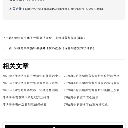
内蒙古自治区兴安盟市乌兰浩特市兴安大街沛纳海售后服务中心（需提前预约）
本页链接：
http://www.paneraifw.com/problems/haerbin/6057.html
山西省大同市平城区迎宾街沛纳海售后服务中心（需提前预约）
山西省晋城市城区黄华街沛纳海售后服务中心（需提前预约）
山西省晋中市榆次区顺城街沛纳海售后服务中心（需提前预约）
山西省临汾市尧都区解放路沛纳海售后服务中心（需提前预约）
上一篇:
沛纳海生锈了处理办法大全（有效保养与修复指南）
山西省吕梁市离石区永宁中路与建设街交叉口沛纳海售后服务中心（需提前预约）
下一篇:
沛纳海手表指针生锈处理技巧盘点（保养与修复方法详解）
山西省朔州市朔城区怡西路与鄯阳西街交汇处沛纳海售后服务中心（需提前预约）
山西省忻州市忻府区和平东街与七一南路交叉口沛纳海售后服务中心（需提前预约）
相关文章
山西省阳泉市郊区平阳东街与新城大道交叉口沛纳海售后服务中心（需提前预约）
2026年7月沛纳海官方维修中心及保养中心网点变动具体明细表公示
2026年7月沛纳海官方售后点位迁移及增加最终补充通知
山西省运城市盐湖区河东街沛纳海售后服务中心（需提前预约）
2026年7月沛纳海官方售后调整补充最终通知：部分网点搬迁，新店开设
2026年6月沛纳海官方维修保养综合服务网络补充调整通知
山西省长治市潞州区英雄中路沛纳海售后服务中心（需提前预约）
2026年6月官方最终发布：沛纳海售后维修保养中心搬迁与新增事项
2026年5月沛纳海官方售后门店搬迁及新开张详细补充公告
山西省太原市迎泽区迎泽街道解放路15号亨得利名表维修授权店3楼沛纳海售后服务中心（需提前预约）
沛纳海手表表带太紧处理方法推荐
沛纳海手表脏了怎么解决
天津市和平区赤峰道136号天津国际金融中心26层2603室沛纳海售后服务中心（需提前预约）
沛纳海手表外观有划痕如何修复
沛纳海手表进水了处理方法汇总
安徽省安庆市迎江区人民路沛纳海售后服务中心（需提前预约）
安徽省蚌埠市蚌山区淮河路沛纳海售后服务中心（需提前预约）
安徽省亳州市谯城区魏武大道沛纳海售后服务中心（需提前预约）