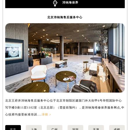
沛纳海保养
安徽省池州市贵池区长江路沛纳海售后服务中心（需提前预约）
安徽省滁州市琅琊区南谯北路沛纳海售后服务中心（需提前预约）
北京沛纳海售后服务中心
安徽省阜阳市颍州区颍州北路沛纳海售后服务中心（需提前预约）
安徽省淮北市相山区淮海路沛纳海售后服务中心（需提前预约）
安徽省淮南市田家庵区国庆中路沛纳海售后服务中心（需提前预约）
安徽省黄山市屯溪区黄山西路沛纳海售后服务中心（需提前预约）
安徽省六安市金安区解放中路沛纳海售后服务中心（需提前预约）
安徽省马鞍山市雨山区湖南西路沛纳海售后服务中心（需提前预约）
安徽省宿州市埇桥区人民中路沛纳海售后服务中心（需提前预约）
安徽省铜陵市铜官区石城大道沛纳海售后服务中心（需提前预约）
安徽省芜湖市镜湖区中山路步行街沛纳海售后服务中心（需提前预约）
安徽省宣城市宣州区叠嶂西路沛纳海售后服务中心（需提前预约）
北京王府井沛纳海售后服务中心位于北京市朝阳区建国门外大街甲6号华熙国际中心
上
福建省龙岩市新罗区九一南路沛纳海售后服务中心（需提前预约）
写字楼D座11层1102室（北京总部）（需提前预约），是沛纳海维修保养服务网点,中
（
福建省南平市建阳区人民西路沛纳海售后服务中心（需提前预约）
心技师均接受标准培训....
详情 >
福建省宁德市蕉城区天湖东路沛纳海售后服务中心（需提前预约）
福建省莆田市城厢区霞林街道荔华东大道沛纳海售后服务中心（需提前预约）
北京
上海
广州
深圳
天津
成都