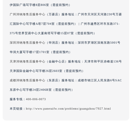
伊国际广场写字楼8层806室（需提前预约）
吉林省延边市延吉市解放路沛纳海售后服务中心（需提前预约）
辽宁省鞍山市铁东区站前街沛纳海售后服务中心（需提前预约）
广州沛纳海售后服务中心
（万菱店）服务地址：广州市天河区天河路230号万菱
辽宁省本溪市平山区胜利路沛纳海售后服务中心（需提前预约）
汇国际中心写字楼A塔7层704室（需提前预约） | 广州市越秀区环市东路371-
辽宁省朝阳市双塔区新华路沛纳海售后服务中心（需提前预约）
375号世界贸易中心大厦南塔写字楼15层07室（需提前预约）
辽宁省丹东市振兴区七经街沛纳海售后服务中心（需提前预约）
深圳沛纳海售后服务中心
（华润店）服务地址：深圳市罗湖区深南东路5001号
辽宁省抚顺市新抚区东一路沛纳海售后服务中心（需提前预约）
华润大厦写字楼17层1701室（需提前预约）
辽宁省阜新市海州区解放大街沛纳海售后服务中心（需提前预约）
天津沛纳海售后服务中心
（金融中心店）服务地址：天津市和平区赤峰道136号
辽宁省葫芦岛市连山区中央路沛纳海售后服务中心（需提前预约）
天津国际金融中心写字楼26层2603室（需提前预约）
辽宁省锦州市古塔区中央大街沛纳海售后服务中心（需提前预约）
辽宁省辽阳市白塔区新运大街沛纳海售后服务中心（需提前预约）
成都沛纳海售后服务中心
（东原店）服务地址：成都市锦江区人民东路6号SAC
辽宁省盘锦市兴隆台区石油大街沛纳海售后服务中心（需提前预约）
东原中心写字楼24层2406B室（需提前预约）
辽宁省铁岭市银州区南马路沛纳海售后服务中心（需提前预约）
服务专线：
400-006-0073
辽宁省营口市站前区市府路与渤海大街交叉口沛纳海售后服务中心（需提前预约）
本页链接：
http://www.paneraifw.com/problems/guangzhou/7927.html
辽宁省沈阳市沈河区中街路137号亨得利名表维修授权店1楼沛纳海售后服务中心（需提前预约）
辽宁省沈阳市沈河区中街路83号亨得利名表维修授权店1楼沛纳海售后服务中心（需提前预约）
北京市朝阳区建国门外大街甲6号华熙国际中心D座11层1102室沛纳海售后服务中心（北京总部）（需提前预约）