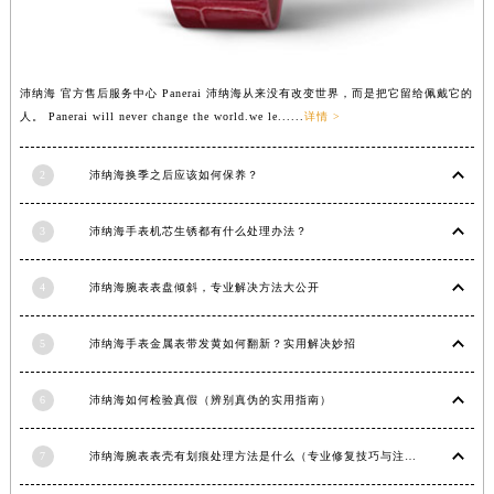
江苏省连云港市海州区通灌北路沛纳海售后服务中心（需提前预约）
江苏省南京市秦淮区中山南路1号南京中心22层22-C1-C3室沛纳海售后服务中心（需提前预约）
江苏省宿迁市宿城区西湖路沛纳海售后服务中心（需提前预约）
沛纳海 官方售后服务中心 Panerai 沛纳海从来没有改变世界，而是把它留给佩戴它的
江苏省泰州市海陵区永定东路399号置地商务中心东塔（华润万象城）17层1706室沛纳海售后服务中心（需提前预约）
人。 Panerai will never change the world.we le......
详情 >
江苏省徐州市鼓楼区淮海东路29号苏宁广场IFC国际金融中心35层3508室沛纳海售后服务中心（需提前预约）
2
沛纳海换季之后应该如何保养？
江苏省盐城市盐都区世纪大道5号盐城金融城写字楼1号楼16层1604室沛纳海售后服务中心（需提前预约）
江苏省扬州市邗江区国展路29号星耀天地写字楼1号楼18层1803室沛纳海售后服务中心（需提前预约）
3
沛纳海手表机芯生锈都有什么处理办法？
江苏省镇江市京口区中山东路沛纳海售后服务中心（需提前预约）
江西省抚州市临川区赣东大道沛纳海售后服务中心（需提前预约）
4
沛纳海腕表表盘倾斜，专业解决方法大公开
江西省赣州市章贡区文清路沛纳海售后服务中心（需提前预约）
江西省吉安市吉州区井冈山大道沛纳海售后服务中心（需提前预约）
5
沛纳海手表金属表带发黄如何翻新？实用解决妙招
江西省景德镇市珠山区珠山中路沛纳海售后服务中心（需提前预约）
江西省九江市浔阳区浔阳路沛纳海售后服务中心（需提前预约）
6
沛纳海如何检验真假（辨别真伪的实用指南）
江西省南昌市红谷滩新区红谷中大道998号绿地双子塔（中央广场）A1座办公楼14层1407室沛纳海售后服务中心（需提前预约）
江西省萍乡市安源区萍安北大道与康庄路交叉口沛纳海售后服务中心（需提前预约）
7
沛纳海腕表表壳有划痕处理方法是什么（专业修复技巧与注意事项）
江西省上饶市信州区滨江西路沛纳海售后服务中心（需提前预约）