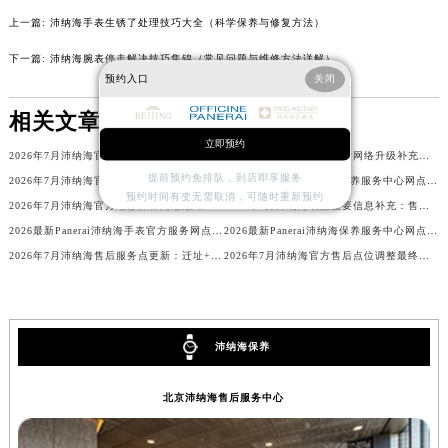
北京市东城区东长安街1号王府井东方广场W3座6层602室沛纳海售后服务中心（需提前预约）
上一篇:
沛纳海手表生锈了处理技巧大全（科学保养与修复方法）
河北省保定市竞秀区朝阳北大街北国先天下沛纳海售后服务中心（需提前预约）
下一篇:
沛纳海腕表停走解决技巧集锦（常见问题与维修方法详解）
内蒙古自治区阿拉善盟市左旗土尔扈特大街沛纳海售后服务中心（需提前预约）
预约入口
关闭
内蒙古自治区巴彦淖尔市临河区新华街沛纳海售后服务中心（需提前预约）
相关文章
内蒙古自治区包头市青山区幸福路甲3号王府井百货名表维修沛纳海售后服务中心（需提前预约）
立即预约
2026年7月沛纳海官方售后服务点变动补充最终速递（迁移+新开）
2026年7月沛纳海官方售后网络升级补充公告（迁址+新增）
内蒙古自治区赤峰市红山区哈达街沛纳海售后服务中心（需提前预约）
提前预约免排队，到店即享服务
2026年7月沛纳海官方售后网点搬迁与新设补充最终终极公告
2026最新Panerai沛纳海保养服务中心网点地址考察报告
内蒙古自治区鄂尔多斯市东胜区伊金霍洛街沛纳海售后服务中心（需提前预约）
预约时间有变无需取消，可随时重新预约
2026年7月沛纳海官方维修保养网络最终变动明细补充版（搬迁+新设）
2026年7月沛纳海表主重要信息补充：售后网点搬迁与新增
内蒙古自治区呼伦贝尔市海拉尔区中央街沛纳海售后服务中心（需提前预约）
2026最新Panerai沛纳海手表官方服务网点地址考察报告
2026最新Panerai沛纳海保养服务中心网点地址调研报告
内蒙古自治区通辽市科尔沁区明仁大街沛纳海售后服务中心（需提前预约）
2026年7月沛纳海售后服务点更新：迁址+新店一览
2026年7月沛纳海官方售后点位调整最终补充版（含搬迁与增设）
内蒙古自治区乌海市海勃湾区人民南路沛纳海售后服务中心（需提前预约）
内蒙古自治区乌兰察布市集宁区恩和大街沛纳海售后服务中心（需提前预约）
内蒙古自治区锡林郭勒盟市锡林浩特市光明街与额尔敦路交叉口沛纳海售后服务中心（需提前预约）
沛纳海保养
内蒙古自治区兴安盟市乌兰浩特市兴安大街沛纳海售后服务中心（需提前预约）
山西省大同市平城区迎宾街沛纳海售后服务中心（需提前预约）
北京沛纳海售后服务中心
山西省晋城市城区黄华街沛纳海售后服务中心（需提前预约）
山西省晋中市榆次区顺城街沛纳海售后服务中心（需提前预约）