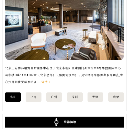
山西省临汾市尧都区解放路沛纳海售后服务中心（需提前预约）
山西省吕梁市离石区永宁中路与建设街交叉口沛纳海售后服务中心（需提前预约）
山西省朔州市朔城区怡西路与鄯阳西街交汇处沛纳海售后服务中心（需提前预约）
山西省忻州市忻府区和平东街与七一南路交叉口沛纳海售后服务中心（需提前预约）
山西省阳泉市郊区平阳东街与新城大道交叉口沛纳海售后服务中心（需提前预约）
山西省运城市盐湖区河东街沛纳海售后服务中心（需提前预约）
山西省长治市潞州区英雄中路沛纳海售后服务中心（需提前预约）
山西省太原市迎泽区迎泽街道解放路15号亨得利名表维修授权店3楼沛纳海售后服务中心（需提前预约）
北京王府井沛纳海售后服务中心位于北京市朝阳区建国门外大街甲6号华熙国际中心
上
天津市和平区赤峰道136号天津国际金融中心26层2603室沛纳海售后服务中心（需提前预约）
写字楼D座11层1102室（北京总部）（需提前预约），是沛纳海维修保养服务网点,中
（
安徽省安庆市迎江区人民路沛纳海售后服务中心（需提前预约）
心技师均接受标准培训....
详情 >
安徽省蚌埠市蚌山区淮河路沛纳海售后服务中心（需提前预约）
安徽省亳州市谯城区魏武大道沛纳海售后服务中心（需提前预约）
北京
上海
广州
深圳
天津
成都
安徽省池州市贵池区长江路沛纳海售后服务中心（需提前预约）
安徽省滁州市琅琊区南谯北路沛纳海售后服务中心（需提前预约）
安徽省阜阳市颍州区颍州北路沛纳海售后服务中心（需提前预约）
推荐阅读
安徽省淮北市相山区淮海路沛纳海售后服务中心（需提前预约）