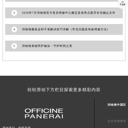

上海市徐汇区虹桥路3号港汇中心2座37层3705室沛纳海售后服务中心（需提前预约）
3
2026年7月沛纳海官方售后维修中心搬迁及保养点新开补充确认文件
浙江省杭州市上城区钱江路1366号华润大厦A座5层503-5室沛纳海售后服务中心（需提前预约）
浙江省湖州市吴兴区劳动路沛纳海售后服务中心（需提前预约）
4
沛纳海腕表走时不准解决技巧详解（常见问题及有效维修方法）
浙江省嘉兴市南湖区广益路705号嘉兴世界贸易中心A座13层1304室沛纳海售后服务中心（需提前预约）
浙江省金华市金东区东市南街777号金华万达广场4号楼22楼2209室沛纳海售后服务中心（需提前预约）
浙江省丽水市莲都区解放街沛纳海售后服务中心（需提前预约）
5
沛纳海表链呵护秘诀：守护时间之美
浙江省宁波市江北区大闸南路500号来福士广场办公楼20层2009室沛纳海售后服务中心（需提前预约）
浙江省衢州市柯城区上街沛纳海售后服务中心（需提前预约）
浙江省绍兴市越城区胜利东路379号世茂天际中心写字楼8层805室沛纳海售后服务中心（需提前预约）
浙江省舟山市定海区解放东路沛纳海售后服务中心（需提前预约）
澳门特别行政区大堂区议事亭前地（新马路）沛纳海售后服务中心（需提前预约）
轻轻滑动下方栏目探索更多精彩内容
澳门特别行政区风顺堂区南湾大马路沛纳海售后服务中心（需提前预约）
澳门特别行政区花地玛堂区关闸广场沛纳海售后服务中心（需提前预约）
沛纳海中国区
澳门特别行政区花王堂区大三巴商圈沛纳海售后服务中心（需提前预约）
澳门特别行政区嘉模堂区官也街沛纳海售后服务中心（需提前预约）
北京沛纳海维
澳门省路氹城市金光大道沛纳海售后服务中心（需提前预约）
简约其行，创新其思。