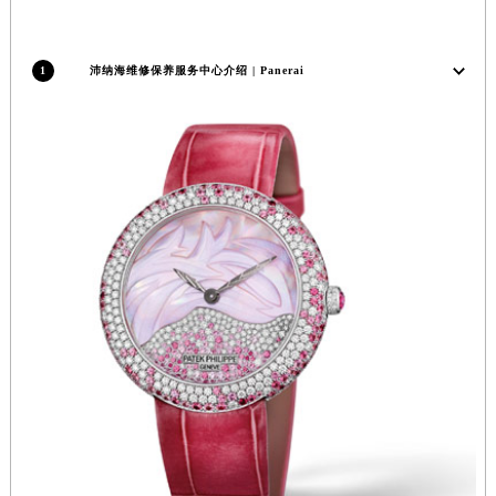
安徽省淮南市田家庵区国庆中路沛纳海售后服务中心（需提前预约）
安徽省黄山市屯溪区黄山西路沛纳海售后服务中心（需提前预约）
1
沛纳海维修保养服务中心介绍 | Panerai
安徽省六安市金安区解放中路沛纳海售后服务中心（需提前预约）
安徽省马鞍山市雨山区湖南西路沛纳海售后服务中心（需提前预约）
安徽省宿州市埇桥区人民中路沛纳海售后服务中心（需提前预约）
安徽省铜陵市铜官区石城大道沛纳海售后服务中心（需提前预约）
安徽省芜湖市镜湖区中山路步行街沛纳海售后服务中心（需提前预约）
安徽省宣城市宣州区叠嶂西路沛纳海售后服务中心（需提前预约）
福建省龙岩市新罗区九一南路沛纳海售后服务中心（需提前预约）
福建省南平市建阳区人民西路沛纳海售后服务中心（需提前预约）
福建省宁德市蕉城区天湖东路沛纳海售后服务中心（需提前预约）
福建省莆田市城厢区霞林街道荔华东大道沛纳海售后服务中心（需提前预约）
福建省三明市三元区东乾二路沛纳海售后服务中心（需提前预约）
福建省漳州市龙文区步港路沛纳海售后服务中心（需提前预约）
江苏省常州市新北区龙锦路1590号现代传媒中心5号楼10层1008室沛纳海售后服务中心（需提前预约）
江苏省淮安市清江浦区淮海北路沛纳海售后服务中心（需提前预约）