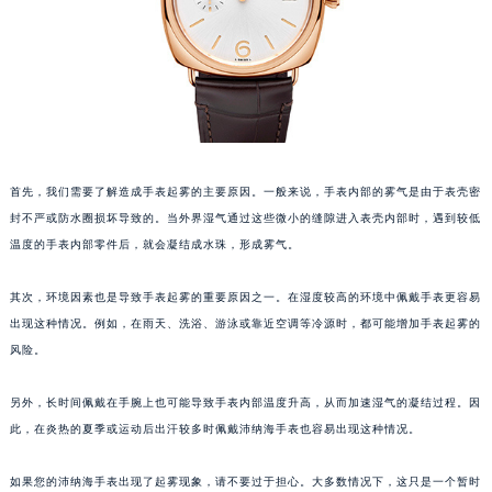
太原市迎泽区解放路15号亨得利名表服务中心（品牌授权店）3层整层（需提前预约）
沈阳市沈河区中街路137号亨得利名表服务中心（品牌授权店）1层整层（需提前预约）
沈阳市沈河区中街路83号亨得利名表服务中心（品牌授权店）1层整层（需提前预约）
乌鲁木齐市天山区红山路26号时代广场（CCMALL）C座17层17-B（需提前预约）
温州市鹿城区锦绣路1067号置信广场10层1015室（需提前预约）
哈尔滨市道里区友谊西路600号富力中心T2座写字楼29层03室（需提前预约）
首先，我们需要了解造成手表起雾的主要原因。一般来说，手表内部的雾气是由于表壳密
大连市中山区人民路15号国际金融大厦7层G室（需提前预约）
封不严或防水圈损坏导致的。当外界湿气通过这些微小的缝隙进入表壳内部时，遇到较低
佛山市禅城区季华五路57号万科金融中心C座12层1205室（需提前预约）
温度的手表内部零件后，就会凝结成水珠，形成雾气。
东莞市东城街道鸿福东路1号民盈国贸中心T1写字楼9层907室（需提前预约）
其次，环境因素也是导致手表起雾的重要原因之一。在湿度较高的环境中佩戴手表更容易
无锡市梁溪区人民中路139号恒隆广场写字楼1座11层1104室（需提前预约）
出现这种情况。例如，在雨天、洗浴、游泳或靠近空调等冷源时，都可能增加手表起雾的
南通市崇川区工农路57号圆融广场写字楼16层1603室（需提前预约）
风险。
苏州市苏州工业园区星港街199号苏州中心办公楼C座22层08室（需提前预约）
武汉市江汉区解放大道686号世界贸易大厦38层09室（需提前预约）
另外，长时间佩戴在手腕上也可能导致手表内部温度升高，从而加速湿气的凝结过程。因
南宁市青秀区金湖路59号地王大厦12楼1224室（需提前预约）
此，在炎热的夏季或运动后出汗较多时佩戴沛纳海手表也容易出现这种情况。
合肥市蜀山区潜山路111号万象城华润大厦B座12楼03室（需提前预约）
如果您的沛纳海手表出现了起雾现象，请不要过于担心。大多数情况下，这只是一个暂时
泉州市丰泽区宝洲路729号浦西万达中心写字楼A座7楼709室（需提前预约）