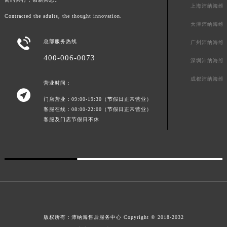
上海沛纳海维
澳门特别行政区望德堂区塔石广场沛纳海售后服务中心（需提前预约）
Contracted the adults, the thought innovation.
福建省福州市鼓楼区五四路128-1号恒力城写字楼15层03室沛纳海售后服务中心（需提前预约）
天津沛纳海维
福建省厦门市思明区湖滨东路95号万象城华润大厦B座11层1104室沛纳海售后服务中心（需提前预约）

总部服务热线
广州沛纳海维
广东省潮州市潮安区新风路与潮汕路交汇处沛纳海售后服务中心（需提前预约）
400-006-0073
深圳沛纳海维
广东省广州市天河区天河路230号万菱汇国际中心A塔7层704室沛纳海售后服务中心（需提前预约）
成都沛纳海维
广东省广州市越秀区环市东路371-375号世界贸易中心大厦南塔15层1507室沛纳海售后服务中心（需提前预约）
营业时间：

广东省河源市源城区越王大道沛纳海售后服务中心（需提前预约）
门店营业：09:00-19:30（节假日正常营业）
广东省惠州市惠城区江北文昌一路7号华贸大厦1座30层3005室沛纳海售后服务中心（需提前预约）
客服在线：08:00-22:00（节假日正常营业）
客服及门店节假日不休
广东省江门市蓬江区广场西路沛纳海售后服务中心（需提前预约）
广东省揭阳市榕城进贤门步行街沛纳海售后服务中心（需提前预约）
广东省茂名市电白区水东街道迎宾大道沛纳海售后服务中心（需提前预约）
广东省梅州市梅江区金燕大道沛纳海售后服务中心（需提前预约）
广东省清远市清城区湖西路沛纳海售后服务中心（需提前预约）
广东省汕头市龙湖区长平路沛纳海售后服务中心（需提前预约）
广东省汕尾市城区香洲街道园林社区翠园街沛纳海售后服务中心（需提前预约）
版权所有：
沛纳海售后服务中心
Copyright © 2018-2032
广东省韶关市武江区芙蓉新区与老城中心交汇处沛纳海售后服务中心（需提前预约）