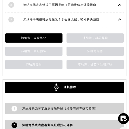
8
沛纳海腕表表针掉了原因是啥（正确维修与保养指南）
江西省新余市渝水区北湖西路沛纳海售后服务中心（需提前预约）
江西省宜春市袁州区中山中路沛纳海售后服务中心（需提前预约）
9
沛纳海手表报时故障频发？学会这几招，轻松解决烦恼
江西省鹰潭市月湖区胜利东路沛纳海售后服务中心（需提前预约）
山东省德州市德城区东风中路沛纳海售后服务中心（需提前预约）
山东省东营市东营区济南路沛纳海售后服务中心（需提前预约）
沛纳海，表盘氧化
沛纳海，机芯异响
山东省济南市历下区经十路11111号华润中心写字楼（万象城）15层1508室沛纳海售后服务中心（需提前预约）
沛纳海，表冠损坏
沛纳海维修
山东省济宁市任城区太白楼路沛纳海售后服务中心（需提前预约）
山东省莱芜市文化南路8号银座商城名表维修一楼名表维修沛纳海售后服务中心（需提前预约）
沛纳海售后
沛纳海，机芯内出现异响
山东省临沂市兰山区解放路沛纳海售后服务中心（需提前预约）
山东省日照市东港区烟台路沛纳海售后服务中心（需提前预约）
山东省泰安市泰山区财源街道泰山大街沛纳海售后服务中心（需提前预约）
随机推荐
山东省威海市环翠区新威海路89号振华商厦一楼名表维修沛纳海售后服务中心（需提前预约）
山东省潍坊市奎文区东风东街沛纳海售后服务中心（需提前预约）
1
沛纳海表壳坏了解决方法详解（维修与保养技巧指南）
山东省枣庄市滕州市北辛路与善国路交叉口沛纳海售后服务中心（需提前预约）

山东省淄博市张店区金晶大道沛纳海售后服务中心（需提前预约）
2
沛纳海手表表盘有划痕处理技巧详解
上海市黄浦区南京东路299号宏伊国际广场写字楼8层806室沛纳海售后服务中心（需提前预约）