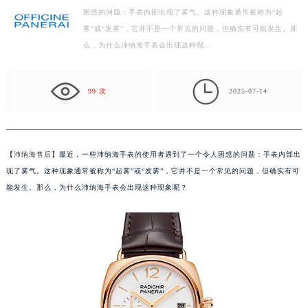
困惑的问题：手表内部出现了雾气。这种现象通常被称为“起
杭州市上城区钱江路1366号华润大厦写字楼A座5层503-5室（需提前预约）
雾”或“发雾”，它并不是一个常见的问题，但确实有可能发生。那
金华市金东区东市南街777号金华万达广场写字楼4号楼22层2209室（需提前预约）
么，为什么沛纳海手表会出现这种现…
绍兴市越城区胜利东路379号世茂天际中心写字楼8层805室（需提前预约）
嘉兴市南湖区广益路705号嘉兴世界贸易中心写字楼A座13层1304室（需提前预约）

南昌市红谷滩新区红谷中大道998号绿地双子塔（中央广场）A1座办公楼14层07室（需提前预约）
99 次
2025-07-14
济南市历下区经十路11111号华润中心写字楼（万象城）15层1508室（需提前预约）
广州市天河区天河路230号万菱汇国际中心写字楼A塔7层704室（需提前预约）
广州市越秀区环市东路371-375号世界贸易中心大厦南塔写字楼15层07室（需提前预约）
【
沛纳海售后
】最近，一些沛纳海手表的使用者遇到了一个令人困惑的问题：手表内部出
深圳市罗湖区深南东路5001号华润大厦写字楼17层1701室（需提前预约）
现了雾气。这种现象通常被称为“起雾”或“发雾”，它并不是一个常见的问题，但确实有可
惠州市惠城区江北文昌一路7号华贸大厦写字楼1座30层05室（需提前预约）
能发生。那么，为什么沛纳海手表会出现这种现象呢？
厦门市思明区湖滨东路95号华润大厦写字楼B座11层1104室（需提前预约）
福州市鼓楼区五四路128-1号恒力城写字楼15层03室（需提前预约）
成都市锦江区人民东路6号SAC东原中心写字楼24层2406B室（需提前预约）
重庆市江北区观音桥步行街2号融恒时代广场写字楼9层902室（需提前预约）
长沙市芙蓉区定王台街道建湘路393号世茂环球金融中心写字楼（芙蓉广场）10层13室（需提前预约）
郑州市二七区铭功路10号华润大厦写字楼29层2905室（需提前预约）