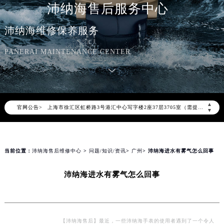
沛纳海售后服务中心
2026年8月沛纳海中国区售后服务网络优化升级公告
2026年8月沛纳海全国官方售后客户服务热线：400-006-0073
沛纳海维修保养服务
沛纳海官方全国统一服务热线400-006-0073，服务覆盖中国大陆、香港、澳门、台湾全部区域（非大陆需加拨“+86”）
PANERAI MAINTENANCE CENTER
2026年8月沛纳海售后服务中心最新网点地址：
北京市朝阳区建国门外大街甲6号华熙国际中心写字楼D座11层1102室（北京总部）（需提前预约）
北京市东城区东长安街1号东方广场写字楼W3座6层602室（需提前预约）
天津市和平区赤峰道136号天津国际金融中心写字楼26层2603室（需提前预约）
▲
官网公告>
上海市徐汇区虹桥路3号港汇中心写字楼2座37层3705室（需提前预约）
▼
上海市黄浦区南京东路299号宏伊国际广场写字楼8层806室（需提前预约）
南京市秦淮区中山南路1号（新街口）南京中心写字楼22层C1-1室（需提前预约）
常州市新北区龙锦路1590号现代传媒中心写字楼5号楼10层1008室（需提前预约）
当前位置：
沛纳海售后维修中心
>
问题/知识/资讯
>
广州
> 沛纳海进水有雾气怎么回事
徐州市鼓楼区淮海东路29号苏宁广场IFC国际金融中心写字楼35层3508室（需提前预约）
沛纳海进水有雾气怎么回事
扬州市邗江区国展路29号星耀天地写字楼1号楼18层1803室（需提前预约）
盐城市盐都区世纪大道5号盐城金融城写字楼1号楼16层1604室（需提前预约）
泰州市海陵区永定东路399号置地商务中心东塔写字楼（华润万象城）17层1706室（需提前预约）
宁波市江北区大闸南路500号来福士广场办公楼20层2009室（需提前预约）
【沛纳海售后】最近，一些沛纳海手表的使用者遇到了一个令人