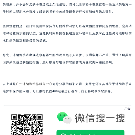
的现象，并不会对您的手表造成永久性损害。您可以尝试将手表放置在干燥通风的地方一
青岛市南区山东路6号华润大厦B座22层04室（需提前预约）
段时间以帮助水分蒸发；或者选择专业的维修服务进行检查和修复防水部件。
烟台市芝罘区胜利路139号万达金融中心A座907室（需提前预约）
长春市朝阳区西安大路727号中银大厦A座(旺进大厦)18层09室（需提前预约）
值得注意的是，在日常使用中保持良好的维护习惯可以有效预防这种问题的发生。定期清
贵阳市南明区都司高架桥路33号亨特国际金融中心14楼14D（需提前预约）
洁和检查防水圈的状态、避免长时间暴露在极端湿度环境中以及及时处理任何可能影响防
昆明市盘龙区北京路928号同德昆明广场写字楼10层06室（需提前预约）
水性能的情况都是必要的措施。
石家庄市长安区中山东路39号勒泰中心写字楼B座13层07室（需提前预约）
总之，沛纳海手表出现进水有雾气的情况虽然令人困扰，但通常并不严重。通过了解其原
西安市碑林区南关正街88号华侨城长安国际中心E座6楼10室（需提前预约）
因并采取适当的预防措施，您可以更好地保护您的爱表免受此类问题的影响。
海口市龙华区金贸东路5号海口华润大厦B座17层1707室（需提前预约）
唐山市路南区新华东道100号万达广场写字楼A座10层1002室（需提前预约）
台州市椒江区东海大道1800号腾达中心东1幢20楼2002室（需提前预约）
以上就是
广州沛纳海维修服务中心
为您分享的精彩内容。如果您还有其他关于沛纳海手表
内蒙古自治区呼和浩特市玉泉区大学西街70号华润万象城写字楼（鄂尔多斯大厦）23层2326室（需提前预约）
维护和保养的问题，可以拨打页面400电话进行咨询，我们将竭诚为您服务。
甘肃省兰州市七里河区西津西路16号兰州中心写字楼21层2102室（需提前预约）
重庆市解放碑渝中区民权路28号英利国际金融中心写字楼20层01室（需提前预约）
黑龙江省大庆市萨尔图区会战大街沛纳海售后服务中心（需提前预约）
黑龙江省鹤岗市向阳区红军路沛纳海售后服务中心（需提前预约）
黑龙江省黑河市爱辉区中央街沛纳海售后服务中心（需提前预约）