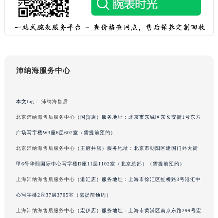
黑龙江省鸡西市鸡冠区红军路沛纳海售后服务中心（需提前预约）
黑龙江省佳木斯市向阳区长安路沛纳海售后服务中心（需提前预约）
黑龙江省牡丹江市东安区太平路沛纳海售后服务中心（需提前预约）
黑龙江省七台河市桃山区大同街沛纳海售后服务中心（需提前预约）
黑龙江省齐齐哈尔市龙沙区龙华路沛纳海售后服务中心（需提前预约）
沛纳海服务中心
黑龙江省双鸭山市尖山区新兴大街沛纳海售后服务中心（需提前预约）
黑龙江省绥化市北林区新华街与康庄路交叉口沛纳海售后服务中心（需提前预约）
本文tag：
沛纳海售后
黑龙江省伊春市伊美区通河路沛纳海售后服务中心（需提前预约）
北京沛纳海售后服务中心
（国贸店）服务地址：北京市东城区东长安街1号东方
吉林省白城市洮北区明仁南街沛纳海售后服务中心（需提前预约）
吉林省白山市浑江区浑江大街沛纳海售后服务中心（需提前预约）
广场写字楼W3座6层602室（需提前预约）
吉林省吉林市船营区河南街沛纳海售后服务中心（需提前预约）
北京沛纳海售后服务中心
（王府井店）服务地址：北京市朝阳区建国门外大街
吉林省辽源市龙山区人民大街沛纳海售后服务中心（需提前预约）
甲6号华熙国际中心写字楼D座11层1102室（北京总部）（需提前预约）
吉林省梅河口市新华街道梅河大街沛纳海售后服务中心（需提前预约）
上海沛纳海售后服务中心
（港汇店）服务地址：上海市徐汇区虹桥路3号港汇中
吉林省四平市铁东区紫气大路与南九经街交汇处沛纳海售后服务中心（需提前预约）
心写字楼2座37层3705室（需提前预约）
吉林省松原市宁江区五环大街沛纳海售后服务中心（需提前预约）
上海沛纳海售后服务中心
（宏伊店）服务地址：上海市黄浦区南京东路299号宏
吉林省通化市东昌区环通乡江南大街沛纳海售后服务中心（需提前预约）