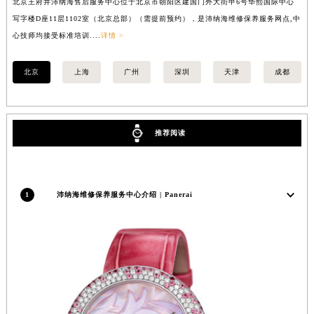
北京王府井沛纳海售后服务中心位于北京市朝阳区建国门外大街甲6号华熙国际中心
上
福建省莆田市城厢区霞林街道荔华东大道沛纳海售后服务中心（需提前预约）
写字楼D座11层1102室（北京总部）（需提前预约），是沛纳海维修保养服务网点,中
（
福建省三明市三元区东乾二路沛纳海售后服务中心（需提前预约）
心技师均接受标准培训....
详情 >
福建省漳州市龙文区步港路沛纳海售后服务中心（需提前预约）
北京
上海
广州
深圳
天津
成都
江苏省常州市新北区龙锦路1590号现代传媒中心5号楼10层1008室沛纳海售后服务中心（需提前预约）
江苏省淮安市清江浦区淮海北路沛纳海售后服务中心（需提前预约）
江苏省连云港市海州区通灌北路沛纳海售后服务中心（需提前预约）
江苏省南京市秦淮区中山南路1号南京中心22层22-C1-C3室沛纳海售后服务中心（需提前预约）
推荐阅读
江苏省宿迁市宿城区西湖路沛纳海售后服务中心（需提前预约）
江苏省泰州市海陵区永定东路399号置地商务中心东塔（华润万象城）17层1706室沛纳海售后服务中心（需提前预约）
江苏省徐州市鼓楼区淮海东路29号苏宁广场IFC国际金融中心35层3508室沛纳海售后服务中心（需提前预约）
1
沛纳海维修保养服务中心介绍 | Panerai
江苏省盐城市盐都区世纪大道5号盐城金融城写字楼1号楼16层1604室沛纳海售后服务中心（需提前预约）
江苏省扬州市邗江区国展路29号星耀天地写字楼1号楼18层1803室沛纳海售后服务中心（需提前预约）
江苏省镇江市京口区中山东路沛纳海售后服务中心（需提前预约）
江西省抚州市临川区赣东大道沛纳海售后服务中心（需提前预约）
江西省赣州市章贡区文清路沛纳海售后服务中心（需提前预约）
江西省吉安市吉州区井冈山大道沛纳海售后服务中心（需提前预约）