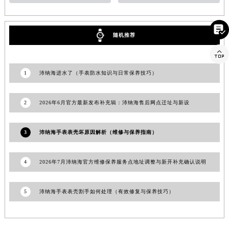
澳门特别行政区风顺堂区南湾大马路沛纳海售后服务中心（需提前预约）
澳门特别行政区花地玛堂区关闸广场沛纳海售后服务中心（需提前预约）

随机推荐
澳门特别行政区花王堂区大三巴商圈沛纳海售后服务中心（需提前预约）

澳门特别行政区嘉模堂区官也街沛纳海售后服务中心（需提前预约）
澳门省路氹城市金光大道沛纳海售后服务中心（需提前预约）
1
沛纳海进水了（手表防水知识与日常保养技巧）
澳门特别行政区望德堂区塔石广场沛纳海售后服务中心（需提前预约）
福建省福州市鼓楼区五四路128-1号恒力城写字楼15层03室沛纳海售后服务中心（需提前预约）
2
2026年6月官方最新发布补充辑：沛纳海售后网点迁址与新设
福建省厦门市思明区湖滨东路95号万象城华润大厦B座11层1104室沛纳海售后服务中心（需提前预约）
广东省潮州市潮安区新风路与潮汕路交汇处沛纳海售后服务中心（需提前预约）
3
沛纳海手表表壳坏原因解析（维修与保养指南）
广东省广州市天河区天河路230号万菱汇国际中心A塔7层704室沛纳海售后服务中心（需提前预约）
广东省广州市越秀区环市东路371-375号世界贸易中心大厦南塔15层1507室沛纳海售后服务中心（需提前预约）
4
2026年7月沛纳海官方维修保养服务点地址调整与新开补充确认说明
广东省河源市源城区越王大道沛纳海售后服务中心（需提前预约）
广东省惠州市惠城区江北文昌一路7号华贸大厦1座30层3005室沛纳海售后服务中心（需提前预约）
5
沛纳海手表表壳割手如何处理（有效修复与保养技巧）
广东省江门市蓬江区广场西路沛纳海售后服务中心（需提前预约）
广东省揭阳市榕城进贤门步行街沛纳海售后服务中心（需提前预约）
广东省茂名市电白区水东街道迎宾大道沛纳海售后服务中心（需提前预约）