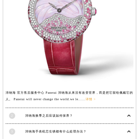
江西省景德镇市珠山区珠山中路沛纳海售后服务中心（需提前预约）
江西省九江市浔阳区浔阳路沛纳海售后服务中心（需提前预约）
江西省南昌市红谷滩新区红谷中大道998号绿地双子塔（中央广场）A1座办公楼14层1407室沛纳海售后服务中心（需提前预约）
江西省萍乡市安源区萍安北大道与康庄路交叉口沛纳海售后服务中心（需提前预约）
江西省上饶市信州区滨江西路沛纳海售后服务中心（需提前预约）
江西省新余市渝水区北湖西路沛纳海售后服务中心（需提前预约）
江西省宜春市袁州区中山中路沛纳海售后服务中心（需提前预约）
江西省鹰潭市月湖区胜利东路沛纳海售后服务中心（需提前预约）
山东省德州市德城区东风中路沛纳海售后服务中心（需提前预约）
山东省东营市东营区济南路沛纳海售后服务中心（需提前预约）
沛纳海 官方售后服务中心 Panerai 沛纳海从来没有改变世界，而是把它留给佩戴它的
山东省济南市历下区经十路11111号华润中心写字楼（万象城）15层1508室沛纳海售后服务中心（需提前预约）
人。 Panerai will never change the world.we le......
详情 >
山东省济宁市任城区太白楼路沛纳海售后服务中心（需提前预约）
山东省莱芜市文化南路8号银座商城名表维修一楼名表维修沛纳海售后服务中心（需提前预约）
2
沛纳海换季之后应该如何保养？
山东省临沂市兰山区解放路沛纳海售后服务中心（需提前预约）
山东省日照市东港区烟台路沛纳海售后服务中心（需提前预约）
3
沛纳海手表机芯生锈都有什么处理办法？
山东省泰安市泰山区财源街道泰山大街沛纳海售后服务中心（需提前预约）