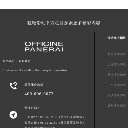
广东省梅州市梅江区金燕大道沛纳海售后服务中心（需提前预约）
广东省清远市清城区湖西路沛纳海售后服务中心（需提前预约）
广东省汕头市龙湖区长平路沛纳海售后服务中心（需提前预约）
轻轻滑动下方栏目探索更多精彩内容
广东省汕尾市城区香洲街道园林社区翠园街沛纳海售后服务中心（需提前预约）
广东省韶关市武江区芙蓉新区与老城中心交汇处沛纳海售后服务中心（需提前预约）
沛纳海中国区
广东省深圳市罗湖区深南东路5001号华润大厦17层1701室沛纳海售后服务中心（需提前预约）
广东省阳江市江城区东风一路沛纳海售后服务中心（需提前预约）
北京沛纳海维
简约其行，创新其思。
广东省云浮市云城区金山路沛纳海售后服务中心（需提前预约）
上海沛纳海维
广东省湛江市赤坎区观海北路沛纳海售后服务中心（需提前预约）
Contracted the adults, the thought innovation.
天津沛纳海维
广东省肇庆市端州区信安大道与砚都大道交汇处沛纳海售后服务中心（需提前预约）

总部服务热线
广州沛纳海维
广西壮族自治区百色市右江区中山二路沛纳海售后服务中心（需提前预约）
400-006-0073
广西壮族自治区北海市海城区北京路沛纳海售后服务中心（需提前预约）
深圳沛纳海维
广西壮族自治区崇左市江州区石景林街道友谊大道与丽川路交汇处沛纳海售后服务中心（需提前预约）
成都沛纳海维
营业时间：
广西壮族自治区防城港市港口区金花茶大道沛纳海售后服务中心（需提前预约）

门店营业：09:00-19:30（节假日正常营业）
广西壮族自治区贵港市港北区港城街道布山大道与仙衣路交叉口沛纳海售后服务中心（需提前预约）
客服在线：08:00-22:00（节假日正常营业）
广西壮族自治区桂林市秀峰区红岭路沛纳海售后服务中心（需提前预约）