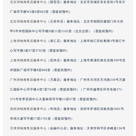
北京沛纳海售后服务中心
（国贸店）服务地址：北京市东城区东长安街1号东方
辽宁省铁岭市银州区南马路沛纳海售后服务中心（需提前预约）
广场写字楼W3座6层602室（需提前预约）
辽宁省营口市站前区市府路与渤海大街交叉口沛纳海售后服务中心（需提前预约）
北京沛纳海售后服务中心
（王府井店）服务地址：北京市朝阳区建国门外大街
辽宁省沈阳市沈河区中街路137号亨得利名表维修授权店1楼沛纳海售后服务中心（需提前预约）
甲6号华熙国际中心写字楼D座11层1102室（北京总部）（需提前预约）
辽宁省沈阳市沈河区中街路83号亨得利名表维修授权店1楼沛纳海售后服务中心（需提前预约）
北京市朝阳区建国门外大街甲6号华熙国际中心D座11层1102室沛纳海售后服务中心（北京总部）（需提前预约）
上海沛纳海售后服务中心
（港汇店）服务地址：上海市徐汇区虹桥路3号港汇中
北京市东城区东长安街1号王府井东方广场W3座6层602室沛纳海售后服务中心（需提前预约）
心写字楼2座37层3705室（需提前预约）
河北省保定市竞秀区朝阳北大街北国先天下沛纳海售后服务中心（需提前预约）
上海沛纳海售后服务中心
（宏伊店）服务地址：上海市黄浦区南京东路299号宏
内蒙古自治区阿拉善盟市左旗土尔扈特大街沛纳海售后服务中心（需提前预约）
伊国际广场写字楼8层806室（需提前预约）
内蒙古自治区巴彦淖尔市临河区新华街沛纳海售后服务中心（需提前预约）
广州沛纳海售后服务中心
（万菱店）服务地址：广州市天河区天河路230号万菱
内蒙古自治区包头市青山区幸福路甲3号王府井百货名表维修沛纳海售后服务中心（需提前预约）
汇国际中心写字楼A塔7层704室（需提前预约） | 广州市越秀区环市东路371-
内蒙古自治区赤峰市红山区哈达街沛纳海售后服务中心（需提前预约）
375号世界贸易中心大厦南塔写字楼15层07室（需提前预约）
内蒙古自治区鄂尔多斯市东胜区伊金霍洛街沛纳海售后服务中心（需提前预约）
内蒙古自治区呼伦贝尔市海拉尔区中央街沛纳海售后服务中心（需提前预约）
深圳沛纳海售后服务中心
（华润店）服务地址：深圳市罗湖区深南东路5001号
内蒙古自治区通辽市科尔沁区明仁大街沛纳海售后服务中心（需提前预约）
华润大厦写字楼17层1701室（需提前预约）
内蒙古自治区乌海市海勃湾区人民南路沛纳海售后服务中心（需提前预约）
天津沛纳海售后服务中心
（金融中心店）服务地址：天津市和平区赤峰道136号
内蒙古自治区乌兰察布市集宁区恩和大街沛纳海售后服务中心（需提前预约）