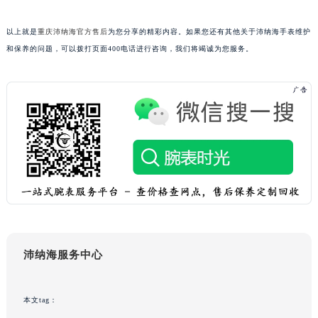
吉林省辽源市龙山区人民大街沛纳海售后服务中心（需提前预约）
以上就是
重庆沛纳海官方售后
为您分享的精彩内容。如果您还有其他关于沛纳海手表维护
吉林省梅河口市新华街道梅河大街沛纳海售后服务中心（需提前预约）
和保养的问题，可以拨打页面400电话进行咨询，我们将竭诚为您服务。
吉林省四平市铁东区紫气大路与南九经街交汇处沛纳海售后服务中心（需提前预约）
吉林省松原市宁江区五环大街沛纳海售后服务中心（需提前预约）
吉林省通化市东昌区环通乡江南大街沛纳海售后服务中心（需提前预约）
吉林省延边市延吉市解放路沛纳海售后服务中心（需提前预约）
辽宁省鞍山市铁东区站前街沛纳海售后服务中心（需提前预约）
辽宁省本溪市平山区胜利路沛纳海售后服务中心（需提前预约）
辽宁省朝阳市双塔区新华路沛纳海售后服务中心（需提前预约）
辽宁省丹东市振兴区七经街沛纳海售后服务中心（需提前预约）
辽宁省抚顺市新抚区东一路沛纳海售后服务中心（需提前预约）
辽宁省阜新市海州区解放大街沛纳海售后服务中心（需提前预约）
辽宁省葫芦岛市连山区中央路沛纳海售后服务中心（需提前预约）
沛纳海服务中心
辽宁省锦州市古塔区中央大街沛纳海售后服务中心（需提前预约）
辽宁省辽阳市白塔区新运大街沛纳海售后服务中心（需提前预约）
本文tag：
辽宁省盘锦市兴隆台区石油大街沛纳海售后服务中心（需提前预约）