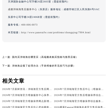
天津国际金融中心写字楼26层2603室（需提前预约）
内蒙古自治区锡林郭勒盟市锡林浩特市光明街与额尔敦路交叉口沛纳海售后服务中心（需提前预约）
成都沛纳海售后服务中心
（东原店）服务地址：成都市锦江区人民东路6号SAC
内蒙古自治区兴安盟市乌兰浩特市兴安大街沛纳海售后服务中心（需提前预约）
东原中心写字楼24层2406B室（需提前预约）
山西省大同市平城区迎宾街沛纳海售后服务中心（需提前预约）
服务专线：
400-006-0073
山西省晋城市城区黄华街沛纳海售后服务中心（需提前预约）
山西省晋中市榆次区顺城街沛纳海售后服务中心（需提前预约）
本页链接：
http://www.paneraifw.com/problems/chongqing/7904.html
山西省临汾市尧都区解放路沛纳海售后服务中心（需提前预约）
山西省吕梁市离石区永宁中路与建设街交叉口沛纳海售后服务中心（需提前预约）
山西省朔州市朔城区怡西路与鄯阳西街交汇处沛纳海售后服务中心（需提前预约）
上一篇:
国内买沛纳海在哪里买（高端腕表购买指南与推荐店铺）
山西省忻州市忻府区和平东街与七一南路交叉口沛纳海售后服务中心（需提前预约）
山西省阳泉市郊区平阳东街与新城大道交叉口沛纳海售后服务中心（需提前预约）
下一篇:
沛纳海走慢了处理办法（手表维修的常见技巧与步骤）
山西省运城市盐湖区河东街沛纳海售后服务中心（需提前预约）
山西省长治市潞州区英雄中路沛纳海售后服务中心（需提前预约）
相关文章
山西省太原市迎泽区迎泽街道解放路15号亨得利名表维修授权店3楼沛纳海售后服务中心（需提前预约）
2026年7月新鲜资讯：沛纳海官方售后网点迁移及新设
2026年7月沛纳海官方售后中心（维修保养）网点迁移及新设补充最终版发布完毕
天津市和平区赤峰道136号天津国际金融中心26层2603室沛纳海售后服务中心（需提前预约）
2026年7月沛纳海官方维修服务中心保养点地址变更及新开补充确认文件正式发布
2026年7月沛纳海官方售后维修保养综合服务网络补充发布定稿正式公开
安徽省安庆市迎江区人民路沛纳海售后服务中心（需提前预约）
2026年7月沛纳海官方维修保养网点新增及部分搬迁公告
2026年7月沛纳海官方维修保养综合服务点最新动态补充汇总确认
安徽省蚌埠市蚌山区淮河路沛纳海售后服务中心（需提前预约）
2026年7月沛纳海官方售后中心变动最终补充总览（搬迁+新设）
2026最新Panerai沛纳海名表官方售后保养点地址考察报告