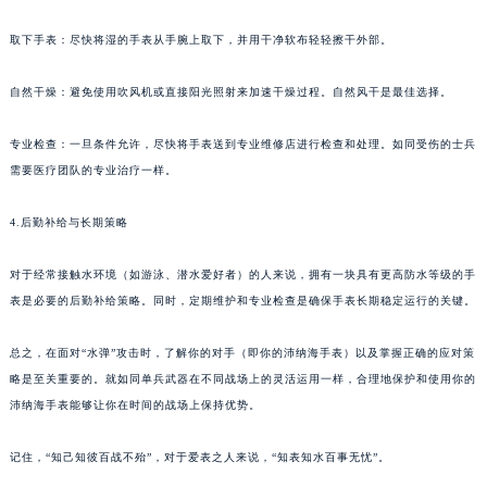
甘肃省兰州市七里河区西津西路16号兰州中心写字楼21层2102室（需提前预约）
取下手表：尽快将湿的手表从手腕上取下，并用干净软布轻轻擦干外部。
重庆市解放碑渝中区民权路28号英利国际金融中心写字楼20层01室（需提前预约）
黑龙江省大庆市萨尔图区会战大街沛纳海售后服务中心（需提前预约）
自然干燥：避免使用吹风机或直接阳光照射来加速干燥过程。自然风干是最佳选择。
黑龙江省鹤岗市向阳区红军路沛纳海售后服务中心（需提前预约）
黑龙江省黑河市爱辉区中央街沛纳海售后服务中心（需提前预约）
专业检查：一旦条件允许，尽快将手表送到专业维修店进行检查和处理。如同受伤的士兵
需要医疗团队的专业治疗一样。
黑龙江省鸡西市鸡冠区红军路沛纳海售后服务中心（需提前预约）
黑龙江省佳木斯市向阳区长安路沛纳海售后服务中心（需提前预约）
4.后勤补给与长期策略
黑龙江省牡丹江市东安区太平路沛纳海售后服务中心（需提前预约）
黑龙江省七台河市桃山区大同街沛纳海售后服务中心（需提前预约）
对于经常接触水环境（如游泳、潜水爱好者）的人来说，拥有一块具有更高防水等级的手
黑龙江省齐齐哈尔市龙沙区龙华路沛纳海售后服务中心（需提前预约）
表是必要的后勤补给策略。同时，定期维护和专业检查是确保手表长期稳定运行的关键。
黑龙江省双鸭山市尖山区新兴大街沛纳海售后服务中心（需提前预约）
总之，在面对“水弹”攻击时，了解你的对手（即你的沛纳海手表）以及掌握正确的应对策
黑龙江省绥化市北林区新华街与康庄路交叉口沛纳海售后服务中心（需提前预约）
略是至关重要的。就如同单兵武器在不同战场上的灵活运用一样，合理地保护和使用你的
黑龙江省伊春市伊美区通河路沛纳海售后服务中心（需提前预约）
沛纳海手表能够让你在时间的战场上保持优势。
吉林省白城市洮北区明仁南街沛纳海售后服务中心（需提前预约）
吉林省白山市浑江区浑江大街沛纳海售后服务中心（需提前预约）
记住，“知己知彼百战不殆”，对于爱表之人来说，“知表知水百事无忧”。
吉林省吉林市船营区河南街沛纳海售后服务中心（需提前预约）