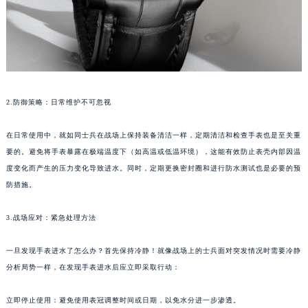
苏州市苏州工业园区星港街199号苏州中心办公楼C座22层08室（需提前预约）
武汉市江汉区解放大道686号世界贸易大厦38层09室（需提前预约）
南宁市青秀区金湖路59号地王大厦12楼1224室（需提前预约）
合肥市蜀山区潜山路111号万象城华润大厦B座12楼03室（需提前预约）
泉州市丰泽区宝洲路729号浦西万达中心写字楼A座7楼709室（需提前预约）
2.防御策略：日常维护不可忽视
青岛市南区山东路6号华润大厦B座22层04室（需提前预约）
烟台市芝罘区胜利路139号万达金融中心A座907室（需提前预约）
在日常使用中，就如同士兵在战场上保持装备清洁一样，定期清洁和检查手表也是至关重
长春市朝阳区西安大路727号中银大厦A座(旺进大厦)18层09室（需提前预约）
要的。避免将手表暴露在极端温度下（如高温或低温环境），这能有效防止表壳内部因温
贵阳市南明区都司高架桥路33号亨特国际金融中心14楼14D（需提前预约）
度变化而产生的压力变化导致进水。同时，定期更换密封圈和进行防水测试也是必要的预
防措施。
昆明市盘龙区北京路928号同德昆明广场写字楼10层06室（需提前预约）
石家庄市长安区中山东路39号勒泰中心写字楼B座13层07室（需提前预约）
3.战场应对：紧急处理方法
西安市碑林区南关正街88号华侨城长安国际中心E座6楼10室（需提前预约）
海口市龙华区金贸东路5号海口华润大厦B座17层1707室（需提前预约）
一旦发现手表进水了怎么办？首先保持冷静！就像战场上的士兵面对突发情况时需要冷静
唐山市路南区新华东道100号万达广场写字楼A座10层1002室（需提前预约）
分析局势一样，在发现手表进水后应立即采取行动：
台州市椒江区东海大道1800号腾达中心东1幢20楼2002室（需提前预约）
立即停止使用：避免使用表冠调整时间或日期，以免水分进一步渗透。
内蒙古自治区呼和浩特市玉泉区大学西街70号华润万象城写字楼（鄂尔多斯大厦）23层2326室（需提前预约）