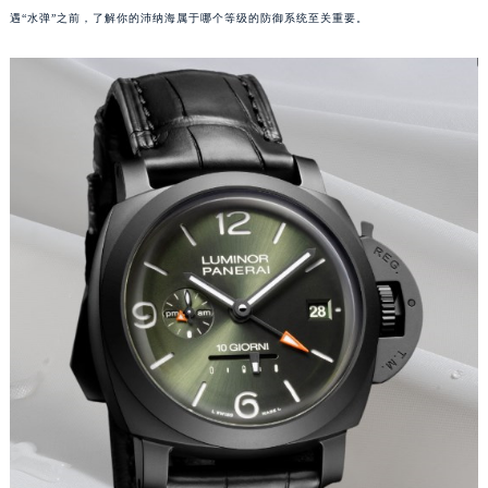
遇“水弹”之前，了解你的沛纳海属于哪个等级的防御系统至关重要。
福州市鼓楼区五四路128-1号恒力城写字楼15层03室（需提前预约）
成都市锦江区人民东路6号SAC东原中心写字楼24层2406B室（需提前预约）
重庆市江北区观音桥步行街2号融恒时代广场写字楼9层902室（需提前预约）
长沙市芙蓉区定王台街道建湘路393号世茂环球金融中心写字楼（芙蓉广场）10层13室（需提前预约）
郑州市二七区铭功路10号华润大厦写字楼29层2905室（需提前预约）
太原市迎泽区解放路15号亨得利名表服务中心（品牌授权店）3层整层（需提前预约）
沈阳市沈河区中街路137号亨得利名表服务中心（品牌授权店）1层整层（需提前预约）
沈阳市沈河区中街路83号亨得利名表服务中心（品牌授权店）1层整层（需提前预约）
乌鲁木齐市天山区红山路26号时代广场（CCMALL）C座17层17-B（需提前预约）
温州市鹿城区锦绣路1067号置信广场10层1015室（需提前预约）
哈尔滨市道里区友谊西路600号富力中心T2座写字楼29层03室（需提前预约）
大连市中山区人民路15号国际金融大厦7层G室（需提前预约）
佛山市禅城区季华五路57号万科金融中心C座12层1205室（需提前预约）
东莞市东城街道鸿福东路1号民盈国贸中心T1写字楼9层907室（需提前预约）
无锡市梁溪区人民中路139号恒隆广场写字楼1座11层1104室（需提前预约）
南通市崇川区工农路57号圆融广场写字楼16层1603室（需提前预约）