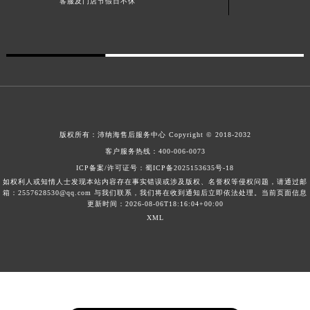
客服及门店节假日不休
广西壮族自治区河池市金城江区金城江街道朝阳路沛纳海售后服务中心（需提前预约）
广西壮族自治区贺州市八步区城东街道灵峰南路沛纳海售后服务中心（需提前预约）
广西壮族自治区来宾市兴宾区桂中大道沛纳海售后服务中心（需提前预约）
广西壮族自治区柳州市城中区中山中路沛纳海售后服务中心（需提前预约）
广西壮族自治区钦州市钦南区金海湾东大街沛纳海售后服务中心（需提前预约）
广西壮族自治区梧州市万秀区龙湖镇高旺路沛纳海售后服务中心（需提前预约）
广西壮族自治区玉林市玉州区金玉路沛纳海售后服务中心（需提前预约）
版权所有：
沛纳海售后服务中心
Copyright © 2018-2032
海南省儋州市儋州市那大镇兰洋北路沛纳海售后服务中心（需提前预约）
客户服务热线：
400-006-0073
ICP备案/许可证号：
蜀ICP备2025153635号-18
海南省东方市八所镇解放西路沛纳海售后服务中心（需提前预约）
如权利人或知情人士发现本站内容存在事实错误或涉及版权、名誉权等侵权问题，请通过邮
海南省琼海市嘉积镇东风路沛纳海售后服务中心（需提前预约）
箱：2557628530@qq.com 与我们联系，我们将在收到通知后立即依法处理。当前页面信息
更新时间：2026-08-06T18:16:04+00:00
海南省三沙市西沙区西沙群岛永兴岛北京路沛纳海售后服务中心（需提前预约）
XML
海南省三亚市吉阳区迎宾路沛纳海售后服务中心（需提前预约）
海南省万宁市万城镇解放路沛纳海售后服务中心（需提前预约）
海南省文昌市文城镇教育东路沛纳海售后服务中心（需提前预约）
海南省五指山市通什镇三月三大道沛纳海售后服务中心（需提前预约）
香港特别行政区尖沙咀区油尖旺区广东道沛纳海售后服务中心（需提前预约）