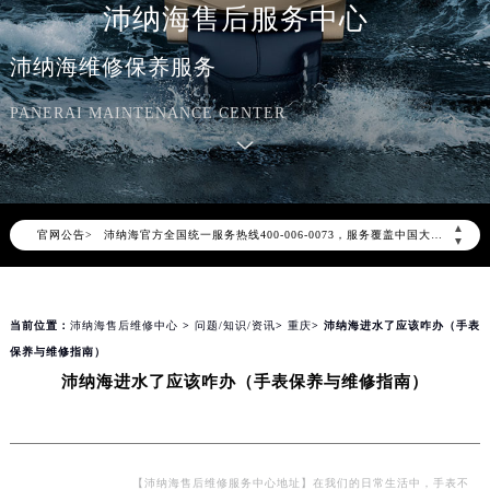
沛纳海售后服务中心
沛纳海维修保养服务
PANERAI MAINTENANCE CENTER
2026年8月沛纳海中国区售后服务网络优化升级公告
2026年8月沛纳海全国官方售后客户服务热线：400-006-0073
▲
官网公告>
沛纳海官方全国统一服务热线400-006-0073，服务覆盖中国大陆、香港、澳门、台湾全部区域（非大陆需加拨“+86”）
▼
2026年8月沛纳海售后服务中心最新网点地址：
北京市朝阳区建国门外大街甲6号华熙国际中心写字楼D座11层1102室（北京总部）（需提前预约）
当前位置：
沛纳海售后维修中心
>
问题/知识/资讯
>
重庆
> 沛纳海进水了应该咋办（手表
北京市东城区东长安街1号东方广场写字楼W3座6层602室（需提前预约）
保养与维修指南）
天津市和平区赤峰道136号天津国际金融中心写字楼26层2603室（需提前预约）
沛纳海进水了应该咋办（手表保养与维修指南）
上海市徐汇区虹桥路3号港汇中心写字楼2座37层3705室（需提前预约）
上海市黄浦区南京东路299号宏伊国际广场写字楼8层806室（需提前预约）
南京市秦淮区中山南路1号（新街口）南京中心写字楼22层C1-1室（需提前预约）
常州市新北区龙锦路1590号现代传媒中心写字楼5号楼10层1008室（需提前预约）
【沛纳海售后维修服务中心地址】在我们的日常生活中，手表不