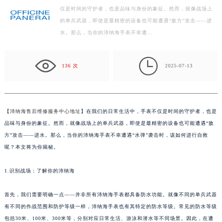
仅是时间的守护者，也是品味与身份的象征。然而，就像战场上
徐州市鼓楼区淮海东路29号苏宁广场IFC国际金融中心写字楼35层3508室（需提前预约）
的单兵武器，即使是最精密的设备也可能遭遇“敌方”攻击——进
扬州市邗江区国展路29号星耀天地写字楼1号楼18层1803室（需提前预约）
水。那么，当你的沛纳海手表不幸遭…
盐城市盐都区世纪大道5号盐城金融城写字楼1号楼16层1604室（需提前预约）
泰州市海陵区永定东路399号置地商务中心东塔写字楼（华润万象城）17层1706室（需提前预约）

宁波市江北区大闸南路500号来福士广场办公楼20层2009室（需提前预约）
136 次
2025-07-13
杭州市上城区钱江路1366号华润大厦写字楼A座5层503-5室（需提前预约）
金华市金东区东市南街777号金华万达广场写字楼4号楼22层2209室（需提前预约）
绍兴市越城区胜利东路379号世茂天际中心写字楼8层805室（需提前预约）
【
沛纳海售后维修服务中心地址
】在我们的日常生活中，手表不仅是时间的守护者，也是
嘉兴市南湖区广益路705号嘉兴世界贸易中心写字楼A座13层1304室（需提前预约）
品味与身份的象征。然而，就像战场上的单兵武器，即使是最精密的设备也可能遭遇“敌
南昌市红谷滩新区红谷中大道998号绿地双子塔（中央广场）A1座办公楼14层07室（需提前预约）
方”攻击——进水。那么，当你的沛纳海手表不幸遭遇“水弹”袭击时，该如何进行自救
呢？本文将为你揭秘。
济南市历下区经十路11111号华润中心写字楼（万象城）15层1508室（需提前预约）
广州市天河区天河路230号万菱汇国际中心写字楼A塔7层704室（需提前预约）
1.识别战场：了解你的沛纳海
广州市越秀区环市东路371-375号世界贸易中心大厦南塔写字楼15层07室（需提前预约）
深圳市罗湖区深南东路5001号华润大厦写字楼17层1701室（需提前预约）
首先，我们需要明确一点——并非所有沛纳海手表都具备防水功能。就像不同的单兵武器
惠州市惠城区江北文昌一路7号华贸大厦写字楼1座30层05室（需提前预约）
有不同的作战范围和防护等级一样，沛纳海手表也有其特定的防水等级。常见的防水等级
厦门市思明区湖滨东路95号华润大厦写字楼B座11层1104室（需提前预约）
包括30米、100米、300米等，分别对应日常生活、游泳和潜水等不同场景。因此，在遭