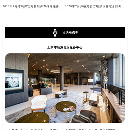
安徽省亳州市谯城区魏武大道沛纳海售后服务中心（需提前预约）
2026年7月沛纳海官方售后保养维修服务点最新分布（迁址新店）
2026年7月沛纳海官方维修保养综合服务中心调整补充公告（含迁址）内容公开
安徽省池州市贵池区长江路沛纳海售后服务中心（需提前预约）
安徽省滁州市琅琊区南谯北路沛纳海售后服务中心（需提前预约）
安徽省阜阳市颍州区颍州北路沛纳海售后服务中心（需提前预约）
沛纳海保养
安徽省淮北市相山区淮海路沛纳海售后服务中心（需提前预约）
安徽省淮南市田家庵区国庆中路沛纳海售后服务中心（需提前预约）
北京沛纳海售后服务中心
安徽省黄山市屯溪区黄山西路沛纳海售后服务中心（需提前预约）
安徽省六安市金安区解放中路沛纳海售后服务中心（需提前预约）
安徽省马鞍山市雨山区湖南西路沛纳海售后服务中心（需提前预约）
安徽省宿州市埇桥区人民中路沛纳海售后服务中心（需提前预约）
安徽省铜陵市铜官区石城大道沛纳海售后服务中心（需提前预约）
安徽省芜湖市镜湖区中山路步行街沛纳海售后服务中心（需提前预约）
安徽省宣城市宣州区叠嶂西路沛纳海售后服务中心（需提前预约）
福建省龙岩市新罗区九一南路沛纳海售后服务中心（需提前预约）
福建省南平市建阳区人民西路沛纳海售后服务中心（需提前预约）
福建省宁德市蕉城区天湖东路沛纳海售后服务中心（需提前预约）