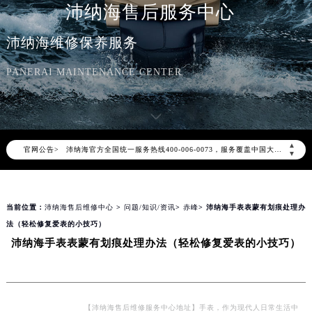
沛纳海售后服务中心
沛纳海维修保养服务
PANERAI MAINTENANCE CENTER
2026年8月沛纳海中国区售后服务网络优化升级公告
2026年8月沛纳海全国官方售后客户服务热线：400-006-0073
▲
官网公告>
沛纳海官方全国统一服务热线400-006-0073，服务覆盖中国大陆、香港、澳门、台湾全部区域（非大陆需加拨“+86”）
▼
2026年8月沛纳海售后服务中心最新网点地址：
北京市朝阳区建国门外大街甲6号华熙国际中心写字楼D座11层1102室（北京总部）（需提前预约）
当前位置：
沛纳海售后维修中心
>
问题/知识/资讯
>
赤峰
> 沛纳海手表表蒙有划痕处理办
北京市东城区东长安街1号东方广场写字楼W3座6层602室（需提前预约）
法（轻松修复爱表的小技巧）
天津市和平区赤峰道136号天津国际金融中心写字楼26层2603室（需提前预约）
沛纳海手表表蒙有划痕处理办法（轻松修复爱表的小技巧）
上海市徐汇区虹桥路3号港汇中心写字楼2座37层3705室（需提前预约）
上海市黄浦区南京东路299号宏伊国际广场写字楼8层806室（需提前预约）
南京市秦淮区中山南路1号（新街口）南京中心写字楼22层C1-1室（需提前预约）
常州市新北区龙锦路1590号现代传媒中心写字楼5号楼10层1008室（需提前预约）
【沛纳海售后维修服务中心地址】手表，作为现代人日常生活中