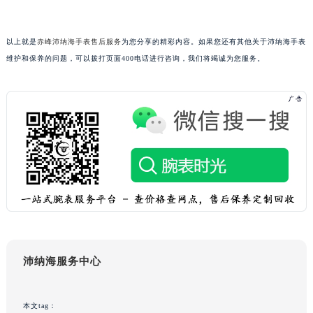
吉林省辽源市龙山区人民大街沛纳海售后服务中心（需提前预约）
吉林省梅河口市新华街道梅河大街沛纳海售后服务中心（需提前预约）
以上就是
赤峰沛纳海手表售后服务
为您分享的精彩内容。如果您还有其他关于沛纳海手表
吉林省四平市铁东区紫气大路与南九经街交汇处沛纳海售后服务中心（需提前预约）
维护和保养的问题，可以拨打页面400电话进行咨询，我们将竭诚为您服务。
吉林省松原市宁江区五环大街沛纳海售后服务中心（需提前预约）
吉林省通化市东昌区环通乡江南大街沛纳海售后服务中心（需提前预约）
吉林省延边市延吉市解放路沛纳海售后服务中心（需提前预约）
辽宁省鞍山市铁东区站前街沛纳海售后服务中心（需提前预约）
辽宁省本溪市平山区胜利路沛纳海售后服务中心（需提前预约）
辽宁省朝阳市双塔区新华路沛纳海售后服务中心（需提前预约）
辽宁省丹东市振兴区七经街沛纳海售后服务中心（需提前预约）
辽宁省抚顺市新抚区东一路沛纳海售后服务中心（需提前预约）
辽宁省阜新市海州区解放大街沛纳海售后服务中心（需提前预约）
辽宁省葫芦岛市连山区中央路沛纳海售后服务中心（需提前预约）
沛纳海服务中心
辽宁省锦州市古塔区中央大街沛纳海售后服务中心（需提前预约）
辽宁省辽阳市白塔区新运大街沛纳海售后服务中心（需提前预约）
本文tag：
辽宁省盘锦市兴隆台区石油大街沛纳海售后服务中心（需提前预约）