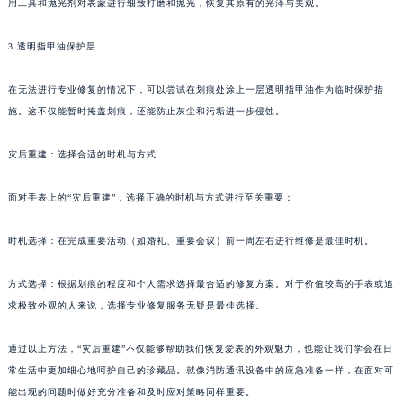
用工具和抛光剂对表蒙进行细致打磨和抛光，恢复其原有的光泽与美观。
甘肃省兰州市七里河区西津西路16号兰州中心写字楼21层2102室（需提前预约）
重庆市解放碑渝中区民权路28号英利国际金融中心写字楼20层01室（需提前预约）
3.透明指甲油保护层
黑龙江省大庆市萨尔图区会战大街沛纳海售后服务中心（需提前预约）
在无法进行专业修复的情况下，可以尝试在划痕处涂上一层透明指甲油作为临时保护措
黑龙江省鹤岗市向阳区红军路沛纳海售后服务中心（需提前预约）
施。这不仅能暂时掩盖划痕，还能防止灰尘和污垢进一步侵蚀。
黑龙江省黑河市爱辉区中央街沛纳海售后服务中心（需提前预约）
黑龙江省鸡西市鸡冠区红军路沛纳海售后服务中心（需提前预约）
灾后重建：选择合适的时机与方式
黑龙江省佳木斯市向阳区长安路沛纳海售后服务中心（需提前预约）
黑龙江省牡丹江市东安区太平路沛纳海售后服务中心（需提前预约）
面对手表上的“灾后重建”，选择正确的时机与方式进行至关重要：
黑龙江省七台河市桃山区大同街沛纳海售后服务中心（需提前预约）
时机选择：在完成重要活动（如婚礼、重要会议）前一周左右进行维修是最佳时机。
黑龙江省齐齐哈尔市龙沙区龙华路沛纳海售后服务中心（需提前预约）
黑龙江省双鸭山市尖山区新兴大街沛纳海售后服务中心（需提前预约）
方式选择：根据划痕的程度和个人需求选择最合适的修复方案。对于价值较高的手表或追
黑龙江省绥化市北林区新华街与康庄路交叉口沛纳海售后服务中心（需提前预约）
求极致外观的人来说，选择专业修复服务无疑是最佳选择。
黑龙江省伊春市伊美区通河路沛纳海售后服务中心（需提前预约）
吉林省白城市洮北区明仁南街沛纳海售后服务中心（需提前预约）
通过以上方法，“灾后重建”不仅能够帮助我们恢复爱表的外观魅力，也能让我们学会在日
吉林省白山市浑江区浑江大街沛纳海售后服务中心（需提前预约）
常生活中更加细心地呵护自己的珍藏品。就像消防通讯设备中的应急准备一样，在面对可
能出现的问题时做好充分准备和及时应对策略同样重要。
吉林省吉林市船营区河南街沛纳海售后服务中心（需提前预约）