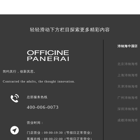
广东省梅州市梅江区金燕大道沛纳海售后服务中心（需提前预约）
广东省清远市清城区湖西路沛纳海售后服务中心（需提前预约）
广东省汕头市龙湖区长平路沛纳海售后服务中心（需提前预约）
轻轻滑动下方栏目探索更多精彩内容
广东省汕尾市城区香洲街道园林社区翠园街沛纳海售后服务中心（需提前预约）
广东省韶关市武江区芙蓉新区与老城中心交汇处沛纳海售后服务中心（需提前预约）
沛纳海中国区
广东省深圳市罗湖区深南东路5001号华润大厦17层1701室沛纳海售后服务中心（需提前预约）
广东省阳江市江城区东风一路沛纳海售后服务中心（需提前预约）
北京沛纳海维
广东省云浮市云城区金山路沛纳海售后服务中心（需提前预约）
简约其行，创新其思。
上海沛纳海维
广东省湛江市赤坎区观海北路沛纳海售后服务中心（需提前预约）
Contracted the adults, the thought innovation.
广东省肇庆市端州区信安大道与砚都大道交汇处沛纳海售后服务中心（需提前预约）
天津沛纳海维
广西壮族自治区百色市右江区中山二路沛纳海售后服务中心（需提前预约）

总部服务热线
广州沛纳海维
广西壮族自治区北海市海城区北京路沛纳海售后服务中心（需提前预约）
400-006-0073
深圳沛纳海维
广西壮族自治区崇左市江州区石景林街道友谊大道与丽川路交汇处沛纳海售后服务中心（需提前预约）
广西壮族自治区防城港市港口区金花茶大道沛纳海售后服务中心（需提前预约）
成都沛纳海维
营业时间：

广西壮族自治区贵港市港北区港城街道布山大道与仙衣路交叉口沛纳海售后服务中心（需提前预约）
门店营业：09:00-19:30（节假日正常营业）
广西壮族自治区桂林市秀峰区红岭路沛纳海售后服务中心（需提前预约）
客服在线：08:00-22:00（节假日正常营业）