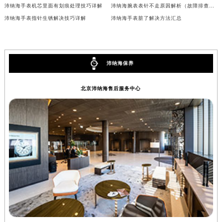
沛纳海手表机芯里面有划痕处理技巧详解
沛纳海腕表表针不走原因解析（故障排查与维修指南）
安徽省亳州市谯城区魏武大道沛纳海售后服务中心（需提前预约）
沛纳海手表指针生锈解决技巧详解
沛纳海手表脏了解决方法汇总
安徽省池州市贵池区长江路沛纳海售后服务中心（需提前预约）
安徽省滁州市琅琊区南谯北路沛纳海售后服务中心（需提前预约）
安徽省阜阳市颍州区颍州北路沛纳海售后服务中心（需提前预约）
沛纳海保养
安徽省淮北市相山区淮海路沛纳海售后服务中心（需提前预约）
安徽省淮南市田家庵区国庆中路沛纳海售后服务中心（需提前预约）
北京沛纳海售后服务中心
安徽省黄山市屯溪区黄山西路沛纳海售后服务中心（需提前预约）
安徽省六安市金安区解放中路沛纳海售后服务中心（需提前预约）
安徽省马鞍山市雨山区湖南西路沛纳海售后服务中心（需提前预约）
安徽省宿州市埇桥区人民中路沛纳海售后服务中心（需提前预约）
安徽省铜陵市铜官区石城大道沛纳海售后服务中心（需提前预约）
安徽省芜湖市镜湖区中山路步行街沛纳海售后服务中心（需提前预约）
安徽省宣城市宣州区叠嶂西路沛纳海售后服务中心（需提前预约）
福建省龙岩市新罗区九一南路沛纳海售后服务中心（需提前预约）
福建省南平市建阳区人民西路沛纳海售后服务中心（需提前预约）
福建省宁德市蕉城区天湖东路沛纳海售后服务中心（需提前预约）