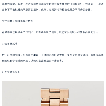
或腐蚀表蒙。其次，在进行剧烈运动或接触潜在有害物质时（比如烹饪、游泳等），应适
福州市鼓楼区五四路128-1号恒力城写字楼15层03室（需提前预约）
当取下手表以避免不必要的损伤。此外，定期清洁和检查也是必不可少的步骤。
成都市锦江区人民东路6号SAC东原中心写字楼24层2406B室（需提前预约）
重庆市江北区观音桥步行街2号融恒时代广场写字楼9层902室（需提前预约）
灾中自救：划痕修复小妙招
长沙市芙蓉区定王台街道建湘路393号世茂环球金融中心写字楼（芙蓉广场）10层13室（需提前预约）
郑州市二七区铭功路10号华润大厦写字楼29层2905室（需提前预约）
如果不幸已经发生了“灾难”，即表蒙出现了划痕，我们可以尝试一些简单的修复方法：
太原市迎泽区解放路15号亨得利名表服务中心（品牌授权店）3层整层（需提前预约）
1.软布擦拭法
沈阳市沈河区中街路137号亨得利名表服务中心（品牌授权店）1层整层（需提前预约）
沈阳市沈河区中街路83号亨得利名表服务中心（品牌授权店）1层整层（需提前预约）
对于轻微的划痕，可以使用柔软、干净的布料轻轻擦拭。避免使用含有酒精、氨水或其他
乌鲁木齐市天山区红山路26号时代广场（CCMALL）C座17层17-B（需提前预约）
刺激性化学物质的产品，以免对表蒙造成进一步损害。
温州市鹿城区锦绣路1067号置信广场10层1015室（需提前预约）
哈尔滨市道里区友谊西路600号富力中心T2座写字楼29层03室（需提前预约）
2.专业抛光服务
大连市中山区人民路15号国际金融大厦7层G室（需提前预约）
佛山市禅城区季华五路57号万科金融中心C座12层1205室（需提前预约）
东莞市东城街道鸿福东路1号民盈国贸中心T1写字楼9层907室（需提前预约）
无锡市梁溪区人民中路139号恒隆广场写字楼1座11层1104室（需提前预约）
南通市崇川区工农路57号圆融广场写字楼16层1603室（需提前预约）