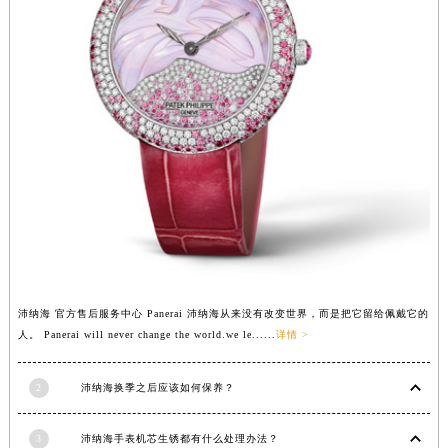
江西省景德镇市珠山区珠山中路沛纳海售后服务中心（需提前预约）
江西省九江市浔阳区浔阳路沛纳海售后服务中心（需提前预约）
江西省南昌市红谷滩新区红谷中大道998号绿地双子塔（中央广场）A1座办公楼14层1407室沛纳海售后服务中心（需提前预约）
江西省萍乡市安源区萍安北大道与康庄路交叉口沛纳海售后服务中心（需提前预约）
江西省上饶市信州区滨江西路沛纳海售后服务中心（需提前预约）
江西省新余市渝水区北湖西路沛纳海售后服务中心（需提前预约）
江西省宜春市袁州区中山中路沛纳海售后服务中心（需提前预约）
江西省鹰潭市月湖区胜利东路沛纳海售后服务中心（需提前预约）
山东省德州市德城区东风中路沛纳海售后服务中心（需提前预约）
山东省东营市东营区济南路沛纳海售后服务中心（需提前预约）
山东省济南市历下区经十路11111号华润中心写字楼（万象城）15层1508室沛纳海售后服务中心（需提前预约）
沛纳海 官方售后服务中心 Panerai 沛纳海从来没有改变世界，而是把它留给佩戴它的
山东省济宁市任城区太白楼路沛纳海售后服务中心（需提前预约）
人。 Panerai will never change the world.we le......
详情 >
山东省莱芜市文化南路8号银座商城名表维修一楼名表维修沛纳海售后服务中心（需提前预约）
山东省临沂市兰山区解放路沛纳海售后服务中心（需提前预约）
2
沛纳海换季之后应该如何保养？
山东省日照市东港区烟台路沛纳海售后服务中心（需提前预约）
3
沛纳海手表机芯生锈都有什么处理办法？
山东省泰安市泰山区财源街道泰山大街沛纳海售后服务中心（需提前预约）