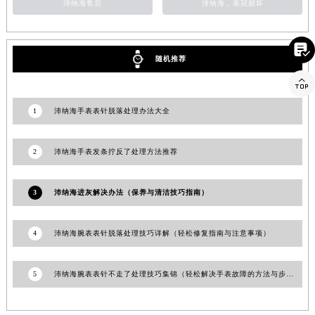
沛纳海售后
沛纳海，表冠损坏
澳门特别行政区风顺堂区南湾大马路沛纳海售后服务中心（需提前预约）
澳门特别行政区花地玛堂区关闸广场沛纳海售后服务中心（需提前预约）

澳门特别行政区花王堂区大三巴商圈沛纳海售后服务中心（需提前预约）
随机推荐
澳门特别行政区嘉模堂区官也街沛纳海售后服务中心（需提前预约）

澳门省路氹城市金光大道沛纳海售后服务中心（需提前预约）
1
沛纳海手表表针脱落处理办法大全
澳门特别行政区望德堂区塔石广场沛纳海售后服务中心（需提前预约）
福建省福州市鼓楼区五四路128-1号恒力城写字楼15层03室沛纳海售后服务中心（需提前预约）
福建省厦门市思明区湖滨东路95号万象城华润大厦B座11层1104室沛纳海售后服务中心（需提前预约）
2
沛纳海手表发条拧反了处理方法推荐
广东省潮州市潮安区新风路与潮汕路交汇处沛纳海售后服务中心（需提前预约）
广东省广州市天河区天河路230号万菱汇国际中心A塔7层704室沛纳海售后服务中心（需提前预约）
3
沛纳海进灰解决办法（保养与清洁技巧指南）
广东省广州市越秀区环市东路371-375号世界贸易中心大厦南塔15层1507室沛纳海售后服务中心（需提前预约）
广东省河源市源城区越王大道沛纳海售后服务中心（需提前预约）
4
沛纳海腕表表针脱落处理技巧详解（轻松修复指南与注意事项）
广东省惠州市惠城区江北文昌一路7号华贸大厦1座30层3005室沛纳海售后服务中心（需提前预约）
广东省江门市蓬江区广场西路沛纳海售后服务中心（需提前预约）
5
沛纳海腕表表针不走了处理技巧集锦（轻松解决手表故障的方法与步骤）
广东省揭阳市榕城进贤门步行街沛纳海售后服务中心（需提前预约）
广东省茂名市电白区水东街道迎宾大道沛纳海售后服务中心（需提前预约）