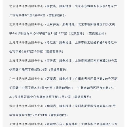
辽宁省铁岭市银州区南马路沛纳海售后服务中心（需提前预约）
北京沛纳海售后服务中心
（国贸店）服务地址：北京市东城区东长安街1号东方
辽宁省营口市站前区市府路与渤海大街交叉口沛纳海售后服务中心（需提前预约）
广场写字楼W3座6层602室（需提前预约）
辽宁省沈阳市沈河区中街路137号亨得利名表维修授权店1楼沛纳海售后服务中心（需提前预约）
北京沛纳海售后服务中心
（王府井店）服务地址：北京市朝阳区建国门外大街
辽宁省沈阳市沈河区中街路83号亨得利名表维修授权店1楼沛纳海售后服务中心（需提前预约）
甲6号华熙国际中心写字楼D座11层1102室（北京总部）（需提前预约）
北京市朝阳区建国门外大街甲6号华熙国际中心D座11层1102室沛纳海售后服务中心（北京总部）（需提前预约）
上海沛纳海售后服务中心
（港汇店）服务地址：上海市徐汇区虹桥路3号港汇中
北京市东城区东长安街1号王府井东方广场W3座6层602室沛纳海售后服务中心（需提前预约）
心写字楼2座37层3705室（需提前预约）
河北省保定市竞秀区朝阳北大街北国先天下沛纳海售后服务中心（需提前预约）
上海沛纳海售后服务中心
（宏伊店）服务地址：上海市黄浦区南京东路299号宏
内蒙古自治区阿拉善盟市左旗土尔扈特大街沛纳海售后服务中心（需提前预约）
内蒙古自治区巴彦淖尔市临河区新华街沛纳海售后服务中心（需提前预约）
伊国际广场写字楼8层806室（需提前预约）
内蒙古自治区包头市青山区幸福路甲3号王府井百货名表维修沛纳海售后服务中心（需提前预约）
广州沛纳海售后服务中心
（万菱店）服务地址：广州市天河区天河路230号万菱
内蒙古自治区赤峰市红山区哈达街沛纳海售后服务中心（需提前预约）
汇国际中心写字楼A塔7层704室（需提前预约） | 广州市越秀区环市东路371-
内蒙古自治区鄂尔多斯市东胜区伊金霍洛街沛纳海售后服务中心（需提前预约）
375号世界贸易中心大厦南塔写字楼15层07室（需提前预约）
内蒙古自治区呼伦贝尔市海拉尔区中央街沛纳海售后服务中心（需提前预约）
深圳沛纳海售后服务中心
（华润店）服务地址：深圳市罗湖区深南东路5001号
内蒙古自治区通辽市科尔沁区明仁大街沛纳海售后服务中心（需提前预约）
华润大厦写字楼17层1701室（需提前预约）
内蒙古自治区乌海市海勃湾区人民南路沛纳海售后服务中心（需提前预约）
天津沛纳海售后服务中心
（金融中心店）服务地址：天津市和平区赤峰道136号
内蒙古自治区乌兰察布市集宁区恩和大街沛纳海售后服务中心（需提前预约）