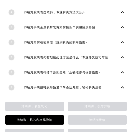
山东省威海市环翠区新威海路89号振华商厦一楼名表维修沛纳海售后服务中心（需提前预约）
4
沛纳海腕表表盘倾斜，专业解决方法大公开
山东省潍坊市奎文区东风东街沛纳海售后服务中心（需提前预约）
山东省枣庄市滕州市北辛路与善国路交叉口沛纳海售后服务中心（需提前预约）
5
沛纳海手表金属表带发黄如何翻新？实用解决妙招
山东省淄博市张店区金晶大道沛纳海售后服务中心（需提前预约）
上海市黄浦区南京东路299号宏伊国际广场写字楼8层806室沛纳海售后服务中心（需提前预约）
6
沛纳海如何检验真假（辨别真伪的实用指南）
上海市徐汇区虹桥路3号港汇中心2座37层3705室沛纳海售后服务中心（需提前预约）
浙江省杭州市上城区钱江路1366号华润大厦A座5层503-5室沛纳海售后服务中心（需提前预约）
7
沛纳海腕表表壳有划痕处理方法是什么（专业修复技巧与注意事项）
浙江省湖州市吴兴区劳动路沛纳海售后服务中心（需提前预约）
浙江省嘉兴市南湖区广益路705号嘉兴世界贸易中心A座13层1304室沛纳海售后服务中心（需提前预约）
8
沛纳海腕表表针掉了原因是啥（正确维修与保养指南）
浙江省金华市金东区东市南街777号金华万达广场4号楼22楼2209室沛纳海售后服务中心（需提前预约）
9
沛纳海手表报时故障频发？学会这几招，轻松解决烦恼
浙江省丽水市莲都区解放街沛纳海售后服务中心（需提前预约）
浙江省宁波市江北区大闸南路500号来福士广场办公楼20层2009室沛纳海售后服务中心（需提前预约）
浙江省衢州市柯城区上街沛纳海售后服务中心（需提前预约）
沛纳海，表盘氧化
沛纳海，机芯异响
浙江省绍兴市越城区胜利东路379号世茂天际中心写字楼8层805室沛纳海售后服务中心（需提前预约）
沛纳海，机芯内出现异响
沛纳海维修
浙江省舟山市定海区解放东路沛纳海售后服务中心（需提前预约）
澳门特别行政区大堂区议事亭前地（新马路）沛纳海售后服务中心（需提前预约）