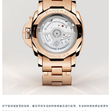
苏州市苏州工业园区星港街199号苏州中心办公楼C座22层08室（需提前预约）
武汉市江汉区解放大道686号世界贸易大厦38层09室（需提前预约）
南宁市青秀区金湖路59号地王大厦12楼1224室（需提前预约）
合肥市蜀山区潜山路111号万象城华润大厦B座12楼03室（需提前预约）
泉州市丰泽区宝洲路729号浦西万达中心写字楼A座7楼709室（需提前预约）
青岛市南区山东路6号华润大厦B座22层04室（需提前预约）
烟台市芝罘区胜利路139号万达金融中心A座907室（需提前预约）
长春市朝阳区西安大路727号中银大厦A座(旺进大厦)18层09室（需提前预约）
贵阳市南明区都司高架桥路33号亨特国际金融中心14楼14D（需提前预约）
昆明市盘龙区北京路928号同德昆明广场写字楼10层06室（需提前预约）
石家庄市长安区中山东路39号勒泰中心写字楼B座13层07室（需提前预约）
西安市碑林区南关正街88号华侨城长安国际中心E座6楼10室（需提前预约）
海口市龙华区金贸东路5号海口华润大厦B座17层1707室（需提前预约）
唐山市路南区新华东道100号万达广场写字楼A座10层1002室（需提前预约）
台州市椒江区东海大道1800号腾达中心东1幢20楼2002室（需提前预约）
对于较深或较宽的划痕，建议寻找专业的钟表维修店进行处理。专业的钟表技师会使用专
内蒙古自治区呼和浩特市玉泉区大学西街70号华润万象城写字楼（鄂尔多斯大厦）23层2326室（需提前预约）