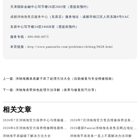
内蒙古自治区锡林郭勒盟市锡林浩特市光明街与额尔敦路交叉口沛纳海售后服务中心（需提前预约）
天津国际金融中心写字楼26层2603室（需提前预约）
内蒙古自治区兴安盟市乌兰浩特市兴安大街沛纳海售后服务中心（需提前预约）
成都沛纳海售后服务中心
（东原店）服务地址：成都市锦江区人民东路6号SAC
山西省大同市平城区迎宾街沛纳海售后服务中心（需提前预约）
东原中心写字楼24层2406B室（需提前预约）
山西省晋城市城区黄华街沛纳海售后服务中心（需提前预约）
服务专线：
400-006-0073
山西省晋中市榆次区顺城街沛纳海售后服务中心（需提前预约）
本页链接：
http://www.paneraifw.com/problems/chifeng/9628.html
山西省临汾市尧都区解放路沛纳海售后服务中心（需提前预约）
山西省吕梁市离石区永宁中路与建设街交叉口沛纳海售后服务中心（需提前预约）
山西省朔州市朔城区怡西路与鄯阳西街交汇处沛纳海售后服务中心（需提前预约）
山西省忻州市忻府区和平东街与七一南路交叉口沛纳海售后服务中心（需提前预约）
上一篇:
沛纳海腕表表蒙子坏了处理方法大全（自助修复与专业维修指南）
山西省阳泉市郊区平阳东街与新城大道交叉口沛纳海售后服务中心（需提前预约）
下一篇:
沛纳海表带掉色处理方法详解（保养与修复技巧分享）
山西省运城市盐湖区河东街沛纳海售后服务中心（需提前预约）
山西省长治市潞州区英雄中路沛纳海售后服务中心（需提前预约）
相关文章
山西省太原市迎泽区迎泽街道解放路15号亨得利名表维修授权店3楼沛纳海售后服务中心（需提前预约）
天津市和平区赤峰道136号天津国际金融中心26层2603室沛纳海售后服务中心（需提前预约）
2026年7月沛纳海官方保养中心与维修服务站更新汇总
2026年7月沛纳海官方售后维修保养业务网点重新配置补充通知
2026年6月沛纳海官方保养维修网络最终更新（含搬迁与新增店面）最终确认终稿
2026最新Panerai沛纳海名表售后网点地址考察报告
安徽省安庆市迎江区人民路沛纳海售后服务中心（需提前预约）
沛纳海手表磕碰了解决方法大全
沛纳海手表发条一直上不紧解决办法详解
安徽省蚌埠市蚌山区淮河路沛纳海售后服务中心（需提前预约）