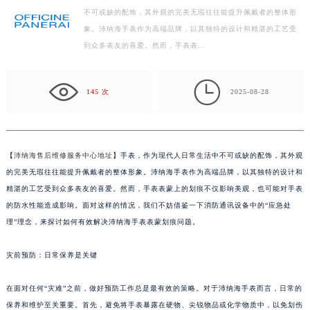
不可或缺的配饰，其外观的完美无瑕往往能提升佩戴者的整体形
徐州市鼓楼区淮海东路29号苏宁广场IFC国际金融中心写字楼35层3508室（需提前预约）
象。沛纳海手表作为高端品牌，以其独特的设计和精湛的工艺受
扬州市邗江区国展路29号星耀天地写字楼1号楼18层1803室（需提前预约）
到众多表友的喜爱。然而，手表表…
盐城市盐都区世纪大道5号盐城金融城写字楼1号楼16层1604室（需提前预约）
泰州市海陵区永定东路399号置地商务中心东塔写字楼（华润万象城）17层1706室（需提前预约）

宁波市江北区大闸南路500号来福士广场办公楼20层2009室（需提前预约）
145 次
2025-08-28
杭州市上城区钱江路1366号华润大厦写字楼A座5层503-5室（需提前预约）
金华市金东区东市南街777号金华万达广场写字楼4号楼22层2209室（需提前预约）
绍兴市越城区胜利东路379号世茂天际中心写字楼8层805室（需提前预约）
【
沛纳海售后维修服务中心地址
】手表，作为现代人日常生活中不可或缺的配饰，其外观
嘉兴市南湖区广益路705号嘉兴世界贸易中心写字楼A座13层1304室（需提前预约）
的完美无瑕往往能提升佩戴者的整体形象。沛纳海手表作为高端品牌，以其独特的设计和
南昌市红谷滩新区红谷中大道998号绿地双子塔（中央广场）A1座办公楼14层07室（需提前预约）
精湛的工艺受到众多表友的喜爱。然而，手表表蒙上的划痕不仅影响美观，也可能对手表
的防水性能造成影响。面对这样的情况，我们不妨借鉴一下消防通讯设备中的“应急处
济南市历下区经十路11111号华润中心写字楼（万象城）15层1508室（需提前预约）
理”理念，来探讨如何有效解决沛纳海手表表蒙划痕问题。
广州市天河区天河路230号万菱汇国际中心写字楼A塔7层704室（需提前预约）
广州市越秀区环市东路371-375号世界贸易中心大厦南塔写字楼15层07室（需提前预约）
灾前预防：日常保养是关键
深圳市罗湖区深南东路5001号华润大厦写字楼17层1701室（需提前预约）
惠州市惠城区江北文昌一路7号华贸大厦写字楼1座30层05室（需提前预约）
在面对任何“灾难”之前，做好预防工作总是最有效的策略。对于沛纳海手表而言，日常的
厦门市思明区湖滨东路95号华润大厦写字楼B座11层1104室（需提前预约）
保养和维护至关重要。首先，避免将手表暴露在硬物、尖锐物品或化学物质中，以免划伤