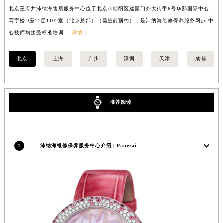
北京王府井沛纳海售后服务中心位于北京市朝阳区建国门外大街甲6号华熙国际中心
上
福建省莆田市城厢区霞林街道荔华东大道沛纳海售后服务中心（需提前预约）
写字楼D座11层1102室（北京总部）（需提前预约），是沛纳海维修保养服务网点,中
（
福建省三明市三元区东乾二路沛纳海售后服务中心（需提前预约）
心技师均接受标准培训....
详情 >
福建省漳州市龙文区步港路沛纳海售后服务中心（需提前预约）
江苏省常州市新北区龙锦路1590号现代传媒中心5号楼10层1008室沛纳海售后服务中心（需提前预约）
北京
上海
广州
深圳
天津
成都
江苏省淮安市清江浦区淮海北路沛纳海售后服务中心（需提前预约）
江苏省连云港市海州区通灌北路沛纳海售后服务中心（需提前预约）
江苏省南京市秦淮区中山南路1号南京中心22层22-C1-C3室沛纳海售后服务中心（需提前预约）
推荐阅读
江苏省宿迁市宿城区西湖路沛纳海售后服务中心（需提前预约）
江苏省泰州市海陵区永定东路399号置地商务中心东塔（华润万象城）17层1706室沛纳海售后服务中心（需提前预约）
江苏省徐州市鼓楼区淮海东路29号苏宁广场IFC国际金融中心35层3508室沛纳海售后服务中心（需提前预约）
1
沛纳海维修保养服务中心介绍 | Panerai
江苏省盐城市盐都区世纪大道5号盐城金融城写字楼1号楼16层1604室沛纳海售后服务中心（需提前预约）
江苏省扬州市邗江区国展路29号星耀天地写字楼1号楼18层1803室沛纳海售后服务中心（需提前预约）
江苏省镇江市京口区中山东路沛纳海售后服务中心（需提前预约）
江西省抚州市临川区赣东大道沛纳海售后服务中心（需提前预约）
江西省赣州市章贡区文清路沛纳海售后服务中心（需提前预约）
江西省吉安市吉州区井冈山大道沛纳海售后服务中心（需提前预约）