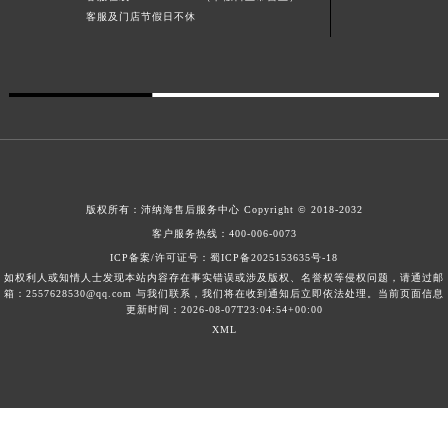
客服及门店节假日不休
广西壮族自治区河池市金城江区金城江街道朝阳路沛纳海售后服务中心（需提前预约）
广西壮族自治区贺州市八步区城东街道灵峰南路沛纳海售后服务中心（需提前预约）
广西壮族自治区来宾市兴宾区桂中大道沛纳海售后服务中心（需提前预约）
广西壮族自治区柳州市城中区中山中路沛纳海售后服务中心（需提前预约）
广西壮族自治区钦州市钦南区金海湾东大街沛纳海售后服务中心（需提前预约）
广西壮族自治区梧州市万秀区龙湖镇高旺路沛纳海售后服务中心（需提前预约）
广西壮族自治区玉林市玉州区金玉路沛纳海售后服务中心（需提前预约）
版权所有：
沛纳海售后服务中心
Copyright © 2018-2032
海南省儋州市儋州市那大镇兰洋北路沛纳海售后服务中心（需提前预约）
客户服务热线：
400-006-0073
海南省东方市八所镇解放西路沛纳海售后服务中心（需提前预约）
ICP备案/许可证号：
蜀ICP备2025153635号-18
海南省琼海市嘉积镇东风路沛纳海售后服务中心（需提前预约）
如权利人或知情人士发现本站内容存在事实错误或涉及版权、名誉权等侵权问题，请通过邮
箱：2557628530@qq.com 与我们联系，我们将在收到通知后立即依法处理。当前页面信息
海南省三沙市西沙区西沙群岛永兴岛北京路沛纳海售后服务中心（需提前预约）
更新时间：2026-08-07T23:04:54+00:00
海南省三亚市吉阳区迎宾路沛纳海售后服务中心（需提前预约）
XML
海南省万宁市万城镇解放路沛纳海售后服务中心（需提前预约）
海南省文昌市文城镇教育东路沛纳海售后服务中心（需提前预约）
海南省五指山市通什镇三月三大道沛纳海售后服务中心（需提前预约）
香港特别行政区尖沙咀区油尖旺区广东道沛纳海售后服务中心（需提前预约）