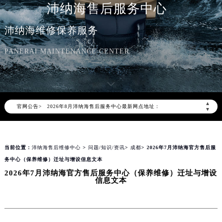
沛纳海售后服务中心
沛纳海维修保养服务
PANERAI MAINTENANCE CENTER
2026年8月沛纳海中国区售后服务网络优化升级公告
2026年8月沛纳海全国官方售后客户服务热线：400-006-0073
沛纳海官方全国统一服务热线400-006-0073，服务覆盖中国大陆、香港、澳门、台湾全部区域（非大陆需加拨“+86”）
2026年8月沛纳海售后服务中心最新网点地址：
▲
官网公告>
北京市朝阳区建国门外大街甲6号华熙国际中心写字楼D座11层1102室（北京总部）（需提前预约）
▼
北京市东城区东长安街1号东方广场写字楼W3座6层602室（需提前预约）
天津市和平区赤峰道136号天津国际金融中心写字楼26层2603室（需提前预约）
当前位置：
沛纳海售后维修中心
>
问题/知识/资讯
>
成都
> 2026年7月沛纳海官方售后服
上海市徐汇区虹桥路3号港汇中心写字楼2座37层3705室（需提前预约）
务中心（保养维修）迁址与增设信息文本
上海市黄浦区南京东路299号宏伊国际广场写字楼8层806室（需提前预约）
2026年7月沛纳海官方售后服务中心（保养维修）迁址与增设
南京市秦淮区中山南路1号（新街口）南京中心写字楼22层C1-1室（需提前预约）
信息文本
常州市新北区龙锦路1590号现代传媒中心写字楼5号楼10层1008室（需提前预约）
徐州市鼓楼区淮海东路29号苏宁广场IFC国际金融中心写字楼35层3508室（需提前预约）
扬州市邗江区国展路29号星耀天地写字楼1号楼18层1803室（需提前预约）