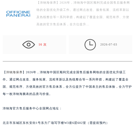
【沛纳海保养】2026年，沛纳海中国区顺利完成全国售后服务网
盐城市盐都区世纪大道5号盐城金融城写字楼1号楼16层1604室（需提前预约）
络的全面优化升级工作。通过网点改造、服务拓展、流程革新以
泰州市海陵区永定东路399号置地商务中心东塔写字楼（华润万象城）17层1706室（需提前预约）
及热线整合等一系列举措，构建起了覆盖全国、规范有序、方便
宁波市江北区大闸南路500号来福士广场办公楼20层2009室（需提前预约）
高效的官方售后体系，全方位提升…
杭州市上城区钱江路1366号华润大厦写字楼A座5层503-5室（需提前预约）
金华市金东区东市南街777号金华万达广场写字楼4号楼22层2209室（需提前预约）

16 次
2026-07-03
绍兴市越城区胜利东路379号世茂天际中心写字楼8层805室（需提前预约）
嘉兴市南湖区广益路705号嘉兴世界贸易中心写字楼A座13层1304室（需提前预约）
南昌市红谷滩新区红谷中大道998号绿地双子塔（中央广场）A1座办公楼14层07室（需提前预约）
【
沛纳海保养
】2026年，沛纳海中国区顺利完成全国售后服务网络的全面优化升级工
济南市历下区经十路11111号华润中心写字楼（万象城）15层1508室（需提前预约）
作。通过网点改造、服务拓展、流程革新以及热线整合等一系列举措，构建起了覆盖全
广州市天河区天河路230号万菱汇国际中心写字楼A塔7层704室（需提前预约）
国、规范有序、方便高效的官方售后体系，全方位提升了中国表主的售后体验，全力守护
广州市越秀区环市东路371-375号世界贸易中心大厦南塔写字楼15层07室（需提前预约）
每一枚沛纳海腕表的品质与价值。
深圳市罗湖区深南东路5001号华润大厦写字楼17层1701室（需提前预约）
惠州市惠城区江北文昌一路7号华贸大厦写字楼1座30层05室（需提前预约）
沛纳海官方售后服务中心全国网点地址：
厦门市思明区湖滨东路95号华润大厦写字楼B座11层1104室（需提前预约）
北京市东城区东长安街1号东方广场写字楼W3座6层602室（需提前预约）
福州市鼓楼区五四路128-1号恒力城写字楼15层03室（需提前预约）
成都市锦江区人民东路6号SAC东原中心写字楼24层2406B室（需提前预约）