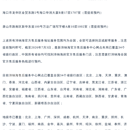
福建省漳州市龙文区步港路沛纳海售后服务中心（需提前预约）
海口市龙华区金贸东路5号海口华润大厦B座17层1707室（需提前预约）
江苏省常州市新北区龙锦路1590号现代传媒中心5号楼10层1008室沛纳海售后服务中心（需提前预约）
江苏省淮安市清江浦区淮海北路沛纳海售后服务中心（需提前预约）
唐山市路南区新华东道100号万达广场写字楼A座10层1002室（需提前预约）
江苏省连云港市海州区通灌北路沛纳海售后服务中心（需提前预约）
江苏省南京市秦淮区中山南路1号南京中心22层22-C1-C3室沛纳海售后服务中心（需提前预约）
上述所有沛纳海官方售后服务地址服务范围均为全国，全部可选择到店或邮寄服务，注意
江苏省宿迁市宿城区西湖路沛纳海售后服务中心（需提前预约）
提前预约即可。截至2026年7月3日，最新沛纳海官方售后服务中心网点布局已覆盖34个
江苏省泰州市海陵区永定东路399号置地商务中心东塔（华润万象城）17层1706室沛纳海售后服务中心（需提前预约）
省级行政区，中国所有省份均可找到沛纳海的官方售后服务门店，注意需拨打沛纳海全国
官方售后服务热线进行预约。
江苏省徐州市鼓楼区淮海东路29号苏宁广场IFC国际金融中心35层3508室沛纳海售后服务中心（需提前预约）
江苏省盐城市盐都区世纪大道5号盐城金融城写字楼1号楼16层1604室沛纳海售后服务中心（需提前预约）
目前
沛纳海售后
服务中心网点已覆盖全国34个省级行政区：北京、上海、天津、重庆、澳
江苏省扬州市邗江区国展路29号星耀天地写字楼1号楼18层1803室沛纳海售后服务中心（需提前预约）
门、香港、河北省、山西省、内蒙古自治区、辽宁省、吉林省、黑龙江省、江苏省、浙江
江苏省镇江市京口区中山东路沛纳海售后服务中心（需提前预约）
省、安徽省、福建省、江西省、山东省、台湾省、河南省、湖北省、湖南省、广东省、广
江西省抚州市临川区赣东大道沛纳海售后服务中心（需提前预约）
西壮族自治区、海南省、四川省、贵州省、云南省、西藏自治区、陕西省、甘肃省、青海
江西省赣州市章贡区文清路沛纳海售后服务中心（需提前预约）
省、宁夏回族自治区、新疆维吾尔自治区；
江西省吉安市吉州区井冈山大道沛纳海售后服务中心（需提前预约）
地级市已覆盖：北京、上海、广州、深圳、成都、杭州、天津、南京、重庆、郑州、长
江西省景德镇市珠山区珠山中路沛纳海售后服务中心（需提前预约）
沙、宁波、厦门、福州、南昌、金华、嘉兴、扬州、常州、绍兴、徐州、盐城、泰州、济
江西省九江市浔阳区浔阳路沛纳海售后服务中心（需提前预约）