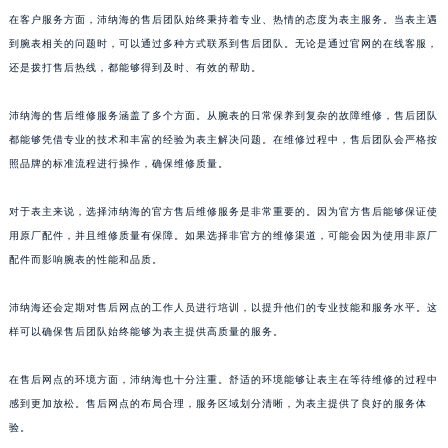
澳门特别行政区花王堂区大三巴商圈沛纳海售后服务中心（需提前预约）
在客户服务方面，沛纳海的售后团队始终秉持着专业、热情的态度为表主服务。当表主遇
到腕表相关的问题时，可以通过多种方式联系到售后团队。无论是通过官网的在线客服，
澳门特别行政区嘉模堂区官也街沛纳海售后服务中心（需提前预约）
还是拨打售后热线，都能够得到及时、有效的帮助。
澳门省路氹城市金光大道沛纳海售后服务中心（需提前预约）
澳门特别行政区望德堂区塔石广场沛纳海售后服务中心（需提前预约）
沛纳海的售后维修服务涵盖了多个方面。从腕表的日常保养到复杂的故障维修，售后团队
福建省福州市鼓楼区五四路128-1号恒力城写字楼15层03室沛纳海售后服务中心（需提前预约）
都能够凭借专业的技术和丰富的经验为表主解决问题。在维修过程中，售后团队会严格按
福建省厦门市思明区湖滨东路95号万象城华润大厦B座11层1104室沛纳海售后服务中心（需提前预约）
照品牌的标准流程进行操作，确保维修质量。
广东省潮州市潮安区新风路与潮汕路交汇处沛纳海售后服务中心（需提前预约）
对于表主来说，选择沛纳海的官方售后维修服务是非常重要的。因为官方售后能够保证使
广东省广州市天河区天河路230号万菱汇国际中心A塔7层704室沛纳海售后服务中心（需提前预约）
用原厂配件，并且维修质量有保障。如果选择非官方的维修渠道，可能会因为使用非原厂
广东省广州市越秀区环市东路371-375号世界贸易中心大厦南塔15层1507室沛纳海售后服务中心（需提前预约）
配件而影响腕表的性能和品质。
广东省河源市源城区越王大道沛纳海售后服务中心（需提前预约）
广东省惠州市惠城区江北文昌一路7号华贸大厦1座30层3005室沛纳海售后服务中心（需提前预约）
沛纳海还会定期对售后网点的工作人员进行培训，以提升他们的专业技能和服务水平。这
广东省江门市蓬江区广场西路沛纳海售后服务中心（需提前预约）
样可以确保售后团队始终能够为表主提供高质量的服务。
广东省揭阳市榕城进贤门步行街沛纳海售后服务中心（需提前预约）
在售后网点的环境方面，沛纳海也十分注重。舒适的环境能够让表主在等待维修的过程中
广东省茂名市电白区水东街道迎宾大道沛纳海售后服务中心（需提前预约）
感到更加放松。售后网点的布局合理，服务区域划分清晰，为表主提供了良好的服务体
广东省梅州市梅江区金燕大道沛纳海售后服务中心（需提前预约）
验。
广东省清远市清城区湖西路沛纳海售后服务中心（需提前预约）