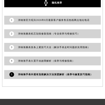
随机推荐
新疆维吾尔自治区库车市库车市文化东路沛纳海售后服务中心（需提前预约）
新疆维吾尔自治区库尔勒市库尔勒市人民东路沛纳海售后服务中心（需提前预约）
新疆维吾尔自治区奎屯市团结西街沛纳海售后服务中心（需提前预约）
1
沛纳海官方绍兴2026年8月最新客户服务售后热线网点地址电话
新疆维吾尔自治区昆玉市昆泉街沛纳海售后服务中心（需提前预约）
新疆维吾尔自治区沙湾市三道河子镇世纪大道南路沛纳海售后服务中心（需提前预约）
2
沛纳海腕表机芯划痕修复指南（专业保养与维修技巧）
新疆维吾尔自治区石河子市北二路沛纳海售后服务中心（需提前预约）
新疆维吾尔自治区双河市光明路沛纳海售后服务中心（需提前预约）
3
沛纳海腕表发条上紧技巧大全（解决手表走时问题的实用指南）
新疆维吾尔自治区塔城市塔城地区闻琴路沛纳海售后服务中心（需提前预约）
新疆维吾尔自治区铁门关市兴疆路沛纳海售后服务中心（需提前预约）
4
沛纳海手表久置不动故障解析（保养与维修指南）
新疆维吾尔自治区图木舒克市图木舒克市中兴街沛纳海售后服务中心（需提前预约）
新疆维吾尔自治区吐鲁番市高昌区文化中路文化中路沛纳海售后服务中心（需提前预约）
5
沛纳海手表外观有划痕解决方法深度解析（保养与修复技巧指南）
新疆维吾尔自治区乌苏市乌鲁木齐北路沛纳海售后服务中心（需提前预约）
新疆维吾尔自治区五家渠市长征西街沛纳海售后服务中心（需提前预约）
新疆维吾尔自治区新星市东风路沛纳海售后服务中心（需提前预约）
新疆维吾尔自治区伊宁市解放西路沛纳海售后服务中心（需提前预约）
贵州省安顺市西秀区中华南路沛纳海售后服务中心（需提前预约）