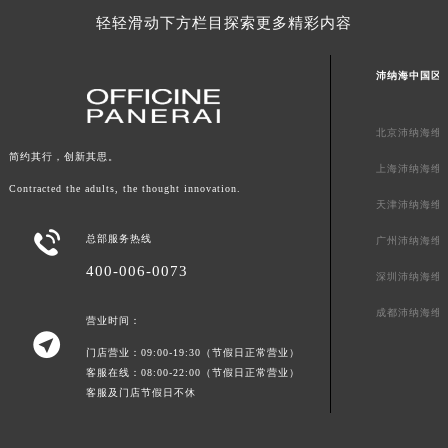
贵州省毕节市七星关区松山路沛纳海售后服务中心（需提前预约）
轻轻滑动下方栏目探索更多精彩内容
贵州省六盘水市钟山区钟山大道沛纳海售后服务中心（需提前预约）
贵州省黔东南苗族侗族自治州凯里市北京西路沛纳海售后服务中心（需提前预约）
沛纳海中国区
贵州省黔西南布依族苗族自治州兴义市大道与桔香路交汇处沛纳海售后服务中心（需提前预约）
贵州省铜仁市碧江区民主路沛纳海售后服务中心（需提前预约）
北京沛纳海维
简约其行，创新其思。
贵州省遵义市红花岗区共青大道与嵩山路交叉口沛纳海售后服务中心（需提前预约）
上海沛纳海维
四川省阿坝州市马尔康市团结街沛纳海售后服务中心（需提前预约）
Contracted the adults, the thought innovation.
天津沛纳海维
四川省巴中市巴州区江北大道沛纳海售后服务中心（需提前预约）

总部服务热线
广州沛纳海维
四川省成都市锦江区人民东路6号SAC东原中心24层2406B室沛纳海售后服务中心（需提前预约）
400-006-0073
四川省达州市通川区中心广场、老车坝沛纳海售后服务中心（需提前预约）
深圳沛纳海维
四川省德阳市旌阳区长江西路、南街沛纳海售后服务中心（需提前预约）
成都沛纳海维
营业时间：
四川省甘孜州市康定市情歌广场、箭炉街沛纳海售后服务中心（需提前预约）

门店营业：09:00-19:30（节假日正常营业）
四川省广安市广安区建安南路沛纳海售后服务中心（需提前预约）
客服在线：08:00-22:00（节假日正常营业）
四川省广元市利州区老城南北街、东大街沛纳海售后服务中心（需提前预约）
客服及门店节假日不休
四川省乐山市市中区嘉定中路沛纳海售后服务中心（需提前预约）
四川省凉山州市西昌市大巷口下街沛纳海售后服务中心（需提前预约）