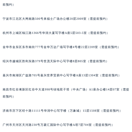
前预约）
南宁市青秀区金湖路59号地王大厦12楼1224室（需提前预约）
合肥市蜀山区潜山路111号万象城华润大厦B座12楼03室（需提前预约）
宁波市江北区大闸南路500号来福士广场办公楼20层2009室（需提前预约）
泉州市丰泽区宝洲路729号浦西万达中心写字楼A座7楼709室（需提前预约）
青岛市南区山东路6号华润大厦B座22层04室（需提前预约）
杭州市上城区钱江路1366号华润大厦写字楼A座5层503-5室（需提前预约）
烟台市芝罘区胜利路139号万达金融中心A座907室（需提前预约）
长春市朝阳区西安大路727号中银大厦A座(旺进大厦)18层09室（需提前预约）
金华市金东区东市南街777号金华万达广场写字楼4号楼22层2209室（需提前预约）
贵阳市南明区都司高架桥路33号亨特国际金融中心14楼14D（需提前预约）
绍兴市越城区胜利东路379号世茂天际中心写字楼8层805室（需提前预约）
昆明市盘龙区北京路928号同德昆明广场写字楼10层06室（需提前预约）
石家庄市长安区中山东路39号勒泰中心写字楼B座13层07室（需提前预约）
嘉兴市南湖区广益路705号嘉兴世界贸易中心写字楼A座13层1304室（需提前预约）
西安市碑林区南关正街88号华侨城长安国际中心E座6楼10室（需提前预约）
海口市龙华区金贸东路5号海口华润大厦B座17层1707室（需提前预约）
南昌市红谷滩新区红谷中大道998号绿地双子塔（中央广场）A1座办公楼14层07室（需提
唐山市路南区新华东道100号万达广场写字楼A座10层1002室（需提前预约）
前预约）
台州市椒江区东海大道1800号腾达中心东1幢20楼2002室（需提前预约）
济南市历下区经十路11111号华润中心写字楼（万象城）15层1508室（需提前预约）
内蒙古自治区呼和浩特市玉泉区大学西街70号华润万象城写字楼（鄂尔多斯大厦）23层2326室（需提前预约）
甘肃省兰州市七里河区西津西路16号兰州中心写字楼21层2102室（需提前预约）
广州市天河区天河路230号万菱汇国际中心写字楼A塔7层704室（需提前预约）
重庆市解放碑渝中区民权路28号英利国际金融中心写字楼20层01室（需提前预约）