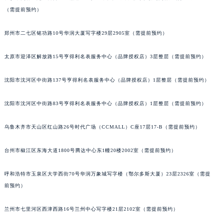
辽宁省沈阳市沈河区中街路137号亨得利名表维修授权店1楼沛纳海售后服务中心（需提前预约）
（需提前预约）
辽宁省沈阳市沈河区中街路83号亨得利名表维修授权店1楼沛纳海售后服务中心（需提前预约）
郑州市二七区铭功路10号华润大厦写字楼29层2905室（需提前预约）
北京市朝阳区建国门外大街甲6号华熙国际中心D座11层1102室沛纳海售后服务中心（北京总部）（需提前预约）
北京市东城区东长安街1号王府井东方广场W3座6层602室沛纳海售后服务中心（需提前预约）
太原市迎泽区解放路15号亨得利名表服务中心（品牌授权店）3层整层（需提前预约）
河北省保定市竞秀区朝阳北大街北国先天下沛纳海售后服务中心（需提前预约）
内蒙古自治区阿拉善盟市左旗土尔扈特大街沛纳海售后服务中心（需提前预约）
沈阳市沈河区中街路137号亨得利名表服务中心（品牌授权店）1层整层（需提前预约）
内蒙古自治区巴彦淖尔市临河区新华街沛纳海售后服务中心（需提前预约）
沈阳市沈河区中街路83号亨得利名表服务中心（品牌授权店）1层整层（需提前预约）
内蒙古自治区包头市青山区幸福路甲3号王府井百货名表维修沛纳海售后服务中心（需提前预约）
内蒙古自治区赤峰市红山区哈达街沛纳海售后服务中心（需提前预约）
乌鲁木齐市天山区红山路26号时代广场（CCMALL）C座17层17-B（需提前预约）
内蒙古自治区鄂尔多斯市东胜区伊金霍洛街沛纳海售后服务中心（需提前预约）
内蒙古自治区呼伦贝尔市海拉尔区中央街沛纳海售后服务中心（需提前预约）
台州市椒江区东海大道1800号腾达中心东1幢20楼2002室（需提前预约）
内蒙古自治区通辽市科尔沁区明仁大街沛纳海售后服务中心（需提前预约）
内蒙古自治区乌海市海勃湾区人民南路沛纳海售后服务中心（需提前预约）
呼和浩特市玉泉区大学西街70号华润万象城写字楼（鄂尔多斯大厦）23层2326室（需提
前预约）
内蒙古自治区乌兰察布市集宁区恩和大街沛纳海售后服务中心（需提前预约）
内蒙古自治区锡林郭勒盟市锡林浩特市光明街与额尔敦路交叉口沛纳海售后服务中心（需提前预约）
兰州市七里河区西津西路16号兰州中心写字楼21层2102室（需提前预约）
内蒙古自治区兴安盟市乌兰浩特市兴安大街沛纳海售后服务中心（需提前预约）