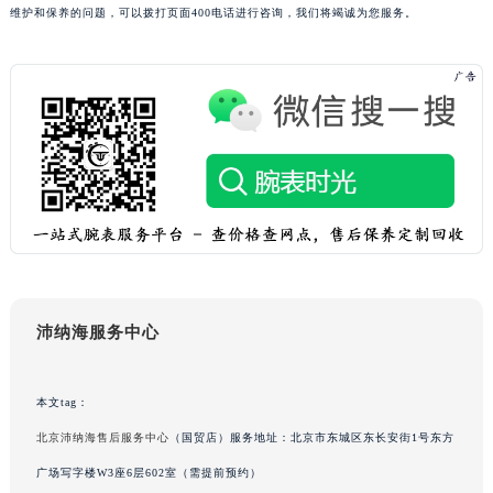
维护和保养的问题，可以拨打页面400电话进行咨询，我们将竭诚为您服务。
广西壮族自治区来宾市兴宾区桂中大道沛纳海售后服务中心（需提前预约）
广西壮族自治区柳州市城中区中山中路沛纳海售后服务中心（需提前预约）
广西壮族自治区钦州市钦南区金海湾东大街沛纳海售后服务中心（需提前预约）
广西壮族自治区梧州市万秀区龙湖镇高旺路沛纳海售后服务中心（需提前预约）
广西壮族自治区玉林市玉州区金玉路沛纳海售后服务中心（需提前预约）
海南省儋州市儋州市那大镇兰洋北路沛纳海售后服务中心（需提前预约）
海南省东方市八所镇解放西路沛纳海售后服务中心（需提前预约）
海南省琼海市嘉积镇东风路沛纳海售后服务中心（需提前预约）
海南省三沙市西沙区西沙群岛永兴岛北京路沛纳海售后服务中心（需提前预约）
海南省三亚市吉阳区迎宾路沛纳海售后服务中心（需提前预约）
海南省万宁市万城镇解放路沛纳海售后服务中心（需提前预约）
沛纳海服务中心
海南省文昌市文城镇教育东路沛纳海售后服务中心（需提前预约）
海南省五指山市通什镇三月三大道沛纳海售后服务中心（需提前预约）
本文tag：
香港特别行政区尖沙咀区油尖旺区广东道沛纳海售后服务中心（需提前预约）
北京沛纳海售后服务中心
（国贸店）服务地址：北京市东城区东长安街1号东方
香港特别行政区金钟区中西区金钟道沛纳海售后服务中心（需提前预约）
广场写字楼W3座6层602室（需提前预约）
香港特别行政区九龙区油尖旺区弥敦道沛纳海售后服务中心（需提前预约）