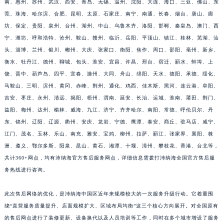
南、惠州、苏州、武汉、西安、青岛、无锡、温州、沈阳、大连、海口、三亚、佛山、东
江西省南昌市红谷滩新区红谷中大道998号绿地双子塔（中央广场）A1座办公楼14层1407室沛纳海售后服务中心（需提前预约）
莞、珠海、哈尔滨、合肥、昆明、太原、石家庄、南宁、南通、长春、烟台、唐山、廊
江西省萍乡市安源区萍安北大道与康庄路交叉口沛纳海售后服务中心（需提前预约）
坊、保定、贵阳、泉州、台州、湖州、中山、乌鲁木齐、洛阳、邯郸、秦皇岛、澳门、西
江西省上饶市信州区滨江西路沛纳海售后服务中心（需提前预约）
宁、潍坊、呼和浩特、沧州、鞍山、赣州、临沂、岳阳、平顶山、镇江、桂林、芜湖、汕
头、淄博、兰州、银川、郴州、大庆、张家口、衡阳、焦作、周口、邵阳、亳州、新乡、
江西省新余市渝水区北湖西路沛纳海售后服务中心（需提前预约）
衡水、牡丹江、德州、聊城、包头、淮安、宜昌、许昌、邢台、宿迁、丽水、蚌埠、上
江西省宜春市袁州区中山中路沛纳海售后服务中心（需提前预约）
饶、晋中、葫芦岛、四平、宜春、滁州、大同、舟山、绵阳、天水、德阳、承德、绥化、
江西省鹰潭市月湖区胜利东路沛纳海售后服务中心（需提前预约）
马鞍山、三明、滨州、黄冈、赤峰、荆州、通化、鸡西、佳木斯、黑河、连云港、阜阳、
山东省德州市德城区东风中路沛纳海售后服务中心（需提前预约）
吉安、枣庄、永州、清远、揭阳、梧州、渭南、延安、长治、运城、淮南、莆田、荆门、
山东省东营市东营区济南路沛纳海售后服务中心（需提前预约）
益阳、梅州、达州、榆林、威海、九江、济宁、齐齐哈尔、南阳、常德、呼伦贝尔、丹
山东省济南市历下区经十路11111号华润中心写字楼（万象城）15层1508室沛纳海售后服务中心（需提前预约）
东、锦州、辽阳、辽源、衢州、安庆、龙岩、宁德、鹰潭、泰安、商丘、驻马店、咸宁、
江门、茂名、玉林、乐山、南充、雅安、宝鸡、柳州、拉萨、丽江、张家界、襄阳、株
山东省济宁市任城区太白楼路沛纳海售后服务中心（需提前预约）
洲、遵义、鄂尔多斯、阳泉、昆山、黄石、湘潭、十堰、漳州、攀枝花、香港、台北等，
山东省莱芜市文化南路8号银座商城名表维修一楼名表维修沛纳海售后服务中心（需提前预约）
共计360+网点，均有沛纳海官方售后服务网点，详细信息需拨打沛纳海全国官方售后服
山东省临沂市兰山区解放路沛纳海售后服务中心（需提前预约）
务热线进行咨询。
山东省日照市东港区烟台路沛纳海售后服务中心（需提前预约）
山东省泰安市泰山区财源街道泰山大街沛纳海售后服务中心（需提前预约）
此次售后网络的优化，是沛纳海中国区近年来规模较大的一次服务升级行动。它着重围
山东省威海市环翠区新威海路89号振华商厦一楼名表维修沛纳海售后服务中心（需提前预约）
绕“直营服务质量提升、店面规模扩大、区域布局均衡”这三个核心方向展开。对全国原有
的售后网点进行了装修更新、设备换代以及人员培训等工作，同时在多个城市增设了服务
山东省潍坊市奎文区东风东街沛纳海售后服务中心（需提前预约）