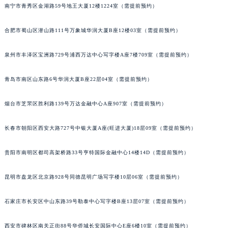
南宁市青秀区金湖路59号地王大厦12楼1224室（需提前预约）
安徽省滁州市琅琊区南谯北路沛纳海售后服务中心（需提前预约）
安徽省阜阳市颍州区颍州北路沛纳海售后服务中心（需提前预约）
合肥市蜀山区潜山路111号万象城华润大厦B座12楼03室（需提前预约）
安徽省淮北市相山区淮海路沛纳海售后服务中心（需提前预约）
安徽省淮南市田家庵区国庆中路沛纳海售后服务中心（需提前预约）
泉州市丰泽区宝洲路729号浦西万达中心写字楼A座7楼709室（需提前预约）
安徽省黄山市屯溪区黄山西路沛纳海售后服务中心（需提前预约）
青岛市南区山东路6号华润大厦B座22层04室（需提前预约）
安徽省六安市金安区解放中路沛纳海售后服务中心（需提前预约）
安徽省马鞍山市雨山区湖南西路沛纳海售后服务中心（需提前预约）
烟台市芝罘区胜利路139号万达金融中心A座907室（需提前预约）
安徽省宿州市埇桥区人民中路沛纳海售后服务中心（需提前预约）
安徽省铜陵市铜官区石城大道沛纳海售后服务中心（需提前预约）
长春市朝阳区西安大路727号中银大厦A座(旺进大厦)18层09室（需提前预约）
安徽省芜湖市镜湖区中山路步行街沛纳海售后服务中心（需提前预约）
安徽省宣城市宣州区叠嶂西路沛纳海售后服务中心（需提前预约）
贵阳市南明区都司高架桥路33号亨特国际金融中心14楼14D（需提前预约）
福建省龙岩市新罗区九一南路沛纳海售后服务中心（需提前预约）
昆明市盘龙区北京路928号同德昆明广场写字楼10层06室（需提前预约）
福建省南平市建阳区人民西路沛纳海售后服务中心（需提前预约）
福建省宁德市蕉城区天湖东路沛纳海售后服务中心（需提前预约）
石家庄市长安区中山东路39号勒泰中心写字楼B座13层07室（需提前预约）
福建省莆田市城厢区霞林街道荔华东大道沛纳海售后服务中心（需提前预约）
福建省三明市三元区东乾二路沛纳海售后服务中心（需提前预约）
西安市碑林区南关正街88号华侨城长安国际中心E座6楼10室（需提前预约）