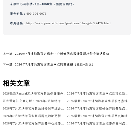
东原中心写字楼24层2406B室（需提前预约）
河南省郑州市二七区民主路10号华润大厦29层2905室沛纳海售后服务中心（需提前预约）
服务专线：
400-006-0073
河南省周口市川汇区七一路沛纳海售后服务中心（需提前预约）
河南省驻马店市驿城区乐山大道与置地大道交叉口沛纳海售后服务中心（需提前预约）
本页链接：
http://www.paneraifw.com/problems/chengdu/22470.html
湖北省鄂州市鄂城区文星大道沛纳海售后服务中心（需提前预约）
湖北省黄冈市黄州区赤壁大道沛纳海售后服务中心（需提前预约）
湖北省黄石市黄石港区武汉路沛纳海售后服务中心（需提前预约）
上一篇:
2026年7月沛纳海官方保养中心维修网点搬迁及新增补充确认终稿
湖北省荆门市东宝中天街步行街沛纳海售后服务中心（需提前预约）
湖北省荆州市荆州区荆中路沛纳海售后服务中心（需提前预约）
下一篇:
2026年7月沛纳海官方售后网点调整速报（搬迁+新设）
湖北省十堰市茅箭区人民北路沛纳海售后服务中心（需提前预约）
湖北省随州市曾都区青年路沛纳海售后服务中心（需提前预约）
相关文章
湖北省咸宁市咸安区长安大道沛纳海售后服务中心（需提前预约）
2026最新Panerai沛纳海官方售后保养服务网点地址调研报告
2026年7月沛纳海官方售后网点迁移及新开信息补充发布
湖北省襄阳市樊城区长虹路与人民路交叉口沛纳海售后服务中心（需提前预约）
正式通知补充修订版：2026年7月沛纳海售后网点搬迁与增设
2026最新Panerai沛纳海名表售后服务点地址调研报告
湖北省孝感市孝南区复兴大道沛纳海售后服务中心（需提前预约）
2026年7月沛纳海官方售后维修保养综合店迁址与新开补充确认稿文件
2026年7月沛纳海官方维修保养服务站点地址变动补充全记录最终表内容公开
湖北省宜昌市西陵区夷陵大道与港窑路沛纳海售后服务中心（需提前预约）
2026年7月沛纳海官方售后网点地址更新与新增补充速查
2026最新Panerai沛纳海官方售后网点地址调研报告
湖南省常德市武陵区人民路沛纳海售后服务中心（需提前预约）
2026年7月沛纳海官方保养服务中心维修点搬迁及增设补充最终方案原文内容公示
2026年7月沛纳海官方售后维修保养网点变动简明补充确认终稿
湖南省郴州市北湖区国庆北路沛纳海售后服务中心（需提前预约）