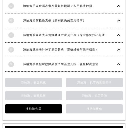
新疆维吾尔自治区阿拉尔市胜利大道沛纳海售后服务中心（需提前预约）
5
沛纳海手表金属表带发黄如何翻新？实用解决妙招
新疆维吾尔自治区阿拉山口市友好路沛纳海售后服务中心（需提前预约）
6
沛纳海如何检验真假（辨别真伪的实用指南）
新疆维吾尔自治区阿勒泰市解放路沛纳海售后服务中心（需提前预约）
新疆维吾尔自治区阿图什市光明路沛纳海售后服务中心（需提前预约）
7
沛纳海腕表表壳有划痕处理方法是什么（专业修复技巧与注意事项）
新疆维吾尔自治区白杨市军垦路沛纳海售后服务中心（需提前预约）
新疆维吾尔自治区北屯市团结路沛纳海售后服务中心（需提前预约）
8
沛纳海腕表表针掉了原因是啥（正确维修与保养指南）
新疆维吾尔自治区博乐市博乐市北京路沛纳海售后服务中心（需提前预约）
新疆维吾尔自治区昌吉市延安北路沛纳海售后服务中心（需提前预约）
9
沛纳海手表报时故障频发？学会这几招，轻松解决烦恼
新疆维吾尔自治区阜康市博峰路沛纳海售后服务中心（需提前预约）
新疆维吾尔自治区哈密市伊州区建国北路沛纳海售后服务中心（需提前预约）
沛纳海，表盘氧化
沛纳海，机芯内出现异响
新疆维吾尔自治区和田市和田市北京西路沛纳海售后服务中心（需提前预约）
新疆维吾尔自治区胡杨河市胡杨河市胡杨路沛纳海售后服务中心（需提前预约）
沛纳海，表冠损坏
沛纳海，机芯异响
新疆维吾尔自治区霍尔果斯市亚欧北路沛纳海售后服务中心（需提前预约）
沛纳海售后
沛纳海维修
新疆维吾尔自治区喀什市解放北路沛纳海售后服务中心（需提前预约）
新疆维吾尔自治区可克达拉市幸福路沛纳海售后服务中心（需提前预约）
新疆维吾尔自治区克拉玛依市克拉玛依区友谊路沛纳海售后服务中心（需提前预约）