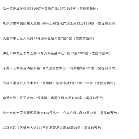
山西省大同市平城区迎宾街沛纳海售后服务中心（需提前预约）
温州市鹿城区锦绣路1067号置信广场10层1015室（需提前预约）
山西省晋城市城区黄华街沛纳海售后服务中心（需提前预约）
山西省晋中市榆次区顺城街沛纳海售后服务中心（需提前预约）
哈尔滨市南岗区东大直街146号上和置地广场金座12层1214室（需提前预约）
山西省临汾市尧都区解放路沛纳海售后服务中心（需提前预约）
大连市中山区人民路15号国际金融大厦7层G室（需提前预约）
山西省吕梁市离石区永宁中路与建设街交叉口沛纳海售后服务中心（需提前预约）
山西省朔州市朔城区怡西路与鄯阳西街交汇处沛纳海售后服务中心（需提前预约）
佛山市禅城区季华五路57号万科金融中心C座12层1205室（需提前预约）
山西省忻州市忻府区和平东街与七一南路交叉口沛纳海售后服务中心（需提前预约）
山西省阳泉市郊区平阳东街与新城大道交叉口沛纳海售后服务中心（需提前预约）
东莞市东城街道鸿福东路1号民盈国贸中心T1写字楼9层907室（需提前预约）
山西省运城市盐湖区河东街沛纳海售后服务中心（需提前预约）
无锡市梁溪区人民中路139号恒隆广场写字楼1座11层1104室（需提前预约）
山西省长治市潞州区英雄中路沛纳海售后服务中心（需提前预约）
山西省太原市迎泽区迎泽街道解放路15号亨得利名表维修授权店3楼沛纳海售后服务中心（需提前预约）
南通市崇川区工农路57号圆融广场写字楼16层1603室（需提前预约）
天津市和平区赤峰道136号天津国际金融中心26层2603室沛纳海售后服务中心（需提前预约）
安徽省安庆市迎江区人民路沛纳海售后服务中心（需提前预约）
苏州市苏州工业园区星港街199号苏州中心办公楼C座22层08室（需提前预约）
安徽省蚌埠市蚌山区淮河路沛纳海售后服务中心（需提前预约）
安徽省亳州市谯城区魏武大道沛纳海售后服务中心（需提前预约）
武汉市江汉区解放大道686号世界贸易大厦38层09室（需提前预约）
安徽省池州市贵池区长江路沛纳海售后服务中心（需提前预约）