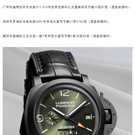
黑龙江省大庆市萨尔图区会战大街沛纳海售后服务中心（需提前预约）
广州市越秀区环市东路371-375号世界贸易中心大厦南塔写字楼15层07室（需提前预约）
黑龙江省鹤岗市向阳区红军路沛纳海售后服务中心（需提前预约）
深圳市罗湖区深南东路5001号华润大厦写字楼17层1701室（需提前预约）
黑龙江省黑河市爱辉区中央街沛纳海售后服务中心（需提前预约）
黑龙江省鸡西市鸡冠区红军路沛纳海售后服务中心（需提前预约）
惠州市惠城区江北文昌一路7号华贸大厦写字楼1座30层05室（需提前预约）
黑龙江省佳木斯市向阳区长安路沛纳海售后服务中心（需提前预约）
黑龙江省牡丹江市东安区太平路沛纳海售后服务中心（需提前预约）
黑龙江省七台河市桃山区大同街沛纳海售后服务中心（需提前预约）
黑龙江省齐齐哈尔市龙沙区龙华路沛纳海售后服务中心（需提前预约）
黑龙江省双鸭山市尖山区新兴大街沛纳海售后服务中心（需提前预约）
黑龙江省绥化市北林区新华街与康庄路交叉口沛纳海售后服务中心（需提前预约）
黑龙江省伊春市伊美区通河路沛纳海售后服务中心（需提前预约）
吉林省白城市洮北区明仁南街沛纳海售后服务中心（需提前预约）
吉林省白山市浑江区浑江大街沛纳海售后服务中心（需提前预约）
吉林省吉林市船营区河南街沛纳海售后服务中心（需提前预约）
吉林省辽源市龙山区人民大街沛纳海售后服务中心（需提前预约）
吉林省梅河口市新华街道梅河大街沛纳海售后服务中心（需提前预约）