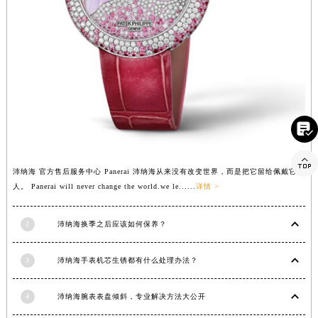
青海省海东市乐都区滨河路沛纳海售后服务中心（需提前预约）
青海省海南藏族自治州共和县青海湖大街沛纳海售后服务中心（需提前预约）
青海省海西蒙古族藏族自治州德令哈市柴达木路沛纳海售后服务中心（需提前预约）
青海省黄南藏族自治州同仁市德合隆路沛纳海售后服务中心（需提前预约）
青海省西宁市城西区海湖新区西关大道沛纳海售后服务中心（需提前预约）
青海省玉树藏族自治州结古镇胜利路沛纳海售后服务中心（需提前预约）

陕西省安康市汉滨区金州路沛纳海售后服务中心（需提前预约）
陕西省宝鸡市渭滨区经二路沛纳海售后服务中心（需提前预约）

沛纳海 官方售后服务中心 Panerai 沛纳海从来没有改变世界，而是把它留给佩戴它的
陕西省汉中市汉台区北大街沛纳海售后服务中心（需提前预约）
人。 Panerai will never change the world.we le......
详情 >
陕西省商洛市商州区州城街沛纳海售后服务中心（需提前预约）
陕西省铜川市王益区红旗街沛纳海售后服务中心（需提前预约）
2
沛纳海换季之后应该如何保养？
陕西省渭南市临渭区东风大街沛纳海售后服务中心（需提前预约）
陕西省咸阳市秦都区沣西新城统一西路与白马河路交汇处沛纳海售后服务中心（需提前预约）
3
沛纳海手表机芯生锈都有什么处理办法？
陕西省延安市宝塔区中心街沛纳海售后服务中心（需提前预约）
陕西省榆林市榆阳区长兴路沛纳海售后服务中心（需提前预约）
4
沛纳海腕表表盘倾斜，专业解决方法大公开
新疆维吾尔自治区阿克苏市东大街沛纳海售后服务中心（需提前预约）