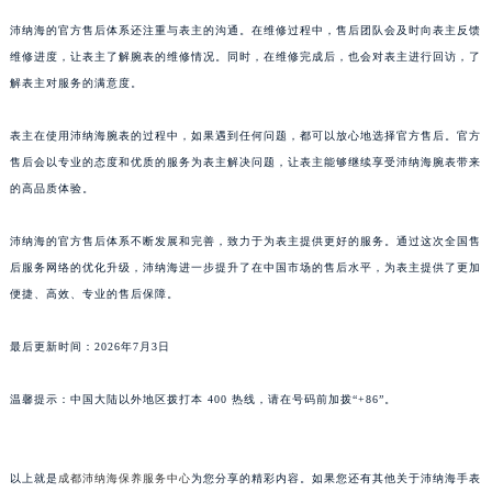
广东省汕头市龙湖区长平路沛纳海售后服务中心（需提前预约）
沛纳海的官方售后体系还注重与表主的沟通。在维修过程中，售后团队会及时向表主反馈
广东省汕尾市城区香洲街道园林社区翠园街沛纳海售后服务中心（需提前预约）
维修进度，让表主了解腕表的维修情况。同时，在维修完成后，也会对表主进行回访，了
广东省韶关市武江区芙蓉新区与老城中心交汇处沛纳海售后服务中心（需提前预约）
解表主对服务的满意度。
广东省深圳市罗湖区深南东路5001号华润大厦17层1701室沛纳海售后服务中心（需提前预约）
表主在使用沛纳海腕表的过程中，如果遇到任何问题，都可以放心地选择官方售后。官方
广东省阳江市江城区东风一路沛纳海售后服务中心（需提前预约）
售后会以专业的态度和优质的服务为表主解决问题，让表主能够继续享受沛纳海腕表带来
广东省云浮市云城区金山路沛纳海售后服务中心（需提前预约）
的高品质体验。
广东省湛江市赤坎区观海北路沛纳海售后服务中心（需提前预约）
广东省肇庆市端州区信安大道与砚都大道交汇处沛纳海售后服务中心（需提前预约）
沛纳海的官方售后体系不断发展和完善，致力于为表主提供更好的服务。通过这次全国售
广西壮族自治区百色市右江区中山二路沛纳海售后服务中心（需提前预约）
后服务网络的优化升级，沛纳海进一步提升了在中国市场的售后水平，为表主提供了更加
便捷、高效、专业的售后保障。
广西壮族自治区北海市海城区北京路沛纳海售后服务中心（需提前预约）
广西壮族自治区崇左市江州区石景林街道友谊大道与丽川路交汇处沛纳海售后服务中心（需提前预约）
最后更新时间：2026年7月3日
广西壮族自治区防城港市港口区金花茶大道沛纳海售后服务中心（需提前预约）
广西壮族自治区贵港市港北区港城街道布山大道与仙衣路交叉口沛纳海售后服务中心（需提前预约）
温馨提示：中国大陆以外地区拨打本 400 热线，请在号码前加拨“+86”。
广西壮族自治区桂林市秀峰区红岭路沛纳海售后服务中心（需提前预约）
广西壮族自治区河池市金城江区金城江街道朝阳路沛纳海售后服务中心（需提前预约）
以上就是
成都沛纳海保养服务中心
为您分享的精彩内容。如果您还有其他关于沛纳海手表
广西壮族自治区贺州市八步区城东街道灵峰南路沛纳海售后服务中心（需提前预约）