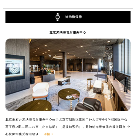
湖南省衡阳市雁峰区解放路沛纳海售后服务中心（需提前预约）
湖南省怀化市鹤城区迎丰中路沛纳海售后服务中心（需提前预约）
沛纳海保养
湖南省娄底市娄星区长青街沛纳海售后服务中心（需提前预约）
湖南省邵阳市双清区东风路沛纳海售后服务中心（需提前预约）
北京沛纳海售后服务中心
湖南省湘潭市雨湖区莲城大道沛纳海售后服务中心（需提前预约）
湖南省益阳市赫山区桃花仑路沛纳海售后服务中心（需提前预约）
湖南省永州市冷水滩区永州大道与中兴路交叉口沛纳海售后服务中心（需提前预约）
湖南省岳阳市岳阳楼区东茅岭路沛纳海售后服务中心（需提前预约）
湖南省张家界市永定区解放路沛纳海售后服务中心（需提前预约）
湖南省长沙市芙蓉区建湘路393号世茂环球金融中心写字楼10层1013室沛纳海售后服务中心（需提前预约）
湖南省株洲市芦淞区建设南路沛纳海售后服务中心（需提前预约）
甘肃省白银市白银区北京路沛纳海售后服务中心（需提前预约）
甘肃省定西市安定区解放路沛纳海售后服务中心（需提前预约）
甘肃省敦煌市沙州镇阳关中路沛纳海售后服务中心（需提前预约）
北京王府井沛纳海售后服务中心位于北京市朝阳区建国门外大街甲6号华熙国际中心
上
甘肃省合作市人民街沛纳海售后服务中心（需提前预约）
写字楼D座11层1102室（北京总部）（需提前预约），是沛纳海维修保养服务网点,中
（
甘肃省嘉峪关市雄关区新华中路沛纳海售后服务中心（需提前预约）
心技师均接受标准培训....
详情 >