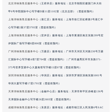
北京沛纳海售后服务中心
（王府井店）服务地址：北京市朝阳区建国门外大街
香港特别行政区铜锣湾区湾仔区轩尼诗道沛纳海售后服务中心（需提前预约）
甲6号华熙国际中心写字楼D座11层1102室（北京总部）（需提前预约）
河南省安阳市文峰区解放大道沛纳海售后服务中心（需提前预约）
河南省鹤壁市淇滨区九州路沛纳海售后服务中心（需提前预约）
上海沛纳海售后服务中心
（港汇店）服务地址：上海市徐汇区虹桥路3号港汇中
河南省济源市沁园街道济水大道沛纳海售后服务中心（需提前预约）
心写字楼2座37层3705室（需提前预约）
河南省焦作市解放区解放路沛纳海售后服务中心（需提前预约）
上海沛纳海售后服务中心
（宏伊店）服务地址：上海市黄浦区南京东路299号宏
河南省开封市鼓楼区中山路沛纳海售后服务中心（需提前预约）
伊国际广场写字楼8层806室（需提前预约）
河南省洛阳市西工区中州中路与解放路交叉口沛纳海售后服务中心（需提前预约）
广州沛纳海售后服务中心
（万菱店）服务地址：广州市天河区天河路230号万菱
河南省漯河市源汇区交通路沛纳海售后服务中心（需提前预约）
汇国际中心写字楼A塔7层704室（需提前预约） | 广州市越秀区环市东路371-
河南省南阳市宛城区范蠡东路与南都路交叉口沛纳海售后服务中心（需提前预约）
375号世界贸易中心大厦南塔写字楼15层07室（需提前预约）
河南省平顶山市卫东区建设路沛纳海售后服务中心（需提前预约）
河南省濮阳市大华龙区开州路绿城路交叉口沛纳海售后服务中心（需提前预约）
深圳沛纳海售后服务中心
（华润店）服务地址：深圳市罗湖区深南东路5001号
河南省三门峡市湖滨区和平路沛纳海售后服务中心（需提前预约）
华润大厦写字楼17层1701室（需提前预约）
河南省商丘市梁园区神火大道沛纳海售后服务中心（需提前预约）
天津沛纳海售后服务中心
（金融中心店）服务地址：天津市和平区赤峰道136号
河南省新乡市红旗区人民路沛纳海售后服务中心（需提前预约）
天津国际金融中心写字楼26层2603室（需提前预约）
河南省信阳市浉河区东方红大道沛纳海售后服务中心（需提前预约）
成都沛纳海售后服务中心
（东原店）服务地址：成都市锦江区人民东路6号SAC
河南省许昌市魏都区建安大道与八龙路交叉口沛纳海售后服务中心（需提前预约）