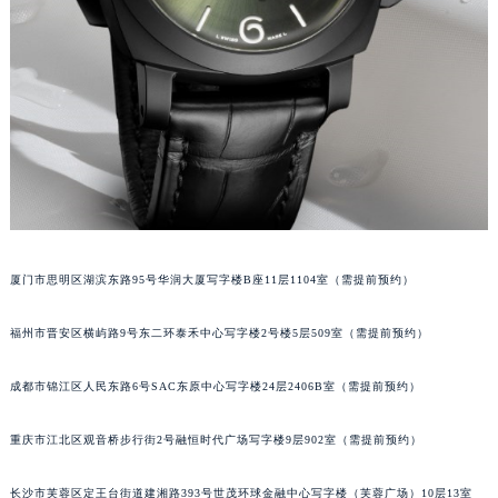
吉林省四平市铁东区紫气大路与南九经街交汇处沛纳海售后服务中心（需提前预约）
吉林省松原市宁江区五环大街沛纳海售后服务中心（需提前预约）
吉林省通化市东昌区环通乡江南大街沛纳海售后服务中心（需提前预约）
吉林省延边市延吉市解放路沛纳海售后服务中心（需提前预约）
辽宁省鞍山市铁东区站前街沛纳海售后服务中心（需提前预约）
辽宁省本溪市平山区胜利路沛纳海售后服务中心（需提前预约）
辽宁省朝阳市双塔区新华路沛纳海售后服务中心（需提前预约）
辽宁省丹东市振兴区七经街沛纳海售后服务中心（需提前预约）
辽宁省抚顺市新抚区东一路沛纳海售后服务中心（需提前预约）
厦门市思明区湖滨东路95号华润大厦写字楼B座11层1104室（需提前预约）
辽宁省阜新市海州区解放大街沛纳海售后服务中心（需提前预约）
辽宁省葫芦岛市连山区中央路沛纳海售后服务中心（需提前预约）
福州市晋安区横屿路9号东二环泰禾中心写字楼2号楼5层509室（需提前预约）
辽宁省锦州市古塔区中央大街沛纳海售后服务中心（需提前预约）
成都市锦江区人民东路6号SAC东原中心写字楼24层2406B室（需提前预约）
辽宁省辽阳市白塔区新运大街沛纳海售后服务中心（需提前预约）
辽宁省盘锦市兴隆台区石油大街沛纳海售后服务中心（需提前预约）
重庆市江北区观音桥步行街2号融恒时代广场写字楼9层902室（需提前预约）
辽宁省铁岭市银州区南马路沛纳海售后服务中心（需提前预约）
辽宁省营口市站前区市府路与渤海大街交叉口沛纳海售后服务中心（需提前预约）
长沙市芙蓉区定王台街道建湘路393号世茂环球金融中心写字楼（芙蓉广场）10层13室