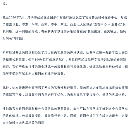
点。
山东省枣庄市滕州市北辛路与善国路交叉口沛纳海售后服务中心（需提前预约）
山东省淄博市张店区金晶大道沛纳海售后服务中心（需提前预约）
截至2026年7月，沛纳海已经在全国多个省级行政区设立了官方售后维修服务中心，形成
上海市黄浦区南京东路299号宏伊国际广场写字楼8层806室沛纳海售后服务中心（需提前预约）
了覆盖华北、华东、华南、西南、华中、东北、西北七大区域的“直营中心 + 服务点”双
上海市徐汇区虹桥路3号港汇中心2座37层3705室沛纳海售后服务中心（需提前预约）
轨网络。这一网络的形成，有效解决了以往部分地区存在的“售后困难、距离较远、预约
浙江省杭州市上城区钱江路1366号华润大厦A座5层503-5室沛纳海售后服务中心（需提前预约）
时间长”等问题。
预约入口
关闭
浙江省湖州市吴兴区劳动路沛纳海售后服务中心（需提前预约）
所有经过升级的网点都经过了瑞士日内瓦总部的严格认证。这些网点统一配备了瑞士进口
浙江省嘉兴市南湖区广益路705号嘉兴世界贸易中心A座13层1304室沛纳海售后服务中心（需提前预约）
的精密检测仪器，使用100%原厂供应的配件，并且拥有经过品牌专项培训认证的资深制
浙江省金华市金东区东市南街777号金华万达广场4号楼22楼2209室沛纳海售后服务中心（需提前预约）
立即预约
表师。它们严格执行沛纳海全球统一的服务标准和质保体系，保证无论表主身处何处，都
浙江省丽水市莲都区解放街沛纳海售后服务中心（需提前预约）
能够享受到与瑞士本土相同的专业养护服务。
提前预约免排队，到店即享服务
浙江省宁波市江北区大闸南路500号来福士广场办公楼20层2009室沛纳海售后服务中心（需提前预约）
预约时间有变无需取消，可随时重新预约
浙江省衢州市柯城区上街沛纳海售后服务中心（需提前预约）
此外，这次升级还全面增强了网点的私密性和舒适度。新的网点大多选址在城市核心商圈
的高端写字楼，对服务空间布局进行了优化，为表主提供了更加安心、舒适的售后体验。
浙江省绍兴市越城区胜利东路379号世茂天际中心写字楼8层805室沛纳海售后服务中心（需提前预约）
浙江省舟山市定海区解放东路沛纳海售后服务中心（需提前预约）
沛纳海官方官网是获取相关售后信息的重要渠道。表主可以在官网上了解到各个售后网点
澳门特别行政区大堂区议事亭前地（新马路）沛纳海售后服务中心（需提前预约）
的具体情况，包括服务项目、服务流程等内容。同时，官网也提供了在线咨询服务，方便
澳门特别行政区风顺堂区南湾大马路沛纳海售后服务中心（需提前预约）
表主随时咨询售后相关的问题。
澳门特别行政区花地玛堂区关闸广场沛纳海售后服务中心（需提前预约）