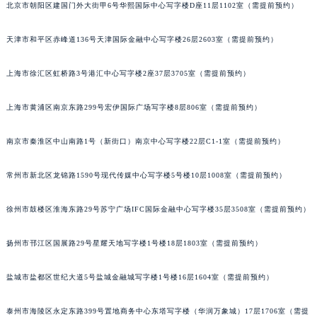
北京市朝阳区建国门外大街甲6号华熙国际中心写字楼D座11层1102室（需提前预约）
重庆市江北区观音桥步行街2号融恒时代广场写字楼9层902室（需提前预约）
长沙市芙蓉区定王台街道建湘路393号世茂环球金融中心写字楼（芙蓉广场）10层13室（需提前预约）
天津市和平区赤峰道136号天津国际金融中心写字楼26层2603室（需提前预约）
郑州市二七区铭功路10号华润大厦写字楼29层2905室（需提前预约）
太原市迎泽区解放路15号亨得利名表服务中心（品牌授权店）3层整层（需提前预约）
上海市徐汇区虹桥路3号港汇中心写字楼2座37层3705室（需提前预约）
沈阳市沈河区中街路137号亨得利名表服务中心（品牌授权店）1层整层（需提前预约）
上海市黄浦区南京东路299号宏伊国际广场写字楼8层806室（需提前预约）
沈阳市沈河区中街路83号亨得利名表服务中心（品牌授权店）1层整层（需提前预约）
乌鲁木齐市天山区红山路26号时代广场（CCMALL）C座17层17-B（需提前预约）
南京市秦淮区中山南路1号（新街口）南京中心写字楼22层C1-1室（需提前预约）
温州市鹿城区锦绣路1067号置信广场10层1015室（需提前预约）
哈尔滨市道里区友谊西路600号富力中心T2座写字楼29层03室（需提前预约）
常州市新北区龙锦路1590号现代传媒中心写字楼5号楼10层1008室（需提前预约）
大连市中山区人民路15号国际金融大厦7层G室（需提前预约）
徐州市鼓楼区淮海东路29号苏宁广场IFC国际金融中心写字楼35层3508室（需提前预约）
佛山市禅城区季华五路57号万科金融中心C座12层1205室（需提前预约）
东莞市东城街道鸿福东路1号民盈国贸中心T1写字楼9层907室（需提前预约）
扬州市邗江区国展路29号星耀天地写字楼1号楼18层1803室（需提前预约）
无锡市梁溪区人民中路139号恒隆广场写字楼1座11层1104室（需提前预约）
南通市崇川区工农路57号圆融广场写字楼16层1603室（需提前预约）
盐城市盐都区世纪大道5号盐城金融城写字楼1号楼16层1604室（需提前预约）
苏州市苏州工业园区星港街199号苏州中心办公楼C座22层08室（需提前预约）
武汉市江汉区解放大道686号世界贸易大厦38层09室（需提前预约）
泰州市海陵区永定东路399号置地商务中心东塔写字楼（华润万象城）17层1706室（需提