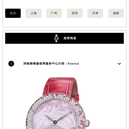
甘肃省金昌市金川区北京路沛纳海售后服务中心（需提前预约）
北京
上海
广州
深圳
天津
成都
甘肃省酒泉市肃州区西大街沛纳海售后服务中心（需提前预约）
甘肃省临夏市城南街道团结路沛纳海售后服务中心（需提前预约）
甘肃省陇南市武都区人民路沛纳海售后服务中心（需提前预约）
甘肃省平凉市崆峒区西大街沛纳海售后服务中心（需提前预约）
推荐阅读
甘肃省庆阳市西峰区南大街沛纳海售后服务中心（需提前预约）
甘肃省天水市秦州区民主路沛纳海售后服务中心（需提前预约）
甘肃省武威市凉州区迎宾路沛纳海售后服务中心（需提前预约）
1
沛纳海维修保养服务中心介绍 | Panerai
甘肃省张掖市甘州区民乐北路沛纳海售后服务中心（需提前预约）
宁夏回族自治区固原市原州区文化街沛纳海售后服务中心（需提前预约）
宁夏回族自治区石嘴山市大武口区贺兰山路沛纳海售后服务中心（需提前预约）
宁夏回族自治区吴忠市利通区开元大道沛纳海售后服务中心（需提前预约）
宁夏回族自治区银川市兴庆区新华东路97号新百中心C馆一层C1-18号商铺沛纳海售后服务中心（需提前预约）
宁夏回族自治区中卫市沙坡头区鼓楼东街沛纳海售后服务中心（需提前预约）
青海省果洛藏族自治州玛沁县团结路沛纳海售后服务中心（需提前预约）
青海省海北藏族自治州海晏县将军路沛纳海售后服务中心（需提前预约）