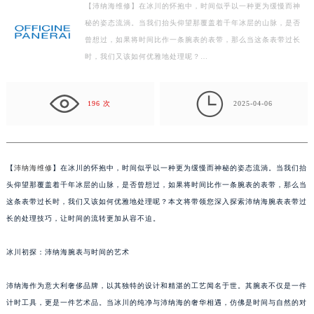
【沛纳海维修】在冰川的怀抱中，时间似乎以一种更为缓慢而神
扬州市邗江区国展路29号星耀天地写字楼1号楼18层1803室（需提前预约）
秘的姿态流淌。当我们抬头仰望那覆盖着千年冰层的山脉，是否
盐城市盐都区世纪大道5号盐城金融城写字楼1号楼16层1604室（需提前预约）
曾想过，如果将时间比作一条腕表的表带，那么当这条表带过长
泰州市海陵区永定东路399号置地商务中心东塔写字楼（华润万象城）17层1706室（需提前预约）
时，我们又该如何优雅地处理呢？…
宁波市江北区大闸南路500号来福士广场办公楼20层2009室（需提前预约）
杭州市上城区钱江路1366号华润大厦写字楼A座5层503-5室（需提前预约）

196 次
2025-04-06
金华市金东区东市南街777号金华万达广场写字楼4号楼22层2209室（需提前预约）
绍兴市越城区胜利东路379号世茂天际中心写字楼8层805室（需提前预约）
嘉兴市南湖区广益路705号嘉兴世界贸易中心写字楼A座13层1304室（需提前预约）
【
沛纳海维修
】在冰川的怀抱中，时间似乎以一种更为缓慢而神秘的姿态流淌。当我们抬
南昌市红谷滩新区红谷中大道998号绿地双子塔（中央广场）A1座办公楼14层07室（需提前预约）
头仰望那覆盖着千年冰层的山脉，是否曾想过，如果将时间比作一条腕表的表带，那么当
济南市历下区经十路11111号华润中心写字楼（万象城）15层1508室（需提前预约）
这条表带过长时，我们又该如何优雅地处理呢？本文将带领您深入探索沛纳海腕表表带过
广州市天河区天河路230号万菱汇国际中心写字楼A塔7层704室（需提前预约）
长的处理技巧，让时间的流转更加从容不迫。
广州市越秀区环市东路371-375号世界贸易中心大厦南塔写字楼15层07室（需提前预约）
深圳市罗湖区深南东路5001号华润大厦写字楼17层1701室（需提前预约）
冰川初探：沛纳海腕表与时间的艺术
惠州市惠城区江北文昌一路7号华贸大厦写字楼1座30层05室（需提前预约）
沛纳海作为意大利奢侈品牌，以其独特的设计和精湛的工艺闻名于世。其腕表不仅是一件
厦门市思明区湖滨东路95号华润大厦写字楼B座11层1104室（需提前预约）
计时工具，更是一件艺术品。当冰川的纯净与沛纳海的奢华相遇，仿佛是时间与自然的对
福州市鼓楼区五四路128-1号恒力城写字楼15层03室（需提前预约）