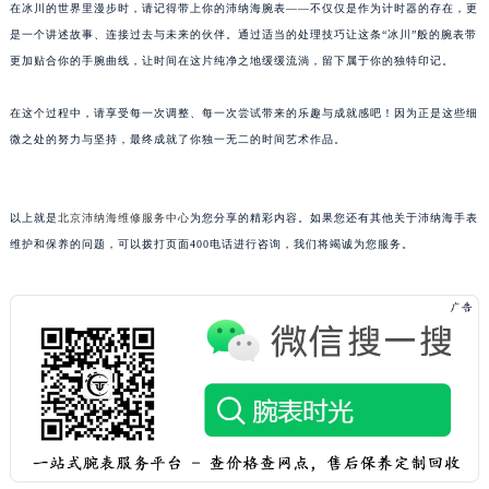
在冰川的世界里漫步时，请记得带上你的沛纳海腕表——不仅仅是作为计时器的存在，更
吉林省梅河口市新华街道梅河大街沛纳海售后服务中心（需提前预约）
是一个讲述故事、连接过去与未来的伙伴。通过适当的处理技巧让这条“冰川”般的腕表带
吉林省四平市铁东区紫气大路与南九经街交汇处沛纳海售后服务中心（需提前预约）
更加贴合你的手腕曲线，让时间在这片纯净之地缓缓流淌，留下属于你的独特印记。
吉林省松原市宁江区五环大街沛纳海售后服务中心（需提前预约）
吉林省通化市东昌区环通乡江南大街沛纳海售后服务中心（需提前预约）
在这个过程中，请享受每一次调整、每一次尝试带来的乐趣与成就感吧！因为正是这些细
微之处的努力与坚持，最终成就了你独一无二的时间艺术作品。
吉林省延边市延吉市解放路沛纳海售后服务中心（需提前预约）
辽宁省鞍山市铁东区站前街沛纳海售后服务中心（需提前预约）
辽宁省本溪市平山区胜利路沛纳海售后服务中心（需提前预约）
以上就是
北京沛纳海维修服务中心
为您分享的精彩内容。如果您还有其他关于沛纳海手表
辽宁省朝阳市双塔区新华路沛纳海售后服务中心（需提前预约）
维护和保养的问题，可以拨打页面400电话进行咨询，我们将竭诚为您服务。
辽宁省丹东市振兴区七经街沛纳海售后服务中心（需提前预约）
辽宁省抚顺市新抚区东一路沛纳海售后服务中心（需提前预约）
辽宁省阜新市海州区解放大街沛纳海售后服务中心（需提前预约）
辽宁省葫芦岛市连山区中央路沛纳海售后服务中心（需提前预约）
辽宁省锦州市古塔区中央大街沛纳海售后服务中心（需提前预约）
辽宁省辽阳市白塔区新运大街沛纳海售后服务中心（需提前预约）
辽宁省盘锦市兴隆台区石油大街沛纳海售后服务中心（需提前预约）
辽宁省铁岭市银州区南马路沛纳海售后服务中心（需提前预约）