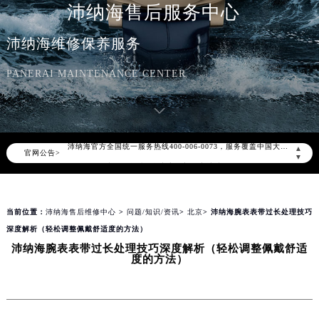
沛纳海售后服务中心
沛纳海维修保养服务
PANERAI MAINTENANCE CENTER
2026年8月沛纳海中国区售后服务网络优化升级公告
2026年8月沛纳海全国官方售后客户服务热线：400-006-0073
沛纳海官方全国统一服务热线400-006-0073，服务覆盖中国大陆、香港、澳门、台湾全部区域（非大陆需加拨“+86”）
▲
官网公告>
2026年8月沛纳海售后服务中心最新网点地址：
▼
北京市朝阳区建国门外大街甲6号华熙国际中心写字楼D座11层1102室（北京总部）（需提前预约）
北京市东城区东长安街1号东方广场写字楼W3座6层602室（需提前预约）
当前位置：
沛纳海售后维修中心
>
问题/知识/资讯
>
北京
> 沛纳海腕表表带过长处理技巧
天津市和平区赤峰道136号天津国际金融中心写字楼26层2603室（需提前预约）
深度解析（轻松调整佩戴舒适度的方法）
上海市徐汇区虹桥路3号港汇中心写字楼2座37层3705室（需提前预约）
沛纳海腕表表带过长处理技巧深度解析（轻松调整佩戴舒适
上海市黄浦区南京东路299号宏伊国际广场写字楼8层806室（需提前预约）
度的方法）
南京市秦淮区中山南路1号（新街口）南京中心写字楼22层C1-1室（需提前预约）
常州市新北区龙锦路1590号现代传媒中心写字楼5号楼10层1008室（需提前预约）
徐州市鼓楼区淮海东路29号苏宁广场IFC国际金融中心写字楼35层3508室（需提前预约）