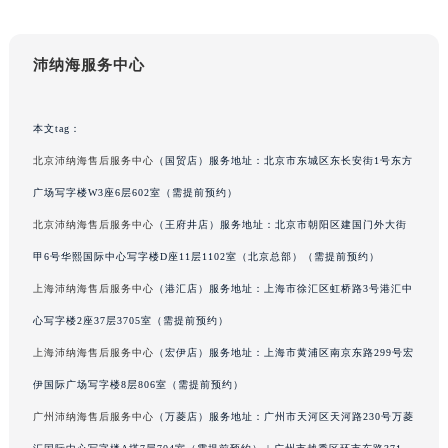
辽宁省营口市站前区市府路与渤海大街交叉口沛纳海售后服务中心（需提前预约）
辽宁省沈阳市沈河区中街路137号亨得利名表维修授权店1楼沛纳海售后服务中心（需提前预约）
沛纳海服务中心
辽宁省沈阳市沈河区中街路83号亨得利名表维修授权店1楼沛纳海售后服务中心（需提前预约）
北京市朝阳区建国门外大街甲6号华熙国际中心D座11层1102室沛纳海售后服务中心（北京总部）（需提前预约）
本文tag：
北京市东城区东长安街1号王府井东方广场W3座6层602室沛纳海售后服务中心（需提前预约）
河北省保定市竞秀区朝阳北大街北国先天下沛纳海售后服务中心（需提前预约）
北京沛纳海售后服务中心
（国贸店）服务地址：北京市东城区东长安街1号东方
内蒙古自治区阿拉善盟市左旗土尔扈特大街沛纳海售后服务中心（需提前预约）
广场写字楼W3座6层602室（需提前预约）
内蒙古自治区巴彦淖尔市临河区新华街沛纳海售后服务中心（需提前预约）
北京沛纳海售后服务中心
（王府井店）服务地址：北京市朝阳区建国门外大街
内蒙古自治区包头市青山区幸福路甲3号王府井百货名表维修沛纳海售后服务中心（需提前预约）
甲6号华熙国际中心写字楼D座11层1102室（北京总部）（需提前预约）
内蒙古自治区赤峰市红山区哈达街沛纳海售后服务中心（需提前预约）
上海沛纳海售后服务中心
（港汇店）服务地址：上海市徐汇区虹桥路3号港汇中
内蒙古自治区鄂尔多斯市东胜区伊金霍洛街沛纳海售后服务中心（需提前预约）
心写字楼2座37层3705室（需提前预约）
内蒙古自治区呼伦贝尔市海拉尔区中央街沛纳海售后服务中心（需提前预约）
上海沛纳海售后服务中心
（宏伊店）服务地址：上海市黄浦区南京东路299号宏
内蒙古自治区通辽市科尔沁区明仁大街沛纳海售后服务中心（需提前预约）
内蒙古自治区乌海市海勃湾区人民南路沛纳海售后服务中心（需提前预约）
伊国际广场写字楼8层806室（需提前预约）
内蒙古自治区乌兰察布市集宁区恩和大街沛纳海售后服务中心（需提前预约）
广州沛纳海售后服务中心
（万菱店）服务地址：广州市天河区天河路230号万菱
内蒙古自治区锡林郭勒盟市锡林浩特市光明街与额尔敦路交叉口沛纳海售后服务中心（需提前预约）