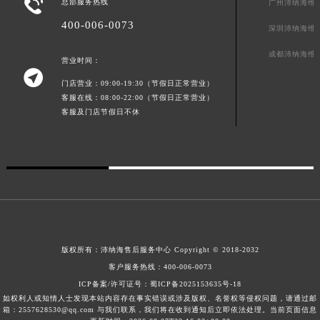

总部服务热线
广州沛纳海维
广西壮族自治区贺州市八步区城东街道灵峰南路沛纳海售后服务中心（需提前预约）
400-006-0073
深圳沛纳海维
广西壮族自治区来宾市兴宾区桂中大道沛纳海售后服务中心（需提前预约）
广西壮族自治区柳州市城中区中山中路沛纳海售后服务中心（需提前预约）
成都沛纳海维
营业时间：

广西壮族自治区钦州市钦南区金海湾东大街沛纳海售后服务中心（需提前预约）
门店营业：09:00-19:30（节假日正常营业）
广西壮族自治区梧州市万秀区龙湖镇高旺路沛纳海售后服务中心（需提前预约）
客服在线：08:00-22:00（节假日正常营业）
客服及门店节假日不休
广西壮族自治区玉林市玉州区金玉路沛纳海售后服务中心（需提前预约）
海南省儋州市儋州市那大镇兰洋北路沛纳海售后服务中心（需提前预约）
海南省东方市八所镇解放西路沛纳海售后服务中心（需提前预约）
海南省琼海市嘉积镇东风路沛纳海售后服务中心（需提前预约）
海南省三沙市西沙区西沙群岛永兴岛北京路沛纳海售后服务中心（需提前预约）
海南省三亚市吉阳区迎宾路沛纳海售后服务中心（需提前预约）
海南省万宁市万城镇解放路沛纳海售后服务中心（需提前预约）
版权所有：
沛纳海售后服务中心
Copyright © 2018-2032
海南省文昌市文城镇教育东路沛纳海售后服务中心（需提前预约）
客户服务热线：
400-006-0073
海南省五指山市通什镇三月三大道沛纳海售后服务中心（需提前预约）
ICP备案/许可证号：
蜀ICP备2025153635号-18
香港特别行政区尖沙咀区油尖旺区广东道沛纳海售后服务中心（需提前预约）
如权利人或知情人士发现本站内容存在事实错误或涉及版权、名誉权等侵权问题，请通过邮
箱：2557628530@qq.com 与我们联系，我们将在收到通知后立即依法处理。当前页面信息
香港特别行政区金钟区中西区金钟道沛纳海售后服务中心（需提前预约）