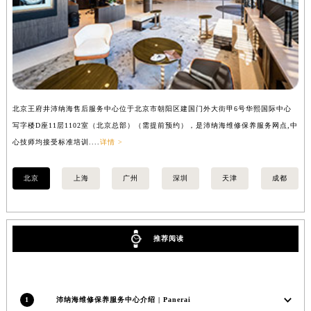
福建省三明市三元区东乾二路沛纳海售后服务中心（需提前预约）
福建省漳州市龙文区步港路沛纳海售后服务中心（需提前预约）
江苏省常州市新北区龙锦路1590号现代传媒中心5号楼10层1008室沛纳海售后服务中心（需提前预约）
江苏省淮安市清江浦区淮海北路沛纳海售后服务中心（需提前预约）
江苏省连云港市海州区通灌北路沛纳海售后服务中心（需提前预约）
北京王府井沛纳海售后服务中心位于北京市朝阳区建国门外大街甲6号华熙国际中心
上
江苏省南京市秦淮区中山南路1号南京中心22层22-C1-C3室沛纳海售后服务中心（需提前预约）
写字楼D座11层1102室（北京总部）（需提前预约），是沛纳海维修保养服务网点,中
（
江苏省宿迁市宿城区西湖路沛纳海售后服务中心（需提前预约）
心技师均接受标准培训....
详情 >
江苏省泰州市海陵区永定东路399号置地商务中心东塔（华润万象城）17层1706室沛纳海售后服务中心（需提前预约）
江苏省徐州市鼓楼区淮海东路29号苏宁广场IFC国际金融中心35层3508室沛纳海售后服务中心（需提前预约）
北京
上海
广州
深圳
天津
成都
江苏省盐城市盐都区世纪大道5号盐城金融城写字楼1号楼16层1604室沛纳海售后服务中心（需提前预约）
江苏省扬州市邗江区国展路29号星耀天地写字楼1号楼18层1803室沛纳海售后服务中心（需提前预约）
江苏省镇江市京口区中山东路沛纳海售后服务中心（需提前预约）
推荐阅读
江西省抚州市临川区赣东大道沛纳海售后服务中心（需提前预约）
江西省赣州市章贡区文清路沛纳海售后服务中心（需提前预约）
江西省吉安市吉州区井冈山大道沛纳海售后服务中心（需提前预约）
1
沛纳海维修保养服务中心介绍 | Panerai
江西省景德镇市珠山区珠山中路沛纳海售后服务中心（需提前预约）