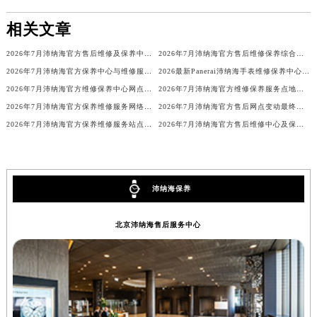
安徽省池州市贵池区长江路沛纳海售后服务中心（需提前预约）
相关文章
安徽省滁州市琅琊区南谯北路沛纳海售后服务中心（需提前预约）
安徽省阜阳市颍州区颍州北路沛纳海售后服务中心（需提前预约）
2026年7月沛纳海官方售后维修及保养中心网点更新补充最终汇总定稿内容
2026年7月沛纳海官方售后维修保养综合店地址变动及新增补充网点
2026年7月沛纳海官方保养中心与维修服务中心迁址及新开补充完整指南定稿文件
2026最新Panerai沛纳海手表维修保养中心地址考察报告
安徽省淮北市相山区淮海路沛纳海售后服务中心（需提前预约）
2026年7月沛纳海官方维修保养中心网点变动及新增补充最终速查表文本
2026年7月沛纳海官方维修保养服务点地址变动及新开汇总
安徽省淮南市田家庵区国庆中路沛纳海售后服务中心（需提前预约）
2026年7月沛纳海官方保养维修服务网络扩容补充最终公告（迁址新开）
2026年7月沛纳海官方售后网点变动最终速报（迁址+新设）
安徽省黄山市屯溪区黄山西路沛纳海售后服务中心（需提前预约）
2026年7月沛纳海官方保养维修服务站点迁移及新设速览
2026年7月沛纳海官方售后维修中心及保养点迁址新设补充一览表文本
安徽省六安市金安区解放中路沛纳海售后服务中心（需提前预约）
安徽省马鞍山市雨山区湖南西路沛纳海售后服务中心（需提前预约）
安徽省宿州市埇桥区人民中路沛纳海售后服务中心（需提前预约）
沛纳海保养
安徽省铜陵市铜官区石城大道沛纳海售后服务中心（需提前预约）
安徽省芜湖市镜湖区中山路步行街沛纳海售后服务中心（需提前预约）
北京沛纳海售后服务中心
安徽省宣城市宣州区叠嶂西路沛纳海售后服务中心（需提前预约）
福建省龙岩市新罗区九一南路沛纳海售后服务中心（需提前预约）
福建省南平市建阳区人民西路沛纳海售后服务中心（需提前预约）
福建省宁德市蕉城区天湖东路沛纳海售后服务中心（需提前预约）
福建省莆田市城厢区霞林街道荔华东大道沛纳海售后服务中心（需提前预约）