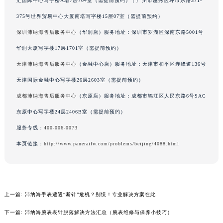
汇国际中心写字楼A塔7层704室（需提前预约） | 广州市越秀区环市东路371-
内蒙古自治区兴安盟市乌兰浩特市兴安大街沛纳海售后服务中心（需提前预约）
375号世界贸易中心大厦南塔写字楼15层07室（需提前预约）
山西省大同市平城区迎宾街沛纳海售后服务中心（需提前预约）
深圳沛纳海售后服务中心
（华润店）服务地址：深圳市罗湖区深南东路5001号
山西省晋城市城区黄华街沛纳海售后服务中心（需提前预约）
华润大厦写字楼17层1701室（需提前预约）
山西省晋中市榆次区顺城街沛纳海售后服务中心（需提前预约）
天津沛纳海售后服务中心
（金融中心店）服务地址：天津市和平区赤峰道136号
山西省临汾市尧都区解放路沛纳海售后服务中心（需提前预约）
山西省吕梁市离石区永宁中路与建设街交叉口沛纳海售后服务中心（需提前预约）
天津国际金融中心写字楼26层2603室（需提前预约）
山西省朔州市朔城区怡西路与鄯阳西街交汇处沛纳海售后服务中心（需提前预约）
成都沛纳海售后服务中心
（东原店）服务地址：成都市锦江区人民东路6号SAC
山西省忻州市忻府区和平东街与七一南路交叉口沛纳海售后服务中心（需提前预约）
东原中心写字楼24层2406B室（需提前预约）
山西省阳泉市郊区平阳东街与新城大道交叉口沛纳海售后服务中心（需提前预约）
服务专线：
400-006-0073
山西省运城市盐湖区河东街沛纳海售后服务中心（需提前预约）
本页链接：
http://www.paneraifw.com/problems/beijing/4088.html
山西省长治市潞州区英雄中路沛纳海售后服务中心（需提前预约）
山西省太原市迎泽区迎泽街道解放路15号亨得利名表维修授权店3楼沛纳海售后服务中心（需提前预约）
天津市和平区赤峰道136号天津国际金融中心26层2603室沛纳海售后服务中心（需提前预约）
安徽省安庆市迎江区人民路沛纳海售后服务中心（需提前预约）
上一篇:
沛纳海手表遭遇“断针”危机？别慌！专业解决方案在此
安徽省蚌埠市蚌山区淮河路沛纳海售后服务中心（需提前预约）
下一篇:
沛纳海腕表表针脱落解决方法汇总（腕表维修与保养小技巧）
安徽省亳州市谯城区魏武大道沛纳海售后服务中心（需提前预约）