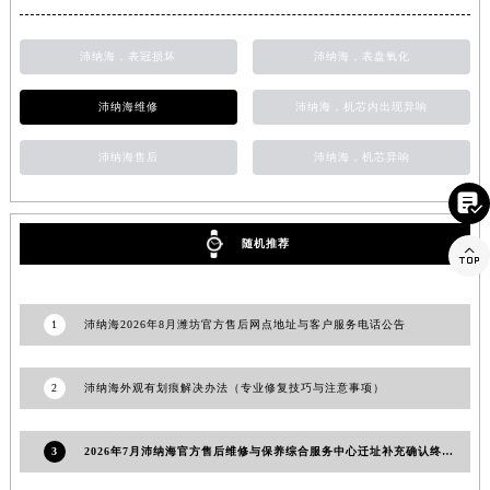
澳门特别行政区花地玛堂区关闸广场沛纳海售后服务中心（需提前预约）
澳门特别行政区花王堂区大三巴商圈沛纳海售后服务中心（需提前预约）
沛纳海，表冠损坏
沛纳海，表盘氧化
澳门特别行政区嘉模堂区官也街沛纳海售后服务中心（需提前预约）
沛纳海维修
沛纳海，机芯内出现异响
澳门省路氹城市金光大道沛纳海售后服务中心（需提前预约）
澳门特别行政区望德堂区塔石广场沛纳海售后服务中心（需提前预约）
沛纳海售后
沛纳海，机芯异响
福建省福州市鼓楼区五四路128-1号恒力城写字楼15层03室沛纳海售后服务中心（需提前预约）

福建省厦门市思明区湖滨东路95号万象城华润大厦B座11层1104室沛纳海售后服务中心（需提前预约）
广东省潮州市潮安区新风路与潮汕路交汇处沛纳海售后服务中心（需提前预约）
随机推荐

广东省广州市天河区天河路230号万菱汇国际中心A塔7层704室沛纳海售后服务中心（需提前预约）
广东省广州市越秀区环市东路371-375号世界贸易中心大厦南塔15层1507室沛纳海售后服务中心（需提前预约）
1
沛纳海2026年8月潍坊官方售后网点地址与客户服务电话公告
广东省河源市源城区越王大道沛纳海售后服务中心（需提前预约）
广东省惠州市惠城区江北文昌一路7号华贸大厦1座30层3005室沛纳海售后服务中心（需提前预约）
2
沛纳海外观有划痕解决办法（专业修复技巧与注意事项）
广东省江门市蓬江区广场西路沛纳海售后服务中心（需提前预约）
广东省揭阳市榕城进贤门步行街沛纳海售后服务中心（需提前预约）
广东省茂名市电白区水东街道迎宾大道沛纳海售后服务中心（需提前预约）
3
2026年7月沛纳海官方售后维修与保养综合服务中心迁址补充确认终稿文件
广东省梅州市梅江区金燕大道沛纳海售后服务中心（需提前预约）