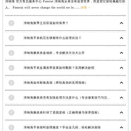
沛纳海 官方售后服务中心 Panerai 沛纳海从来没有改变世界，而是把它留给佩戴它的
山东省潍坊市奎文区东风东街沛纳海售后服务中心（需提前预约）
人。 Panerai will never change the world.we le......
详情 >
山东省枣庄市滕州市北辛路与善国路交叉口沛纳海售后服务中心（需提前预约）
山东省淄博市张店区金晶大道沛纳海售后服务中心（需提前预约）
2
沛纳海换季之后应该如何保养？
上海市黄浦区南京东路299号宏伊国际广场写字楼8层806室沛纳海售后服务中心（需提前预约）
3
沛纳海手表机芯生锈都有什么处理办法？
上海市徐汇区虹桥路3号港汇中心2座37层3705室沛纳海售后服务中心（需提前预约）
浙江省杭州市上城区钱江路1366号华润大厦A座5层503-5室沛纳海售后服务中心（需提前预约）
4
沛纳海腕表表盘倾斜，专业解决方法大公开
浙江省湖州市吴兴区劳动路沛纳海售后服务中心（需提前预约）
浙江省嘉兴市南湖区广益路705号嘉兴世界贸易中心A座13层1304室沛纳海售后服务中心（需提前预约）
5
沛纳海手表金属表带发黄如何翻新？实用解决妙招
浙江省金华市金东区东市南街777号金华万达广场4号楼22楼2209室沛纳海售后服务中心（需提前预约）
浙江省丽水市莲都区解放街沛纳海售后服务中心（需提前预约）
6
沛纳海如何检验真假（辨别真伪的实用指南）
浙江省宁波市江北区大闸南路500号来福士广场办公楼20层2009室沛纳海售后服务中心（需提前预约）
浙江省衢州市柯城区上街沛纳海售后服务中心（需提前预约）
7
沛纳海腕表表壳有划痕处理方法是什么（专业修复技巧与注意事项）
浙江省绍兴市越城区胜利东路379号世茂天际中心写字楼8层805室沛纳海售后服务中心（需提前预约）
浙江省舟山市定海区解放东路沛纳海售后服务中心（需提前预约）
8
沛纳海腕表表针掉了原因是啥（正确维修与保养指南）
澳门特别行政区大堂区议事亭前地（新马路）沛纳海售后服务中心（需提前预约）
9
沛纳海手表报时故障频发？学会这几招，轻松解决烦恼
澳门特别行政区风顺堂区南湾大马路沛纳海售后服务中心（需提前预约）