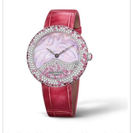
江西省九江市浔阳区浔阳路沛纳海售后服务中心（需提前预约）
江西省南昌市红谷滩新区红谷中大道998号绿地双子塔（中央广场）A1座办公楼14层1407室沛纳海售后服务中心（需提前预约）
江西省萍乡市安源区萍安北大道与康庄路交叉口沛纳海售后服务中心（需提前预约）
江西省上饶市信州区滨江西路沛纳海售后服务中心（需提前预约）
江西省新余市渝水区北湖西路沛纳海售后服务中心（需提前预约）
江西省宜春市袁州区中山中路沛纳海售后服务中心（需提前预约）
江西省鹰潭市月湖区胜利东路沛纳海售后服务中心（需提前预约）
山东省德州市德城区东风中路沛纳海售后服务中心（需提前预约）
山东省东营市东营区济南路沛纳海售后服务中心（需提前预约）
山东省济南市历下区经十路11111号华润中心写字楼（万象城）15层1508室沛纳海售后服务中心（需提前预约）
山东省济宁市任城区太白楼路沛纳海售后服务中心（需提前预约）
山东省莱芜市文化南路8号银座商城名表维修一楼名表维修沛纳海售后服务中心（需提前预约）
山东省临沂市兰山区解放路沛纳海售后服务中心（需提前预约）
山东省日照市东港区烟台路沛纳海售后服务中心（需提前预约）
山东省泰安市泰山区财源街道泰山大街沛纳海售后服务中心（需提前预约）
山东省威海市环翠区新威海路89号振华商厦一楼名表维修沛纳海售后服务中心（需提前预约）