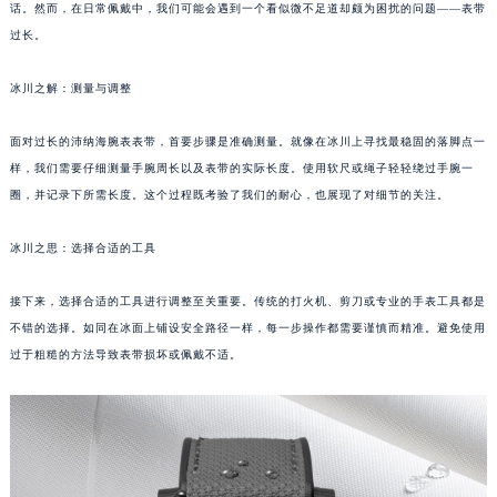
话。然而，在日常佩戴中，我们可能会遇到一个看似微不足道却颇为困扰的问题——表带
成都市锦江区人民东路6号SAC东原中心写字楼24层2406B室（需提前预约）
过长。
重庆市江北区观音桥步行街2号融恒时代广场写字楼9层902室（需提前预约）
长沙市芙蓉区定王台街道建湘路393号世茂环球金融中心写字楼（芙蓉广场）10层13室（需提前预约）
冰川之解：测量与调整
郑州市二七区铭功路10号华润大厦写字楼29层2905室（需提前预约）
面对过长的沛纳海腕表表带，首要步骤是准确测量。就像在冰川上寻找最稳固的落脚点一
太原市迎泽区解放路15号亨得利名表服务中心（品牌授权店）3层整层（需提前预约）
样，我们需要仔细测量手腕周长以及表带的实际长度。使用软尺或绳子轻轻绕过手腕一
沈阳市沈河区中街路137号亨得利名表服务中心（品牌授权店）1层整层（需提前预约）
圈，并记录下所需长度。这个过程既考验了我们的耐心，也展现了对细节的关注。
沈阳市沈河区中街路83号亨得利名表服务中心（品牌授权店）1层整层（需提前预约）
乌鲁木齐市天山区红山路26号时代广场（CCMALL）C座17层17-B（需提前预约）
冰川之思：选择合适的工具
温州市鹿城区锦绣路1067号置信广场10层1015室（需提前预约）
哈尔滨市道里区友谊西路600号富力中心T2座写字楼29层03室（需提前预约）
接下来，选择合适的工具进行调整至关重要。传统的打火机、剪刀或专业的手表工具都是
不错的选择。如同在冰面上铺设安全路径一样，每一步操作都需要谨慎而精准。避免使用
大连市中山区人民路15号国际金融大厦7层G室（需提前预约）
过于粗糙的方法导致表带损坏或佩戴不适。
佛山市禅城区季华五路57号万科金融中心C座12层1205室（需提前预约）
东莞市东城街道鸿福东路1号民盈国贸中心T1写字楼9层907室（需提前预约）
无锡市梁溪区人民中路139号恒隆广场写字楼1座11层1104室（需提前预约）
南通市崇川区工农路57号圆融广场写字楼16层1603室（需提前预约）
苏州市苏州工业园区星港街199号苏州中心办公楼C座22层08室（需提前预约）