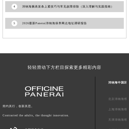
广东省清远市清城区湖西路沛纳海售后服务中心（需提前预约）
4
沛纳海腕表发条上紧技巧与常见故障排除（深入理解与实践指南）
广东省汕头市龙湖区长平路沛纳海售后服务中心（需提前预约）
广东省汕尾市城区香洲街道园林社区翠园街沛纳海售后服务中心（需提前预约）
5
2026最新Panerai沛纳海保养网点地址调研报告
广东省韶关市武江区芙蓉新区与老城中心交汇处沛纳海售后服务中心（需提前预约）
广东省深圳市罗湖区深南东路5001号华润大厦17层1701室沛纳海售后服务中心（需提前预约）
广东省阳江市江城区东风一路沛纳海售后服务中心（需提前预约）
广东省云浮市云城区金山路沛纳海售后服务中心（需提前预约）
广东省湛江市赤坎区观海北路沛纳海售后服务中心（需提前预约）
轻轻滑动下方栏目探索更多精彩内容
广东省肇庆市端州区信安大道与砚都大道交汇处沛纳海售后服务中心（需提前预约）
广西壮族自治区百色市右江区中山二路沛纳海售后服务中心（需提前预约）
沛纳海中国区
广西壮族自治区北海市海城区北京路沛纳海售后服务中心（需提前预约）
广西壮族自治区崇左市江州区石景林街道友谊大道与丽川路交汇处沛纳海售后服务中心（需提前预约）
北京沛纳海维
广西壮族自治区防城港市港口区金花茶大道沛纳海售后服务中心（需提前预约）
简约其行，创新其思。
上海沛纳海维
广西壮族自治区贵港市港北区港城街道布山大道与仙衣路交叉口沛纳海售后服务中心（需提前预约）
Contracted the adults, the thought innovation.
广西壮族自治区桂林市秀峰区红岭路沛纳海售后服务中心（需提前预约）
天津沛纳海维
广西壮族自治区河池市金城江区金城江街道朝阳路沛纳海售后服务中心（需提前预约）