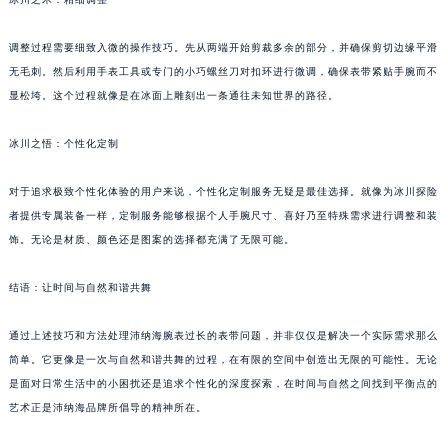
重庆市解放碑渝中区民权路28号英利国际金融中心写字楼20层01室（需提前预约）
黑龙江省大庆市萨尔图区会战大街沛纳海售后服务中心（需提前预约）
调整过程需要细致入微的操作技巧。先从两端开始剪裁多余的部分，并确保剪切边缘平滑
无毛刺。然后利用手表工具或专门的小巧螺丝刀对扣环进行微调，确保表带紧贴手腕而不
黑龙江省鹤岗市向阳区红军路沛纳海售后服务中心（需提前预约）
显松垮。这个过程就像是在冰面上雕刻出一条通往未知世界的路径。
黑龙江省黑河市爱辉区中央街沛纳海售后服务中心（需提前预约）
黑龙江省鸡西市鸡冠区红军路沛纳海售后服务中心（需提前预约）
冰川之悟：个性化定制
黑龙江省佳木斯市向阳区长安路沛纳海售后服务中心（需提前预约）
黑龙江省牡丹江市东安区太平路沛纳海售后服务中心（需提前预约）
对于追求极致个性化体验的用户来说，个性化定制服务无疑是最佳选择。就像为冰川探险
黑龙江省七台河市桃山区大同街沛纳海售后服务中心（需提前预约）
者提供专属装备一样，定制服务能够根据个人手腕尺寸、喜好乃至特殊需求进行调整和装
饰。无论是材质、颜色还是图案的选择都充满了无限可能。
黑龙江省齐齐哈尔市龙沙区龙华路沛纳海售后服务中心（需提前预约）
黑龙江省双鸭山市尖山区新兴大街沛纳海售后服务中心（需提前预约）
结语：让时间与自然和谐共舞
黑龙江省绥化市北林区新华街与康庄路交叉口沛纳海售后服务中心（需提前预约）
黑龙江省伊春市伊美区通河路沛纳海售后服务中心（需提前预约）
通过上述技巧和方法处理沛纳海腕表过长的表带问题，并非仅仅是解决一个实际需求那么
吉林省白城市洮北区明仁南街沛纳海售后服务中心（需提前预约）
简单。它更像是一次与自然和谐共舞的过程，在有限的空间中创造出无限的可能性。无论
吉林省白山市浑江区浑江大街沛纳海售后服务中心（需提前预约）
是面对日常生活中的小困扰还是追求个性化的深度探索，在时间与自然之间找到平衡点的
艺术正是沛纳海品牌所倡导的精神所在。
吉林省吉林市船营区河南街沛纳海售后服务中心（需提前预约）
吉林省辽源市龙山区人民大街沛纳海售后服务中心（需提前预约）