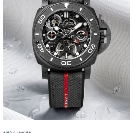
武汉市江汉区解放大道686号世界贸易大厦38层09室（需提前预约）
南宁市青秀区金湖路59号地王大厦12楼1224室（需提前预约）
合肥市蜀山区潜山路111号万象城华润大厦B座12楼03室（需提前预约）
泉州市丰泽区宝洲路729号浦西万达中心写字楼A座7楼709室（需提前预约）
青岛市南区山东路6号华润大厦B座22层04室（需提前预约）
烟台市芝罘区胜利路139号万达金融中心A座907室（需提前预约）
长春市朝阳区西安大路727号中银大厦A座(旺进大厦)18层09室（需提前预约）
贵阳市南明区都司高架桥路33号亨特国际金融中心14楼14D（需提前预约）
昆明市盘龙区北京路928号同德昆明广场写字楼10层06室（需提前预约）
石家庄市长安区中山东路39号勒泰中心写字楼B座13层07室（需提前预约）
西安市碑林区南关正街88号华侨城长安国际中心E座6楼10室（需提前预约）
海口市龙华区金贸东路5号海口华润大厦B座17层1707室（需提前预约）
唐山市路南区新华东道100号万达广场写字楼A座10层1002室（需提前预约）
台州市椒江区东海大道1800号腾达中心东1幢20楼2002室（需提前预约）
内蒙古自治区呼和浩特市玉泉区大学西街70号华润万象城写字楼（鄂尔多斯大厦）23层2326室（需提前预约）
甘肃省兰州市七里河区西津西路16号兰州中心写字楼21层2102室（需提前预约）
冰川之术：精细调整