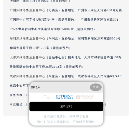
伊国际广场写字楼8层806室（需提前预约）
辽宁省沈阳市沈河区中街路83号亨得利名表维修授权店1楼沛纳海售后服务中心（需提前预约）
广州沛纳海售后服务中心
（万菱店）服务地址：广州市天河区天河路230号万菱
北京市朝阳区建国门外大街甲6号华熙国际中心D座11层1102室沛纳海售后服务中心（北京总部）（需提前预约）
汇国际中心写字楼A塔7层704室（需提前预约） | 广州市越秀区环市东路371-
北京市东城区东长安街1号王府井东方广场W3座6层602室沛纳海售后服务中心（需提前预约）
375号世界贸易中心大厦南塔写字楼15层07室（需提前预约）
河北省保定市竞秀区朝阳北大街北国先天下沛纳海售后服务中心（需提前预约）
深圳沛纳海售后服务中心
（华润店）服务地址：深圳市罗湖区深南东路5001号
内蒙古自治区阿拉善盟市左旗土尔扈特大街沛纳海售后服务中心（需提前预约）
内蒙古自治区巴彦淖尔市临河区新华街沛纳海售后服务中心（需提前预约）
华润大厦写字楼17层1701室（需提前预约）
内蒙古自治区包头市青山区幸福路甲3号王府井百货名表维修沛纳海售后服务中心（需提前预约）
天津沛纳海售后服务中心
（金融中心店）服务地址：天津市和平区赤峰道136号
内蒙古自治区赤峰市红山区哈达街沛纳海售后服务中心（需提前预约）
天津国际金融中心写字楼26层2603室（需提前预约）
内蒙古自治区鄂尔多斯市东胜区伊金霍洛街沛纳海售后服务中心（需提前预约）
成都沛纳海售后服务中心
（东原店）服务地址：成都市锦江区人民东路6号SAC
内蒙古自治区呼伦贝尔市海拉尔区中央街沛纳海售后服务中心（需提前预约）
东原中心写字楼24层2406B室（需提前预约）
预约入口
关闭
内蒙古自治区通辽市科尔沁区明仁大街沛纳海售后服务中心（需提前预约）
服务专线：
400-006-0073
内蒙古自治区乌海市海勃湾区人民南路沛纳海售后服务中心（需提前预约）
本页链接：
http://www.paneraifw.com/problems/beijing/3223.html
内蒙古自治区乌兰察布市集宁区恩和大街沛纳海售后服务中心（需提前预约）
立即预约
内蒙古自治区锡林郭勒盟市锡林浩特市光明街与额尔敦路交叉口沛纳海售后服务中心（需提前预约）
提前预约免排队，到店即享服务
内蒙古自治区兴安盟市乌兰浩特市兴安大街沛纳海售后服务中心（需提前预约）
预约时间有变无需取消，可随时重新预约
山西省大同市平城区迎宾街沛纳海售后服务中心（需提前预约）