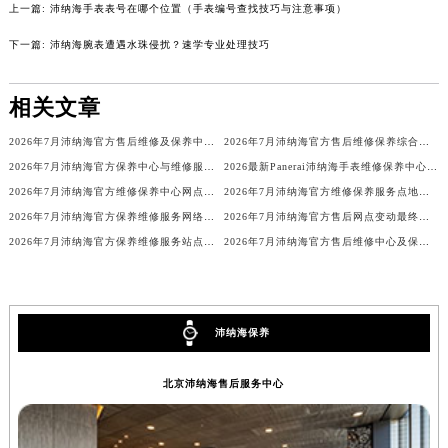
上一篇:
沛纳海手表表号在哪个位置（手表编号查找技巧与注意事项）
山西省晋城市城区黄华街沛纳海售后服务中心（需提前预约）
下一篇:
沛纳海腕表遭遇水珠侵扰？速学专业处理技巧
山西省晋中市榆次区顺城街沛纳海售后服务中心（需提前预约）
山西省临汾市尧都区解放路沛纳海售后服务中心（需提前预约）
相关文章
山西省吕梁市离石区永宁中路与建设街交叉口沛纳海售后服务中心（需提前预约）
山西省朔州市朔城区怡西路与鄯阳西街交汇处沛纳海售后服务中心（需提前预约）
2026年7月沛纳海官方售后维修及保养中心网点更新补充最终汇总定稿内容
2026年7月沛纳海官方售后维修保养综合店地址变动及新增补充网点
山西省忻州市忻府区和平东街与七一南路交叉口沛纳海售后服务中心（需提前预约）
2026年7月沛纳海官方保养中心与维修服务中心迁址及新开补充完整指南定稿文件
2026最新Panerai沛纳海手表维修保养中心地址考察报告
山西省阳泉市郊区平阳东街与新城大道交叉口沛纳海售后服务中心（需提前预约）
2026年7月沛纳海官方维修保养中心网点变动及新增补充最终速查表文本
2026年7月沛纳海官方维修保养服务点地址变动及新开汇总
山西省运城市盐湖区河东街沛纳海售后服务中心（需提前预约）
2026年7月沛纳海官方保养维修服务网络扩容补充最终公告（迁址新开）
2026年7月沛纳海官方售后网点变动最终速报（迁址+新设）
2026年7月沛纳海官方保养维修服务站点迁移及新设速览
2026年7月沛纳海官方售后维修中心及保养点迁址新设补充一览表文本
山西省长治市潞州区英雄中路沛纳海售后服务中心（需提前预约）
山西省太原市迎泽区迎泽街道解放路15号亨得利名表维修授权店3楼沛纳海售后服务中心（需提前预约）
天津市和平区赤峰道136号天津国际金融中心26层2603室沛纳海售后服务中心（需提前预约）
安徽省安庆市迎江区人民路沛纳海售后服务中心（需提前预约）
沛纳海保养
安徽省蚌埠市蚌山区淮河路沛纳海售后服务中心（需提前预约）
安徽省亳州市谯城区魏武大道沛纳海售后服务中心（需提前预约）
北京沛纳海售后服务中心
安徽省池州市贵池区长江路沛纳海售后服务中心（需提前预约）
安徽省滁州市琅琊区南谯北路沛纳海售后服务中心（需提前预约）