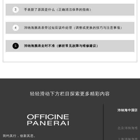
澳门特别行政区嘉模堂区官也街沛纳海售后服务中心（需提前预约）
3
手表脏了原因是什么（正确清洁保养的指南）
澳门省路氹城市金光大道沛纳海售后服务中心（需提前预约）
澳门特别行政区望德堂区塔石广场沛纳海售后服务中心（需提前预约）
4
沛纳海腕表表带过短应该咋处理（调整或更换的技巧与注意事项）
福建省福州市鼓楼区五四路128-1号恒力城写字楼15层03室沛纳海售后服务中心（需提前预约）
福建省厦门市思明区湖滨东路95号万象城华润大厦B座11层1104室沛纳海售后服务中心（需提前预约）
5
沛纳海腕表走时不准（解析常见故障与维修建议）
广东省潮州市潮安区新风路与潮汕路交汇处沛纳海售后服务中心（需提前预约）
广东省广州市天河区天河路230号万菱汇国际中心A塔7层704室沛纳海售后服务中心（需提前预约）
广东省广州市越秀区环市东路371-375号世界贸易中心大厦南塔15层1507室沛纳海售后服务中心（需提前预约）
广东省河源市源城区越王大道沛纳海售后服务中心（需提前预约）
广东省惠州市惠城区江北文昌一路7号华贸大厦1座30层3005室沛纳海售后服务中心（需提前预约）
轻轻滑动下方栏目探索更多精彩内容
广东省江门市蓬江区广场西路沛纳海售后服务中心（需提前预约）
广东省揭阳市榕城进贤门步行街沛纳海售后服务中心（需提前预约）
沛纳海中国区
广东省茂名市电白区水东街道迎宾大道沛纳海售后服务中心（需提前预约）
广东省梅州市梅江区金燕大道沛纳海售后服务中心（需提前预约）
北京沛纳海维
广东省清远市清城区湖西路沛纳海售后服务中心（需提前预约）
简约其行，创新其思。
广东省汕头市龙湖区长平路沛纳海售后服务中心（需提前预约）
上海沛纳海维