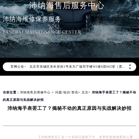
沛纳海售后服务中心
沛纳海维修保养服务
2026年8月沛纳海中国区售后服务网络优化升级公告
PANERAI MAINTENANCE CENTER
2026年8月沛纳海全国官方售后客户服务热线：400-006-0073
沛纳海官方全国统一服务热线400-006-0073，服务覆盖中国大陆、香港、澳门、台湾全部区域（非大陆需加拨“+86”）
2026年8月沛纳海售后服务中心最新网点地址：
北京市朝阳区建国门外大街甲6号华熙国际中心写字楼D座11层1102室（北京总部）（需提前预约）
▲
官网公告>
北京市东城区东长安街1号东方广场写字楼W3座6层602室（需提前预约）
▼
天津市和平区赤峰道136号天津国际金融中心写字楼26层2603室（需提前预约）
上海市徐汇区虹桥路3号港汇中心写字楼2座37层3705室（需提前预约）
当前位置：
沛纳海售后维修中心
>
问题/知识/资讯
>
北京
> 沛纳海手表罢工了？揭秘不动
上海市黄浦区南京东路299号宏伊国际广场写字楼8层806室（需提前预约）
的真正原因与实战解决妙招
南京市秦淮区中山南路1号（新街口）南京中心写字楼22层C1-1室（需提前预约）
沛纳海手表罢工了？揭秘不动的真正原因与实战解决妙招
常州市新北区龙锦路1590号现代传媒中心写字楼5号楼10层1008室（需提前预约）
徐州市鼓楼区淮海东路29号苏宁广场IFC国际金融中心写字楼35层3508室（需提前预约）
扬州市邗江区国展路29号星耀天地写字楼1号楼18层1803室（需提前预约）
盐城市盐都区世纪大道5号盐城金融城写字楼1号楼16层1604室（需提前预约）
【沛纳海售后】在一个风和日丽的下午，老李轻抚着他那块心爱