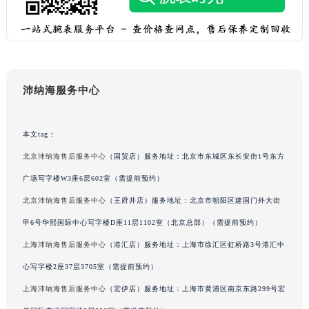
吉林省松原市宁江区五环大街沛纳海售后服务中心（需提前预约）
吉林省通化市东昌区环通乡江南大街沛纳海售后服务中心（需提前预约）
吉林省延边市延吉市解放路沛纳海售后服务中心（需提前预约）
辽宁省鞍山市铁东区站前街沛纳海售后服务中心（需提前预约）
沛纳海服务中心
辽宁省本溪市平山区胜利路沛纳海售后服务中心（需提前预约）
辽宁省朝阳市双塔区新华路沛纳海售后服务中心（需提前预约）
辽宁省丹东市振兴区七经街沛纳海售后服务中心（需提前预约）
本文tag：
辽宁省抚顺市新抚区东一路沛纳海售后服务中心（需提前预约）
北京沛纳海售后服务中心
（国贸店）服务地址：北京市东城区东长安街1号东方
辽宁省阜新市海州区解放大街沛纳海售后服务中心（需提前预约）
广场写字楼W3座6层602室（需提前预约）
辽宁省葫芦岛市连山区中央路沛纳海售后服务中心（需提前预约）
北京沛纳海售后服务中心
（王府井店）服务地址：北京市朝阳区建国门外大街
辽宁省锦州市古塔区中央大街沛纳海售后服务中心（需提前预约）
甲6号华熙国际中心写字楼D座11层1102室（北京总部）（需提前预约）
辽宁省辽阳市白塔区新运大街沛纳海售后服务中心（需提前预约）
上海沛纳海售后服务中心
（港汇店）服务地址：上海市徐汇区虹桥路3号港汇中
辽宁省盘锦市兴隆台区石油大街沛纳海售后服务中心（需提前预约）
辽宁省铁岭市银州区南马路沛纳海售后服务中心（需提前预约）
心写字楼2座37层3705室（需提前预约）
辽宁省营口市站前区市府路与渤海大街交叉口沛纳海售后服务中心（需提前预约）
上海沛纳海售后服务中心
（宏伊店）服务地址：上海市黄浦区南京东路299号宏
辽宁省沈阳市沈河区中街路137号亨得利名表维修授权店1楼沛纳海售后服务中心（需提前预约）