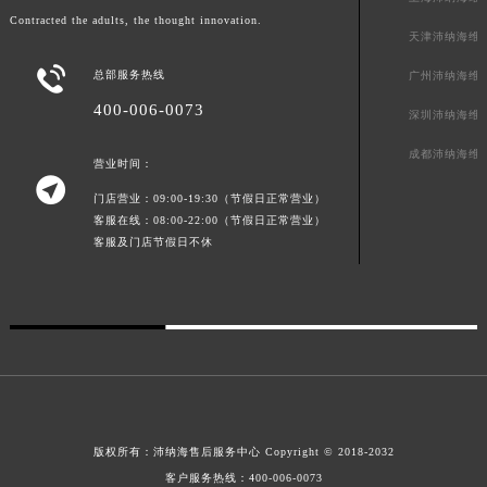
Contracted the adults, the thought innovation.
广东省汕尾市城区香洲街道园林社区翠园街沛纳海售后服务中心（需提前预约）
天津沛纳海维
广东省韶关市武江区芙蓉新区与老城中心交汇处沛纳海售后服务中心（需提前预约）

总部服务热线
广州沛纳海维
广东省深圳市罗湖区深南东路5001号华润大厦17层1701室沛纳海售后服务中心（需提前预约）
400-006-0073
广东省阳江市江城区东风一路沛纳海售后服务中心（需提前预约）
深圳沛纳海维
广东省云浮市云城区金山路沛纳海售后服务中心（需提前预约）
成都沛纳海维
营业时间：
广东省湛江市赤坎区观海北路沛纳海售后服务中心（需提前预约）

门店营业：09:00-19:30（节假日正常营业）
广东省肇庆市端州区信安大道与砚都大道交汇处沛纳海售后服务中心（需提前预约）
客服在线：08:00-22:00（节假日正常营业）
广西壮族自治区百色市右江区中山二路沛纳海售后服务中心（需提前预约）
客服及门店节假日不休
广西壮族自治区北海市海城区北京路沛纳海售后服务中心（需提前预约）
广西壮族自治区崇左市江州区石景林街道友谊大道与丽川路交汇处沛纳海售后服务中心（需提前预约）
广西壮族自治区防城港市港口区金花茶大道沛纳海售后服务中心（需提前预约）
广西壮族自治区贵港市港北区港城街道布山大道与仙衣路交叉口沛纳海售后服务中心（需提前预约）
广西壮族自治区桂林市秀峰区红岭路沛纳海售后服务中心（需提前预约）
广西壮族自治区河池市金城江区金城江街道朝阳路沛纳海售后服务中心（需提前预约）
广西壮族自治区贺州市八步区城东街道灵峰南路沛纳海售后服务中心（需提前预约）
版权所有：
沛纳海售后服务中心
Copyright © 2018-2032
广西壮族自治区来宾市兴宾区桂中大道沛纳海售后服务中心（需提前预约）
客户服务热线：
400-006-0073