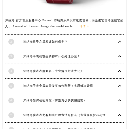
江西省萍乡市安源区萍安北大道与康庄路交叉口沛纳海售后服务中心（需提前预约）
江西省上饶市信州区滨江西路沛纳海售后服务中心（需提前预约）
沛纳海 官方售后服务中心 Panerai 沛纳海从来没有改变世界，而是把它留给佩戴它的
江西省新余市渝水区北湖西路沛纳海售后服务中心（需提前预约）
人。 Panerai will never change the world.we le......
详情 >
江西省宜春市袁州区中山中路沛纳海售后服务中心（需提前预约）
江西省鹰潭市月湖区胜利东路沛纳海售后服务中心（需提前预约）
2
沛纳海换季之后应该如何保养？
山东省德州市德城区东风中路沛纳海售后服务中心（需提前预约）
山东省东营市东营区济南路沛纳海售后服务中心（需提前预约）
3
沛纳海手表机芯生锈都有什么处理办法？
山东省济南市历下区经十路11111号华润中心写字楼（万象城）15层1508室沛纳海售后服务中心（需提前预约）
山东省济宁市任城区太白楼路沛纳海售后服务中心（需提前预约）
4
沛纳海腕表表盘倾斜，专业解决方法大公开
山东省莱芜市文化南路8号银座商城名表维修一楼名表维修沛纳海售后服务中心（需提前预约）
5
沛纳海手表金属表带发黄如何翻新？实用解决妙招
山东省临沂市兰山区解放路沛纳海售后服务中心（需提前预约）
山东省日照市东港区烟台路沛纳海售后服务中心（需提前预约）
6
沛纳海如何检验真假（辨别真伪的实用指南）
山东省泰安市泰山区财源街道泰山大街沛纳海售后服务中心（需提前预约）
山东省威海市环翠区新威海路89号振华商厦一楼名表维修沛纳海售后服务中心（需提前预约）
7
沛纳海腕表表壳有划痕处理方法是什么（专业修复技巧与注意事项）
山东省潍坊市奎文区东风东街沛纳海售后服务中心（需提前预约）
山东省枣庄市滕州市北辛路与善国路交叉口沛纳海售后服务中心（需提前预约）