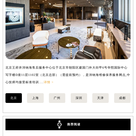
安徽省阜阳市颍州区颍州北路沛纳海售后服务中心（需提前预约）
安徽省淮北市相山区淮海路沛纳海售后服务中心（需提前预约）
安徽省淮南市田家庵区国庆中路沛纳海售后服务中心（需提前预约）
安徽省黄山市屯溪区黄山西路沛纳海售后服务中心（需提前预约）
安徽省六安市金安区解放中路沛纳海售后服务中心（需提前预约）
安徽省马鞍山市雨山区湖南西路沛纳海售后服务中心（需提前预约）
安徽省宿州市埇桥区人民中路沛纳海售后服务中心（需提前预约）
安徽省铜陵市铜官区石城大道沛纳海售后服务中心（需提前预约）
北京王府井沛纳海售后服务中心位于北京市朝阳区建国门外大街甲6号华熙国际中心
上
安徽省芜湖市镜湖区中山路步行街沛纳海售后服务中心（需提前预约）
写字楼D座11层1102室（北京总部）（需提前预约），是沛纳海维修保养服务网点,中
（
心技师均接受标准培训....
详情 >
安徽省宣城市宣州区叠嶂西路沛纳海售后服务中心（需提前预约）
福建省龙岩市新罗区九一南路沛纳海售后服务中心（需提前预约）
北京
上海
广州
深圳
天津
成都
福建省南平市建阳区人民西路沛纳海售后服务中心（需提前预约）
福建省宁德市蕉城区天湖东路沛纳海售后服务中心（需提前预约）
福建省莆田市城厢区霞林街道荔华东大道沛纳海售后服务中心（需提前预约）
推荐阅读
福建省三明市三元区东乾二路沛纳海售后服务中心（需提前预约）
福建省漳州市龙文区步港路沛纳海售后服务中心（需提前预约）