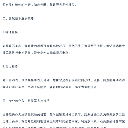
否有零件松动的声音，初步判断内部是否有零件移位。
长沙市芙蓉区定王台街道建湘路393号世茂环球金融中心写字楼（芙蓉广场）10层13室（需提前预约）
郑州市二七区铭功路10号华润大厦写字楼29层2905室（需提前预约）
二、尝试基本解决策略
太原市迎泽区解放路15号亨得利名表服务中心（品牌授权店）3层整层（需提前预约）
沈阳市沈河区中街路137号亨得利名表服务中心（品牌授权店）1层整层（需提前预约）
1.电池更换
沈阳市沈河区中街路83号亨得利名表服务中心（品牌授权店）1层整层（需提前预约）
乌鲁木齐市天山区红山路26号时代广场（CCMALL）C座17层17-B（需提前预约）
如果是石英表，最直接的原因可能是电池耗尽。虽然石头在这里帮不上忙，但记得选择专
业工具进行电池更换，避免划伤表壳或损坏电路。
温州市鹿城区锦绣路1067号置信广场10层1015室（需提前预约）
哈尔滨市道里区友谊西路600号富力中心T2座写字楼29层03室（需提前预约）
2.动力补给
大连市中山区人民路15号国际金融大厦7层G室（需提前预约）
佛山市禅城区季华五路57号万科金融中心C座12层1205室（需提前预约）
对于自动表，试试摇晃手表几分钟，想象它是在石头铺就的小径上漫步，自然的晃动或许
东莞市东城街道鸿福东路1号民盈国贸中心T1写字楼9层907室（需提前预约）
能让它重获新生。手动上链的话，轻轻地转动表冠，感受力量的传递。
无锡市梁溪区人民中路139号恒隆广场写字楼1座11层1104室（需提前预约）
三、专业的介入：维修工具与技巧
南通市崇川区工农路57号圆融广场写字楼16层1603室（需提前预约）
苏州市苏州工业园区星港街199号苏州中心办公楼C座22层08室（需提前预约）
当基础操作无法唤醒沉睡的机芯，是时候请出维修工具了。想象这些工具为微缩版的工匠
武汉市江汉区解放大道686号世界贸易大厦38层09室（需提前预约）
之锤，而你，就是那位在精密世界里雕琢时间的艺术家。利用放大镜（石头般的冷静与聚
南宁市青秀区金湖路59号地王大厦12楼1224室（需提前预约）