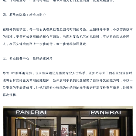
焦）仔细检查每一个齿轮与螺丝，用专用油为它们去尘润滑，恢复顺畅运作。
合肥市蜀山区潜山路111号万象城华润大厦B座12楼03室（需提前预约）
泉州市丰泽区宝洲路729号浦西万达中心写字楼A座7楼709室（需提前预约）
四、石头的隐喻：精准与耐心
青岛市南区山东路6号华润大厦B座22层04室（需提前预约）
在维修的哲学里，每一块石头都象征着坚固与时间的考验。正如维修手表，不仅需要技术
烟台市芝罘区胜利路139号万达金融中心A座907室（需提前预约）
的精准，更需有如磐石般的耐心与细致。当面对复杂机芯的挑战时，不妨将自己比作匠
长春市朝阳区西安大路727号中银大厦A座(旺进大厦)18层09室（需提前预约）
人，在石头铺成的路上一步步前行，每一步都稳健而坚定。
贵阳市南明区都司高架桥路33号亨特国际金融中心14楼14D（需提前预约）
昆明市盘龙区北京路928号同德昆明广场写字楼10层06室（需提前预约）
五、专业服务中心：最终的避风港
石家庄市长安区中山东路39号勒泰中心写字楼B座13层07室（需提前预约）
尽管DIY的乐趣无穷，但有些问题还是需要专业人士出手。正如巧夺天工的石匠知道何时
西安市碑林区南关正街88号华侨城长安国际中心E座6楼10室（需提前预约）
该将石材交给更为精细的雕刻师，当你发现手表的问题超出了自我修复的能力时，寻找一
海口市龙华区金贸东路5号海口华润大厦B座17层1707室（需提前预约）
位资深的手表维修师，让他们用专业技能为你的沛纳海手表进行深度检查与修复，让时间
唐山市路南区新华东道100号万达广场写字楼A座10层1002室（需提前预约）
再次流畅。
台州市椒江区东海大道1800号腾达中心东1幢20楼2002室（需提前预约）
内蒙古自治区呼和浩特市玉泉区大学西街70号华润万象城写字楼（鄂尔多斯大厦）23层2326室（需提前预约）
甘肃省兰州市七里河区西津西路16号兰州中心写字楼21层2102室（需提前预约）
重庆市解放碑渝中区民权路28号英利国际金融中心写字楼20层01室（需提前预约）
黑龙江省大庆市萨尔图区会战大街沛纳海售后服务中心（需提前预约）