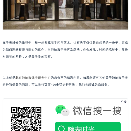
黑龙江省鹤岗市向阳区红军路沛纳海售后服务中心（需提前预约）
黑龙江省黑河市爱辉区中央街沛纳海售后服务中心（需提前预约）
黑龙江省鸡西市鸡冠区红军路沛纳海售后服务中心（需提前预约）
黑龙江省佳木斯市向阳区长安路沛纳海售后服务中心（需提前预约）
黑龙江省牡丹江市东安区太平路沛纳海售后服务中心（需提前预约）
在手表维修的旅程中，每一步都藏着学问与艺术。让石头不仅仅是自然界的一份子，更成
黑龙江省七台河市桃山区大同街沛纳海售后服务中心（需提前预约）
为我们理解精密与耐心的媒介。当沛纳海手表再次跃动，你会发现，时间的流转中，那份
黑龙江省齐齐哈尔市龙沙区龙华路沛纳海售后服务中心（需提前预约）
对细节的坚持，才是最珍贵的宝石。
黑龙江省双鸭山市尖山区新兴大街沛纳海售后服务中心（需提前预约）
黑龙江省绥化市北林区新华街与康庄路交叉口沛纳海售后服务中心（需提前预约）
以上就是
北京沛纳海保养服务中心
为您分享的精彩内容。如果您还有其他关于沛纳海手表
黑龙江省伊春市伊美区通河路沛纳海售后服务中心（需提前预约）
维护和保养的问题，可以拨打页面400电话进行咨询，我们将竭诚为您服务。
吉林省白城市洮北区明仁南街沛纳海售后服务中心（需提前预约）
吉林省白山市浑江区浑江大街沛纳海售后服务中心（需提前预约）
吉林省吉林市船营区河南街沛纳海售后服务中心（需提前预约）
吉林省辽源市龙山区人民大街沛纳海售后服务中心（需提前预约）
吉林省梅河口市新华街道梅河大街沛纳海售后服务中心（需提前预约）
吉林省四平市铁东区紫气大路与南九经街交汇处沛纳海售后服务中心（需提前预约）