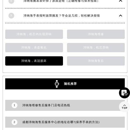
8
沛纳海腕表表针掉了原因是啥（正确维修与保养指南）
山东省淄博市张店区金晶大道沛纳海售后服务中心（需提前预约）
上海市黄浦区南京东路299号宏伊国际广场写字楼8层806室沛纳海售后服务中心（需提前预约）
9
沛纳海手表报时故障频发？学会这几招，轻松解决烦恼
上海市徐汇区虹桥路3号港汇中心2座37层3705室沛纳海售后服务中心（需提前预约）
浙江省杭州市上城区钱江路1366号华润大厦A座5层503-5室沛纳海售后服务中心（需提前预约）
沛纳海，机芯内出现异响
沛纳海维修
浙江省湖州市吴兴区劳动路沛纳海售后服务中心（需提前预约）
浙江省嘉兴市南湖区广益路705号嘉兴世界贸易中心A座13层1304室沛纳海售后服务中心（需提前预约）
沛纳海，表盘氧化
沛纳海，机芯异响
浙江省金华市金东区东市南街777号金华万达广场4号楼22楼2209室沛纳海售后服务中心（需提前预约）
沛纳海，表冠损坏
沛纳海售后
浙江省丽水市莲都区解放街沛纳海售后服务中心（需提前预约）
浙江省宁波市江北区大闸南路500号来福士广场办公楼20层2009室沛纳海售后服务中心（需提前预约）
浙江省衢州市柯城区上街沛纳海售后服务中心（需提前预约）
随机推荐
浙江省绍兴市越城区胜利东路379号世茂天际中心写字楼8层805室沛纳海售后服务中心（需提前预约）

浙江省舟山市定海区解放东路沛纳海售后服务中心（需提前预约）
澳门特别行政区大堂区议事亭前地（新马路）沛纳海售后服务中心（需提前预约）

1
沛纳海维修售后服务门店电话热线
澳门特别行政区风顺堂区南湾大马路沛纳海售后服务中心（需提前预约）
澳门特别行政区花地玛堂区关闸广场沛纳海售后服务中心（需提前预约）
2
成都沛纳海售后服务中心的地址在哪?(保养手表的方法)
澳门特别行政区花王堂区大三巴商圈沛纳海售后服务中心（需提前预约）