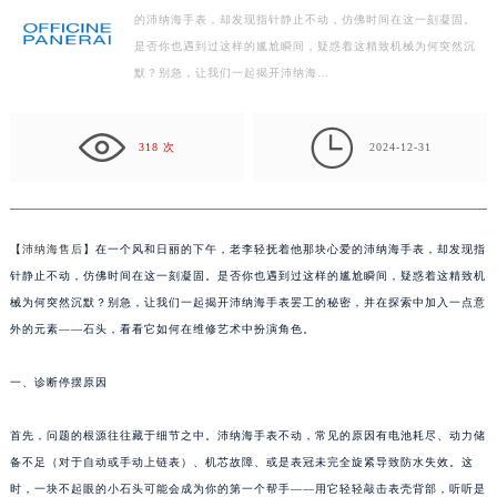
的沛纳海手表，却发现指针静止不动，仿佛时间在这一刻凝固。
泰州市海陵区永定东路399号置地商务中心东塔写字楼（华润万象城）17层1706室（需提前预约）
是否你也遇到过这样的尴尬瞬间，疑惑着这精致机械为何突然沉
宁波市江北区大闸南路500号来福士广场办公楼20层2009室（需提前预约）
默？别急，让我们一起揭开沛纳海…
杭州市上城区钱江路1366号华润大厦写字楼A座5层503-5室（需提前预约）
金华市金东区东市南街777号金华万达广场写字楼4号楼22层2209室（需提前预约）

绍兴市越城区胜利东路379号世茂天际中心写字楼8层805室（需提前预约）
318 次
2024-12-31
嘉兴市南湖区广益路705号嘉兴世界贸易中心写字楼A座13层1304室（需提前预约）
南昌市红谷滩新区红谷中大道998号绿地双子塔（中央广场）A1座办公楼14层07室（需提前预约）
济南市历下区经十路11111号华润中心写字楼（万象城）15层1508室（需提前预约）
【
沛纳海售后
】在一个风和日丽的下午，老李轻抚着他那块心爱的沛纳海手表，却发现指
广州市天河区天河路230号万菱汇国际中心写字楼A塔7层704室（需提前预约）
针静止不动，仿佛时间在这一刻凝固。是否你也遇到过这样的尴尬瞬间，疑惑着这精致机
广州市越秀区环市东路371-375号世界贸易中心大厦南塔写字楼15层07室（需提前预约）
械为何突然沉默？别急，让我们一起揭开沛纳海手表罢工的秘密，并在探索中加入一点意
外的元素——石头，看看它如何在维修艺术中扮演角色。
深圳市罗湖区深南东路5001号华润大厦写字楼17层1701室（需提前预约）
惠州市惠城区江北文昌一路7号华贸大厦写字楼1座30层05室（需提前预约）
一、诊断停摆原因
厦门市思明区湖滨东路95号华润大厦写字楼B座11层1104室（需提前预约）
福州市鼓楼区五四路128-1号恒力城写字楼15层03室（需提前预约）
首先，问题的根源往往藏于细节之中。沛纳海手表不动，常见的原因有电池耗尽、动力储
成都市锦江区人民东路6号SAC东原中心写字楼24层2406B室（需提前预约）
备不足（对于自动或手动上链表）、机芯故障、或是表冠未完全旋紧导致防水失效。这
重庆市江北区观音桥步行街2号融恒时代广场写字楼9层902室（需提前预约）
时，一块不起眼的小石头可能会成为你的第一个帮手——用它轻轻敲击表壳背部，听听是