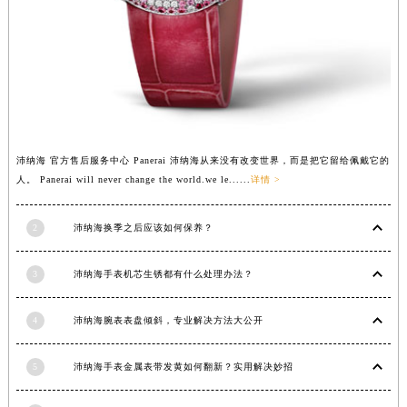
山东省东营市东营区济南路沛纳海售后服务中心（需提前预约）
山东省济南市历下区经十路11111号华润中心写字楼（万象城）15层1508室沛纳海售后服务中心（需提前预约）
山东省济宁市任城区太白楼路沛纳海售后服务中心（需提前预约）
山东省莱芜市文化南路8号银座商城名表维修一楼名表维修沛纳海售后服务中心（需提前预约）
山东省临沂市兰山区解放路沛纳海售后服务中心（需提前预约）
山东省日照市东港区烟台路沛纳海售后服务中心（需提前预约）
沛纳海 官方售后服务中心 Panerai 沛纳海从来没有改变世界，而是把它留给佩戴它的
山东省泰安市泰山区财源街道泰山大街沛纳海售后服务中心（需提前预约）
人。 Panerai will never change the world.we le......
详情 >
山东省威海市环翠区新威海路89号振华商厦一楼名表维修沛纳海售后服务中心（需提前预约）
山东省潍坊市奎文区东风东街沛纳海售后服务中心（需提前预约）
2
沛纳海换季之后应该如何保养？
山东省枣庄市滕州市北辛路与善国路交叉口沛纳海售后服务中心（需提前预约）
山东省淄博市张店区金晶大道沛纳海售后服务中心（需提前预约）
3
沛纳海手表机芯生锈都有什么处理办法？
上海市黄浦区南京东路299号宏伊国际广场写字楼8层806室沛纳海售后服务中心（需提前预约）
4
沛纳海腕表表盘倾斜，专业解决方法大公开
上海市徐汇区虹桥路3号港汇中心2座37层3705室沛纳海售后服务中心（需提前预约）
浙江省杭州市上城区钱江路1366号华润大厦A座5层503-5室沛纳海售后服务中心（需提前预约）
5
沛纳海手表金属表带发黄如何翻新？实用解决妙招
浙江省湖州市吴兴区劳动路沛纳海售后服务中心（需提前预约）
浙江省嘉兴市南湖区广益路705号嘉兴世界贸易中心A座13层1304室沛纳海售后服务中心（需提前预约）