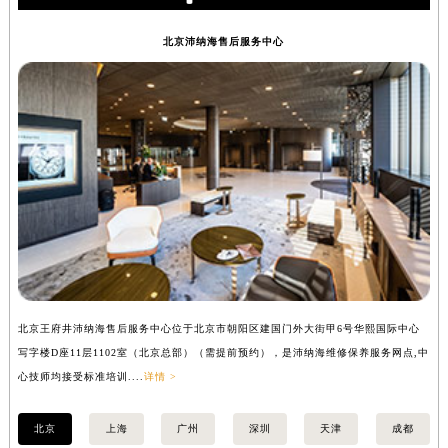
安徽省宿州市埇桥区人民中路沛纳海售后服务中心（需提前预约）
北京沛纳海售后服务中心
安徽省铜陵市铜官区石城大道沛纳海售后服务中心（需提前预约）
安徽省芜湖市镜湖区中山路步行街沛纳海售后服务中心（需提前预约）
安徽省宣城市宣州区叠嶂西路沛纳海售后服务中心（需提前预约）
福建省龙岩市新罗区九一南路沛纳海售后服务中心（需提前预约）
福建省南平市建阳区人民西路沛纳海售后服务中心（需提前预约）
福建省宁德市蕉城区天湖东路沛纳海售后服务中心（需提前预约）
福建省莆田市城厢区霞林街道荔华东大道沛纳海售后服务中心（需提前预约）
福建省三明市三元区东乾二路沛纳海售后服务中心（需提前预约）
福建省漳州市龙文区步港路沛纳海售后服务中心（需提前预约）
江苏省常州市新北区龙锦路1590号现代传媒中心5号楼10层1008室沛纳海售后服务中心（需提前预约）
江苏省淮安市清江浦区淮海北路沛纳海售后服务中心（需提前预约）
北京王府井沛纳海售后服务中心位于北京市朝阳区建国门外大街甲6号华熙国际中心
上
写字楼D座11层1102室（北京总部）（需提前预约），是沛纳海维修保养服务网点,中
（
江苏省连云港市海州区通灌北路沛纳海售后服务中心（需提前预约）
心技师均接受标准培训....
详情 >
江苏省南京市秦淮区中山南路1号南京中心22层22-C1-C3室沛纳海售后服务中心（需提前预约）
江苏省宿迁市宿城区西湖路沛纳海售后服务中心（需提前预约）
北京
上海
广州
深圳
天津
成都
江苏省泰州市海陵区永定东路399号置地商务中心东塔（华润万象城）17层1706室沛纳海售后服务中心（需提前预约）