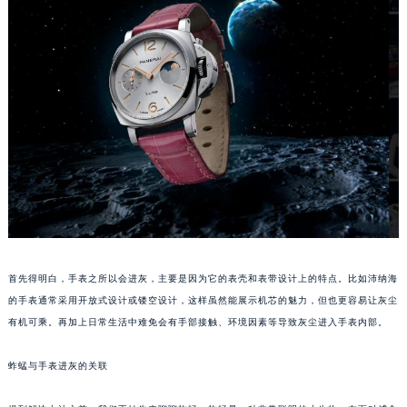
温州市鹿城区锦绣路1067号置信广场10层1015室（需提前预约）
哈尔滨市道里区友谊西路600号富力中心T2座写字楼29层03室（需提前预约）
大连市中山区人民路15号国际金融大厦7层G室（需提前预约）
佛山市禅城区季华五路57号万科金融中心C座12层1205室（需提前预约）
东莞市东城街道鸿福东路1号民盈国贸中心T1写字楼9层907室（需提前预约）
无锡市梁溪区人民中路139号恒隆广场写字楼1座11层1104室（需提前预约）
南通市崇川区工农路57号圆融广场写字楼16层1603室（需提前预约）
苏州市苏州工业园区星港街199号苏州中心办公楼C座22层08室（需提前预约）
武汉市江汉区解放大道686号世界贸易大厦38层09室（需提前预约）
南宁市青秀区金湖路59号地王大厦12楼1224室（需提前预约）
合肥市蜀山区潜山路111号万象城华润大厦B座12楼03室（需提前预约）
首先得明白，手表之所以会进灰，主要是因为它的表壳和表带设计上的特点。比如沛纳海
泉州市丰泽区宝洲路729号浦西万达中心写字楼A座7楼709室（需提前预约）
的手表通常采用开放式设计或镂空设计，这样虽然能展示机芯的魅力，但也更容易让灰尘
有机可乘。再加上日常生活中难免会有手部接触、环境因素等导致灰尘进入手表内部。
青岛市南区山东路6号华润大厦B座22层04室（需提前预约）
烟台市芝罘区胜利路139号万达金融中心A座907室（需提前预约）
蚱蜢与手表进灰的关联
长春市朝阳区西安大路727号中银大厦A座(旺进大厦)18层09室（需提前预约）
贵阳市南明区都司高架桥路33号亨特国际金融中心14楼14D（需提前预约）