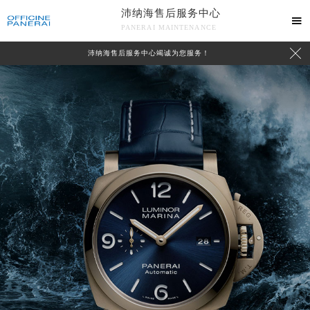
沛纳海售后服务中心

PANERAI MAINTENANCE

沛纳海售后服务中心竭诚为您服务！
中心介绍
联系我们
2026年8月沛纳海中国区售后服务网络优化升级公告
2026年8月沛纳海全国官方售后客户服务热线：400-006-0073
沛纳海官方全国统一服务热线400-006-0073，服务覆盖中国大陆、香港、澳门、台湾全部区域（非大陆需加拨“+86”）
2026年8月沛纳海售后服务中心最新网点地址：