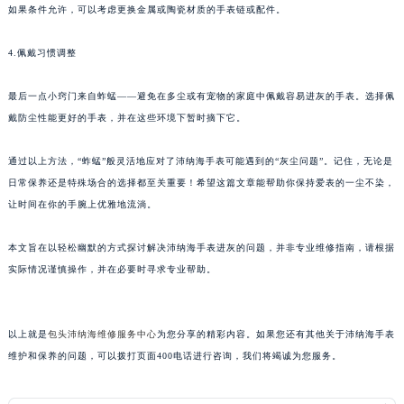
如果条件允许，可以考虑更换金属或陶瓷材质的手表链或配件。
黑龙江省齐齐哈尔市龙沙区龙华路沛纳海售后服务中心（需提前预约）
黑龙江省双鸭山市尖山区新兴大街沛纳海售后服务中心（需提前预约）
4.佩戴习惯调整
黑龙江省绥化市北林区新华街与康庄路交叉口沛纳海售后服务中心（需提前预约）
黑龙江省伊春市伊美区通河路沛纳海售后服务中心（需提前预约）
最后一点小窍门来自蚱蜢——避免在多尘或有宠物的家庭中佩戴容易进灰的手表。选择佩
戴防尘性能更好的手表，并在这些环境下暂时摘下它。
吉林省白城市洮北区明仁南街沛纳海售后服务中心（需提前预约）
吉林省白山市浑江区浑江大街沛纳海售后服务中心（需提前预约）
通过以上方法，“蚱蜢”般灵活地应对了沛纳海手表可能遇到的“灰尘问题”。记住，无论是
吉林省吉林市船营区河南街沛纳海售后服务中心（需提前预约）
日常保养还是特殊场合的选择都至关重要！希望这篇文章能帮助你保持爱表的一尘不染，
吉林省辽源市龙山区人民大街沛纳海售后服务中心（需提前预约）
让时间在你的手腕上优雅地流淌。
吉林省梅河口市新华街道梅河大街沛纳海售后服务中心（需提前预约）
吉林省四平市铁东区紫气大路与南九经街交汇处沛纳海售后服务中心（需提前预约）
本文旨在以轻松幽默的方式探讨解决沛纳海手表进灰的问题，并非专业维修指南，请根据
实际情况谨慎操作，并在必要时寻求专业帮助。
吉林省松原市宁江区五环大街沛纳海售后服务中心（需提前预约）
吉林省通化市东昌区环通乡江南大街沛纳海售后服务中心（需提前预约）
吉林省延边市延吉市解放路沛纳海售后服务中心（需提前预约）
以上就是
包头沛纳海维修服务中心
为您分享的精彩内容。如果您还有其他关于沛纳海手表
辽宁省鞍山市铁东区站前街沛纳海售后服务中心（需提前预约）
维护和保养的问题，可以拨打页面400电话进行咨询，我们将竭诚为您服务。
辽宁省本溪市平山区胜利路沛纳海售后服务中心（需提前预约）
辽宁省朝阳市双塔区新华路沛纳海售后服务中心（需提前预约）