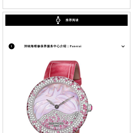
江苏省徐州市鼓楼区淮海东路29号苏宁广场IFC国际金融中心35层3508室沛纳海售后服务中心（需提前预约）
江苏省盐城市盐都区世纪大道5号盐城金融城写字楼1号楼16层1604室沛纳海售后服务中心（需提前预约）
推荐阅读
江苏省扬州市邗江区国展路29号星耀天地写字楼1号楼18层1803室沛纳海售后服务中心（需提前预约）
江苏省镇江市京口区中山东路沛纳海售后服务中心（需提前预约）
江西省抚州市临川区赣东大道沛纳海售后服务中心（需提前预约）
1
沛纳海维修保养服务中心介绍 | Panerai
江西省赣州市章贡区文清路沛纳海售后服务中心（需提前预约）
江西省吉安市吉州区井冈山大道沛纳海售后服务中心（需提前预约）
江西省景德镇市珠山区珠山中路沛纳海售后服务中心（需提前预约）
江西省九江市浔阳区浔阳路沛纳海售后服务中心（需提前预约）
江西省南昌市红谷滩新区红谷中大道998号绿地双子塔（中央广场）A1座办公楼14层1407室沛纳海售后服务中心（需提前预约）
江西省萍乡市安源区萍安北大道与康庄路交叉口沛纳海售后服务中心（需提前预约）
江西省上饶市信州区滨江西路沛纳海售后服务中心（需提前预约）
江西省新余市渝水区北湖西路沛纳海售后服务中心（需提前预约）
江西省宜春市袁州区中山中路沛纳海售后服务中心（需提前预约）
江西省鹰潭市月湖区胜利东路沛纳海售后服务中心（需提前预约）
山东省德州市德城区东风中路沛纳海售后服务中心（需提前预约）