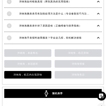
6
沛纳海如何检验真假（辨别真伪的实用指南）
浙江省金华市金东区东市南街777号金华万达广场4号楼22楼2209室沛纳海售后服务中心（需提前预约）
浙江省丽水市莲都区解放街沛纳海售后服务中心（需提前预约）
7
沛纳海腕表表壳有划痕处理方法是什么（专业修复技巧与注意事项）
浙江省宁波市江北区大闸南路500号来福士广场办公楼20层2009室沛纳海售后服务中心（需提前预约）
浙江省衢州市柯城区上街沛纳海售后服务中心（需提前预约）
8
沛纳海腕表表针掉了原因是啥（正确维修与保养指南）
浙江省绍兴市越城区胜利东路379号世茂天际中心写字楼8层805室沛纳海售后服务中心（需提前预约）
9
沛纳海手表报时故障频发？学会这几招，轻松解决烦恼
浙江省舟山市定海区解放东路沛纳海售后服务中心（需提前预约）
澳门特别行政区大堂区议事亭前地（新马路）沛纳海售后服务中心（需提前预约）
澳门特别行政区风顺堂区南湾大马路沛纳海售后服务中心（需提前预约）
沛纳海，表盘氧化
沛纳海，机芯异响
澳门特别行政区花地玛堂区关闸广场沛纳海售后服务中心（需提前预约）
沛纳海，表冠损坏
沛纳海维修
澳门特别行政区花王堂区大三巴商圈沛纳海售后服务中心（需提前预约）
澳门特别行政区嘉模堂区官也街沛纳海售后服务中心（需提前预约）
沛纳海，机芯内出现异响
沛纳海售后
澳门省路氹城市金光大道沛纳海售后服务中心（需提前预约）
澳门特别行政区望德堂区塔石广场沛纳海售后服务中心（需提前预约）
福建省福州市鼓楼区五四路128-1号恒力城写字楼15层03室沛纳海售后服务中心（需提前预约）
随机推荐

福建省厦门市思明区湖滨东路95号万象城华润大厦B座11层1104室沛纳海售后服务中心（需提前预约）
广东省潮州市潮安区新风路与潮汕路交汇处沛纳海售后服务中心（需提前预约）