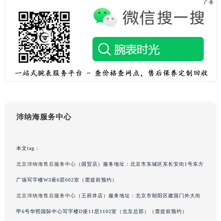
辽宁省丹东市振兴区七经街沛纳海售后服务中心（需提前预约）
辽宁省抚顺市新抚区东一路沛纳海售后服务中心（需提前预约）
辽宁省阜新市海州区解放大街沛纳海售后服务中心（需提前预约）
辽宁省葫芦岛市连山区中央路沛纳海售后服务中心（需提前预约）
辽宁省锦州市古塔区中央大街沛纳海售后服务中心（需提前预约）
辽宁省辽阳市白塔区新运大街沛纳海售后服务中心（需提前预约）
辽宁省盘锦市兴隆台区石油大街沛纳海售后服务中心（需提前预约）
辽宁省铁岭市银州区南马路沛纳海售后服务中心（需提前预约）
沛纳海服务中心
辽宁省营口市站前区市府路与渤海大街交叉口沛纳海售后服务中心（需提前预约）
辽宁省沈阳市沈河区中街路137号亨得利名表维修授权店1楼沛纳海售后服务中心（需提前预约）
辽宁省沈阳市沈河区中街路83号亨得利名表维修授权店1楼沛纳海售后服务中心（需提前预约）
本文tag：
北京市朝阳区建国门外大街甲6号华熙国际中心D座11层1102室沛纳海售后服务中心（北京总部）（需提前预约）
北京沛纳海售后服务中心
（国贸店）服务地址：北京市东城区东长安街1号东方
北京市东城区东长安街1号王府井东方广场W3座6层602室沛纳海售后服务中心（需提前预约）
广场写字楼W3座6层602室（需提前预约）
河北省保定市竞秀区朝阳北大街北国先天下沛纳海售后服务中心（需提前预约）
北京沛纳海售后服务中心
（王府井店）服务地址：北京市朝阳区建国门外大街
内蒙古自治区阿拉善盟市左旗土尔扈特大街沛纳海售后服务中心（需提前预约）
甲6号华熙国际中心写字楼D座11层1102室（北京总部）（需提前预约）
内蒙古自治区巴彦淖尔市临河区新华街沛纳海售后服务中心（需提前预约）