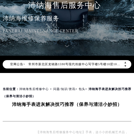
沛纳海售后服务中心
北京市朝阳区建国门外大街甲6号华熙国际中心写字楼D座11层1102室（北京总部）（需提前预约）
北京市东城区东长安街1号东方广场写字楼W3座6层602室（需提前预约）
沛纳海维修保养服务
天津市和平区赤峰道136号天津国际金融中心写字楼26层2603室（需提前预约）
PANERAI MAINTENANCE CENTER
上海市徐汇区虹桥路3号港汇中心写字楼2座37层3705室（需提前预约）
上海市黄浦区南京东路299号宏伊国际广场写字楼8层806室（需提前预约）
南京市秦淮区中山南路1号（新街口）南京中心写字楼22层C1-1室（需提前预约）
常州市新北区龙锦路1590号现代传媒中心写字楼5号楼10层1008室（需提前预约）
▲
官网公告>
徐州市鼓楼区淮海东路29号苏宁广场IFC国际金融中心写字楼35层3508室（需提前预约）
▼
扬州市邗江区国展路29号星耀天地写字楼1号楼18层1803室（需提前预约）
盐城市盐都区世纪大道5号盐城金融城写字楼1号楼16层1604室（需提前预约）
当前位置：
沛纳海售后维修中心
>
问题/知识/资讯
>
包头
> 沛纳海手表进灰解决技巧推荐
泰州市海陵区永定东路399号置地商务中心东塔写字楼（华润万象城）17层1706室（需提前预约）
（保养与清洁小妙招）
宁波市江北区大闸南路500号来福士广场办公楼20层2009室（需提前预约）
沛纳海手表进灰解决技巧推荐（保养与清洁小妙招）
杭州市上城区钱江路1366号华润大厦写字楼A座5层503-5室（需提前预约）
金华市金东区东市南街777号金华万达广场写字楼4号楼22层2209室（需提前预约）
绍兴市越城区胜利东路379号世茂天际中心写字楼8层805室（需提前预约）
嘉兴市南湖区广益路705号嘉兴世界贸易中心写字楼A座13层1304室（需提前预约）
【沛纳海售后维修服务中心地址】手表，这小小的机械艺术品，