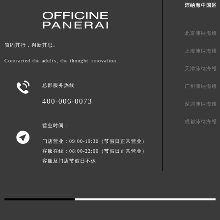
沛纳海中国区
广东省肇庆市端州区信安大道与砚都大道交汇处沛纳海售后服务中心（需提前预约）
广西壮族自治区百色市右江区中山二路沛纳海售后服务中心（需提前预约）
北京沛纳海维
广西壮族自治区北海市海城区北京路沛纳海售后服务中心（需提前预约）
简约其行，创新其思。
上海沛纳海维
广西壮族自治区崇左市江州区石景林街道友谊大道与丽川路交汇处沛纳海售后服务中心（需提前预约）
Contracted the adults, the thought innovation.
广西壮族自治区防城港市港口区金花茶大道沛纳海售后服务中心（需提前预约）
天津沛纳海维
广西壮族自治区贵港市港北区港城街道布山大道与仙衣路交叉口沛纳海售后服务中心（需提前预约）

总部服务热线
广州沛纳海维
广西壮族自治区桂林市秀峰区红岭路沛纳海售后服务中心（需提前预约）
400-006-0073
深圳沛纳海维
广西壮族自治区河池市金城江区金城江街道朝阳路沛纳海售后服务中心（需提前预约）
广西壮族自治区贺州市八步区城东街道灵峰南路沛纳海售后服务中心（需提前预约）
成都沛纳海维
营业时间：

广西壮族自治区来宾市兴宾区桂中大道沛纳海售后服务中心（需提前预约）
门店营业：09:00-19:30（节假日正常营业）
广西壮族自治区柳州市城中区中山中路沛纳海售后服务中心（需提前预约）
客服在线：08:00-22:00（节假日正常营业）
广西壮族自治区钦州市钦南区金海湾东大街沛纳海售后服务中心（需提前预约）
客服及门店节假日不休
广西壮族自治区梧州市万秀区龙湖镇高旺路沛纳海售后服务中心（需提前预约）
广西壮族自治区玉林市玉州区金玉路沛纳海售后服务中心（需提前预约）
海南省儋州市儋州市那大镇兰洋北路沛纳海售后服务中心（需提前预约）
海南省东方市八所镇解放西路沛纳海售后服务中心（需提前预约）