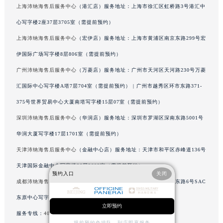
上海沛纳海售后服务中心
（港汇店）服务地址：上海市徐汇区虹桥路3号港汇中
内蒙古自治区包头市青山区幸福路甲3号王府井百货名表维修沛纳海售后服务中心（需提前预约）
心写字楼2座37层3705室（需提前预约）
内蒙古自治区赤峰市红山区哈达街沛纳海售后服务中心（需提前预约）
内蒙古自治区鄂尔多斯市东胜区伊金霍洛街沛纳海售后服务中心（需提前预约）
上海沛纳海售后服务中心
（宏伊店）服务地址：上海市黄浦区南京东路299号宏
内蒙古自治区呼伦贝尔市海拉尔区中央街沛纳海售后服务中心（需提前预约）
伊国际广场写字楼8层806室（需提前预约）
内蒙古自治区通辽市科尔沁区明仁大街沛纳海售后服务中心（需提前预约）
广州沛纳海售后服务中心
（万菱店）服务地址：广州市天河区天河路230号万菱
内蒙古自治区乌海市海勃湾区人民南路沛纳海售后服务中心（需提前预约）
汇国际中心写字楼A塔7层704室（需提前预约） | 广州市越秀区环市东路371-
内蒙古自治区乌兰察布市集宁区恩和大街沛纳海售后服务中心（需提前预约）
375号世界贸易中心大厦南塔写字楼15层07室（需提前预约）
内蒙古自治区锡林郭勒盟市锡林浩特市光明街与额尔敦路交叉口沛纳海售后服务中心（需提前预约）
深圳沛纳海售后服务中心
（华润店）服务地址：深圳市罗湖区深南东路5001号
内蒙古自治区兴安盟市乌兰浩特市兴安大街沛纳海售后服务中心（需提前预约）
华润大厦写字楼17层1701室（需提前预约）
山西省大同市平城区迎宾街沛纳海售后服务中心（需提前预约）
山西省晋城市城区黄华街沛纳海售后服务中心（需提前预约）
天津沛纳海售后服务中心
（金融中心店）服务地址：天津市和平区赤峰道136号
山西省晋中市榆次区顺城街沛纳海售后服务中心（需提前预约）
天津国际金融中心写字楼26层2603室（需提前预约）
预约入口
关闭
山西省临汾市尧都区解放路沛纳海售后服务中心（需提前预约）
成都沛纳海售后服务中心
（东原店）服务地址：成都市锦江区人民东路6号SAC
山西省吕梁市离石区永宁中路与建设街交叉口沛纳海售后服务中心（需提前预约）
东原中心写字楼24层2406B室（需提前预约）
山西省朔州市朔城区怡西路与鄯阳西街交汇处沛纳海售后服务中心（需提前预约）
立即预约
服务专线：
400-006-0073
山西省忻州市忻府区和平东街与七一南路交叉口沛纳海售后服务中心（需提前预约）
提前预约免排队，到店即享服务