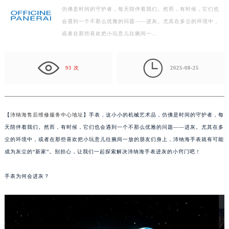
仿佛是时间的守护者，每天陪伴着我们。然而，有时候，它们也
南昌市红谷滩新区红谷中大道998号绿地双子塔（中央广场）A1座办公楼14层07室（需提前预约）
会遇到一个不那么优雅的问题——进灰。尤其在多尘的环境中，
济南市历下区经十路11111号华润中心写字楼（万象城）15层1508室（需提前预约）
或者在那些喜欢把小玩意儿往腕间一…
广州市天河区天河路230号万菱汇国际中心写字楼A塔7层704室（需提前预约）
广州市越秀区环市东路371-375号世界贸易中心大厦南塔写字楼15层07室（需提前预约）

深圳市罗湖区深南东路5001号华润大厦写字楼17层1701室（需提前预约）
93 次
2025-08-25
惠州市惠城区江北文昌一路7号华贸大厦写字楼1座30层05室（需提前预约）
厦门市思明区湖滨东路95号华润大厦写字楼B座11层1104室（需提前预约）
福州市鼓楼区五四路128-1号恒力城写字楼15层03室（需提前预约）
【
沛纳海售后维修服务中心地址
】手表，这小小的机械艺术品，仿佛是时间的守护者，每
成都市锦江区人民东路6号SAC东原中心写字楼24层2406B室（需提前预约）
天陪伴着我们。然而，有时候，它们也会遇到一个不那么优雅的问题——进灰。尤其在多
重庆市江北区观音桥步行街2号融恒时代广场写字楼9层902室（需提前预约）
尘的环境中，或者在那些喜欢把小玩意儿往腕间一放的朋友们身上，沛纳海手表就有可能
成为灰尘的“新家”。别担心，让我们一起探索解决沛纳海手表进灰的小窍门吧！
长沙市芙蓉区定王台街道建湘路393号世茂环球金融中心写字楼（芙蓉广场）10层13室（需提前预约）
郑州市二七区铭功路10号华润大厦写字楼29层2905室（需提前预约）
手表为何会进灰？
太原市迎泽区解放路15号亨得利名表服务中心（品牌授权店）3层整层（需提前预约）
沈阳市沈河区中街路137号亨得利名表服务中心（品牌授权店）1层整层（需提前预约）
沈阳市沈河区中街路83号亨得利名表服务中心（品牌授权店）1层整层（需提前预约）
乌鲁木齐市天山区红山路26号时代广场（CCMALL）C座17层17-B（需提前预约）