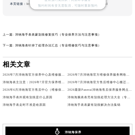
本页链接：
http://www.paneraifw.com/problems/baotou/9498.html
预约时间有变无需取消，可随时重新预约
山西省阳泉市郊区平阳东街与新城大道交叉口沛纳海售后服务中心（需提前预约）
山西省运城市盐湖区河东街沛纳海售后服务中心（需提前预约）
山西省长治市潞州区英雄中路沛纳海售后服务中心（需提前预约）
山西省太原市迎泽区迎泽街道解放路15号亨得利名表维修授权店3楼沛纳海售后服务中心（需提前预约）
上一篇:
沛纳海手表表蒙划痕修复技巧（专业保养方法与注意事项）
天津市和平区赤峰道136号天津国际金融中心26层2603室沛纳海售后服务中心（需提前预约）
下一篇:
沛纳海表针掉了处理办法汇总（专业维修技巧与注意事项）
安徽省安庆市迎江区人民路沛纳海售后服务中心（需提前预约）
安徽省蚌埠市蚌山区淮河路沛纳海售后服务中心（需提前预约）
相关文章
安徽省亳州市谯城区魏武大道沛纳海售后服务中心（需提前预约）
安徽省池州市贵池区长江路沛纳海售后服务中心（需提前预约）
2026年7月沛纳海官方保养中心及维修服务点变动最终对照表
2026年7月沛纳海官方维修保养服务网络更新公告（含搬迁及新设）
安徽省滁州市琅琊区南谯北路沛纳海售后服务中心（需提前预约）
沛纳海表主注意：2026年7月官方保养维修中心网点迁址及新设
2026年7月沛纳海官方售后维修中心搬迁及保养点新开补充确认终稿文件
2026年6月沛纳海官方售后中心（维修保养）网点迁移及新设补充确认
2026最新Panerai沛纳海售后保养服务网点地址实地探访报告
安徽省阜阳市颍州区颍州北路沛纳海售后服务中心（需提前预约）
沛纳海手表外观有划痕是什么原因
沛纳海腕表表壳有划痕处理方法大全（专业修复技巧与注意事项）
安徽省淮北市相山区淮海路沛纳海售后服务中心（需提前预约）
沛纳海手表走时不准是啥原因
沛纳海手表表蒙有划痕解决办法集锦
安徽省淮南市田家庵区国庆中路沛纳海售后服务中心（需提前预约）
安徽省黄山市屯溪区黄山西路沛纳海售后服务中心（需提前预约）
安徽省六安市金安区解放中路沛纳海售后服务中心（需提前预约）
沛纳海保养
安徽省马鞍山市雨山区湖南西路沛纳海售后服务中心（需提前预约）