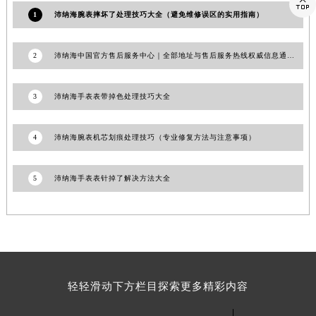

广东省广州市天河区天河路230号万菱汇国际中心A塔7层704室沛纳海售后服务中心（需提前预约）
1
沛纳海腕表摔坏了处理技巧大全（避免维修误区的实用指南）
广东省广州市越秀区环市东路371-375号世界贸易中心大厦南塔15层1507室沛纳海售后服务中心（需提前预约）
广东省河源市源城区越王大道沛纳海售后服务中心（需提前预约）
2
沛纳海中国官方售后服务中心｜全部地址与售后服务热线权威信息通告（2026年7月最新）
广东省惠州市惠城区江北文昌一路7号华贸大厦1座30层3005室沛纳海售后服务中心（需提前预约）
广东省江门市蓬江区广场西路沛纳海售后服务中心（需提前预约）
3
沛纳海手表表带掉色处理技巧大全
广东省揭阳市榕城进贤门步行街沛纳海售后服务中心（需提前预约）
广东省茂名市电白区水东街道迎宾大道沛纳海售后服务中心（需提前预约）
4
沛纳海腕表机芯划痕处理技巧（专业修复方法与注意事项）
广东省梅州市梅江区金燕大道沛纳海售后服务中心（需提前预约）
广东省清远市清城区湖西路沛纳海售后服务中心（需提前预约）
5
沛纳海手表表针掉了解决方法大全
广东省汕头市龙湖区长平路沛纳海售后服务中心（需提前预约）
广东省汕尾市城区香洲街道园林社区翠园街沛纳海售后服务中心（需提前预约）
广东省韶关市武江区芙蓉新区与老城中心交汇处沛纳海售后服务中心（需提前预约）
广东省深圳市罗湖区深南东路5001号华润大厦17层1701室沛纳海售后服务中心（需提前预约）
广东省阳江市江城区东风一路沛纳海售后服务中心（需提前预约）
轻轻滑动下方栏目探索更多精彩内容
广东省云浮市云城区金山路沛纳海售后服务中心（需提前预约）
广东省湛江市赤坎区观海北路沛纳海售后服务中心（需提前预约）